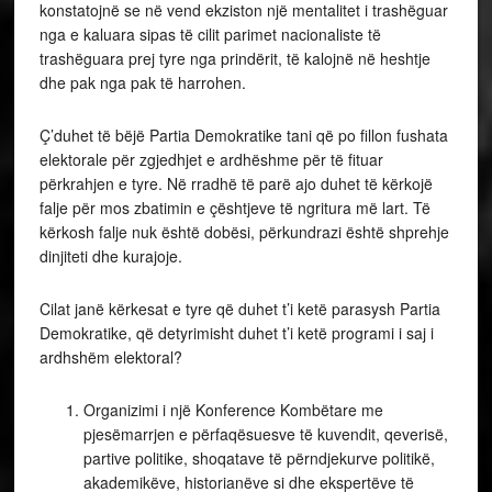
konstatojnë se në vend ekziston një mentalitet i trashëguar
nga e kaluara sipas të cilit parimet nacionaliste të
trashëguara prej tyre nga prindërit, të kalojnë në heshtje
dhe pak nga pak të harrohen.
Ç’duhet të bëjë Partia Demokratike tani që po fillon fushata
elektorale për zgjedhjet e ardhëshme për të fituar
përkrahjen e tyre. Në rradhë të parë ajo duhet të kërkojë
falje për mos zbatimin e çështjeve të ngritura më lart. Të
kërkosh falje nuk është dobësi, përkundrazi është shprehje
dinjiteti dhe kurajoje.
Cilat janë kërkesat e tyre që duhet t’i ketë parasysh Partia
Demokratike, që detyrimisht duhet t’i ketë programi i saj i
ardhshëm elektoral?
Organizimi i një Konference Kombëtare me
pjesëmarrjen e përfaqësuesve të kuvendit, qeverisë,
partive politike, shoqatave të përndjekurve politikë,
akademikëve, historianëve si dhe ekspertëve të