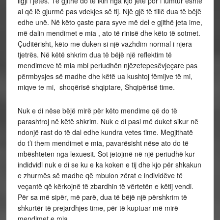
ligji i jetës. Të gjithë do të ikin nga kjo jetë por i lumtur është
ai që lë gjurmë pas vdekjes së tij. Një gjë të tillë dua të bëjë
edhe unë. Në këto çaste para syve më del e gjithë jeta ime,
më dalin mendimet e mia , ato të rinisë dhe këto të sotmet.
Çuditërisht, këto me duken si një vazhdim normal i njera
tjetrës. Në këtë shkrim dua të bëjë një reflektim të
mendimeve të mia mbi periudhën njëzetepesëvjeçare pas
përmbysjes së madhe dhe këtë ua kushtoj fëmijve të mi,
miqve te mi, shoqërisë shqiptare, Shqipërisë time.
Nuk e di nëse bëjë mirë për këto mendime që do të
parashtroj në këtë shkrim. Nuk e di pasi më duket sikur në
ndonjë rast do të dal edhe kundra vetes time. Megjithatë
do t’i them mendimet e mia, pavarësisht nëse ato do të
mbështeten nga lexuesit. Sot jetojmë në një periudhë kur
indidvidi nuk e di se ku e ka koken e tij dhe kjo për shkakun
e zhurmës së madhe që mbulon zërat e individëve të
veçantë që kërkojnë të zbardhin të vërtetën e këtij vendi.
Për sa më sipër, më parë, dua të bëjë një përshkrim të
shkurtër të prejardhjes time, për të kuptuar më mirë
mendimet e mia.