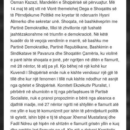
Osman Kazazi, Mandelën e Shqipërisë së përvuajtur. Më
14 maj të atij viti në Vlorë themelohej Dega e Shoqatës së
të Përndjekurve Politikë me kryetar të nderuarin Hysni
Alimerko dhe sekretar unë. Shoqata, në bashkëveprim me
Partinë Demokratike, filloi të zhvillonte një fushatë
jashtëzakonshme në triumfin e demokracicë. Në këtë
kuadër do të veçoja vendimin e marrë, së bashku me
Partinë Demokratike, Partinë Republikane, Bashkimin e
Sindikatave të Pavarura dhe Shoqatën Çamëria, ku violinë
e parë ishte shoqata e jonë, për ngritjen në ditën e flamurit,
më 28 nëntor, të atij pa yll. Kjo bëhej në një kohë kur
Kuvendi i Shqipërisë ende nuk e kishte vendosur një gjë të
tillë dhe kur një fenomen i tillë nuk kishte ndodhur në asnjë
nga qytetet e Shqipërisë. Komiteti Ekzekutiv Pluralist, i
përbërë në shumicën e tij nga përfaqësues të Partisë
Socialiste, nuk e pranoi propozimin e bërë nga aleanca e
djathtë madje, më 27 nëntor ngriti në shtyllën e flamurit atë
me yllin e kuq të komunizmit por ishin të përndjekurit politik
të qytetit, ishin bijtë e tij të shquar Xhemal Mustafaraj dhe
Fadil Ndreu që hipën në shtizën e flamurit grisën yllin e kuq
dhe ngritën lart flamurin pa yll. Kjo gjë e detyroi Komitetin