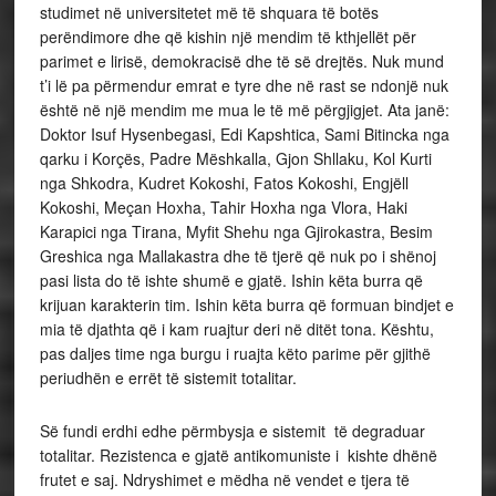
studimet në universitetet më të shquara të botës
perëndimore dhe që kishin një mendim të kthjellët për
parimet e lirisë, demokracisë dhe të së drejtës. Nuk mund
t’i lë pa përmendur emrat e tyre dhe në rast se ndonjë nuk
është në një mendim me mua le të më përgjigjet. Ata janë:
Doktor Isuf Hysenbegasi, Edi Kapshtica, Sami Bitincka nga
qarku i Korçës, Padre Mëshkalla, Gjon Shllaku, Kol Kurti
nga Shkodra, Kudret Kokoshi, Fatos Kokoshi, Engjëll
Kokoshi, Meçan Hoxha, Tahir Hoxha nga Vlora, Haki
Karapici nga Tirana, Myfit Shehu nga Gjirokastra, Besim
Greshica nga Mallakastra dhe të tjerë që nuk po i shënoj
pasi lista do të ishte shumë e gjatë. Ishin këta burra që
krijuan karakterin tim. Ishin këta burra që formuan bindjet e
mia të djathta që i kam ruajtur deri në ditët tona. Kështu,
pas daljes time nga burgu i ruajta këto parime për gjithë
periudhën e errët të sistemit totalitar.
Së fundi erdhi edhe përmbysja e sistemit të degraduar
totalitar. Rezistenca e gjatë antikomuniste i kishte dhënë
frutet e saj. Ndryshimet e mëdha në vendet e tjera të