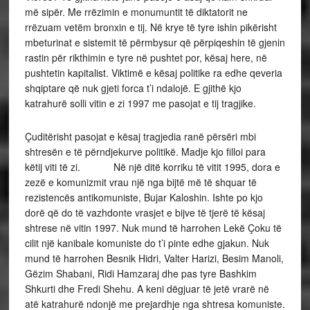
më sipër. Me rrëzimin e monumuntit të diktatorit ne
rrëzuam vetëm bronxin e tij. Në krye të tyre ishin pikërisht
mbeturinat e sistemit të përmbysur që përpiqeshin të gjenin
rastin për rikthimin e tyre në pushtet por, kësaj here, në
pushtetin kapitalist. Viktimë e kësaj politike ra edhe qeveria
shqiptare që nuk gjeti forca t’i ndalojë. E gjithë kjo
katrahurë solli vitin e zi 1997 me pasojat e tij tragjike.
Çuditërisht pasojat e kësaj tragjedia ranë përsëri mbi
shtresën e të përndjekurve politikë. Madje kjo filloi para
këtij viti të zi. Në një ditë korriku të vitit 1995, dora e
zezë e komunizmit vrau një nga bijtë më të shquar të
rezistencës antikomuniste, Bujar Kaloshin. Ishte po kjo
dorë që do të vazhdonte vrasjet e bijve të tjerë të kësaj
shtrese në vitin 1997. Nuk mund të harrohen Lekë Çoku të
cilit një kanibale komuniste do t’i pinte edhe gjakun. Nuk
mund të harrohen Besnik Hidri, Valter Harizi, Besim Manoli,
Gëzim Shabani, Ridi Hamzaraj dhe pas tyre Bashkim
Shkurti dhe Fredi Shehu. A keni dëgjuar të jetë vrarë në
atë katrahurë ndonjë me prejardhje nga shtresa komuniste.