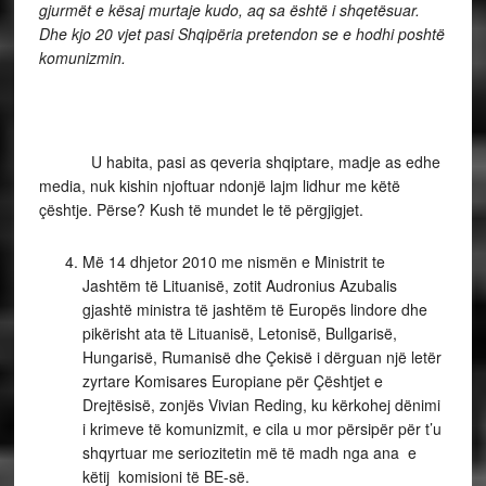
gjurmët e kësaj murtaje kudo, aq sa është i shqetësuar.
Dhe kjo 20 vjet pasi Shqipëria pretendon se e hodhi poshtë
komunizmin.
U habita, pasi as qeveria shqiptare, madje as edhe
media, nuk kishin njoftuar ndonjë lajm lidhur me këtë
çështje. Përse? Kush të mundet le të përgjigjet.
Më 14 dhjetor 2010 me nismën e Ministrit te
Jashtëm të Lituanisë, zotit Audronius Azubalis
gjashtë ministra të jashtëm të Europës lindore dhe
pikërisht ata të Lituanisë, Letonisë, Bullgarisë,
Hungarisë, Rumanisë dhe Çekisë i dërguan një letër
zyrtare Komisares Europiane për Çështjet e
Drejtësisë, zonjës Vivian Reding, ku kërkohej dënimi
i krimeve të komunizmit, e cila u mor përsipër për t’u
shqyrtuar me seriozitetin më të madh nga ana e
këtij komisioni të BE-së.