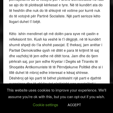
se ajo do të plotësojë kërkesat e tyre. Në të kundërt ata do
të heshtin dhe nuk do të shkojnë në votime por kurrë nuk
do të votojnë për Partinë Socialiste. Një parti serioze këto
llogari duhet t’i bëjë.
Këto ishin mendimet që më dolën para syve në çastin e
refleksionit tim. Kush ka veshë le t’i dëgjojë, në të kundërt
shumë shpejt do t’ia shohë pasojat. E theksoj, jam anëtar i
Partisë Demokratike qysh në ditët e para të krijimit të saj
dhe vazhdoj të jem edhe në ditët tona. Jam dhe do tjem
përkrah saj, por jam edhe Kryetar i Degës së Tiranës të
Shoqatës Antikomuniste të të Përndjekurve Politikë dhe si i
tillë duhet të mbroj edhe interesat e kësaj shtrese.
Dëshëroj që kjo parti të bëhet plotësisht një parti e djathtë
europiane dhe të shkëputet plotësisht nga mentaliteti i
majtë komunist që ekziston në një pjesë të anëtarëve të
This website uses cookies to improve your experience. We'll
saj.
assume you're ok with this, but you can opt-out if you wish.
Cookie settings
ACCEPT
Ju lutem të më kuptoni drejtë. Ky është botëkuptimi im. Kjo
është rruga nëpër të cilën unë dua të eci.