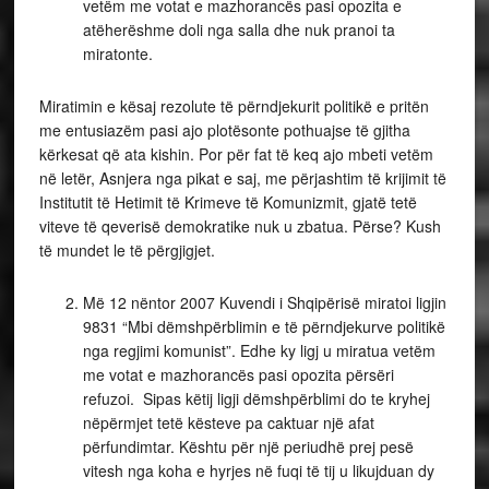
vetëm me votat e mazhorancës pasi opozita e
atëherëshme doli nga salla dhe nuk pranoi ta
miratonte.
Miratimin e kësaj rezolute të përndjekurit politikë e pritën
me entusiazëm pasi ajo plotësonte pothuajse të gjitha
kërkesat që ata kishin. Por për fat të keq ajo mbeti vetëm
në letër, Asnjera nga pikat e saj, me përjashtim të krijimit të
Institutit të Hetimit të Krimeve të Komunizmit, gjatë tetë
viteve të qeverisë demokratike nuk u zbatua. Përse? Kush
të mundet le të përgjigjet.
Më 12 nëntor 2007 Kuvendi i Shqipërisë miratoi ligjin
9831 “Mbi dëmshpërblimin e të përndjekurve politikë
nga regjimi komunist”. Edhe ky ligj u miratua vetëm
me votat e mazhorancës pasi opozita përsëri
refuzoi. Sipas këtij ligji dëmshpërblimi do te kryhej
nëpërmjet tetë kësteve pa caktuar një afat
përfundimtar. Kështu për një periudhë prej pesë
vitesh nga koha e hyrjes në fuqi të tij u likujduan dy