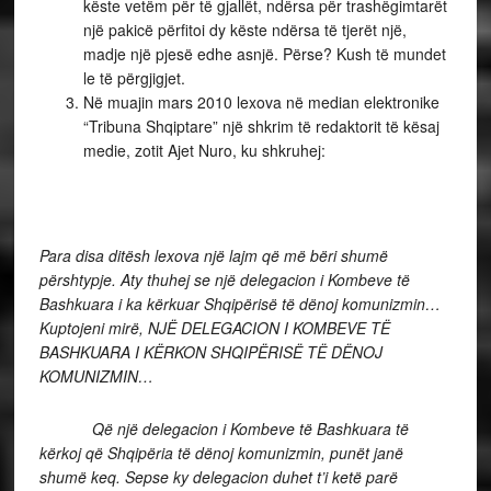
këste vetëm për të gjallët, ndërsa për trashëgimtarët
një pakicë përfitoi dy këste ndërsa të tjerët një,
madje një pjesë edhe asnjë. Përse? Kush të mundet
le të përgjigjet.
Në muajin mars 2010 lexova në median elektronike
“Tribuna Shqiptare” një shkrim të redaktorit të kësaj
medie, zotit Ajet Nuro, ku shkruhej:
Para disa ditësh lexova një lajm që më bëri shumë
përshtypje. Aty thuhej se një delegacion i Kombeve të
Bashkuara i ka kërkuar Shqipërisë të dënoj komunizmin…
Kuptojeni mirë, NJË DELEGACION I KOMBEVE TË
BASHKUARA I KËRKON SHQIPËRISË TË DËNOJ
KOMUNIZMIN…
Që një delegacion i Kombeve të Bashkuara të
kërkoj që Shqipëria të dënoj komunizmin, punët janë
shumë keq. Sepse ky delegacion duhet t’i ketë parë