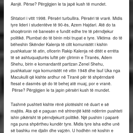
Asnjë. Përse? Përgjigjen le ta japë kush të mundet.
Shtatori i vitit 1998. Përsëri turbullira. Përsëri të vrarë. Midis
tyre lideri i studentëve të 90-ës, Azem Hajdari. Atë do ta
shoqëronin në banesën e fundit edhe tre të përndjekur
politikë. Plumbat do të binin mbi trupat e tyre. Viktima do të
bëheshin Skënder Kalenja të cilit komunistët i kishin
pushkatuar të atin, oficerin Rakip Kalenja në ditët e errëta
të së ashtuquajturës luftë për çlirimin e Tiranës, Adem
Shehu, birin e komandantit partizan Zenel Shehu,
pushkatuar nga komunistët në vitin 1948 dhe Isuf Uka nga
Macukulli që kishte ardhur në Tiranë për të shpërndarë
ftesat e dasmës që do të behej atë muaj, por e vranë.
Përse? Përgjigjen le ta japin përsëri kush të mundet.
Tashmë pushteti kishte rënë plotësisht në duart e së
majtës. Ata që e paguan më shtrenjtë këtë ndërrim pushteti
ishin pikërisht të përndjekurit politikë. Një pushim i paparë
nga puna shpërtheu kundër tyre. Midis tyre isha edhe unë
së bashku me djalin dhe vajzën. U hodhën në koshin e