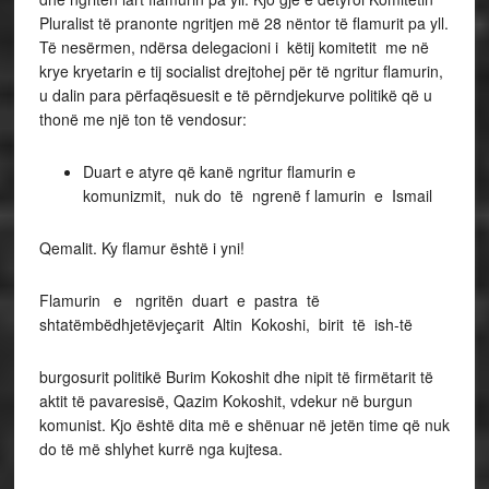
Pluralist të pranonte ngritjen më 28 nëntor të flamurit pa yll.
Të nesërmen, ndërsa delegacioni i këtij komitetit me në
krye kryetarin e tij socialist drejtohej për të ngritur flamurin,
u dalin para përfaqësuesit e të përndjekurve politikë që u
thonë me një ton të vendosur:
Duart e atyre që kanë ngritur flamurin e
komunizmit, nuk do të ngrenë f lamurin e Ismail
Qemalit. Ky flamur është i yni!
Flamurin e ngritën duart e pastra të
shtatëmbëdhjetëvjeçarit Altin Kokoshi, birit të ish-të
burgosurit politikë Burim Kokoshit dhe nipit të firmëtarit të
aktit të pavaresisë, Qazim Kokoshit, vdekur në burgun
komunist. Kjo është dita më e shënuar në jetën time që nuk
do të më shlyhet kurrë nga kujtesa.