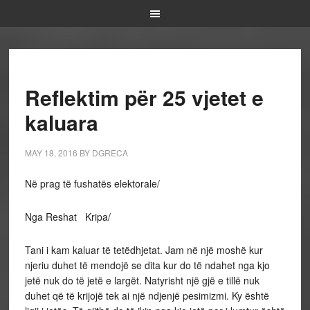
Reflektim për 25 vjetet e
kaluara
MAY 18, 2016
BY
DGRECA
Në prag të fushatës elektorale/
Nga Reshat Kripa/
Tani i kam kaluar të tetëdhjetat. Jam në një moshë kur
njeriu duhet të mendojë se dita kur do të ndahet nga kjo
jetë nuk do të jetë e largët. Natyrisht një gjë e tillë nuk
duhet që të krijojë tek ai një ndjenjë pesimizmi. Ky është