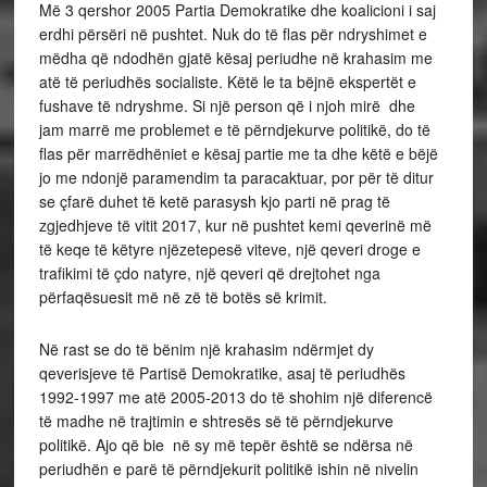
Më 3 qershor 2005 Partia Demokratike dhe koalicioni i saj
erdhi përsëri në pushtet. Nuk do të flas për ndryshimet e
mëdha që ndodhën gjatë kësaj periudhe në krahasim me
atë të periudhës socialiste. Këtë le ta bëjnë ekspertët e
fushave të ndryshme. Si një person që i njoh mirë dhe
jam marrë me problemet e të përndjekurve politikë, do të
flas për marrëdhëniet e kësaj partie me ta dhe këtë e bëjë
jo me ndonjë paramendim ta paracaktuar, por për të ditur
se çfarë duhet të ketë parasysh kjo parti në prag të
zgjedhjeve të vitit 2017, kur në pushtet kemi qeverinë më
të keqe të këtyre njëzetepesë viteve, një qeveri droge e
trafikimi të çdo natyre, një qeveri që drejtohet nga
përfaqësuesit më në zë të botës së krimit.
Në rast se do të bënim një krahasim ndërmjet dy
qeverisjeve të Partisë Demokratike, asaj të periudhës
1992-1997 me atë 2005-2013 do të shohim një diferencë
të madhe në trajtimin e shtresës së të përndjekurve
politikë. Ajo që bie në sy më tepër është se ndërsa në
periudhën e parë të përndjekurit politikë ishin në nivelin