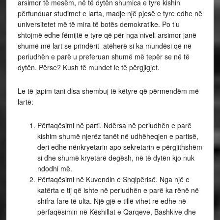
arsimor të mesëm, në të dytën shumica e tyre kishin
përfunduar studimet e larta, madje një pjesë e tyre edhe në
universitetet më të mira të botës demokratike. Po t’u
shtojmë edhe fëmijtë e tyre që për nga niveli arsimor janë
shumë më lart se prindërit atëherë si ka mundësi që në
periudhën e parë u preferuan shumë më tepër se në të
dytën. Përse? Kush të mundet le të përgjigjet.
Le të japim tani disa shembuj të këtyre që përmendëm më
lartë:
Përfaqësimi në parti. Ndërsa në periudhën e parë
kishim shumë njerëz tanët në udhëheqjen e partisë,
deri edhe nënkryetarin apo sekretarin e përgjithshëm
si dhe shumë kryetarë degësh, në të dytën kjo nuk
ndodhi më.
Përfaqësimi në Kuvendin e Shqipërisë. Nga një e
katërta e tij që ishte në periudhën e parë ka rënë në
shifra fare të ulta. Një gjë e tillë vihet re edhe në
përfaqësimin në Këshillat e Qarqeve, Bashkive dhe