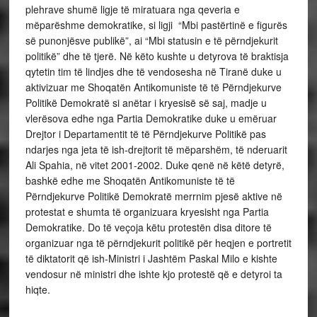
plehrave shumë ligje të miratuara nga qeveria e
mëparëshme demokratike, si ligji “Mbi pastërtinë e figurës
së punonjësve publikë”, ai “Mbi statusin e të përndjekurit
politikë” dhe të tjerë. Në këto kushte u detyrova të braktisja
qytetin tim të lindjes dhe të vendosesha në Tiranë duke u
aktivizuar me Shoqatën Antikomuniste të të Përndjekurve
Politikë Demokratë si anëtar i kryesisë së saj, madje u
vlerësova edhe nga Partia Demokratike duke u emëruar
Drejtor i Departamentit të të Përndjekurve Politikë pas
ndarjes nga jeta të ish-drejtorit të mëparshëm, të nderuarit
Ali Spahia, në vitet 2001-2002. Duke qenë në këtë detyrë,
bashkë edhe me Shoqatën Antikomuniste të të
Përndjekurve Politikë Demokratë merrnim pjesë aktive në
protestat e shumta të organizuara kryesisht nga Partia
Demokratike. Do të veçoja këtu protestën disa ditore të
organizuar nga të përndjekurit politikë për heqjen e portretit
të diktatorit që ish-Ministri i Jashtëm Paskal Milo e kishte
vendosur në ministri dhe ishte kjo protestë që e detyroi ta
hiqte.