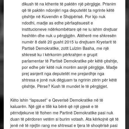
dikush të na kthente të paktën një përgjigje. Prisnim
që të paktën ndonjëri nga deputetët ta ngrinte këtë
çështje në Kuvendin e Shqipërisë. Por kjo nuk
ndodhi, madje as edhe përfaqësuesit e
institucioneve ndërkombëtare që ne iu ishim drejtuar
heshtën dhe nuk u përgjigjën. Atëherë me shkresën
numër 8 datë 20 gusht 2015 iu drejtuam Kryetarit të
Partisë Demokratike, zotit Lulzim Basha, me një
shkresë ku i kërkonim përkrahjen e grupit
parlamentar të Partisë Demokratike për këtë çështje,
por edhe për këtë nuk morëm asnjë përgjigje. Madje
prej asnjerit nga deputetët me prejardhje nga
shtresa e jonë nuk dëgjuam ta ngrinin zërin për këtë
çështje. Përse? Kush të mundet le të përgjigjet.
Këto ishin “lapsuset” e Qeverisë Demokratike në të
kaluarën. Një gjë e tillë ka bërë që një pjesë e të
përndjekurve të ftohen me Partinë Demokratike pasi nuk
duan të përdoren vetëm si burim votash. Ata kërkojnë që të
jenë në të njejtin rang me shtresat e tjera të shoqërisë pasi