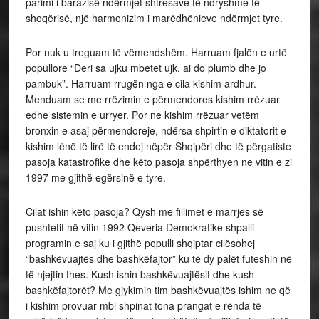
parimi i barazisë ndërmjet shtresave të ndryshme të
shoqërisë, një harmonizim i marëdhënieve ndërmjet tyre.
Por nuk u treguam të vëmendshëm. Harruam fjalën e urtë
popullore “Deri sa ujku mbetet ujk, ai do plumb dhe jo
pambuk”. Harruam rrugën nga e cila kishim ardhur.
Menduam se me rrëzimin e përmendores kishim rrëzuar
edhe sistemin e urryer. Por ne kishim rrëzuar vetëm
bronxin e asaj përmendoreje, ndërsa shpirtin e diktatorit e
kishim lënë të lirë të endej nëpër Shqipëri dhe të përgatiste
pasoja katastrofike dhe këto pasoja shpërthyen ne vitin e zi
1997 me gjithë egërsinë e tyre.
Cilat ishin këto pasoja? Qysh me fillimet e marrjes së
pushtetit në vitin 1992 Qeveria Demokratike shpalli
programin e saj ku i gjithë populli shqiptar cilësohej
“bashkëvuajtës dhe bashkëfajtor” ku të dy palët futeshin në
të njejtin thes. Kush ishin bashkëvuajtësit dhe kush
bashkëfajtorët? Me gjykimin tim bashkëvuajtës ishim ne që
i kishim provuar mbi shpinat tona prangat e rënda të