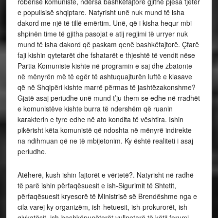
robërisë komuniste, ndërsa bashkëfajtorë gjithë pjesa tjetër
e popullsisë shqiptare. Natyrisht unë nuk mund të isha
dakord me një të tillë emërtim. Unë, që i kisha hequr mbi
shpinën time të gjitha pasojat e atij regjimi të urryer nuk
mund të isha dakord që paskam qenë bashkëfajtorë. Çfarë
faji kishin qytetarët dhe fshatarët e thjeshtë të vendit nëse
Partia Komuniste kishte në programin e saj dhe zbatonte
në mënyrën më të egër të ashtuquajturën luftë e klasave
që në Shqipëri kishte marrë përmas të jashtëzakonshme?
Gjatë asaj periudhe unë mund t’ju them se edhe në rradhët
e komunistëve kishte burra të ndershëm që ruanin
karakterin e tyre edhe në ato kondita të vështira. Ishin
pikërisht këta komunistë që ndoshta në mënyrë indirekte
na ndihmuan që ne të mbijetonim. Ky është realiteti i asaj
periudhe.
Atëherë, kush ishin fajtorët e vërtetë?. Natyrisht në radhë
të parë ishin përfaqësuesit e ish-Sigurimit të Shtetit,
përfaqësuesit kryesorë të Ministrisë së Brendëshme nga e
cila varej ky organizëm, ish-hetuesit, ish-prokurorët, ish
gjykatësit, ish-bashkëpunëtorët vullnetarë të këtij forumi