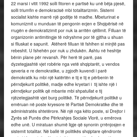
22 marsi i vitit 1992 solli fitoren e partisë ku unë bëja pjesë,
solli triumfin e demokracisë mbi totalitarizmin. Sistemi
socialist kishte marrë një goditje të madhe. Mbeturinat e
komunizmit u munduan të pengonin ecjen e Shqipërisë në
rrugën e demokratizimit por nuk ia arritën qëllimit. Filluan të
organizonin antimitingje të ndryshme por të gjitha u shuan
si flluskat e sapunit. Atëherë filluan të fshihen si minjtë pas
rebeshit. U fshehën por nuk u zhdukën. Ashtu në heshtje
bënin plane për revansh. Për herë të parë, pas
dyzetegjashtë vjet robërie nga vetë shqiptarët, u vendos
qeveria e re demokratike, u zgjodh kuvendi i parë
demokratik ku mbi një katërtën e tij e tij e përbenin të
përndjekurit politikë, madje edhe kryetari i tij ishte një i
përndjekur politik që mbante mbi shpatullat e tij
njëzetegjashtë vjet burg politikë. Të përndjekurit politikë u
emëruan në poste kryesore të Partisë Demokratike dhe të
administratës shtetërore. Në një nga këto poste, si Drejtor i
Zyrës së Punës dhe Përkrahjes Sociale Vlorë, u emërova
edhe unë. U miratuan shumë ligje që synonin çrrënjosjen e
sistemit totalitar. Në ballë të politikës shqiptare qëndronte