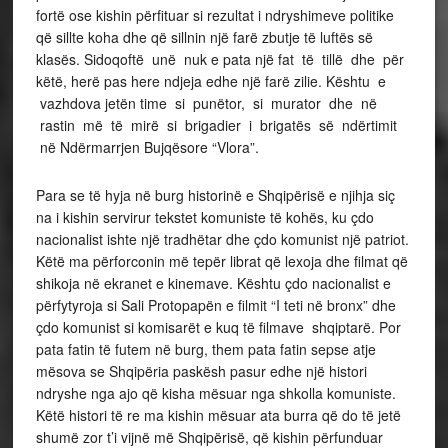
fortë ose kishin përfituar si rezultat i ndryshimeve politike
që sillte koha dhe që sillnin një farë zbutje të luftës së
klasës. Sidoqoftë unë nuk e pata një fat të tillë dhe për
këtë, herë pas here ndjeja edhe një farë zilie. Kështu e
vazhdova jetën time si punëtor, si murator dhe në
rastin më të mirë si brigadier i brigatës së ndërtimit
në Ndërmarrjen Bujqësore “Vlora”.
Para se të hyja në burg historinë e Shqipërisë e njihja siç
na i kishin servirur tekstet komuniste të kohës, ku çdo
nacionalist ishte një tradhëtar dhe çdo komunist një patriot.
Këtë ma përforconin më tepër librat që lexoja dhe filmat që
shikoja në ekranet e kinemave. Kështu çdo nacionalist e
përfytyroja si Sali Protopapën e filmit “I teti në bronx” dhe
çdo komunist si komisarët e kuq të filmave shqiptarë. Por
pata fatin të futem në burg, them pata fatin sepse atje
mësova se Shqipëria paskësh pasur edhe një histori
ndryshe nga ajo që kisha mësuar nga shkolla komuniste.
Këtë histori të re ma kishin mësuar ata burra që do të jetë
shumë zor t’i vijnë më Shqipërisë, që kishin përfunduar