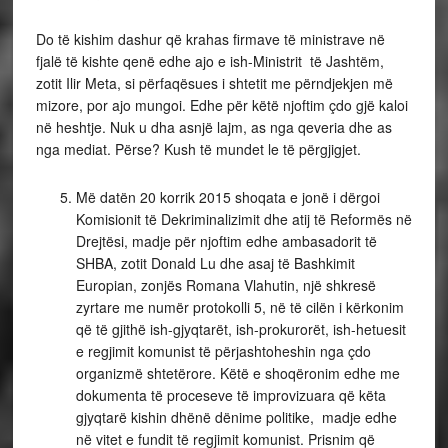
Do të kishim dashur që krahas firmave të ministrave në
fjalë të kishte qenë edhe ajo e ish-Ministrit të Jashtëm,
zotit Ilir Meta, si përfaqësues i shtetit me përndjekjen më
mizore, por ajo mungoi. Edhe për këtë njoftim çdo gjë kaloi
në heshtje. Nuk u dha asnjë lajm, as nga qeveria dhe as
nga mediat. Përse? Kush të mundet le të përgjigjet.
Më datën 20 korrik 2015 shoqata e jonë i dërgoi
Komisionit të Dekriminalizimit dhe atij të Reformës në
Drejtësi, madje për njoftim edhe ambasadorit të
SHBA, zotit Donald Lu dhe asaj të Bashkimit
Europian, zonjës Romana Vlahutin, një shkresë
zyrtare me numër protokolli 5, në të cilën i kërkonim
që të gjithë ish-gjyqtarët, ish-prokurorët, ish-hetuesit
e regjimit komunist të përjashtoheshin nga çdo
organizmë shtetërore. Këtë e shoqëronim edhe me
dokumenta të proceseve të improvizuara që këta
gjyqtarë kishin dhënë dënime politike, madje edhe
në vitet e fundit të regjimit komunist. Prisnim që