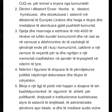
OJQ-ve, për krimet e kryera nga komunistët
Dënimi i diktatorit Enver Hoxha si ideatori,
frymëzuesi, dhe ekzekutuesi i sistemit më
diktatorial të Europës Lindore dhe heqja e titujve dhe
medaljeve të akorduara gjatë pushtetit komunist.
Gjetja dhe rivarrosja e eshtrave të mbi 4000 të
rënëve në luftën kundër komunizmit dhe në rast se
në varrezat e dëshmorëve do të vazhdojë të
qëndrojë ende ylli i kuq i komunizmit, caktimin e një
varreze të veçantë për ta dhe ngritjen e një
memoriali madhështor në qendër të kryeqytetit në
nderim të tyre.
Nderimi i figurave të shquara të të përndjekurve
politikë nëpërmjet dekoratave dhe titujve të
ndryshëm.
Bërja e një ligji të plotë mbi hapjen e dosjeve të ish-
bashkëpuntorëvë të sigurimit të shtetit për
politikanët, drejtuesit e institucioneve kushtetuese,
atyre të sistemit të drejtësisë, të administratës
qëndrore apo lokale, si dhe të mediave audio-vizive