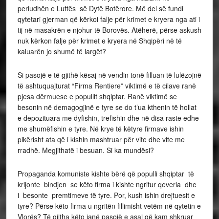
periudhën e Luftës së Dytë Botërore. Më del së fundi
qytetari gjerman që kërkoi falje për krimet e kryera nga ati i
tij në masakrën e njohur të Borovës. Atëherë, përse askush
nuk kërkon falje për krimet e kryera në Shqipëri në të
kaluarën jo shumë të largët?
Si pasojë e të gjithë kësaj në vendin tonë filluan të lulëzojnë
të ashtuquajturat “Firma Rentiere” viktimë e të cilave ranë
pjesa dërmuese e popullit shqiptar. Ranë viktimë se
besonin në demagogjinë e tyre se do t’ua kthenin të hollat
e depozituara me dyfishin, trefishin dhe në disa raste edhe
me shumëfishin e tyre. Në krye të këtyre firmave ishin
pikërisht ata që i kishin mashtruar për vite dhe vite me
rradhë. Megjithatë i besuan. Si ka mundësi?
Propaganda komuniste kishte bërë që populli shqiptar të
krijonte bindjen se këto firma i kishte ngritur qeveria dhe
i besonte premtimeve të tyre. Por, kush ishin drejtuesit e
tyre? Përse këto firma u ngritën fillimisht vetëm në qytetin e
Vlorës? Të gjitha këto janë pasojë e asaj që kam shkruar