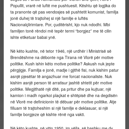
Popullit, vrarë në luftë me pushtuesit. Kështu që logjika do
ta pranonte që pas vendosjes së pushtetit komunist, familja
jonë duhej të trajtohej si një familje e luftës
Nacionalçlirimtare. Por, çuditërisht, kjo nuk ndodhi. Mbi
familjen tonë rëndoi më tepër termi “borgjez” me të cilin
ishte etiketuar babai ynë.
Në këto kushte, në tetor 1946, një urdhër i Ministrisë së
Brendëshme na dëbonte nga Tirana në Vlorë për motive
politike. Kush ishin këto motive politike? Askush nuk jepte
përgjigje. Familja e jonë, madje i gjithë fisi, nuk kishim patur
asnjë pjesëtar të angazhuar me forcat nacionaliste. Nuk
kishim asnjë person të arratisur jashtë shtetit për motive
politike. Megjithatë një ditë, pa pritur dhe pa kujtuar, një
kamion i madh ngarkoi plaçkat e shtëpisë dhe na degdisën
në Vlorë me definicionin të dëbuar për motive politike. Atje
filluam të trajtoheshim si një familje e deklasuar, si një
familje borgjeze që kishte rënë nga vakti.
Në këto kushte, në vitin 1950, im vëlla, së bashku me dy