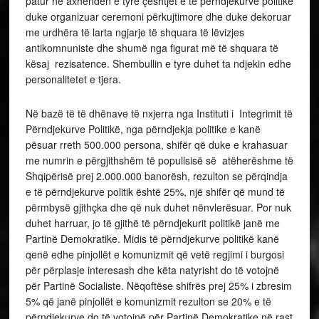
patur në axhendën e tyre çështjet e të përndjekurve politikë
duke organizuar ceremoni përkujtimore dhe duke dekoruar
me urdhëra të larta ngjarje të shquara të lëvizjes
antikomnuniste dhe shumë nga figurat më të shquara të
kësaj rezisatence. Shembullin e tyre duhet ta ndjekin edhe
personalitetet e tjera.
Në bazë të të dhënave të nxjerra nga Instituti i Integrimit të
Përndjekurve Politikë, nga përndjekja politike e kanë
pësuar rreth 500.000 persona, shifër që duke e krahasuar
me numrin e përgjithshëm të popullsisë së atëherëshme të
Shqipërisë prej 2.000.000 banorësh, rezulton se përqindja
e të përndjekurve politik është 25%, një shifër që mund të
përmbysë gjithçka dhe që nuk duhet nënvlerësuar. Por nuk
duhet harruar, jo të gjithë të përndjekurit politikë janë me
Partinë Demokratike. Midis të përndjekurve politikë kanë
qenë edhe pinjollët e komunizmit që vetë regjimi i burgosi
për përplasje interesash dhe këta natyrisht do të votojnë
për Partinë Socialiste. Nëqoftëse shifrës prej 25% i zbresim
5% që janë pinjollët e komunizmit rezulton se 20% e të
përndjekurve do të votojnë për Partinë Demokratike në rast