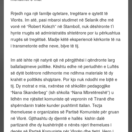
Rrjedh nga një familje qytetare, tregëtare e qytetit të
Vlorës. Im atë, pasi mbaroi studimet në Selanik dhe më
vonë në “Robert Kolezh” në Stamboll, nuk dëshironte t’i
hynte rrugës së administratës shtetërore por iu përkushtua
rrugës së tregëtisë. Madje këtë eksperiencë kërkonte të na
i transmetonte edhe neve, bijve të tij.
Im atë ishte një natyrë që në përgjithësi i qëndronte larg
ballafaqimeve politike. Kështu edhe në periudhën e Luftës
së dytë botërore ndihmonte me ndihma materiale të dy
krahët e politikës shqiptare. Por kjo nuk ndodhi me bijtë e
tij. Dy motrat e mia, nxënëse në shkollën pedagogjike
“Nana Skanderbeg” (ish shkolla “Nana Mbretëreshë”) u
lidhën me njësitet komuniste që vepronin në Tiranë dhe
shpërndanin trakte kunder pushtimit italian. Tezja
themeluese e organizates së Partisë Komuniste për gruan
në Vlorë. Gjithashtu dy djemtë e hallës kishin dalë
partizanë dhe dy kushërinjtë e nënës njeri themelues i
degës së Partsë Komuniste për Vlorën dhe tjetri, Hero i