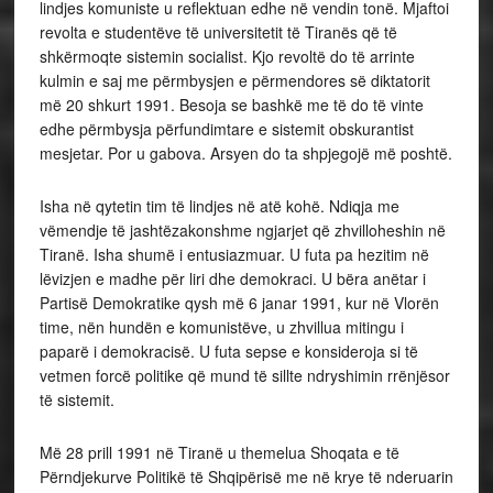
lindjes komuniste u reflektuan edhe në vendin tonë. Mjaftoi
revolta e studentëve të universitetit të Tiranës që të
shkërmoqte sistemin socialist. Kjo revoltë do të arrinte
kulmin e saj me përmbysjen e përmendores së diktatorit
më 20 shkurt 1991. Besoja se bashkë me të do të vinte
edhe përmbysja përfundimtare e sistemit obskurantist
mesjetar. Por u gabova. Arsyen do ta shpjegojë më poshtë.
Isha në qytetin tim të lindjes në atë kohë. Ndiqja me
vëmendje të jashtëzakonshme ngjarjet që zhvilloheshin në
Tiranë. Isha shumë i entusiazmuar. U futa pa hezitim në
lëvizjen e madhe për liri dhe demokraci. U bëra anëtar i
Partisë Demokratike qysh më 6 janar 1991, kur në Vlorën
time, nën hundën e komunistëve, u zhvillua mitingu i
paparë i demokracisë. U futa sepse e konsideroja si të
vetmen forcë politike që mund të sillte ndryshimin rrënjësor
të sistemit.
Më 28 prill 1991 në Tiranë u themelua Shoqata e të
Përndjekurve Politikë të Shqipërisë me në krye të nderuarin