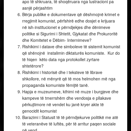
apo të shkruara, të shoqëruara nga lustracioni pa
asnjë përjashtim
Bërja publike e dokumentave që dëshmojnë krimet e
rregjimit komunist, përfshirë edhe dosjet e krijuara
në ish-institucionet e përndjekjes dhe dënimeve
politike si Sigurimi i Shtetit, Gjykatat dhe Prokuroritë
dhe Komitetet e Dëbim- Internimeve?
Rishikimi i datave dhe simboleve të sistemit komunist
që shënojnë instalimin diktaturës komuniste. Kur do
të hiqen këto data nga protokollet zyrtare
shtetërore?
Rishikimi i historisë dhe i teksteve të librave
shkollore, në mënyrë që të mos helmohen më nga
propaganda komuniste fëmijtë tanë.
Hapja e muzeumeve, kthimi në muze i burgjeve dhe
kampeve të tmerrshëm dhe vendosja e pllakave
përkujtimore në vendet ku janë kryer akte të
genocidit komunist
Barazimi i Statusit të të përndjekurve politikë me atë
të veteranëve të luftës, për të arritur paqen sociale
në vend.