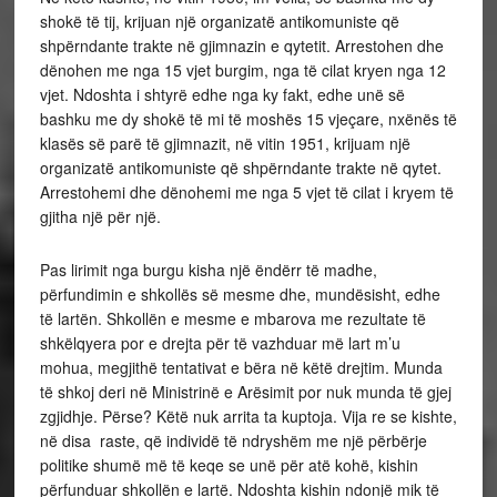
shokë të tij, krijuan një organizatë antikomuniste që
shpërndante trakte në gjimnazin e qytetit. Arrestohen dhe
dënohen me nga 15 vjet burgim, nga të cilat kryen nga 12
vjet. Ndoshta i shtyrë edhe nga ky fakt, edhe unë së
bashku me dy shokë të mi të moshës 15 vjeçare, nxënës të
klasës së parë të gjimnazit, në vitin 1951, krijuam një
organizatë antikomuniste që shpërndante trakte në qytet.
Arrestohemi dhe dënohemi me nga 5 vjet të cilat i kryem të
gjitha një për një.
Pas lirimit nga burgu kisha një ëndërr të madhe,
përfundimin e shkollës së mesme dhe, mundësisht, edhe
të lartën. Shkollën e mesme e mbarova me rezultate të
shkëlqyera por e drejta për të vazhduar më lart m’u
mohua, megjithë tentativat e bëra në këtë drejtim. Munda
të shkoj deri në Ministrinë e Arësimit por nuk munda të gjej
zgjidhje. Përse? Këtë nuk arrita ta kuptoja. Vija re se kishte,
në disa raste, që individë të ndryshëm me një përbërje
politike shumë më të keqe se unë për atë kohë, kishin
përfunduar shkollën e lartë. Ndoshta kishin ndonjë mik të