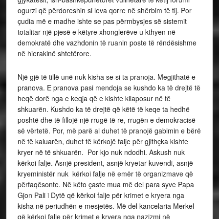
ogurzi që përdoreshin si leva qorre në shërbim të tij. Por
çudia më e madhe ishte se pas përmbysjes së sistemit
totalitar një pjesë e këtyre xhonglerëve u kthyen në
demokratë dhe vazhdonin të ruanin poste të rëndësishme
në hierakinë shtetërore.
Një gjë të tillë unë nuk kisha se si ta pranoja. Megjithatë e
pranova. E pranova pasi mendoja se kushdo ka të drejtë të
heqë dorë nga e keqja që e kishte kllaposur në të
shkuarën. Kushdo ka të drejtë që këtë të keqe ta hedhë
poshtë dhe të fillojë një rrugë të re, rrugën e demokracisë
së vërtetë. Por, më parë ai duhet të pranojë gabimin e bërë
në të kaluarën, duhet të kërkojë falje për gjithçka kishte
kryer në të shkuarën. Por kjo nuk ndodhi. Askush nuk
kërkoi falje. Asnjë president, asnjë kryetar kuvendi, asnjë
kryeministër nuk kërkoi falje në emër të organizmave që
përfaqësonte. Në këto çaste mua më del para syve Papa
Gjon Pali i Dytë që kërkoi falje për krimet e kryera nga
kisha në periudhën e mesjetës. Më del kancelaria Merkel
që kërkoi falje për krimet e kryera nga nazizmi në