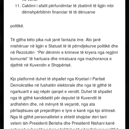
Caktimi i afatit përfundimtar të zbatimit të ligjin mbi
dëmshpërblimin financiar të të dënuarve
politikë.
Të gjitha këto pika nuk janë fantazia ime. Ato janë
mishëruar në ligjin e Statusit të të përndjekurve politikë dhe
në Rezolutën “Për dënimin e krimeve të kryera nga regjimi
komunist” të hartuara dhe miratuara nga mazhoranca e
djathtë në Kuvendin e Shqipërisë.
Kjo platformë duhet të shpallet nga Kryetari i Partisë
Demokratike në fushatën elektorale dhe nga të gjithë të
ngarkuarit e saj nëpër qarqet e vendit. Duhet të shpallet
nga të gjithë kandidatët për deputet të Kuvendit të
ardhshëm dhe, në mënyrë të veçantë, nga ata
përfaqësues që prejardhjen e tyre e kanë nga kjo shtresë.
Nga të gjithë personalitetet e shtetit shqiptar deri tani
vetem ish-Presidenti Berisha dhe Presidenti Nishani kanë