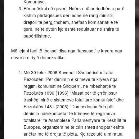
Komunave.
Përfaqësimi në qeveri. Ndërsa në periudhën e parë
kishim përfaqësues deri edhe në rang ministri,
drejtori të përgjithshëm, shefash komisariati e të
tjerë, në të dytën kjo është reduktuar në shifra të
papërfillshme.
Më lejoni tani të theksoj disa nga “lapsuset” e kryera nga
qeveria e dytë demokratike.
Më 30 tetor 2006 Kuvendi i Shqipërisë miratoi
Rezolutën “Për dënimin e krimeve të kryera nga
regjimi komunist në Shqipëri”, në mbështetje të
Rezolutës 1096 (1996) “Masat për të çrrënjosur
trashëgiminë e sistemeve totalitare komuniste” dhe
Rezolutës 1481 (2006) “Domosdoshmëria për
dënimin ndërkombëtar të krimeve të regjimeve
totalitare” të Asamblesë Parlamentyare të Këshillit të
Europës, organizëm në të cilin shteti shqiptar është
anëtar me të drejta të plota. Kjo rezolutë u miratua