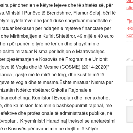
Gr
htësira për dhënien e këtyre lejeve dhe të shtetësisë, për
sfi
ova.Ministri i Punëve të Brendshme, Flamur Sefaj, bëri të
këtyre qytetarëve dhe janë duke shqyrtuar mundësitë e
Fja
 miratuar kërkesën për ndarjen e mjeteve financiare për
lek
kom
dhe Mirëmbajtjen e Kufirit Shtetëror, 49 mijë e 40 euro
ahen për punën e tyre në terren dhe shqyrtimin e
 është miratuar Nisma për lidhjen e Marrëveshjes
ër pjesëmarrjen e Kosovës në Programin e Unionit
rjeve të Vogla dhe të Mesme (COSME) (2014-2020)”
Kat
anca , qasje më të mirë në treg, dhe kushte më të
rrjeve të vogla dhe të mesme.Është miratuar Nisma për
nizatën Ndërkombëtare: Shkolla Rajonale e
 financohet nga Komisioni Evropian dhe menaxhohet
ke, dhe ka mision forcimin e bashkëpunimit rajonal, me
Ark
efektive dhe profesionale të administratës publike, në
Evropian. Kryeministri Haradinaj theksoi se anëtarësimi
ë e Kosovës për avancimin në drejtim të këtyre