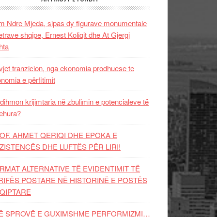
 Ndre Mjeda, sipas dy figurave monumentale
letrave shqipe, Ernest Koliqit dhe At Gjergj
hta
vjet tranzicion, nga ekonomia prodhuese te
nomia e përfitimit
dihmon krijimtaria në zbulimin e potencialeve të
ehura?
OF. AHMET QERIQI DHE EPOKA E
ZISTENCЁS DHE LUFTЁS PЁR LIRI!
RMAT ALTERNATIVE TË EVIDENTIMIT TË
RIFËS POSTARE NË HISTORINË E POSTËS
QIPTARE
Ë SPROVË E GUXIMSHME PERFORMIZMI…