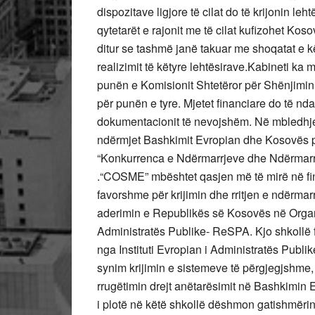
dispozitave ligjore të cilat do të krijonin le
qytetarët e rajonit me të cilat kufizohet Kos
ditur se tashmë janë takuar me shoqatat e 
realizimit të këtyre lehtësirave.Kabineti ka
punën e Komisionit Shtetëror për Shënjimin 
për punën e tyre. Mjetet financiare do të nd
dokumentacionit të nevojshëm. Në mbledhje
ndërmjet Bashkimit Evropian dhe Kosovës p
“Konkurrenca e Ndërmarrjeve dhe Ndërmar
.“COSME” mbështet qasjen më të mirë në fin
favorshme për krijimin dhe rritjen e ndërma
aderimin e Republikës së Kosovës në Orga
Administratës Publike- ReSPA. Kjo shkollë
nga Instituti Evropian i Administratës Publi
synim krijimin e sistemeve të përgjegjshme, 
rrugëtimin drejt anëtarësimit në Bashkimin 
i plotë në këtë shkollë dëshmon gatishmërin