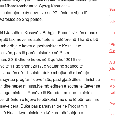
tit Mbarëkombëtar të Gjergj Kastriotit –
𝐕𝐞
 mbledhjen e dy qeverive në 27 nëntor e vijon të
varësisë së Shqipërisë.
Lek
i i Jashtëm i Kosovës, Behgjet Pacolli, vizitën e parë
FE
.Gjatë takimeve me autoritetet shtetërore në Tiranë u bë
“Pi
mbledhja e katërt e përbashkët e Këshillit të
Glo
sovës, pas të parës historike në Prizren
mars 2015 dhe të tretës në 3 qershor 2016 në
A d
ve të 11 qershorit 2017, e votuar në seancë të
jet
nisi punën në 11 shtator duke mbajtur në mbrëmje
hqyrtua programi qeverisës, pasi gjatë ditës fillimisht u
Për
tri dhe nëpër ministri.Në mbledhjen e sotme të Qeverisë
Mba
Kul
r nga ministri i Punëve të Brendshme dhe ministritë
a për dhënien e lejeve të përkohshme dhe të përhershme
Pse
viseve tjera. Duke pas parasysh që në Programin
r të Huajt, kryeministri ka kërkuar përfshirjen e