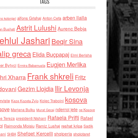
TAGS
arben llalla
alfons Grishaj
Anton Cefa
no kolonjari
Astrit Lulushi
Aurenc Bebja
an Bushati
ehlul Jashari
Beqir Sina
alip greca
Elida Buçpapaj
Elmi Berisha
Eugjen Merlika
er Bytyci
Ermira Babamusta
Frank shkreli
hri Xharra
Fritz
Ilir Levonja
Gezim Llojdia
dovani
kosova
rviste
Kolec Traboini
Keze Kozeta Zylo
sove
nderroi jete
Marjana Bulku
ne Kosove
Murat Gecaj
Rafaela Prifti
Rafael
e Tereza
presidenti Nishani
qi
Raimonda Moisiu
Ramiz Lushaj
reshat kripa
Sadik
Shefqet Kercelli
shqiperia
hani
shqiptaret
SHBA