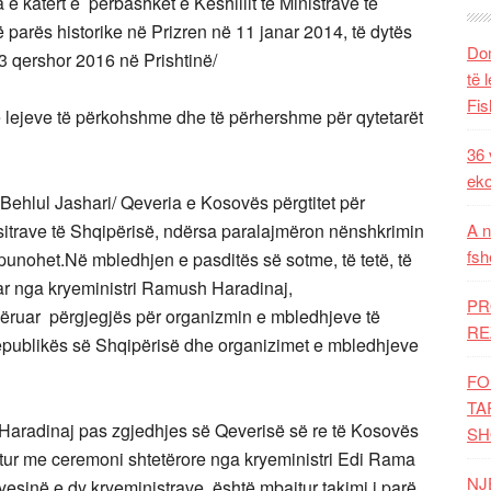
 katërt e përbashkët e Këshillit të Ministrave të
parës historike në Prizren në 11 janar 2014, të dytës
Dom
3 qershor 2016 në Prishtinë/
të 
Fis
 lejeve të përkohshme dhe të përhershme për qytetarët
36 
eko
hlul Jashari/ Qeveria e Kosovës përgtitet për
itrave të Shqipërisë, ndërsa paralajmëron nënshkrimin
A n
fsh
o punohet.Në mbledhjen e pasditës së sotme, të tetë, të
r nga kryeministri Ramush Haradinaj,
PR
mëruar përgjegjës për organizmin e mbledhjeve të
RE
epublikës së Shqipërisë dhe organizimet e mbledhjeve
FO
TA
t Haradinaj pas zgjedhjes së Qeverisë së re të Kosovës
SH
ritur me ceremoni shtetërore nga kryeministri Edi Rama
NJ
kryesinë e dy kryeministrave, është mbajtur takimi i parë