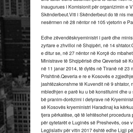
inaugurues i Komisionit për organizimin e Vi
Skënderbeut.Viti i Skënderbeut do të nis me
nesërmen në 28 nëntor në 105 vjetorin e Pa
Edhe zëvendëskryeministri i parë dhe ministr
zyrtare e zhvilloi në Shqipëri, në 14 shtator
e ditur se, në 27 nëntor në Korçë do mbahet 
Ministrave të Shqipërisë dhe Qeverisë së Ko
në 11 janar 2014, të dytës në Tiranë në 23 
Prishtinë.Qeveria e re e Kosovës e zgjedhje
jashtëzakonshme të Kuvendit në 9 shtator, 
mbledhjen e parë ku u bë konstituimi dhe u s
bë pranim-dorëzimi i detyrave në Kryeminis
së Kosovës kryeministri Haradinaj ka kërkua
tjera përkatëse, që të lehtësohet procedur
për qytetarët e Luginës së Preshevës, ose 
Legjislativ për vitin 2017 është edhe Ligji pë