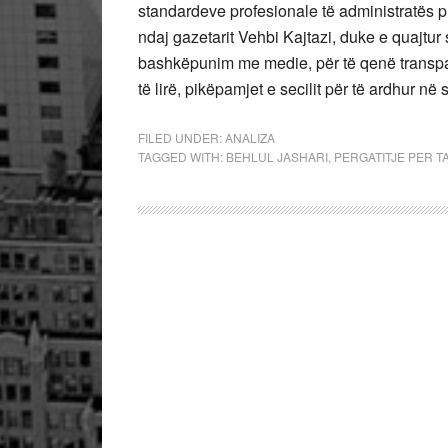
standardeve profesionale të administratës p
ndaj gazetarit Vehbi Kajtazi, duke e quajtur
bashkëpunim me medie, për të qenë transpare
të lirë, pikëpamjet e secilit për të ardhur në
FILED UNDER:
ANALIZA
TAGGED WITH:
BEHLUL JASHARI
,
PERGATITJE PER T