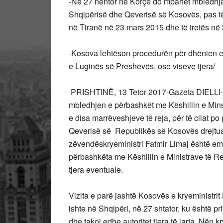
-Në 27 nëntor në Korçë do mbahet mbledhja e
Shqipërisë dhe Qeverisë së Kosovës, pas të 
në Tiranë në 23 mars 2015 dhe të tretës në 
-Kosova lehtëson procedurën për dhënien e
e Luginës së Preshevës, ose viseve tjera/
PRISHTINË, 13 Tetor 2017-Gazeta DIELLI-Be
mbledhjen e përbashkët me Këshillin e Mins
e disa marrëveshjeve të reja, për të cilat p
Qeverisë së Republikës së Kosovës drejtua
zëvendëskryeministri Fatmir Limaj është e
përbashkëta me Këshillin e Ministrave të R
tjera eventuale.
Vizita e parë jashtë Kosovës e kryeministri
ishte në Shqipëri, në 27 shtator, ku është p
dhe takoi edhe autoritet tjera të larta. Nën 