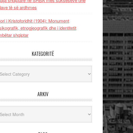
uaja shqiptare në SHBA mes sukseseve dhe
dave të së ardhmes
lori i Kristoforidhit (1904): Monument
sikografik, etnogjeografik dhe i identitetit
bëtar shqiptar
KATEGORITË
egoritë
ARKIV
iv