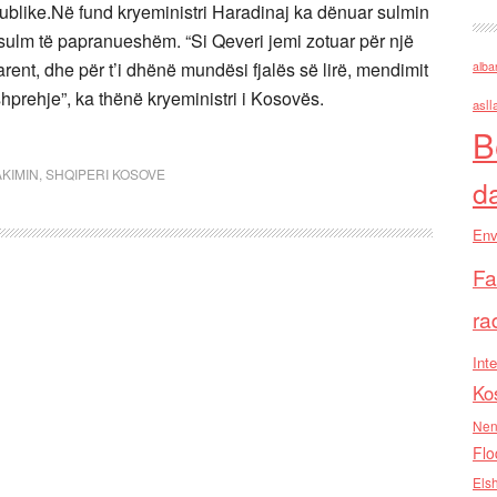
ublike.Në fund kryeministri Haradinaj ka dënuar sulmin
 sulm të papranueshëm. “Si Qeveri jemi zotuar për një
nt, dhe për t’i dhënë mundësi fjalës së lirë, mendimit
alba
 shprehje”, ka thënë kryeministri i Kosovës.
asll
B
AKIMIN
,
SHQIPERI KOSOVE
d
Env
Fa
ra
Inte
Ko
Nen
Flo
Els