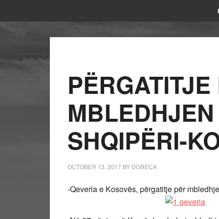
PËRGATITJE
MBLEDHJEN 
SHQIPËRI-K
OCTOBER 13, 2017
BY
DGRECA
-Qeveria e Kosovës, përgatitje për mbledhje