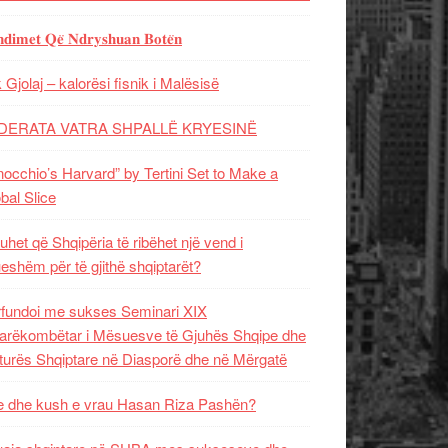
𝐝𝐢𝐦𝐞𝐭 𝐐𝐞̈ 𝐍𝐝𝐫𝐲𝐬𝐡𝐮𝐚𝐧 𝐁𝐨𝐭𝐞̈𝐧
 Gjolaj – kalorësi fisnik i Malësisë
DERATA VATRA SHPALLË KRYESINË
nocchio’s Harvard” by Tertini Set to Make a
bal Slice
uhet që Shqipëria të ribëhet një vend i
ueshëm për të gjithë shqiptarët?
fundoi me sukses Seminari XIX
rëkombëtar i Mësuesve të Gjuhës Shqipe dhe
turës Shqiptare në Diasporë dhe në Mërgatë
 dhe kush e vrau Hasan Riza Pashën?