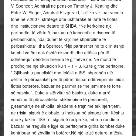
V. Spencer; Admirali në pension Timothy J. Keating dhe
Peter W. Singer, Admirali Fitzgerald, i cili ka vizituar vendin
tonë në v.2007, strategë dhe ushtarakë të lartë të flotës
dhe institucioneve detare të SHBA. “Ne kërkojmë një
partneritet të vërtetë, bazuar në konceptin e risqeve të
përbashkëta, ndaj duhet të krijojmë shpërblime të
përbashkëta”, tha Spencer. “Një partneritet në të cilin asnjë
komb i vetëm nuk është eksperti; dhe aftësia për të
udhëhequr qëndron brenda të gjithëve ne. Ne mund të
prodhojmë një ekuacion ku 1 + 1 = 3, ku të gjithë përfitojnë.
” Gjithashtu panelistët dhe folësit e ISS, shprehën një
qëllim të përbashkët për të përmirësuar ndërveprimin midis
flotës botërore, bazuar në parimin se “ne jemi më të fortë
së bashku”. Duke u stërvitur së bashku, duke marrë
vendime të përbashkëta, shkëmbime të personelit,
pjesëmarrje në shkolla, akademi e trajnime tek njëri-tjetri,
ne rrisim sigurinë globale, u theksua në simpozium. Kështu
dhe ky takim i ISS rrit sigurinë reciproke, mbron rendin e
bazuar në rregulla e ligje ku përfitojnëtë gjitha kombet duke
kontribuar në zhvillimin botëror.Në një krizë detare, aftësia