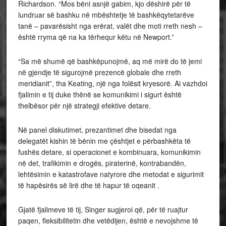
Richardson. “Mos bëni asnjë gabim, kjo dëshirë për të
lundruar së bashku në mbështetje të bashkëqytetarëve
tanë – pavarësisht nga erërat, valët dhe moti rreth nesh –
është rryma që na ka tërhequr këtu në Newport.”
“Sa më shumë që bashkëpunojmë, aq më mirë do të jemi
në gjendje të sigurojmë prezencë globale dhe rreth
meridianit”, tha Keating, një nga folësit kryesorë. Ai vazhdoi
fjalimin e tij duke thënë se komunikimi i sigurt është
thelbësor për një strategji efektive detare.
Në panel diskutimet, prezantimet dhe bisedat nga
delegatët kishin të bënin me çështjet e përbashkëta të
fushës detare, si operacionet e kombinuara, komunikimin
në det, trafikimin e drogës, piraterinë, kontrabandën,
lehtësimin e katastrofave natyrore dhe metodat e sigurimit
të hapësirës së lirë dhe të hapur të oqeanit .
Gjatë fjalimeve të tij, Singer sugjeroi që, për të ruajtur
paqen, fleksibilitetin dhe vetëdijen, është e nevojshme të