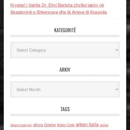
Kryetari i Vatrës Dr. Elmi Berisha zhvilloi takim në
Akademinë e Shkencave dhe të Arteve të Kosovës
KATEGORITË
Kategoritë
ARKIV
Arkiv
TAGS
arben llalla
alfons Grishaj
Anton Cefa
asllan
albano kolonjari