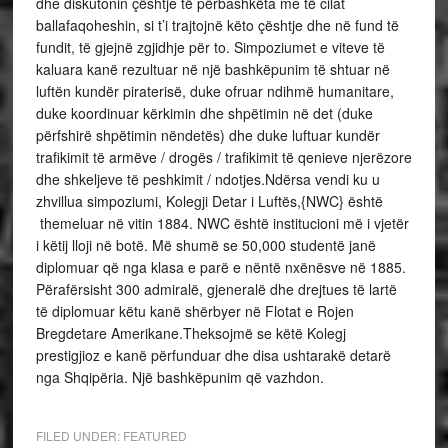
dhe diskutonin çështje të përbashkëta me të cilat
ballafaqoheshin, si t’i trajtojnë këto çështje dhe në fund të
fundit, të gjejnë zgjidhje për to. Simpoziumet e viteve të
kaluara kanë rezultuar në një bashkëpunim të shtuar në
luftën kundër piraterisë, duke ofruar ndihmë humanitare,
duke koordinuar kërkimin dhe shpëtimin në det (duke
përfshirë shpëtimin nëndetës) dhe duke luftuar kundër
trafikimit të armëve / drogës / trafikimit të qenieve njerëzore
dhe shkeljeve të peshkimit / ndotjes.Ndërsa vendi ku u
zhvillua simpoziumi, Kolegji Detar i Luftës,{NWC} është
themeluar në vitin 1884. NWC është institucioni më i vjetër
i këtij lloji në botë. Më shumë se 50,000 studentë janë
diplomuar që nga klasa e parë e nëntë nxënësve në 1885.
Përafërsisht 300 admiralë, gjeneralë dhe drejtues të lartë
të diplomuar këtu kanë shërbyer në Flotat e Rojen
Bregdetare Amerikane.Theksojmë se këtë Kolegj
prestigjioz e kanë përfunduar dhe disa ushtarakë detarë
nga Shqipëria. Një bashkëpunim që vazhdon.
FILED UNDER:
FEATURED