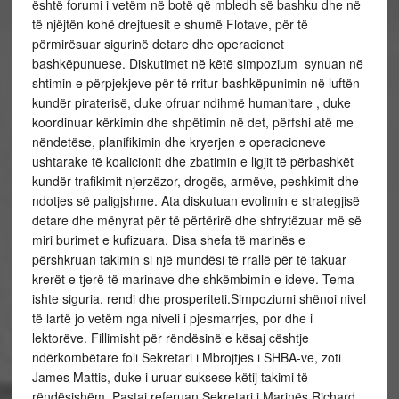
është forumi i vetëm në botë që mbledh së bashku dhe në
të njëjtën kohë drejtuesit e shumë Flotave, për të
përmirësuar sigurinë detare dhe operacionet
bashkëpunuese. Diskutimet në këtë simpozium synuan në
shtimin e përpjekjeve për të rritur bashkëpunimin në luftën
kundër piraterisë, duke ofruar ndihmë humanitare , duke
koordinuar kërkimin dhe shpëtimin në det, përfshi atë me
nëndetëse, planifikimin dhe kryerjen e operacioneve
ushtarake të koalicionit dhe zbatimin e ligjit të përbashkët
kundër trafikimit njerzëzor, drogës, armëve, peshkimit dhe
ndotjes së paligjshme. Ata diskutuan evolimin e strategjisë
detare dhe mënyrat për të përtërirë dhe shfrytëzuar më së
miri burimet e kufizuara. Disa shefa të marinës e
përshkruan takimin si një mundësi të rrallë për të takuar
krerët e tjerë të marinave dhe shkëmbimin e ideve. Tema
ishte siguria, rendi dhe prosperiteti.Simpoziumi shënoi nivel
të lartë jo vetëm nga niveli i pjesmarrjes, por dhe i
lektorëve. Fillimisht për rëndësinë e kësaj cështje
ndërkombëtare foli Sekretari i Mbrojtjes i SHBA-ve, zoti
James Mattis, duke i uruar suksese këtij takimi të
rëndësishëm. Pastaj referuan Sekretari i Marinës Richard