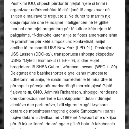
Peshkimi IUU, shpesh përdor të njëjtat rrjete si krimi i
organizuar ndërkombëtar të cilët janë të angazhuar në
shitjen e mallrave të tregut të zi.Ne duhet të marrim një
qasje rajonale dhe të ndajmë inteligjencën në të gjithë
marinat dhe rojet bregdetare për të luftuar këto rrjete të
paligjshme. “Ndërkohë katër anije të flotës amerikane ishin
të pranishme për këtë simpozium: konkretisht, anijet
amfibe të transportit USS New York (LPD-21), Destrojeri
USS Lassen (DDG-82), transportuesi i shpejtë ekspeditiv
USNS “Qyteti i Bismarkut (T-EPF-9), si dhe Rojet
bregdetare të SHBA Cutter Lwërence Lawson (WPC 1120).
Delegatët dhe bashkëshortët e tyre kishin mundësi të
udhëtonin në anije, të nxisin marrëdhënie të mira dhe të
përhapnin përvoja për marinarët që merrnin pjesë.Gjatë
fjalëve të tij, CNO, Admirali Richardson, shpjegoi rëndësinë
dhe domosdoshmërinë e bashkëpunimit detar ndërmjet
aleatëve dhe partnerëve, i cili siguron rrugët kryesore
detare që mbështesin tregtinë globale.Simpoziumi i parë i
fuqive detare u zhvillua në v1969 në Newport dhe u krijua
për të lejuar liderët detarë nga e gjithë bota të takoheshin