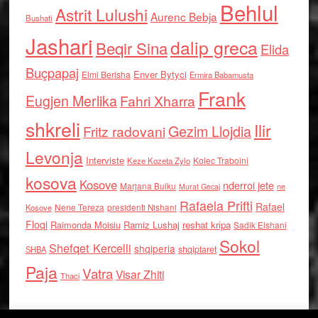
Behlul
Astrit Lulushi
Aurenc Bebja
Bushati
Jashari
dalip greca
Beqir Sina
Elida
Buçpapaj
Enver Bytyci
Elmi Berisha
Ermira Babamusta
Frank
Eugjen Merlika
Fahri Xharra
shkreli
Ilir
Gezim Llojdia
Fritz radovani
Levonja
Interviste
Kolec Traboini
Keze Kozeta Zylo
kosova
Kosove
nderroi jete
Marjana Bulku
ne
Murat Gecaj
Rafaela Prifti
Rafael
Nene Tereza
Kosove
presidenti Nishani
Floqi
Raimonda Moisiu
Ramiz Lushaj
reshat kripa
Sadik Elshani
Sokol
Shefqet Kercelli
shqiperia
shqiptaret
SHBA
Paja
Vatra
Visar Zhiti
Thaci