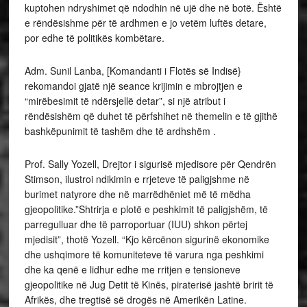
kuptohen ndryshimet që ndodhin në ujë dhe në botë. Është
e rëndësishme për të ardhmen e jo vetëm luftës detare,
por edhe të politikës kombëtare.
Adm. Sunil Lanba, [Komandanti i Flotës së Indisë}
rekomandoi gjatë një seance krijimin e mbrojtjen e
“mirëbesimit të ndërsjellë detar”, si një atribut i
rëndësishëm që duhet të përfshihet në themelin e të gjithë
bashkëpunimit të tashëm dhe të ardhshëm .
Prof. Sally Yozell, Drejtor i sigurisë mjedisore për Qendrën
Stimson, ilustroi ndikimin e rrjeteve të paligjshme në
burimet natyrore dhe në marrëdhëniet më të mëdha
gjeopolitike.”Shtrirja e plotë e peshkimit të paligjshëm, të
parregulluar dhe të parroportuar (IUU) shkon përtej
mjedisit”, thotë Yozell. “Kjo kërcënon sigurinë ekonomike
dhe ushqimore të komuniteteve të varura nga peshkimi
dhe ka qenë e lidhur edhe me rritjen e tensioneve
gjeopolitike në Jug Detit të Kinës, piraterisë jashtë bririt të
Afrikës, dhe tregtisë së drogës në Amerikën Latine.