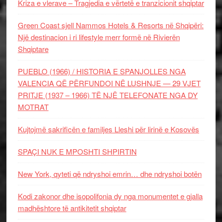
Kriza e vlerave – Tragjedia e vërtetë e tranzicionit shqiptar
Green Coast sjell Nammos Hotels & Resorts në Shqipëri:
Një destinacion i ri lifestyle merr formë në Rivierën
Shqiptare
PUEBLO (1966) / HISTORIA E SPANJOLLES NGA
VALENCIA QË PËRFUNDOI NË LUSHNJE — 29 VJET
PRITJE (1937 – 1966) TË NJË TELEFONATE NGA DY
MOTRAT
Kujtojmë sakrificën e familjes Lleshi për lirinë e Kosovës
SPAÇI NUK E MPOSHTI SHPIRTIN
New York, qyteti që ndryshoi emrin… dhe ndryshoi botën
Kodi zakonor dhe isopolifonia dy nga monumentet e gjalla
madhështore të antikitetit shqiptar