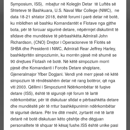
Symposium, ISS), mbajtur në Kolegjin Detar të Luftës së
Shteteve të Bashkuara, U.S. Naval War College (NWC), ne
data 18-21 shtator 2018, është forumi i parë detar në botë,
ku mblidhen së bashku Komandantët e Flotave nga gjithe
bota, për të forcuar sigurinë detare, nëpërmjet diskutimit të
sfidave dhe mundësive të përbashkëta.Admirali John
Richardson, {CNO} Drejtor i Operacioneve të Flotës së
SHBA dhe Presidenti i NWC, Admirali Rear Jeffrey Harley,
bashkëpritën simpoziumin, ku morrën pjesë më shumë se
90 drejtues Flotash në botë. Në këtë simpozium morri
pjesë dhe Komandanti i Forcës Detare shqiptare,
Gjeneralmajor Ylber Dogjani. Vendi ynë merr pjesë në këtë
simpozium të rëndësishëm detar në rang botëror, që nga
viti 2003. Qëllimi i Simpoziumit Ndërkombëtar të fuqive
detare (ISS), është të sigurojë një forum të lartë
ndërkombëtar, për të diskutuar sfidat e përbashkëta detare
dhe mundësitë për të rritur bashkëpunimin ndërkombëtar
të sigurisë detare. Për tre ditë rresht, zyrtarët më të lartë
detarë në botë diskutuan këto çështje dhe dëgjuan
personalitete të shquar të kësaj fushe.ISS është unike pasi