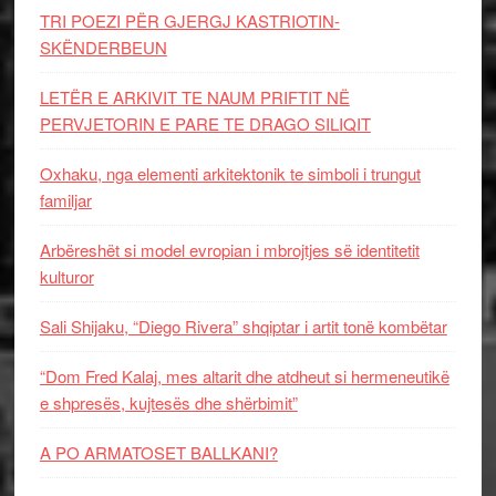
TRI POEZI PËR GJERGJ KASTRIOTIN-
SKËNDERBEUN
LETËR E ARKIVIT TE NAUM PRIFTIT NË
PERVJETORIN E PARE TE DRAGO SILIQIT
Oxhaku, nga elementi arkitektonik te simboli i trungut
familjar
Arbëreshët si model evropian i mbrojtjes së identitetit
kulturor
Sali Shijaku, “Diego Rivera” shqiptar i artit tonë kombëtar
“Dom Fred Kalaj, mes altarit dhe atdheut si hermeneutikë
e shpresës, kujtesës dhe shërbimit”
A PO ARMATOSET BALLKANI?