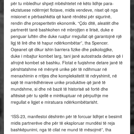
për tu mbledhur shpejt mbështetet në këto lidhje para-
ekzistuese ndërmjet flotave, midis vendeve, niset që nga
misionet e përbashkëta që kanë rëndësi për sigurinë,
rendin dhe prosperitetin ekonomik. “Çdo ditë, aleatët dhe
partnerët tanë bashkohen në mbrojtjen e lirisë, duke e
penguar luftën dhe duke ruajtur rregullat që garantojnë një
ligj të lirë dhe të hapur ndërkombëtar”, tha Spencer.
Oqeanet që dikur ishin barriera fizike dhe psikologjike,
duke i mbajtur kombet larg, tani janë autostrada detare që i
afrojnë kombet së bashku. Flotat e fuqishme detare janë të
përshtatshme në mënyrë unike për të ndihmuar në
menaxhimin e rritjes dhe kompleksitetit të ndryshimit, në
sajë të marrëdhënieve unike produktive që janë të
mundshme, si dhe në bazë të historisë së fortë dhe
aftësisë për tu sjellë e mirëkuptuar në përputhje me
rregullat e ligjet e miratuara ndërkombëtarisht.
“ISS-23, manifestoi dëshirën për të forcuar lidhjet e besimit
midis partnerëve dhe për të eksploruar mundësi të reja
bashkëpunimi, nga të cilat ne mund të mësojmë”, tha