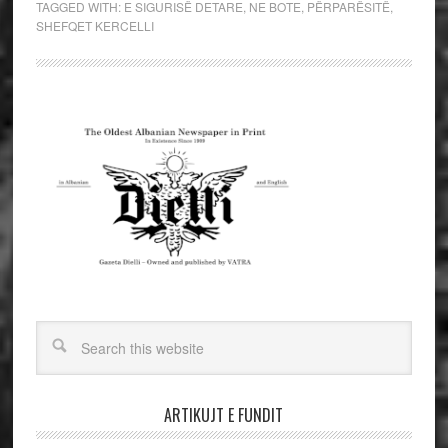
TAGGED WITH:
E SIGURISË DETARE
,
NE BOTE
,
PËRPARËSITË
,
SHEFQET KERCELLI
ARTIKUJT E FUNDIT