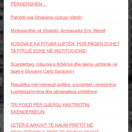
PËRHERSHËM…
Patriotë nga Shqipëria vizituan Vatrën
Mirëseardhje në Shqipëri, Ambasador Eric Wendt
KOSOVA E KA FITUAR LUFTËN, POR PAQEN DUHET
TA FITOJË EDHE NË INSTITUCIONE!
Scanderbeg, mburoja e Arbërisë dhe gjeniu ushtarak në
faqet e Giovanni Carlo Saraceni-t
Republika mbi interesat politike: sovraniteti i qytetarëve,
kushtetutshmëria dhe përgjegjësia shtetërore
TRI POEZI PËR GJERGJ KASTRIOTIN-
SKËNDERBEUN
LETËR E ARKIVIT TE NAUM PRIFTIT NË
PERVJETORIN E PARE TE DRAGO SILIQIT