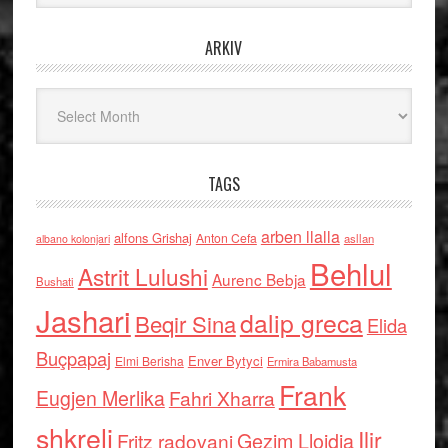
ARKIV
Arkiv
TAGS
arben llalla
alfons Grishaj
Anton Cefa
asllan
albano kolonjari
Behlul
Astrit Lulushi
Aurenc Bebja
Bushati
Jashari
dalip greca
Beqir Sina
Elida
Buçpapaj
Enver Bytyci
Elmi Berisha
Ermira Babamusta
Frank
Eugjen Merlika
Fahri Xharra
shkreli
Ilir
Gezim Llojdia
Fritz radovani