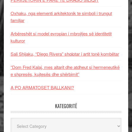
Oxhaku, nga elementi arkitektonik te simboli i trungut
familjar
Arbëreshët si model evropian i mbrojtjes së identitetit
kulturor
Sali Shijaku, “Diego Rivera” shqiptar i artit tonë kombëtar
“Dom Fred Kalaj, mes altarit dhe atdheut si hermeneutikë
e shpresës, kujtesës dhe shërbimit”
A PO ARMATOSET BALLKANI?
KATEGORITË
Kategoritë