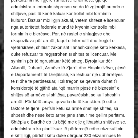
administrata federale shpreson se do të zgjerojë numrin e
shitjeve, pasi të kenë kaluar kontrollet mbi formimin
kulturor. Bazuar mbi ligjin aktual, vetëm shitësit e licencuar
nga autoritetet federale mund të kryenin kontrolle mbi
formimin e blerësve. Por, në rastet e shfaqjeve dhe
ekspozitave për armët, faqet e internetit dhe tregjet e
vjetërsirave, shitësit zakonisht i anashkalojnë këto kërkesa,
duke refuzuar të regjistrohen si shitës të licencuar. Me
synimin për të ngrushtuar këtë shteg, Byroja kundër
Alkoolit, Duhanit, Armëve të Zjarrit dhe Eksplozivëve, pjesë
e Departamentit të Drejtësisë, ka lëshuar një udhërrëfyes
të ri dhe të përditësuar, i cili tregon se qeveria duhet t’i
konsiderojë të gjithë ata “që marrin pjesë në biznesin” e
shitjes së armëve si shitësa, pavarësisht se ku i sheshin
armët. Për këtë arsye, qeveria do të konsiderojë edhe
faktorë të tjerë, përfshi këtu sa armë shet një shitës, sa
shpesh dhe nëse këto armë janë shitur me qëllim përfitimi.
Shtëpia e Bardhë do t’u bëjë me dije gjithashtu shitësve se,
administrata ka planifikuar të përforcojë edhe ekzekutimin
e këtij ligji, përfshi këtu duke dërguar 230 ekzaminues të