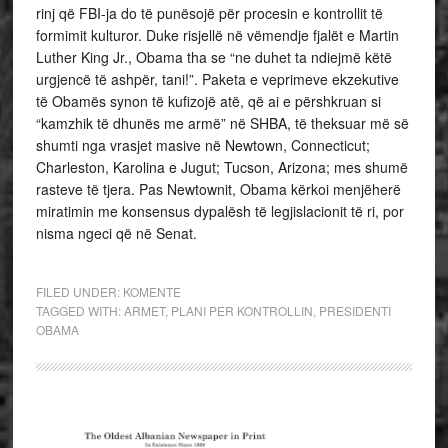
rinj që FBI-ja do të punësojë për procesin e kontrollit të
formimit kulturor. Duke risjellë në vëmendje fjalët e Martin
Luther King Jr., Obama tha se “ne duhet ta ndiejmë këtë
urgjencë të ashpër, tani!”. Paketa e veprimeve ekzekutive
të Obamës synon të kufizojë atë, që ai e përshkruan si
“kamzhik të dhunës me armë” në SHBA, të theksuar më së
shumti nga vrasjet masive në Newtown, Connecticut;
Charleston, Karolina e Jugut; Tucson, Arizona; mes shumë
rasteve të tjera. Pas Newtownit, Obama kërkoi menjëherë
miratimin me konsensus dypalësh të legjislacionit të ri, por
nisma ngeci që në Senat.
FILED UNDER:
KOMENTE
TAGGED WITH:
ARMET
,
PLANI PER KONTROLLIN
,
PRESIDENTI
OBAMA