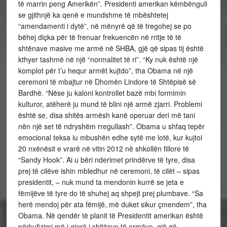
të marrin peng Amerikën”. Presidenti amerikan këmbënguli
se gjithnjë ka qenë e mundshme të mbështetej
“amendamenti i dytë”, në mënyrë që të tregohej se po
bëhej diçka për të frenuar frekuencën në rritje të të
shtënave masive me armë në SHBA, gjë që sipas tij është
kthyer tashmë në një “normalitet të ri”. “Ky nuk është një
komplot për t’u hequr armët kujtdo”, tha Obama në një
ceremoni të mbajtur në Dhomën Lindore të Shtëpisë së
Bardhë. “Nëse ju kaloni kontrollet bazë mbi formimin
kulturor, atëherë ju mund të blini një armë zjarri. Problemi
është se, disa shitës armësh kanë operuar deri më tani
nën një set të ndryshëm rregullash”. Obama u shfaq tepër
emocional teksa iu mbushën edhe sytë me lotë, kur kujtoi
20 nxënësit e vrarë në vitin 2012 në shkollën fillore të
“Sandy Hook”. Ai u bëri nderimet prindërve të tyre, disa
prej të cilëve ishin mbledhur në ceremoni, të cilët – sipas
presidentit, – nuk mund ta mendonin kurrë se jeta e
fëmijëve të tyre do të shuhej aq shpejt prej plumbave. “Sa
herë mendoj për ata fëmijë, më duket sikur çmendem”, tha
Obama. Në qendër të planit të Presidentit amerikan është
përkufizimi më i gjerë i shitësve të armëve, gjë që