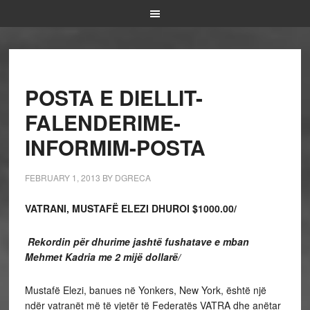
POSTA E DIELLIT-
FALENDERIME-
INFORMIM-POSTA
FEBRUARY 1, 2013
BY
DGRECA
VATRANI, MUSTAFË ELEZI DHUROI $1000.00/
Rekordin për dhurime jashtë fushatave e mban
Mehmet Kadria me 2 mijë dollarë/
Mustafë Elezi, banues në Yonkers, New York, është një
ndër vatranët më të vjetër të Federatës VATRA dhe anëtar