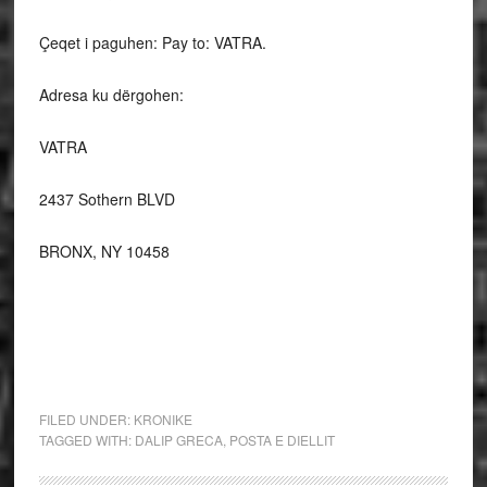
Çeqet i paguhen: Pay to: VATRA.
Adresa ku dërgohen:
VATRA
2437 Sothern BLVD
BRONX, NY 10458
FILED UNDER:
KRONIKE
TAGGED WITH:
DALIP GRECA
,
POSTA E DIELLIT