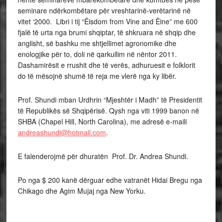
seminare ndërkombëtare për vreshtarinë-verëtarinë në
vitet ‘2000. Libri i tij “Ëisdom from Vine and Ëine” me 600
fjalë të urta nga brumi shqiptar, të shkruara në shqip dhe
anglisht, së bashku me shtjellimet agronomike dhe
enologjike për to, doli në qarkullim në nëntor 2011.
Dashamirësit e rrushit dhe të verës, adhuruesit e folklorit
do të mësojnë shumë të reja me vlerë nga ky libër.
Prof. Shundi mban Urdhrin “Mjeshtër i Madh” të Presidentit
të Republikës së Shqipërisë. Qysh nga viti 1999 banon në
SHBA (Chapel Hill, North Carolina), me adresë e-maili
andreashundi@hotmail.com
.
E falenderojmë për dhuratën Prof. Dr. Andrea Shundi.
Po nga $ 200 kanë dërguar edhe vatranët Hidai Bregu nga
Chikago dhe Agim Mujaj nga New Yorku.