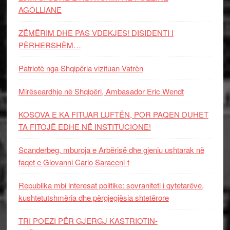
AGOLLIANE
ZËMËRIM DHE PAS VDEKJES! DISIDENTI I
PËRHERSHËM…
Patriotë nga Shqipëria vizituan Vatrën
Mirëseardhje në Shqipëri, Ambasador Eric Wendt
KOSOVA E KA FITUAR LUFTËN, POR PAQEN DUHET
TA FITOJË EDHE NË INSTITUCIONE!
Scanderbeg, mburoja e Arbërisë dhe gjeniu ushtarak në
faqet e Giovanni Carlo Saraceni-t
Republika mbi interesat politike: sovraniteti i qytetarëve,
kushtetutshmëria dhe përgjegjësia shtetërore
TRI POEZI PËR GJERGJ KASTRIOTIN-