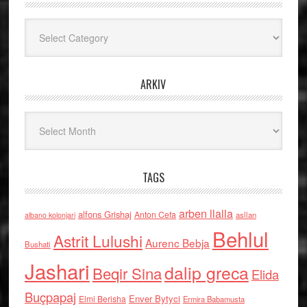
Kategoritë
ARKIV
Arkiv
TAGS
arben llalla
alfons Grishaj
Anton Cefa
asllan
albano kolonjari
Behlul
Astrit Lulushi
Aurenc Bebja
Bushati
Jashari
dalip greca
Beqir Sina
Elida
Buçpapaj
Enver Bytyci
Elmi Berisha
Ermira Babamusta