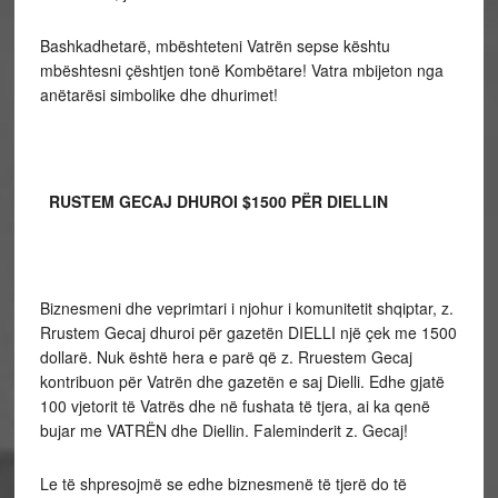
Bashkadhetarë, mbështeteni Vatrën sepse kështu
mbështesni çështjen tonë Kombëtare! Vatra mbijeton nga
anëtarësi simbolike dhe dhurimet!
RUSTEM GECAJ DHUROI $1500 PËR DIELLIN
Biznesmeni dhe veprimtari i njohur i komunitetit shqiptar, z.
Rrustem Gecaj dhuroi për gazetën DIELLI një çek me 1500
dollarë. Nuk është hera e parë që z. Rruestem Gecaj
kontribuon për Vatrën dhe gazetën e saj Dielli. Edhe gjatë
100 vjetorit të Vatrës dhe në fushata të tjera, ai ka qenë
bujar me VATRËN dhe Diellin. Faleminderit z. Gecaj!
Le të shpresojmë se edhe biznesmenë të tjerë do të