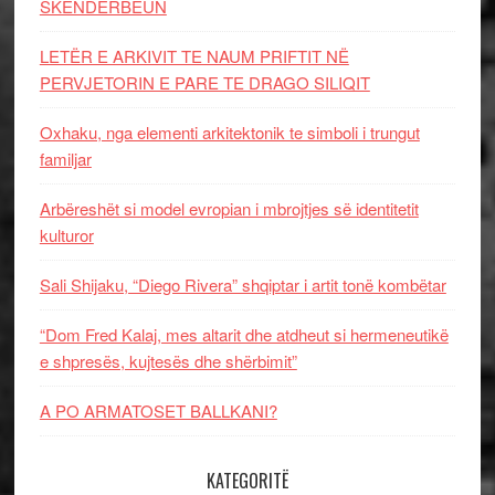
SKËNDERBEUN
LETËR E ARKIVIT TE NAUM PRIFTIT NË
PERVJETORIN E PARE TE DRAGO SILIQIT
Oxhaku, nga elementi arkitektonik te simboli i trungut
familjar
Arbëreshët si model evropian i mbrojtjes së identitetit
kulturor
Sali Shijaku, “Diego Rivera” shqiptar i artit tonë kombëtar
“Dom Fred Kalaj, mes altarit dhe atdheut si hermeneutikë
e shpresës, kujtesës dhe shërbimit”
A PO ARMATOSET BALLKANI?
KATEGORITË