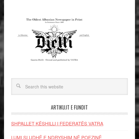
ARTIKUJT E FUNDIT
SHPALLET KËSHILLI I FEDERATËS VATRA
LUMI SI UDHË E NDRYSHIM NË POEZINË