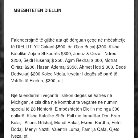
MBËSHTETËN DIELLIN
Falenderojmë të gjithë ata që dërguan çeqe në mbështetje
të DIELLIT: Ylli Cakani $500, dr. Gjon Buçaj $300, Kisha
Katolike Zoja e Shkodrës $300, Jonuz & Cezar Ndreu
$250, Sejdi Husenaj $ 250, Agim Rexhaj $ 300, Motrat
Qiriazi $200, Hasan Ademaj $350, Ahmet Hoti $ 300, Dedë
Dedvukaj $200,Kolec Ndoja, kryetar i degës së parë të
Vatrës të Florida, $300, etj.
Një falenderim i veçantë i shkon degës së Vatrës në
Michigan, e cila dha një kontribut të veçantë në numrin
special të 28 Nëntorit. E mbështetën Diellin me nga 300
dollarë, Kisha Katolike Shën Pali me famullitar Don Fran
Kola, Alfons Grishaj, Mondi Rakaj, Ekrem Bardha, Petrit
Dodaj, Mënyr Nazifi, Valentin Lumaj,Familja Qafa, Gjeto
Ivezaj etj.