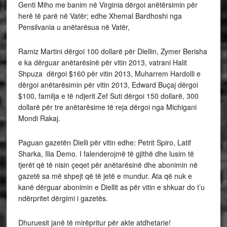
Genti Miho me banim në Virginia dërgoi anëtërsimin për
herë të parë në Vatër; edhe Xhemal Bardhoshi nga
Pensilvania u anëtarësua në Vatër,
Ramiz Martini dërgoi 100 dollarë për Diellin, Zymer Berisha
e ka dërguar anëtarësinë për vitin 2013, vatrani Halit
Shpuza dërgoi $160 për vitin 2013, Muharrem Hardolli e
dërgoi anëtarësimin për vitin 2013, Edward Buçaj dërgoi
$100, familja e të ndjerit Zef Suti dërgoi 150 dollarë, 300
dollarë për tre anëtarësime të reja dërgoi nga Michigani
Mondi Rakaj.
Paguan gazetën Dielli për vitin edhe: Petrit Spiro, Latif
Sharka, Ilia Demo. I falenderojmë të gjithë dhe lusim të
tjerët që të nisin çeqet për anëtarësinë dhe abonimin në
gazetë sa më shpejt që të jetë e mundur. Ata që nuk e
kanë dërguar abonimin e Diellit as për vitin e shkuar do t’u
ndërpritet dërgimi i gazetës.
Dhuruesit janë të mirëpritur për akte atdhetarie!