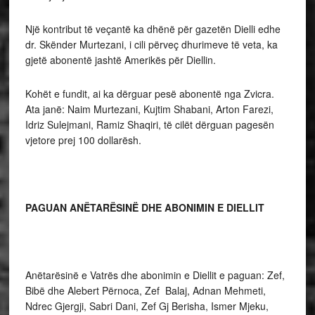
Një kontribut të veçantë ka dhënë për gazetën Dielli edhe
dr. Skënder Murtezani, i cili përveç dhurimeve të veta, ka
gjetë abonentë jashtë Amerikës për Diellin.
Kohët e fundit, ai ka dërguar pesë abonentë nga Zvicra.
Ata janë: Naim Murtezani, Kujtim Shabani, Arton Farezi,
Idriz Sulejmani, Ramiz Shaqiri, të cilët dërguan pagesën
vjetore prej 100 dollarësh.
PAGUAN ANËTARËSINË DHE ABONIMIN E DIELLIT
Anëtarësinë e Vatrës dhe abonimin e Diellit e paguan: Zef,
Bibë dhe Alebert Përnoca, Zef Balaj, Adnan Mehmeti,
Ndrec Gjergji, Sabri Dani, Zef Gj Berisha, Ismer Mjeku,