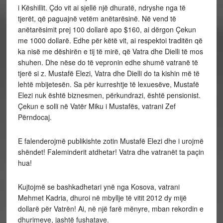
i Këshillit. Çdo vit ai sjellë një dhuratë, ndryshe nga të
tjerët, që paguajnë vetëm anëtarësinë. Në vend të
anëtarësimit prej 100 dollarë apo $160, ai dërgon Çekun
me 1000 dollarë. Edhe për këtë vit, ai respektoi traditën që
ka nisë me dëshirën e tij të mirë, që Vatra dhe Dielli të mos
shuhen. Dhe nëse do të vepronin edhe shumë vatranë të
tjerë si z. Mustafë Elezi, Vatra dhe Dielli do ta kishin më të
lehtë mbijetesën. Sa për kurreshtje të lexuesëve, Mustafë
Elezi nuk është biznesmen, përkundrazi, është pensionist.
Çekun e solli në Vatër Miku i Mustafës, vatrani Zef
Përndocaj.
E falenderojmë publikishte zotin Mustafë Elezi dhe i urojmë
shëndet! Faleminderit atdhetar! Vatra dhe vatranët ta paçin
hua!
Kujtojmë se bashkadhetari ynë nga Kosova, vatrani
Mehmet Kadria, dhuroi në mbyllje të vitit 2012 dy mijë
dollarë për Vatrën! Ai, në një farë mënyre, mban rekordin e
dhurimeve, jashtë fushatave.