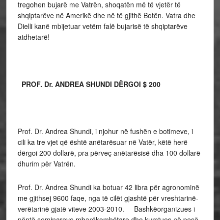
tregohen bujarë me Vatrën, shoqatën më të vjetër të
shqiptarëve në Amerikë dhe në të gjithë Botën. Vatra dhe
Dielli kanë mbijetuar vetëm falë bujarisë të shqiptarëve
atdhetarë!
PROF. Dr. ANDREA SHUNDI DËRGOI $ 200
Prof. Dr. Andrea Shundi, i njohur në fushën e botimeve, i
cili ka tre vjet që është anëtarësuar në Vatër, këtë herë
dërgoi 200 dollarë, pra përveç anëtarësisë dha 100 dollarë
dhurim për Vatrën.
Prof. Dr. Andrea Shundi ka botuar 42 libra për agronominë
me gjithsej 9600 faqe, nga të cilët gjashtë për vreshtarinë-
verëtarinë gjatë viteve 2003-2010. Bashkëorganizues i
nëntë seminareve mbarëkombëtare dhe kumtues në pesë