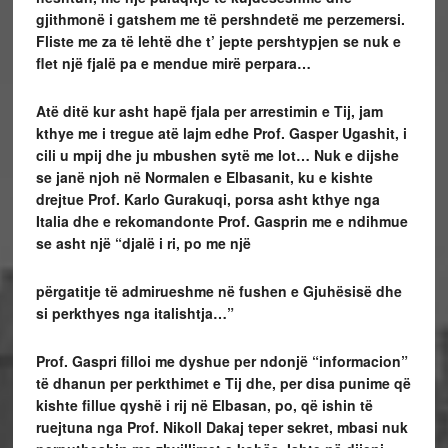
gjithmonë i gatshem me të pershndetë me perzemersi.
Fliste me za të lehtë dhe t’ jepte pershtypjen se nuk e
flet një fjalë pa e mendue mirë perpara…
Atë ditë kur asht hapë fjala per arrestimin e Tij, jam
kthye me i tregue atë lajm edhe Prof. Gasper Ugashit, i
cili u mpij dhe ju mbushen sytë me lot… Nuk e dijshe
se janë njoh në Normalen e Elbasanit, ku e kishte
drejtue Prof. Karlo Gurakuqi, porsa asht kthye nga
Italia dhe e rekomandonte Prof. Gasprin me e ndihmue
se asht një “djalë i ri, po me një
përgatitje të admirueshme në fushen e Gjuhësisë dhe
si perkthyes nga italishtja…”
Prof. Gaspri filloi me dyshue per ndonjë “informacion”
të dhanun per perkthimet e Tij dhe, per disa punime që
kishte fillue qyshë i rij në Elbasan, po, që ishin të
ruejtuna nga Prof. Nikoll Dakaj teper sekret, mbasi nuk