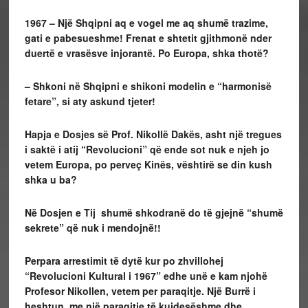
1967 –
Një Shqipni aq e vogel me aq shumë trazime,
gati e pabesueshme!
Frenat e shtetit gjithmonë nder
duertë e vrasësve injorantë. Po Europa, shka thotë?
– Shkoni në Shqipni e shikoni modelin e “harmonisë
fetare”, si aty askund tjeter!
Hapja e Dosjes së Prof. Nikollë Dakës, asht një tregues
i saktë i atij “Revolucioni” që ende sot nuk e njeh jo
vetem Europa, po perveç Kinës, vështirë se din kush
shka u ba?
Në Dosjen e Tij shumë shkodranë do të gjejnë “shumë
sekrete” që nuk i mendojnë!!
Perpara arrestimit të dytë kur po zhvillohej
“Revolucioni Kultural i 1967” edhe unë e kam njohë
Profesor Nikollen, vetem per paraqitje. Një Burrë i
heshtun, me një paraqitje të kujdesëshme dhe