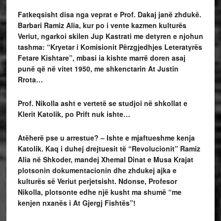
Fatkeqsisht disa nga veprat e Prof. Dakaj janë zhdukë.
Barbari Ramiz Alia, kur po i vente kazmen kulturës
Veriut, ngarkoi skilen Jup Kastrati me detyren e njohun
tashma: “Kryetar i Komisionit Përzgjedhjes Leteratyrës
Fetare Kishtare”, mbasi ia kishte marrë doren asaj
punë që në vitet 1950, me shkenctarin At Justin
Rrota…
Prof. Nikolla asht e vertetë se studjoi në shkollat e
Klerit Katolik, po Prift nuk ishte…
Atëherë pse u arrestue? – Ishte e mjaftueshme kenja
Katolik. Kaq i duhej drejtuesit të “Revolucionit” Ramiz
Alia në Shkoder, mandej Xhemal Dinat e Musa Krajat
plotsonin dokumentacionin dhe zhdukej ajka e
kulturës së Veriut perjetsisht. Ndonse, Profesor
Nikolla, plotsonte edhe një kusht ma shumë “me
kenjen nxanës i At Gjergj Fishtës”!