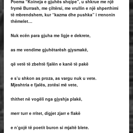
Poema “Koineja e gjuhës shqipe”, u shkrue me një
frymë Burrash, me çiltërsi, me vrullin e një shperthimi
të mbrendshem, kur “kazma dhe pushka” i rrenonin
thëmelet…
Nuk ecën para gjuha me ligje e dekrete,
as me vendime gjuhëtarësh gjysmakë,
që vetë të zbehtë fjalën e kanë të pakë
e s’u shkon as proza, as vargu nuk u vete.
Mjeshtria e fjalës, zotësi më vete,
thithet në vogëli nga gjyshja plakë,
merr turr e rritet, digjet zjarr e flakë
e n’gojë të poetit buron si mjaltë blete.