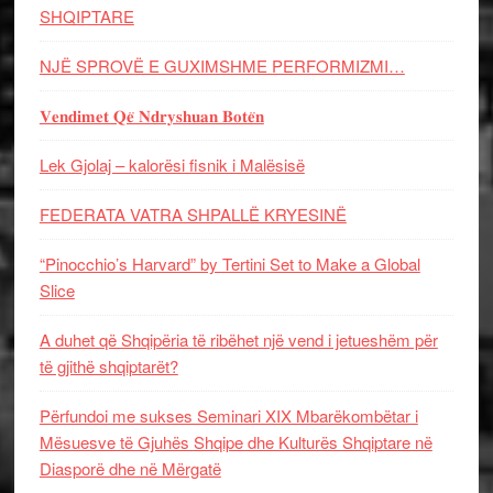
SHQIPTARE
NJË SPROVË E GUXIMSHME PERFORMIZMI…
𝐕𝐞𝐧𝐝𝐢𝐦𝐞𝐭 𝐐𝐞̈ 𝐍𝐝𝐫𝐲𝐬𝐡𝐮𝐚𝐧 𝐁𝐨𝐭𝐞̈𝐧
Lek Gjolaj – kalorësi fisnik i Malësisë
FEDERATA VATRA SHPALLË KRYESINË
“Pinocchio’s Harvard” by Tertini Set to Make a Global
Slice
A duhet që Shqipëria të ribëhet një vend i jetueshëm për
të gjithë shqiptarët?
Përfundoi me sukses Seminari XIX Mbarëkombëtar i
Mësuesve të Gjuhës Shqipe dhe Kulturës Shqiptare në
Diasporë dhe në Mërgatë