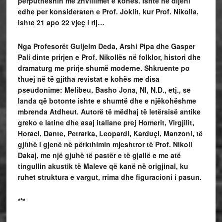
perputheshin me zhvillimet e kohës. Ishte në dijeni
edhe per konsideraten e Prof. Joklit, kur Prof. Nikolla,
ishte 21 apo 22 vjeç i rij…
Nga Profesorët Guljelm Deda, Arshi Pipa dhe Gasper
Pali dinte prirjen e Prof. Nikollës në folklor, histori dhe
dramaturg me prirje shumë moderne. Shkruente po
thuej në të gjitha revistat e kohës me disa
pseudonime: Melibeu,
Basho Jona, NI, N.D., etj., se
landa që botonte ishte e shumtë dhe e njëkohëshme
mbrenda Atdheut.
Autorë të mëdhaj të letërsisë antike
greko e latine dhe asaj italiane prej Homerit, Virgjilit,
Horaci, Dante, Petrarka, Leopardi, Karduçi, Manzoni, të
gjithë i gjenë në përkthimin mjeshtror të Prof. Nikoll
Dakaj, me një gjuhë të pastër e të gjallë e me atë
tingullin akustik të Maleve që kanë në origjinal, ku
ruhet struktura e vargut, rrima dhe figuracioni i pasun.
***