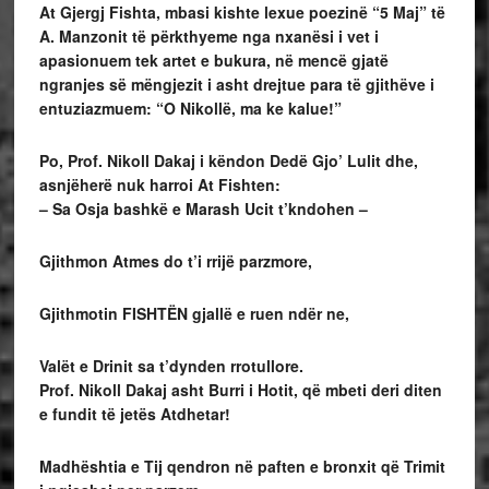
At Gjergj Fishta, mbasi kishte lexue poezinë “5 Maj” të
A. Manzonit të përkthyeme nga nxanësi i vet i
apasionuem tek artet e bukura, në mencë gjatë
ngranjes së mëngjezit i asht drejtue para të gjithëve i
entuziazmuem: “O Nikollë, ma ke kalue!”
Po, Prof. Nikoll Dakaj i këndon Dedë Gjo’ Lulit dhe,
asnjëherë nuk harroi At Fishten:
– Sa Osja bashkë e Marash Ucit t’kndohen –
Gjithmon Atmes do t’i rrijë parzmore,
Gjithmotin FISHTËN gjallë e ruen ndër ne,
Valët e Drinit sa t’dynden rrotullore.
Prof. Nikoll Dakaj asht Burri i Hotit, që mbeti deri diten
e fundit të jetës Atdhetar!
Madhështia e Tij qendron në paften e bronxit që Trimit