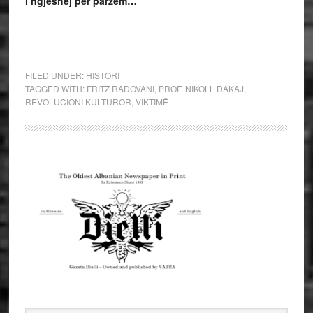
i ngjeshej per parzem…
FILED UNDER:
HISTORI
TAGGED WITH:
FRITZ RADOVANI
,
PROF. NIKOLL DAKAJ
,
REVOLUCIONI KULTUROR
,
VIKTIMË