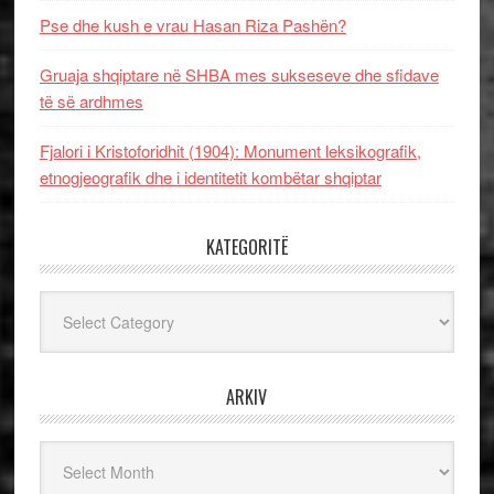
Pse dhe kush e vrau Hasan Riza Pashën?
Gruaja shqiptare në SHBA mes sukseseve dhe sfidave
të së ardhmes
Fjalori i Kristoforidhit (1904): Monument leksikografik,
etnogjeografik dhe i identitetit kombëtar shqiptar
KATEGORITË
Kategoritë
ARKIV
Arkiv