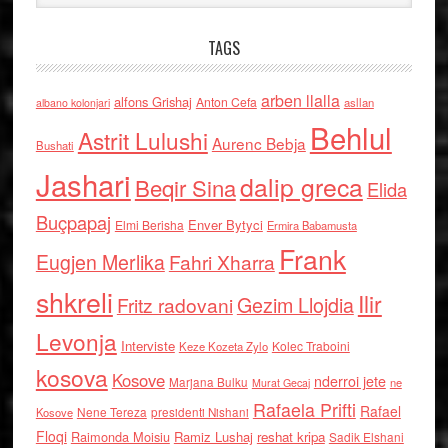
TAGS
arben llalla
alfons Grishaj
Anton Cefa
asllan
albano kolonjari
Behlul
Astrit Lulushi
Aurenc Bebja
Bushati
Jashari
dalip greca
Beqir Sina
Elida
Buçpapaj
Enver Bytyci
Elmi Berisha
Ermira Babamusta
Frank
Eugjen Merlika
Fahri Xharra
shkreli
Ilir
Gezim Llojdia
Fritz radovani
Levonja
Interviste
Kolec Traboini
Keze Kozeta Zylo
kosova
Kosove
nderroi jete
Marjana Bulku
ne
Murat Gecaj
Rafaela Prifti
Rafael
Nene Tereza
Kosove
presidenti Nishani
Floqi
Raimonda Moisiu
Ramiz Lushaj
reshat kripa
Sadik Elshani