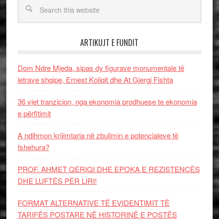
ARTIKUJT E FUNDIT
Dom Ndre Mjeda, sipas dy figurave monumentale të
letrave shqipe, Ernest Koliqit dhe At Gjergj Fishta
36 vjet tranzicion, nga ekonomia prodhuese te ekonomia
e përfitimit
A ndihmon krijimtaria në zbulimin e potencialeve të
fshehura?
PROF. AHMET QERIQI DHE EPOKA E REZISTENCЁS
DHE LUFTЁS PЁR LIRI!
FORMAT ALTERNATIVE TË EVIDENTIMIT TË
TARIFËS POSTARE NË HISTORINË E POSTËS