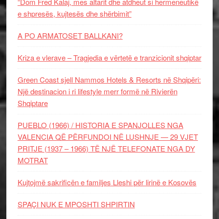
“Dom Fred Kalaj, mes altarit dhe atdheut si hermeneutikë
e shpresës, kujtesës dhe shërbimit”
A PO ARMATOSET BALLKANI?
Kriza e vlerave – Tragjedia e vërtetë e tranzicionit shqiptar
Green Coast sjell Nammos Hotels & Resorts në Shqipëri:
Një destinacion i ri lifestyle merr formë në Rivierën
Shqiptare
PUEBLO (1966) / HISTORIA E SPANJOLLES NGA
VALENCIA QË PËRFUNDOI NË LUSHNJE — 29 VJET
PRITJE (1937 – 1966) TË NJË TELEFONATE NGA DY
MOTRAT
Kujtojmë sakrificën e familjes Lleshi për lirinë e Kosovës
SPAÇI NUK E MPOSHTI SHPIRTIN