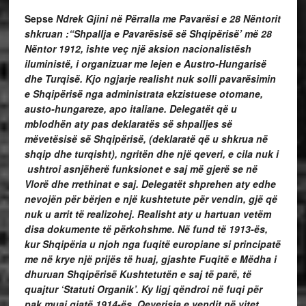
Sepse
Ndrek Gjini në Përralla me Pavarësi e 28 Nëntorit
shkruan :
“Shpallja e Pavarësisë së Shqipërisë’ më 28
Nëntor 1912, ishte veç një aksion nacionalistësh
iluministë, i organizuar me lejen e Austro-Hungarisë
dhe Turqisë. Kjo ngjarje realisht nuk solli pavarësimin
e Shqipërisë nga administrata ekzistuese otomane,
austo-hungareze, apo italiane. Delegatët që u
mblodhën aty pas deklaratës së shpalljes së
mëvetësisë së Shqipërisë, (deklaratë që u shkrua në
shqip dhe turqisht), ngritën dhe një qeveri, e cila nuk i
ushtroi asnjëherë funksionet e saj më gjerë se në
Vlorë dhe rrethinat e saj. Delegatët shprehen aty edhe
nevojën për bërjen e një kushtetute për vendin, gjë që
nuk u arrit të realizohej. Realisht aty u hartuan vetëm
disa dokumente të përkohshme. Në fund të 1913-ës,
kur Shqipëria u njoh nga fuqitë europiane si principatë
me në krye një prijës të huaj, gjashte Fuqitë e Mëdha i
dhuruan Shqipërisë Kushtetutën e saj të parë, të
quajtur ‘Statuti Organik’. Ky ligj qëndroi në fuqi për
pak muaj gjatë 1914-ës. Qeverisja e vendit në vitet