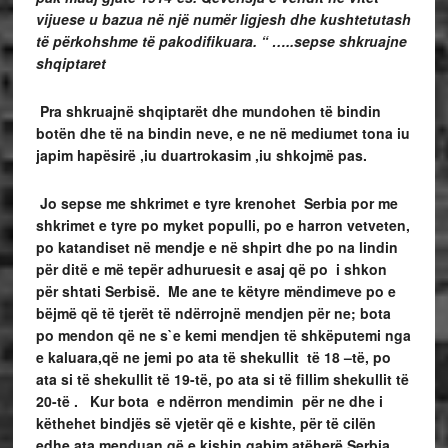
vijuese u bazua në një numër ligjesh dhe kushtetutash
të përkohshme të pakodifikuara. “ …..sepse shkruajne
shqiptaret
Pra shkruajnë shqiptarët dhe mundohen të bindin
botën dhe të na bindin neve, e ne në mediumet tona iu
japim hapësirë ,iu duartrokasim ,iu shkojmë pas.
Jo sepse me shkrimet e tyre krenohet Serbia por me
shkrimet e tyre po myket populli, po e harron vetveten,
po katandiset në mendje e në shpirt dhe po na lindin
për ditë e më tepër adhuruesit e asaj që po i shkon
për shtati Serbisë. Me ane te këtyre mëndimeve po e
bëjmë që të tjerët të ndërrojnë mendjen për ne; bota
po mendon që ne s`e kemi mendjen të shkëputemi nga
e kaluara,që ne jemi po ata të shekullit të 18 –të, po
ata si të shekullit të 19-të, po ata si të fillim shekullit të
20-të . Kur bota e ndërron mendimin për ne dhe i
këthehet bindjës së vjetër që e kishte, për të cilën
edhe ata menduan që e kishin gabim atëherë Serbia