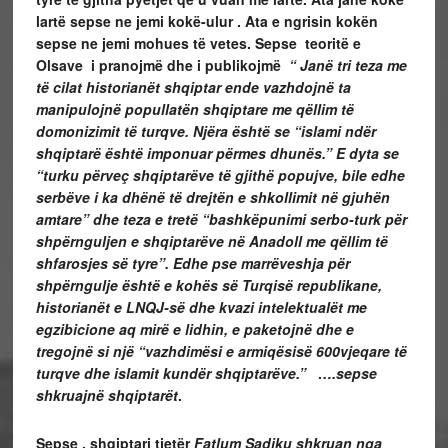
lartë sepse ne jemi kokë-ulur . Ata e ngrisin kokën
sepse ne jemi mohues të vetes.
Sepse teoritë e
Olsave i pranojmë dhe i publikojmë
“ Janë tri teza me
të cilat historianët shqiptar ende vazhdojnë ta
manipulojnë popullatën shqiptare me qëllim të
domonizimit të turqve. Njëra është se “islami ndër
shqiptarë është imponuar përmes dhunës.” E dyta se
“turku përveç shqiptarëve të gjithë popujve, bile edhe
serbëve i ka dhënë të drejtën e shkollimit në gjuhën
amtare” dhe teza e tretë “bashkëpunimi serbo-turk për
shpërnguljen e shqiptarëve në Anadoll me qëllim të
shfarosjes së tyre”. Edhe pse marrëveshja për
shpërngulje është e kohës së Turqisë republikane,
historianët e LNQJ-së dhe kvazi intelektualët me
egzibicione aq mirë e lidhin, e paketojnë dhe e
tregojnë si një “vazhdimësi e armiqësisë 600vjeqare të
turqve dhe islamit kundër shqiptarëve.” ….sepse
shkruajnë shqiptarët
.
Sepse , shqiptari tjetër
Fatlum Sadiku shkruan nga