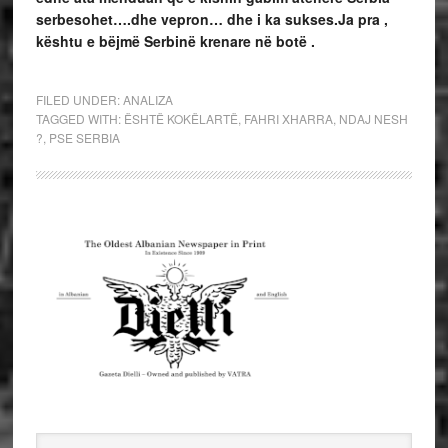
serbesohet….dhe vepron… dhe i ka sukses.
Ja pra ,
kështu e bëjmë Serbinë krenare në botë .
FILED UNDER:
ANALIZA
TAGGED WITH:
ËSHTË KOKËLARTË
,
FAHRI XHARRA
,
NDAJ NESH
?
,
PSE SERBIA