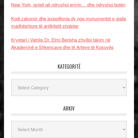
New York, qyteti që ndryshoi emrin… dhe ndryshoi botën
Kodi zakonor dhe isopolifonia dy nga monumentet e gjalla
madhështore të antikitetit shqiptar
Kryetari i Vatrës Dr. Elmi Berisha zhvilloi takim në
Akademinë e Shkencave dhe të Arteve të Kosovës
KATEGORITË
Kategoritë
ARKIV
Arkiv