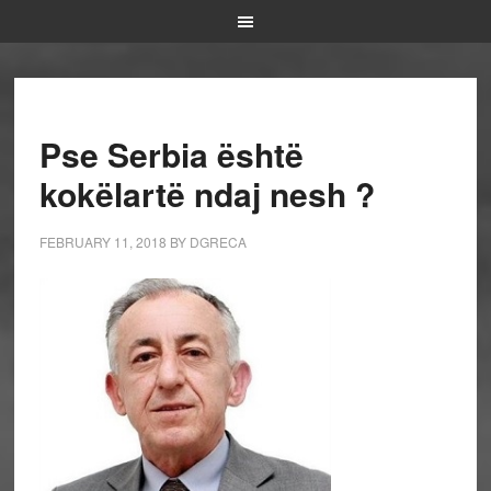
Pse Serbia është
kokëlartë ndaj nesh ?
FEBRUARY 11, 2018
BY
DGRECA