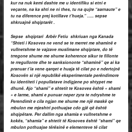
kur na nuk kemi dashte me u identifiku si etni e
veçante, na ka shti ne ni thes, tu na qujte “aarnaute” e
tu na diference prej kotillave t’hueja.” ….. sepse
shkruajnë shqiptarët .
Sepse shqiptari
Arbër Fetiu shkriuan nga Kanada
“Shteti i Kosoves ne vend se te merret me shaminë e
vullnetshme te vajzave muslimane shqiptare, do të
trregone shume me shume koherence sikur te fillonte
te rregullonte dhe te sanksiononte “shaminë” qe ai ka
pranuar t’ia vene qarqet e huaja të cilat po e ndertojnë
Kosovën si një republikë eksperimentale perëndimore
ku identiteti i popullatave indigjene po shtypet me
dhunë. Ajo “shami” e shtetit te Kosoves është « shami
» e larme, shami e punuar neper zyra te ndryshme te
Perendimit e cila ngjan me shume me një maskë qe
mbulon me mjeshtri pothuajse cdo gjë që është
shqipëtare. Per dallim nga shamia e vullnetshme e
kokës, “shamia” e shtetit të Kosoves është “shami” qe
mbulon pothuajse tërësinë e elementeve të cilat