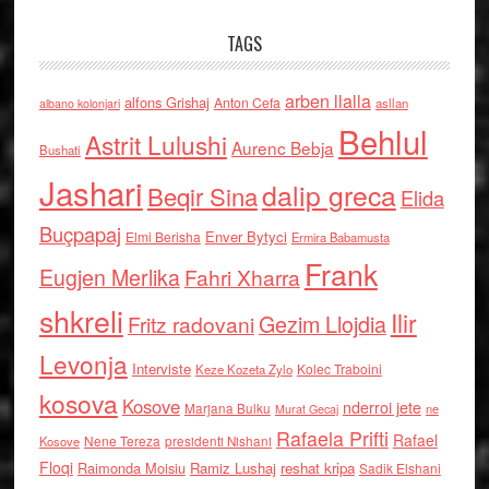
TAGS
arben llalla
alfons Grishaj
Anton Cefa
asllan
albano kolonjari
Behlul
Astrit Lulushi
Aurenc Bebja
Bushati
Jashari
dalip greca
Beqir Sina
Elida
Buçpapaj
Enver Bytyci
Elmi Berisha
Ermira Babamusta
Frank
Eugjen Merlika
Fahri Xharra
shkreli
Ilir
Gezim Llojdia
Fritz radovani
Levonja
Interviste
Kolec Traboini
Keze Kozeta Zylo
kosova
Kosove
nderroi jete
Marjana Bulku
ne
Murat Gecaj
Rafaela Prifti
Rafael
Nene Tereza
Kosove
presidenti Nishani
Floqi
Raimonda Moisiu
Ramiz Lushaj
reshat kripa
Sadik Elshani