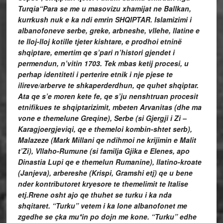
Turqia
“Para se me u masovizu xhamijat ne Ballkan,
kurrkush nuk e ka ndi emrin SHQIPTAR. Islamizimi i
albanofoneve serbe, greke, arbneshe, vllehe, llatine e
te lloj-lloj kotille tjeter kishtare, e prodhoi etninë
shqiptare, emertim qe s’pari n’histori gjendet i
permendun, n’vitin 1703. Tek mbas ketij procesi, u
perhap identiteti i perterire etnik i nje pjese te
ilireve/arberve te shkaperderdhun, qe quhet shqiptar.
Ata qe s’e moren kete fe, qe s’ju nenshtruan procesit
etnifikues te shqiptarizimit, mbeten Arvanitas (dhe ma
vone e themelune Greqine), Serbe (si Gjergji i Zi –
Karagjoergjeviqi, qe e themeloi kombin-shtet serb),
Malazeze (Mark Millani qe ndihmoi ne krijimin e Malit
t’Zi), Vllaho-Rumune (si familja Gjika e Elenes, apo
Dinastia Lupi qe e themelun Rumanine), llatino-kroate
(Janjeva), arbereshe (Krispi, Gramshi etj) qe u bene
nder kontributoret kryesore te themelimit te Italise
etj.
Rrene osht ajo qe thuhet se turku i ka nda
shqitaret. “Turku” vetem i ka lone albanofonet me
zgedhe se çka mu*in po dojn me kone. “Turku” edhe