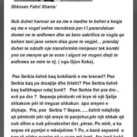
Shkruan Fahri Xharra/
Nuk duhet harruar se sa me e madhe te behet e keqja
aq me e vogel eshte mundesia per t’i parandaluar
demet ne te ardhmen dhe se keto sakrifica te vogla qe
behen tani jane vetem disa gure te vegjel… prandaj
duhet te ndodh nje transformim rrenjesor tek kombi
yne ne menyre qe te ecen i sigurt ne rrugen drejt te
ardhmes se mire te tij.
( nga Gjon Keka).
Pse Serbia është kaq kokëlartë e me krenari? Pse
Serbia kaq pa druajtje dhe lirisht? Pse Serbia është
kaq ballëhapur ndaj botë? Pse Serbia flet pra dro ,
ecë pa dro ? Sepseja përdorët në krye të një fjalije
shkakore për të treguar shkakun apo arsyen e
diçkaje. Pra, pse Serbia ? Sepse……është ndajfolje
që përdorët për një arsye të panjohur,për një shkak që
nuk dihet a nuk përcaktohet dot ,përse. Po mirë, a ka
sepse në pyetjet e mësipërme ? Po, e kanë sepsenë e
tyre të gjitha pyetjet që u vuan më lartë.
Ata janë kokë