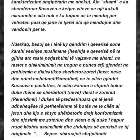
karakterizojnë shqipëtarin me shekuj. Ajo “shami” e ka
shendërruar Kosovën e ketyre viteve ne një kukull
marionetë e cila nuk e ka fuqine as te mendoj per
vetveten pasi që jane të tjerët ata që mendojne dhe
vendosin per te.
Nderkaq, besoj se i tërë ky qëndrim i qeverisë sone
karshi veshjes muslimane (heshtja e qeverisë në te
gjitha ato raste perjashtimi të vajzave me shami, ne
rastet e diskriminimit ne tregun e punes etj) gjendet ne
problemin e dialektikes sherbetor-zoteri (lexo: neve
dhe nderkombetaret/Perendimi) ne te cilen gjindet
Kossova e pasluftes, te cilën Fanoni e shpreh bukur
duke thënë se sherbetorit (neve) vlerat e zotëriut
(Perendimit) i duken të predestinuara që të jenë
udheheqëse të perherëshme të botës ne te cilën ai
jeton dhe kjo e shtyn shërbetorin drejt konformizmit
dhe njesimit me zotëriun dhe vlerat e tij duke i hapur
rrugë kështu assimilimit dhe zhdukjes së qensisë se tij
origjinale. “…. Sepse shkruajnë shqipëtarët.