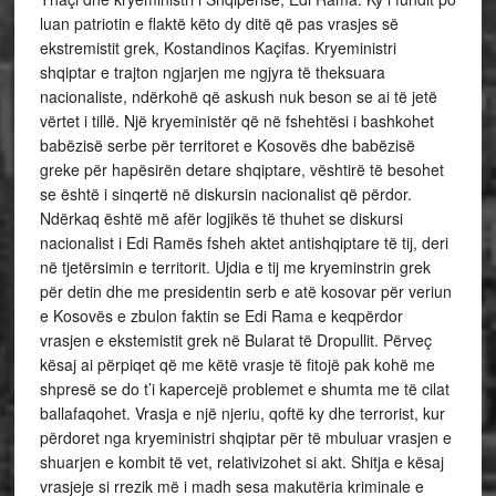
luan patriotin e flaktë këto dy ditë që pas vrasjes së
ekstremistit grek, Kostandinos Kaçifas. Kryeministri
shqiptar e trajton ngjarjen me ngjyra të theksuara
nacionaliste, ndërkohë që askush nuk beson se ai të jetë
vërtet i tillë. Një kryeministër që në fshehtësi i bashkohet
babëzisë serbe për territoret e Kosovës dhe babëzisë
greke për hapësirën detare shqiptare, vështirë të besohet
se është i sinqertë në diskursin nacionalist që përdor.
Ndërkaq është më afër logjikës të thuhet se diskursi
nacionalist i Edi Ramës fsheh aktet antishqiptare të tij, deri
në tjetërsimin e territorit. Ujdia e tij me kryeminstrin grek
për detin dhe me presidentin serb e atë kosovar për veriun
e Kosovës e zbulon faktin se Edi Rama e keqpërdor
vrasjen e ekstemistit grek në Bularat të Dropullit. Përveç
kësaj ai përpiqet që me këtë vrasje të fitojë pak kohë me
shpresë se do t’i kapercejë problemet e shumta me të cilat
ballafaqohet. Vrasja e një njeriu, qoftë ky dhe terrorist, kur
përdoret nga kryeministri shqiptar për të mbuluar vrasjen e
shuarjen e kombit të vet, relativizohet si akt. Shitja e kësaj
vrasjeje si rrezik më i madh sesa makutëria kriminale e