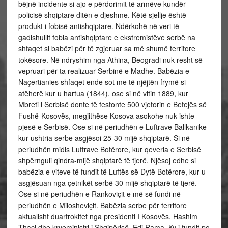
bëjnë incidente si ajo e përdorimit të armëve kundër
policisë shqiptare ditën e djeshme. Këtë sjellje është
produkt i fobisë antishqiptare. Ndërkohë në veri të
gadishullit fobia antishqiptare e ekstremistëve serbë na
shfaqet si babëzi për të zgjeruar sa më shumë territore
tokësore. Në ndryshim nga Athina, Beogradi nuk resht së
vepruari për ta realizuar Serbinë e Madhe. Babëzia e
Naçertianies shfaqet ende sot me të njëjtën frymë si
atëherë kur u hartua (1844), ose si në vitin 1889, kur
Mbreti i Serbisë donte të festonte 500 vjetorin e Betejës së
Fushë-Kosovës, megjithëse Kosova asokohe nuk ishte
pjesë e Serbisë. Ose si në periudhën e Luftrave Ballkanike
kur ushtria serbe asgjësoi 25-30 mijë shqiptarë. Si në
periudhën midis Luftrave Botërore, kur qeveria e Serbisë
shpërnguli qindra-mijë shqiptarë të tjerë. Njësoj edhe si
babëzia e viteve të fundit të Luftës së Dytë Botërore, kur u
asgjësuan nga çetnikët serbë 30 mijë shqiptarë të tjerë.
Ose si në periudhën e Rankoviçit e më së fundi në
periudhën e Milosheviçit. Babëzia serbe për territore
aktualisht duartrokitet nga presidenti I Kosovës, Hashim
Thaçi dhe kryeministri i Shqipërisë, Edi Rama. Ky i fundit po