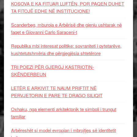
KOSOVA E KA FITUAR LUFTËN, POR PAQEN DUHET
TA FITOJË EDHE NË INSTITUCIONE!
Scanderbeg, mburoja e Arbërisë dhe gjeniu ushtarak në
faqet e Giovanni Carlo Saraceni-t
Republika mbi interesat politike: sovraniteti i qytetarëve,
kushtetutshmëria dhe përgjegjësia shtetërore
TRI POEZI PËR GJERGJ KASTRIOTIN-
SKËNDERBEUN
LETËR E ARKIVIT TE NAUM PRIFTIT NË
PERVJETORIN E PARE TE DRAGO SILIQIT
Oxhaku, nga elementi arkitektonik te simboli i trungut
familjar
Arbëreshët si model evropian i mbrojtjes së identitetit