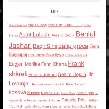
TAGS
arben llalla
alfons Grishaj
Anton Cefa
asllan
albano kolonjari
Behlul
Astrit Lulushi
Aurenc Bebja
Bushati
Jashari
dalip greca
Beqir Sina
Elida
Buçpapaj
Enver Bytyci
Elmi Berisha
Ermira Babamusta
Frank
Eugjen Merlika
Fahri Xharra
shkreli
Ilir
Gezim Llojdia
Fritz radovani
Levonja
Interviste
Kolec Traboini
Keze Kozeta Zylo
kosova
Kosove
nderroi jete
Marjana Bulku
ne
Murat Gecaj
Rafaela Prifti
Rafael
Nene Tereza
Kosove
presidenti Nishani
Floqi
Raimonda Moisiu
Ramiz Lushaj
reshat kripa
Sadik Elshani