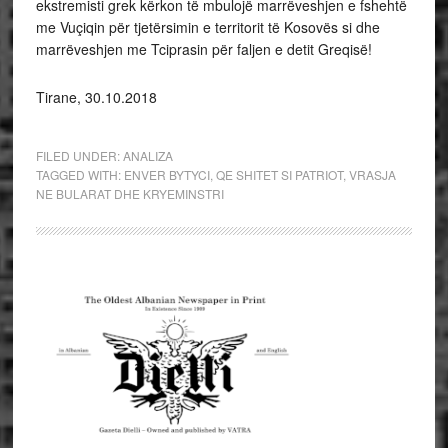
ekstremisti grek kërkon të mbulojë marrëveshjen e fshehtë
me Vuçiqin për tjetërsimin e territorit të Kosovës si dhe
marrëveshjen me Tciprasin për faljen e detit Greqisë!
Tirane, 30.10.2018
FILED UNDER:
ANALIZA
TAGGED WITH:
ENVER BYTYCI
,
QE SHITET SI PATRIOT
,
VRASJA
NE BULARAT DHE KRYEMINSTRI