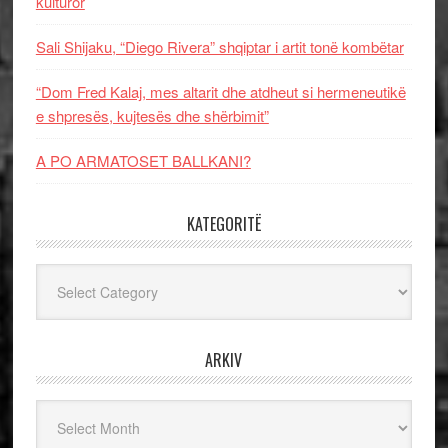
kulturor
Sali Shijaku, “Diego Rivera” shqiptar i artit tonë kombëtar
“Dom Fred Kalaj, mes altarit dhe atdheut si hermeneutikë
e shpresës, kujtesës dhe shërbimit”
A PO ARMATOSET BALLKANI?
KATEGORITË
Kategoritë
ARKIV
Arkiv