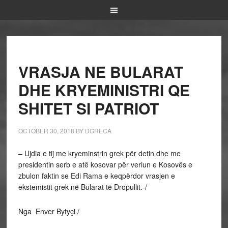
VRASJA NE BULARAT
DHE KRYEMINISTRI QE
SHITET SI PATRIOT
OCTOBER 30, 2018
BY
DGRECA
– Ujdia e tij me kryeminstrin grek për detin dhe me
presidentin serb e atë kosovar për veriun e Kosovës e
zbulon faktin se Edi Rama e keqpërdor vrasjen e
ekstemistit grek në Bularat të Dropullit.-/
Nga Enver Bytyçi /