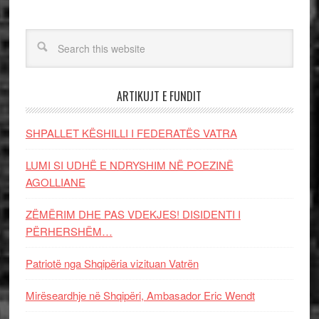
ARTIKUJT E FUNDIT
SHPALLET KËSHILLI I FEDERATËS VATRA
LUMI SI UDHË E NDRYSHIM NË POEZINË
AGOLLIANE
ZËMËRIM DHE PAS VDEKJES! DISIDENTI I
PËRHERSHËM…
Patriotë nga Shqipëria vizituan Vatrën
Mirëseardhje në Shqipëri, Ambasador Eric Wendt