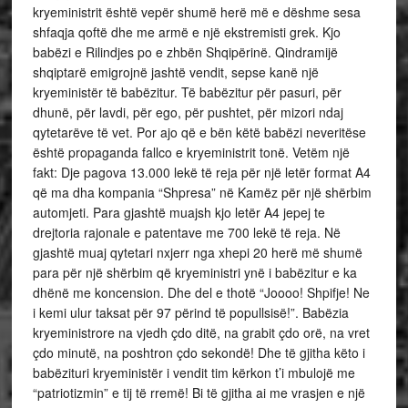
kryeministrit është vepër shumë herë më e dëshme sesa
shfaqja qoftë dhe me armë e një ekstremisti grek. Kjo
babëzi e Rilindjes po e zhbën Shqipërinë. Qindramijë
shqiptarë emigrojnë jashtë vendit, sepse kanë një
kryeministër të babëzitur. Të babëzitur për pasuri, për
dhunë, për lavdi, për ego, për pushtet, për mizori ndaj
qytetarëve të vet. Por ajo që e bën këtë babëzi neveritëse
është propaganda fallco e kryeministrit tonë. Vetëm një
fakt: Dje pagova 13.000 lekë të reja për një letër format A4
që ma dha kompania “Shpresa” në Kamëz për një shërbim
automjeti. Para gjashtë muajsh kjo letër A4 jepej te
drejtoria rajonale e patentave me 700 lekë të reja. Në
gjashtë muaj qytetari nxjerr nga xhepi 20 herë më shumë
para për një shërbim që kryeministri ynë i babëzitur e ka
dhënë me koncension. Dhe del e thotë “Joooo! Shpifje! Ne
i kemi ulur taksat për 97 përind të popullsisë!”. Babëzia
kryeministrore na vjedh çdo ditë, na grabit çdo orë, na vret
çdo minutë, na poshtron çdo sekondë! Dhe të gjitha këto i
babëzituri kryeministër i vendit tim kërkon t’i mbulojë me
“patriotizmin” e tij të rremë! Bi të gjitha ai me vrasjen e një