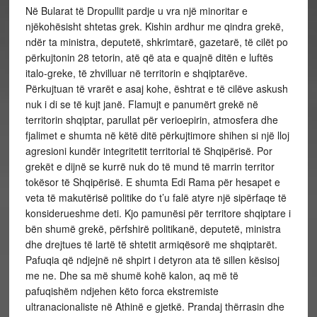
Në Bularat të Dropullit pardje u vra një minoritar e
njëkohësisht shtetas grek. Kishin ardhur me qindra grekë,
ndër ta ministra, deputetë, shkrimtarë, gazetarë, të cilët po
përkujtonin 28 tetorin, atë që ata e quajnë ditën e luftës
italo-greke, të zhvilluar në territorin e shqiptarëve.
Përkujtuan të vrarët e asaj kohe, ështrat e të cilëve askush
nuk i di se të kujt janë. Flamujt e panumërt grekë në
territorin shqiptar, parullat për verioepirin, atmosfera dhe
fjalimet e shumta në këtë ditë përkujtimore shihen si një lloj
agresioni kundër integritetit territorial të Shqipërisë. Por
grekët e dijnë se kurrë nuk do të mund të marrin territor
tokësor të Shqipërisë. E shumta Edi Rama për hesapet e
veta të makutërisë politike do t’u falë atyre një sipërfaqe të
konsiderueshme deti. Kjo pamunësi për territore shqiptare i
bën shumë grekë, përfshirë politikanë, deputetë, ministra
dhe drejtues të lartë të shtetit armiqësorë me shqiptarët.
Pafuqia që ndjejnë në shpirt i detyron ata të sillen kësisoj
me ne. Dhe sa më shumë kohë kalon, aq më të
pafuqishëm ndjehen këto forca ekstremiste
ultranacionaliste në Athinë e gjetkë. Prandaj thërrasin dhe