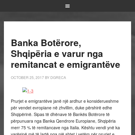
Banka Botërore,
Shqipëria e varur nga
remitancat e emigrantëve
OCTOBER 25, 2017
BY
DGRECA
Prurjet e emigrantëve janë një ardhur e konsiderueshme
për vendet evropiane në zhvillim, duke përshirë edhe
Shqipërinë. Sipas të dhënave të Bankës Botërore të
përpunuara nga Banka Qendrore Europiane, Shqipëria
merr 75 % të remitancave nga Italia. Kështu vendi ynë ka
varësinë më të lartë nga një shtet i vetëm për prurjet e