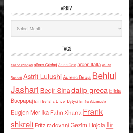
ARKIV
Arkiv
TAGS
arben llalla
alfons Grishaj
Anton Cefa
asllan
albano kolonjari
Behlul
Astrit Lulushi
Aurenc Bebja
Bushati
Jashari
dalip greca
Beqir Sina
Elida
Buçpapaj
Enver Bytyci
Elmi Berisha
Ermira Babamusta
Frank
Eugjen Merlika
Fahri Xharra
shkreli
Ilir
Gezim Llojdia
Fritz radovani