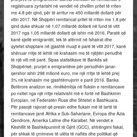
regjistruara zyrtarisht në vendet në zhvillim pritet të rriten
me 4.8 për qind, për të arritur ne 450 miliardë dollarë për
vitin 2017. Në Shqipëri remitancat pritet të rriten me 1.8 për
qind duke shkuar në 1,07 miliardë dollarë në fund të vitit
2017 nga 1,05 miliardë dollarë që ishin më 2016. Paratë që
kanë sjellë emigrantët, tek të afërmit në fshatrat dhe
qytetet shqiptare në gjashtë muajt e parë të vitit 2017, kanë
shënuar rritje të lehtë në krahasim me të njëjtën periudhë
të një viti më parë. Sipas statistikave të Bankës së
Shqipërisë, prurjet e emigrantëve për periudhën janar-
qershor ishin 298 milionë euro, me një rritje të lehtë prej
3% në krahasim me gjashtëmujorin e parë 2016. Banka
Botërore analizon se, rimëkëmbja në fluksin e remitancave
po nxitet nga një rritje relativisht më e fortë në Bashkimin
Evropian, në Federatën Ruse dhe Shtetet e Bashkuara.
Për pasojë rajonet që presin edhe fluksin më të lartë të
remitancave janë Afrika e Sub-Sahariane, Evropa dhe Azia
Qendrore, Amerika Latine dhe Karaibet. Në vendet e
Këshillit të Bashkëpunimit të Gjirit (GCC), shtrëngimi fiskal,
për shkak të çmimeve të ulëta të naftës dhe politikat që