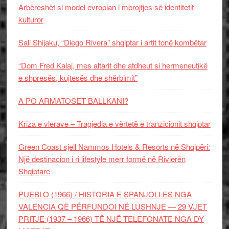
Arbëreshët si model evropian i mbrojtjes së identitetit
kulturor
Sali Shijaku, “Diego Rivera” shqiptar i artit tonë kombëtar
“Dom Fred Kalaj, mes altarit dhe atdheut si hermeneutikë
e shpresës, kujtesës dhe shërbimit”
A PO ARMATOSET BALLKANI?
Kriza e vlerave – Tragjedia e vërtetë e tranzicionit shqiptar
Green Coast sjell Nammos Hotels & Resorts në Shqipëri:
Një destinacion i ri lifestyle merr formë në Rivierën
Shqiptare
PUEBLO (1966) / HISTORIA E SPANJOLLES NGA
VALENCIA QË PËRFUNDOI NË LUSHNJE — 29 VJET
PRITJE (1937 – 1966) TË NJË TELEFONATE NGA DY