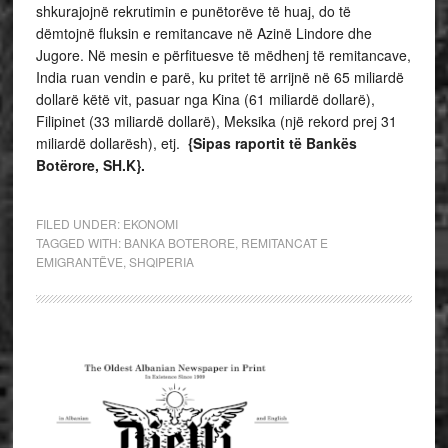
shkurajojnë rekrutimin e punëtorëve të huaj, do të
dëmtojnë fluksin e remitancave në Azinë Lindore dhe
Jugore. Në mesin e përfituesve të mëdhenj të remitancave,
India ruan vendin e parë, ku pritet të arrijnë në 65 miliardë
dollarë këtë vit, pasuar nga Kina (61 miliardë dollarë),
Filipinet (33 miliardë dollarë), Meksika (një rekord prej 31
miliardë dollarësh), etj.
{Sipas raportit të Bankës
Botërore, SH.K}.
FILED UNDER:
EKONOMI
TAGGED WITH:
BANKA BOTERORE
,
REMITANCAT E
EMIGRANTËVE
,
SHQIPERIA