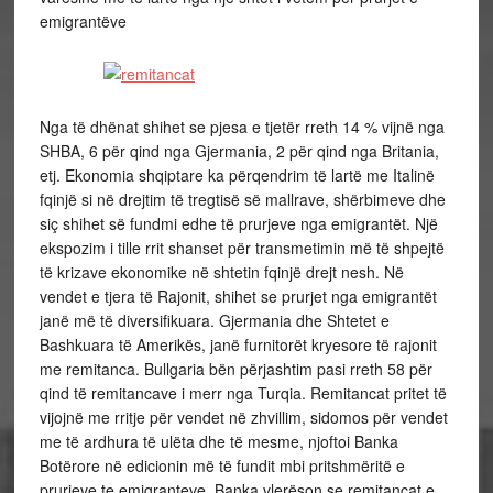
emigrantëve
Nga të dhënat shihet se pjesa e tjetër rreth 14 % vijnë nga
SHBA, 6 për qind nga Gjermania, 2 për qind nga Britania,
etj. Ekonomia shqiptare ka përqendrim të lartë me Italinë
fqinjë si në drejtim të tregtisë së mallrave, shërbimeve dhe
siç shihet së fundmi edhe të prurjeve nga emigrantët. Një
ekspozim i tille rrit shanset për transmetimin më të shpejtë
të krizave ekonomike në shtetin fqinjë drejt nesh. Në
vendet e tjera të Rajonit, shihet se prurjet nga emigrantët
janë më të diversifikuara. Gjermania dhe Shtetet e
Bashkuara të Amerikës, janë furnitorët kryesore të rajonit
me remitanca. Bullgaria bën përjashtim pasi rreth 58 për
qind të remitancave i merr nga Turqia. Remitancat pritet të
vijojnë me rritje për vendet në zhvillim, sidomos për vendet
me të ardhura të ulëta dhe të mesme, njoftoi Banka
Botërore në edicionin më të fundit mbi pritshmëritë e
prurjeve te emigranteve. Banka vlerëson se remitancat e