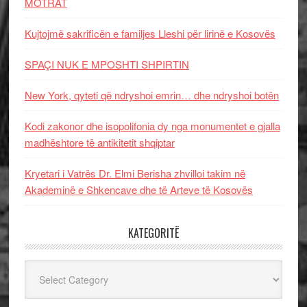
MOTRAT
Kujtojmë sakrificën e familjes Lleshi për lirinë e Kosovës
SPAÇI NUK E MPOSHTI SHPIRTIN
New York, qyteti që ndryshoi emrin… dhe ndryshoi botën
Kodi zakonor dhe isopolifonia dy nga monumentet e gjalla
madhështore të antikitetit shqiptar
Kryetari i Vatrës Dr. Elmi Berisha zhvilloi takim në
Akademinë e Shkencave dhe të Arteve të Kosovës
KATEGORITË
Kategoritë