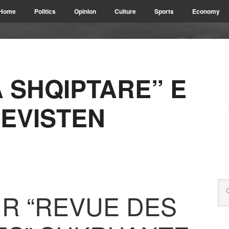
Home
Politics
Opinion
Culture
Sports
Economy
A SHQIPTARE” E
REVISTEN
KUR “REVUE DES