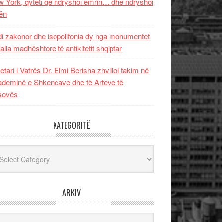
 York, qyteti që ndryshoi emrin… dhe ndryshoi
ën
i zakonor dhe isopolifonia dy nga monumentet
jalla madhështore të antikitetit shqiptar
etari i Vatrës Dr. Elmi Berisha zhvilloi takim në
deminë e Shkencave dhe të Arteve të
sovës
KATEGORITË
egoritë
ARKIV
iv