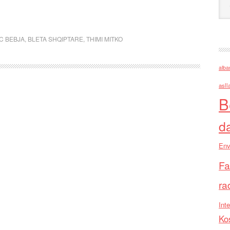
C BEBJA
,
BLETA SHQIPTARE
,
THIMI MITKO
alba
asll
B
d
Env
Fa
ra
Inte
Ko