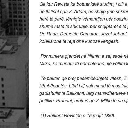
Që kur Revista ka botuar këtë studim, i cili 
në italisht nga Z. Artom, në shqip (me shkron
herë të parë, tërhiqte vëmendjen për poezinë
shumë raste të shkruajë, për shqiptarët e të
De Rada, Demetrio Camarda, Jozef Jubani, k
koleksione të reja dhe kurioze këngësh.
Por miniera gjendet në fillimin e saj saqë në
Mitko, ka mundur të përmbledhë një vëllim t
Të paktën që prej pesëmbëdhjetë vitesh, Z.
këmbëngulës.
Libri i tij nuk mund të mos in
gadishullit të Ballkanit, larg marrëdhëniev
politike.
Prandaj, urojmë që Z. Mitko të na sje
(1) Shikoni Revistën e 15 majit 1866.