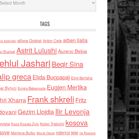
TAGS
arben llalla
alfons Grishaj
Anton Cefa
no kolonjari
Astrit Lulushi
Aurenc Bebja
an Bushati
ehlul Jashari
Beqir Sina
alip greca
Elida Buçpapaj
Elmi Berisha
Eugjen Merlika
er Bytyci
Ermira Babamusta
Frank shkreli
hri Xharra
Fritz
Ilir Levonja
Gezim Llojdia
dovani
kosova
rviste
Kolec Traboini
Keze Kozeta Zylo
sove
nderroi jete
Marjana Bulku
ne Kosove
Murat Gecaj