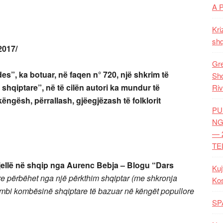
A 
Kri
shq
2017/
Gre
”, ka botuar, në faqen n° 720, një shkrim të
Shq
shqiptare”, në të cilën autori ka mundur të
Riv
ngësh, përrallash, gjëegjëzash të folklorit
PU
NG
— 
TE
 sjellë në shqip nga Aurenc Bebja – Blogu “
Dars
Kuj
re përbëhet nga një përkthim shqiptar (me shkronja
Ko
as mbi kombësinë shqiptare të bazuar në këngët popullore
SP