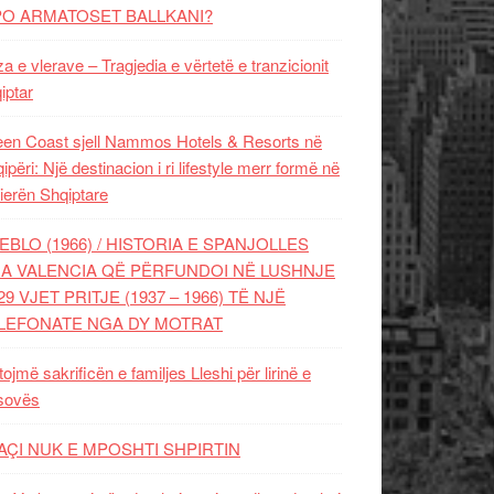
PO ARMATOSET BALLKANI?
za e vlerave – Tragjedia e vërtetë e tranzicionit
iptar
en Coast sjell Nammos Hotels & Resorts në
ipëri: Një destinacion i ri lifestyle merr formë në
ierën Shqiptare
EBLO (1966) / HISTORIA E SPANJOLLES
A VALENCIA QË PËRFUNDOI NË LUSHNJE
29 VJET PRITJE (1937 – 1966) TË NJË
LEFONATE NGA DY MOTRAT
tojmë sakrificën e familjes Lleshi për lirinë e
sovës
AÇI NUK E MPOSHTI SHPIRTIN