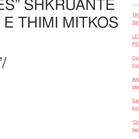
S” SHKRUANTE
E THIMI MITKOS
TR
SK
LE
PE
/
Oxh
tru
Arb
iden
Sal
ko
“Do
her