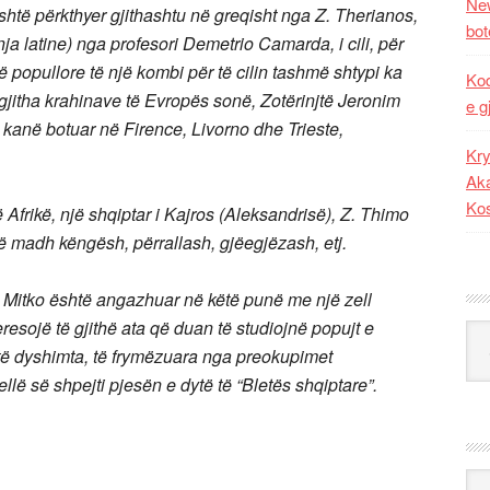
New
është përkthyer gjithashtu në greqisht nga Z. Therianos,
bot
ja latine) nga profesori Demetrio Camarda, i cili, për
 popullore të një kombi për të cilin tashmë shtypi ka
Kod
 gjitha krahinave të Evropës sonë, Zotërinjtë Jeronim
e g
anë botuar në Firence, Livorno dhe Trieste,
Kry
Aka
Ko
 Afrikë, një shqiptar i Kajros (Aleksandrisë), Z. Thimo
ë madh këngësh, përrallash, gjëegjëzash, etj.
 Mitko është angazhuar në këtë punë me një zell
teresojë të gjithë ata që duan të studiojnë popujt e
Kat
e të dyshimta, të frymëzuara nga preokupimet
llë së shpejti pjesën e dytë të “Bletës shqiptare”.
Ark