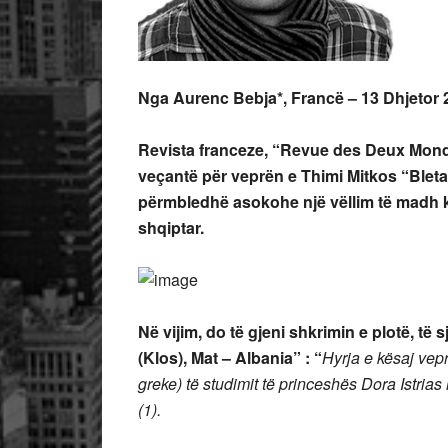
Nga
Aurenc Bebja*, Francë – 13 Dhjetor 
Revista franceze, “Revue des Deux Mondes
veçantë për veprën e Thimi Mitkos “Bleta 
përmbledhë asokohe një vëllim të madh kë
shqiptar.
Në vijim, do të gjeni shkrimin e plotë, të
(Klos), Mat – Albania
” :
“
Hyrja e kësaj vep
greke) të studimit të princeshës Dora Istri
(1).