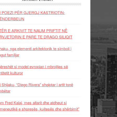
I POEZI PËR GJERGJ KASTRIOTIN-
ËNDERBEUN
TËR E ARKIVIT TE NAUM PRIFTIT NË
RVJETORIN E PARE TE DRAGO SILIQIT
aku, nga elementi arkitektonik te simboli i
ngut familjar
ëreshët si model evropian i mbrojtjes së
titetit kulturor
i Shijaku, “Diego Rivera” shqiptar i artit tonë
mbëtar
m Fred Kalaj, mes altarit dhe atdheut si
meneutikë e shpresës, kujtesës dhe shërbimit”