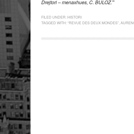
Drejtori – menaxhues, C. BULOZ.
”
FILED UNDER:
HISTORI
TAGGED WITH:
“REVUE DES DEUX MONDES”
,
AUREN