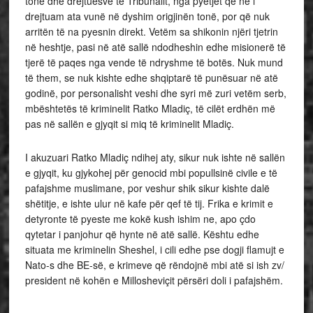
tonë dhe drejtuesve të Tribunalit, nga pyetjet që ne i
drejtuam ata vunë në dyshim origjinën tonë, por që nuk
arritën të na pyesnin direkt. Vetëm sa shikonin njëri tjetrin
në heshtje, pasi në atë sallë ndodheshin edhe misionerë të
tjerë të paqes nga vende të ndryshme të botës. Nuk mund
të them, se nuk kishte edhe shqiptarë të punësuar në atë
godinë, por personalisht veshi dhe syri më zuri vetëm serb,
mbështetës të kriminelit Ratko Mladiç, të cilët erdhën më
pas në sallën e gjyqit si miq të kriminelit Mladiç.
I akuzuari Ratko Mladiç ndihej aty, sikur nuk ishte në sallën
e gjyqit, ku gjykohej për genocid mbi popullsinë civile e të
pafajshme muslimane, por veshur shik sikur kishte dalë
shëtitje, e ishte ulur në kafe për qef të tij. Frika e krimit e
detyronte të pyeste me kokë kush ishim ne, apo çdo
qytetar i panjohur që hynte në atë sallë. Kështu edhe
situata me kriminelin Sheshel, i cili edhe pse dogji flamujt e
Nato-s dhe BE-së, e krimeve që rëndojnë mbi atë si ish zv/
president në kohën e Millosheviçit përsëri doli i pafajshëm.