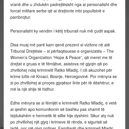
vranë dhe u zhdukën padrejtësisht nga ai personalisht dhe
forcat militare serbe që ai drejtonte mbi popullsinë e
pambrojtur.
Personalisht ky vendim i këtij tribunali nuk më çudit aspak.
Disa muaj më parë kam qenë prezent si vizitore në atë
Tribunal Drejtësie – si përfaqësuese e organizatës – The
Women’s Organization “Hope & Peace”, që meret me të
drejtat e gruas e të fëmijëve, asistova në gjyqin që po
zhvillohej ndaj kriminelit Ratko Mladiç. I cili akuzohet për
krime lufte në Kroaci, Bosnje, Hercegovinë. Por mënyra se
si po zhvillohej ai proçes gjyqësor linte për të dëshërur, e
më la një shije të hidhur.
Edhe mënyra se si fëmijët e kriminelit Ratko Mladiç, e vetë
ai qeshin apo komunikonin së bashku pas xhamit të
tejdukshëm e hermetik të sillte hije dyshimi. Sikur aty nuk
po zhvillohej një gjyq i krimeve të rënda, e sigurisë së
lartë, por një gjyq ordiner. Familjarët dhe krimineli Mladiç