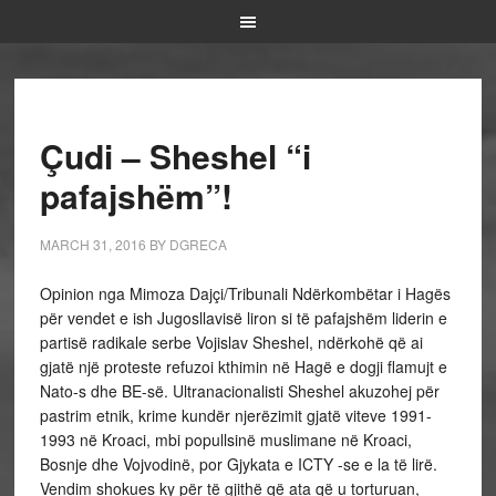
Çudi – Sheshel “i
pafajshëm”!
MARCH 31, 2016
BY
DGRECA
Opinion nga Mimoza Dajçi/Tribunali Ndërkombëtar i Hagës
për vendet e ish Jugosllavisë liron si të pafajshëm liderin e
partisë radikale serbe Vojislav Sheshel, ndërkohë që ai
gjatë një proteste refuzoi kthimin në Hagë e dogji flamujt e
Nato-s dhe BE-së. Ultranacionalisti Sheshel akuzohej për
pastrim etnik, krime kundër njerëzimit gjatë viteve 1991-
1993 në Kroaci, mbi popullsinë muslimane në Kroaci,
Bosnje dhe Vojvodinë, por Gjykata e ICTY -se e la të lirë.
Vendim shokues ky për të gjithë që ata që u torturuan,