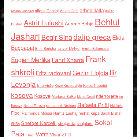
arben llalla
alfons Grishaj
Anton Cefa
asllan
albano kolonjari
Behlul
Astrit Lulushi
Aurenc Bebja
Bushati
Jashari
dalip greca
Beqir Sina
Elida
Buçpapaj
Enver Bytyci
Elmi Berisha
Ermira Babamusta
Frank
Eugjen Merlika
Fahri Xharra
shkreli
Ilir
Gezim Llojdia
Fritz radovani
Levonja
Interviste
Kolec Traboini
Keze Kozeta Zylo
kosova
Kosove
nderroi jete
Marjana Bulku
ne
Murat Gecaj
Rafaela Prifti
Rafael
Nene Tereza
Kosove
presidenti Nishani
Floqi
Raimonda Moisiu
Ramiz Lushaj
reshat kripa
Sadik Elshani
Sokol
Shefqet Kercelli
shqiperia
shqiptaret
SHBA
Paja
Vatra
Visar Zhiti
Thaci