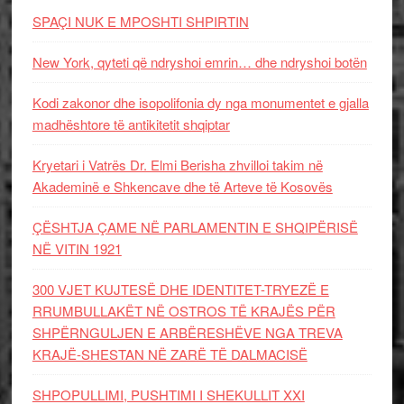
SPAÇI NUK E MPOSHTI SHPIRTIN
New York, qyteti që ndryshoi emrin… dhe ndryshoi botën
Kodi zakonor dhe isopolifonia dy nga monumentet e gjalla
madhështore të antikitetit shqiptar
Kryetari i Vatrës Dr. Elmi Berisha zhvilloi takim në
Akademinë e Shkencave dhe të Arteve të Kosovës
ÇËSHTJA ÇAME NË PARLAMENTIN E SHQIPËRISË
NË VITIN 1921
300 VJET KUJTESË DHE IDENTITET-TRYEZË E
RRUMBULLAKËT NË OSTROS TË KRAJËS PËR
SHPËRNGULJEN E ARBËRESHËVE NGA TREVA
KRAJË-SHESTAN NË ZARË TË DALMACISË
SHPOPULLIMI, PUSHTIMI I SHEKULLIT XXI