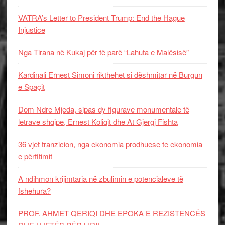
VATRA’s Letter to President Trump: End the Hague
Injustice
Nga Tirana në Kukaj për të parë “Lahuta e Malësisë”
Kardinali Ernest Simoni rikthehet si dëshmitar në Burgun
e Spaçit
Dom Ndre Mjeda, sipas dy figurave monumentale të
letrave shqipe, Ernest Koliqit dhe At Gjergj Fishta
36 vjet tranzicion, nga ekonomia prodhuese te ekonomia
e përfitimit
A ndihmon krijimtaria në zbulimin e potencialeve të
fshehura?
PROF. AHMET QERIQI DHE EPOKA E REZISTENCЁS