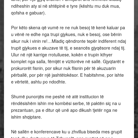
ndiheshin aty si në shtëpinë e tyre (kështu mu duk mua,
qofsha e gabuar).
Por këto skena që vumë re ne nuk besoj të kenë kaluar pa
u vënë re edhe nga trupi gjykues, nuk e besoj, ose bënin
sikur nuk i vinin re!…Mladiç qëndronte tepër indiferent ndaj
trupit gjykues e akuzave të tij, e seancës gjyqësore ndaj tij.
Ulur në një karrige rrotulluese, kokën e trupin kthyer
komplet nga salla, fëmijët e vizitorëve në sallë. Gjyqtarët e
prokurorët fisnin, por sikur nuk flisnin për të akuzuarin
përballë, por për një jashtëtokësor. E habitshme, por ishte
e vërtetë, ashtu po ndodhte.
Shumë punonjës me peshë në atë institucion të
rëndësishëm ishin me kombësi serbe, të paktën siç na u
prezantuan, pa e ditur që unë apo dikush tjetër nga ne
ishim shqiptare.
Në sallën e konferencave ku u zhvillua biseda mes grupit