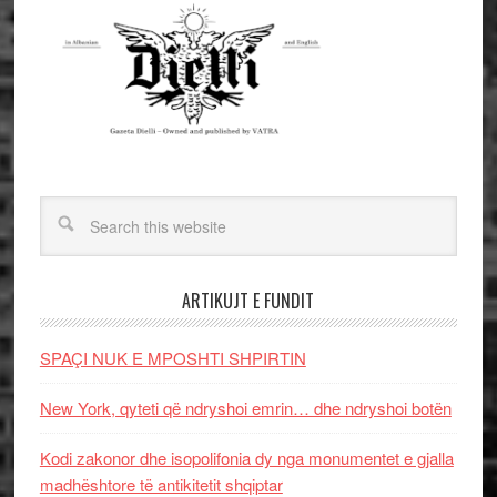
ARTIKUJT E FUNDIT
SPAÇI NUK E MPOSHTI SHPIRTIN
New York, qyteti që ndryshoi emrin… dhe ndryshoi botën
Kodi zakonor dhe isopolifonia dy nga monumentet e gjalla
madhështore të antikitetit shqiptar