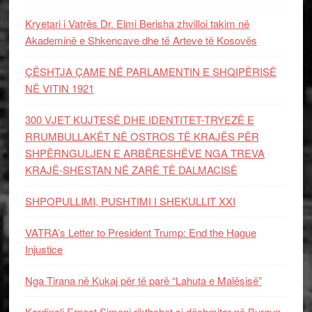
Kryetari i Vatrës Dr. Elmi Berisha zhvilloi takim në
Akademinë e Shkencave dhe të Arteve të Kosovës
ÇËSHTJA ÇAME NË PARLAMENTIN E SHQIPËRISË
NË VITIN 1921
300 VJET KUJTESË DHE IDENTITET-TRYEZË E
RRUMBULLAKËT NË OSTROS TË KRAJËS PËR
SHPËRNGULJEN E ARBËRESHËVE NGA TREVA
KRAJË-SHESTAN NË ZARË TË DALMACISË
SHPOPULLIMI, PUSHTIMI I SHEKULLIT XXI
VATRA’s Letter to President Trump: End the Hague
Injustice
Nga Tirana në Kukaj për të parë “Lahuta e Malësisë”
Kardinali Ernest Simoni rikthehet si dëshmitar në Burgun