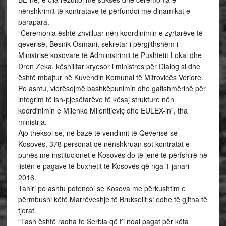
nënshkrimit të kontratave të përfundoi me dinamikat e
parapara.
“Ceremonia është zhvilluar nën koordinimin e zyrtarëve të
qeverisë, Besnik Osmani, sekretar i përgjithshëm i
Ministrisë kosovare të Administrimit të Pushtetit Lokal dhe
Dren Zeka, këshilltar kryesor i ministres për Dialog si dhe
është mbajtur në Kuvendin Komunal të Mitrovicës Veriore.
Po ashtu, vlerësojmë bashkëpunimin dhe gatishmërinë për
integrim të ish-pjesëtarëve të kësaj strukture nën
koordinimin e Milenko Milentijeviç dhe EULEX-in”, tha
ministrja.
Ajo theksoi se, në bazë të vendimit të Qeverisë së
Kosovës, 378 personat që nënshkruan sot kontratat e
punës me institucionet e Kosovës do të jenë të përfshirë në
listën e pagave të buxhetit të Kosovës që nga 1 janari
2016.
Tahiri po ashtu potencoi se Kosova me përkushtim e
përmbushi këtë Marrëveshje të Brukselit si edhe të gjitha të
tjerat.
“Tash është radha te Serbia që t’i ndal pagat për këta