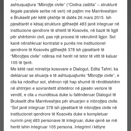
ashtuquajtura “Mbrojtje civile” (“Civilna zaštita” – strukturë
ilegale paralele serbe në veri) në pajtim me Marrëveshjen
e Brukselit për këtë çështje të datës 26 mars 2015. Ish
pjesëtarët e kësaj strukture gjithsejtë 483 janë integruar në
institucione qendrore të shtetit të Kosovës, në bazë të ligjit
për shërbimin civil, pas një procesi të rekrutimit ligjor. Sot
kanë nënshkruar kontratat e punës me institucionet
qendrore të Kosovës gjithsejtë 378 ish pjesëtarë të
“Mbrojtjes civile” ndërsa më herët në tetor të vitit të kaluar
105 të tjerë.
Me këtë rast ministrja kosovare e Dialogut, Edita Tahiri, ka
deklaruar se shuarja e të ashtuquajturës “Mbrojtje civile”, e
cila ka ndodhur sot, shënon një hap shumë të rëndësishëm
në shtrirjen e sovranitetit shtetëror në pjesën veriore të
vendit, e cila u mundësua duke iu falënderuar Dialogut të
Brukselit dhe Marrëveshjes për shuarjen e mbrojtjes civile.
“Sot janë integruar 378 ish pjesëtarë të mbrojtjes civile në
institucionet qendrore të Kosovës duke e kompletuar
numrin prej 483 personave të integruar, duke qenë se më
herët ishin integruar 105 persona. Integrimi i këtyre