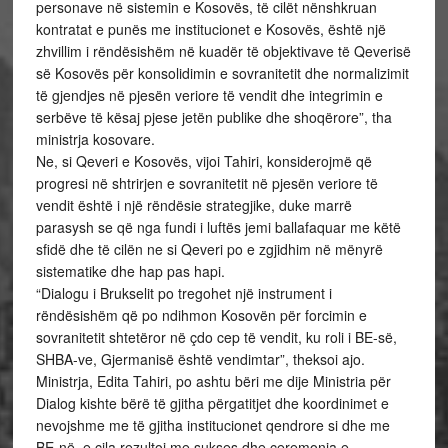
personave në sistemin e Kosovës, të cilët nënshkruan
kontratat e punës me institucionet e Kosovës, është një
zhvillim i rëndësishëm në kuadër të objektivave të Qeverisë
së Kosovës për konsolidimin e sovranitetit dhe normalizimit
të gjendjes në pjesën veriore të vendit dhe integrimin e
serbëve të kësaj pjese jetën publike dhe shoqërore”, tha
ministrja kosovare.
Ne, si Qeveri e Kosovës, vijoi Tahiri, konsiderojmë që
progresi në shtrirjen e sovranitetit në pjesën veriore të
vendit është i një rëndësie strategjike, duke marrë
parasysh se që nga fundi i luftës jemi ballafaquar me këtë
sfidë dhe të cilën ne si Qeveri po e zgjidhim në mënyrë
sistematike dhe hap pas hapi.
“Dialogu i Brukselit po tregohet një instrument i
rëndësishëm që po ndihmon Kosovën për forcimin e
sovranitetit shtetëror në çdo cep të vendit, ku roli i BE-së,
SHBA-ve, Gjermanisë është vendimtar”, theksoi ajo.
Ministrja, Edita Tahiri, po ashtu bëri me dije Ministria për
Dialog kishte bërë të gjitha përgatitjet dhe koordinimet e
nevojshme me të gjitha institucionet qendrore si dhe me
BE-në, e cila rezultoi me sukses dhe ceremonia e