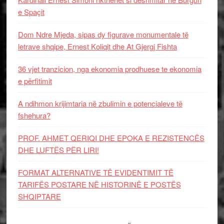
e Spaçit
Dom Ndre Mjeda, sipas dy figurave monumentale të
letrave shqipe, Ernest Koliqit dhe At Gjergj Fishta
36 vjet tranzicion, nga ekonomia prodhuese te ekonomia
e përfitimit
A ndihmon krijimtaria në zbulimin e potencialeve të
fshehura?
PROF. AHMET QERIQI DHE EPOKA E REZISTENCЁS
DHE LUFTЁS PЁR LIRI!
FORMAT ALTERNATIVE TË EVIDENTIMIT TË
TARIFËS POSTARE NË HISTORINË E POSTËS
SHQIPTARE