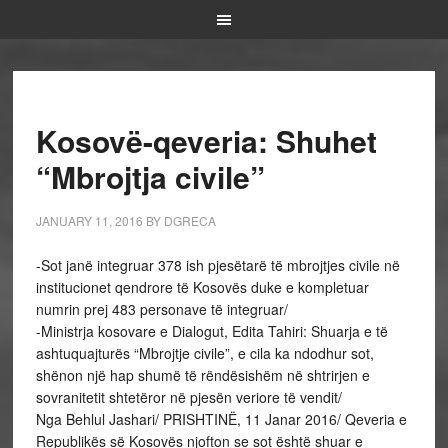
Kosovë-qeveria: Shuhet
“Mbrojtja civile”
JANUARY 11, 2016
BY
DGRECA
-Sot janë integruar 378 ish pjesëtarë të mbrojtjes civile në
institucionet qendrore të Kosovës duke e kompletuar
numrin prej 483 personave të integruar/
-Ministrja kosovare e Dialogut, Edita Tahiri: Shuarja e të
ashtuquajturës “Mbrojtje civile”, e cila ka ndodhur sot,
shënon një hap shumë të rëndësishëm në shtrirjen e
sovranitetit shtetëror në pjesën veriore të vendit/
Nga Behlul Jashari/ PRISHTINË, 11 Janar 2016/ Qeveria e
Republikës së Kosovës njofton se sot është shuar e