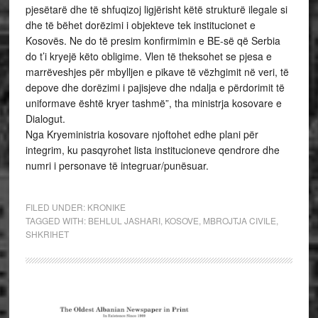
pjesëtarë dhe të shfuqizoj ligjërisht këtë strukturë ilegale si
dhe të bëhet dorëzimi i objekteve tek institucionet e
Kosovës. Ne do të presim konfirmimin e BE-së që Serbia
do t’i kryejë këto obligime. Vlen të theksohet se pjesa e
marrëveshjes për mbylljen e pikave të vëzhgimit në veri, të
depove dhe dorëzimi i pajisjeve dhe ndalja e përdorimit të
uniformave është kryer tashmë”, tha ministrja kosovare e
Dialogut.
Nga Kryeministria kosovare njoftohet edhe plani për
integrim, ku pasqyrohet lista institucioneve qendrore dhe
numri i personave të integruar/punësuar.
FILED UNDER:
KRONIKE
TAGGED WITH:
BEHLUL JASHARI
,
KOSOVE
,
MBROJTJA CIVILE
,
SHKRIHET