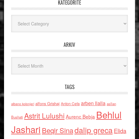
KATEGORITË
Kategoritë
ARKIV
Arkiv
TAGS
arben llalla
alfons Grishaj
Anton Cefa
asllan
albano kolonjari
Behlul
Astrit Lulushi
Aurenc Bebja
Bushati
Jashari
dalip greca
Beqir Sina
Elida