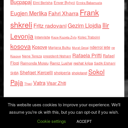
Buçpapaj
Enver Bytyci
Elmi Berisha
Ermira Babamusta
Frank
Eugjen Merlika
Fahri Xharra
shkreli
Ilir
Gezim Llojdia
Fritz radovani
Levonja
Interviste
Kolec Traboini
Keze Kozeta Zylo
kosova
Kosove
nderroi jete
Marjana Bulku
ne
Murat Gecaj
Rafaela Prifti
Rafael
Nene Tereza
Kosove
presidenti Nishani
Floqi
Raimonda Moisiu
Ramiz Lushaj
reshat kripa
Sadik Elshani
Sokol
Shefqet Kercelli
shqiperia
shqiptaret
SHBA
Paja
Vatra
Visar Zhiti
Thaci
This website uses cookies to improve your experience. We'll
assume you're ok with this, but you can opt-out if you wish.
Cookie settings
Log in
ACCEPT