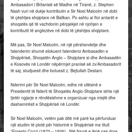
Ambasadori i Britanisë së Madhe në Tiranë, z. Stephen
Nash vuri në dukje kontributin e Sir Noel Malcolm në dobi
të çështjes shqiptare në Ballkan. Po ashtu ai ftoi antarët e
shoqatës që të vazhdonin përpjekjet në njohjen e
kontributit të anglezëve në dobi të çështjes shqiptare.
Më pas, Sir Noel Malcolm, në një përshendetje dhe
falenderim shumë elokuent falenderoi Ambasadën e
Shqipërisë, Shoqatën Anglo – Shqiptare si dhe Ambasadën
e Kosovës në Londër nëpërmjet pranisë së zv/Ambasadorit
të saj, studjuesit dhe botuesit z. Bejtullah Destani.
Nderimi për Sir Noel Malcolm, edhe në cilësinë e
Presidentit të Nderit të Shoqatës Anglo-Shqiptare ishte një
tjetër ngjarje e rëndësishme e organizuar nga miqtë dhe
dashamirësit e Shqipërisë në Londër.
Sir Noel Malcolm, vetëm pak ditë më parë ka përfunduar
një studim të plotë për historinë e Shqipërisë me titull
“Ernesto Cozzi (1870 – 1926). Një figurë e lënë pas dore