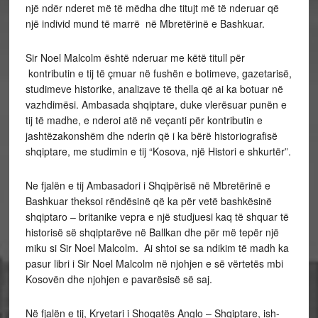
një ndër nderet më të mëdha dhe titujt më të nderuar që
një individ mund të marrë në Mbretërinë e Bashkuar.
Sir Noel Malcolm është nderuar me këtë titull për
kontributin e tij të çmuar në fushën e botimeve, gazetarisë,
studimeve historike, analizave të thella që ai ka botuar në
vazhdimësi. Ambasada shqiptare, duke vlerësuar punën e
tij të madhe, e nderoi atë në veçanti për kontributin e
jashtëzakonshëm dhe nderin që i ka bërë historiografisë
shqiptare, me studimin e tij “Kosova, një Histori e shkurtër”.
Ne fjalën e tij Ambasadori i Shqipërisë në Mbretërinë e
Bashkuar theksoi rëndësinë që ka për vetë bashkësinë
shqiptaro – britanike vepra e një studjuesi kaq të shquar të
historisë së shqiptarëve në Ballkan dhe për më tepër një
miku si Sir Noel Malcolm. Ai shtoi se sa ndikim të madh ka
pasur libri i Sir Noel Malcolm në njohjen e së vërtetës mbi
Kosovën dhe njohjen e pavarësisë së saj.
Në fjalën e tij, Kryetari i Shoqatës Anglo – Shqiptare, ish-