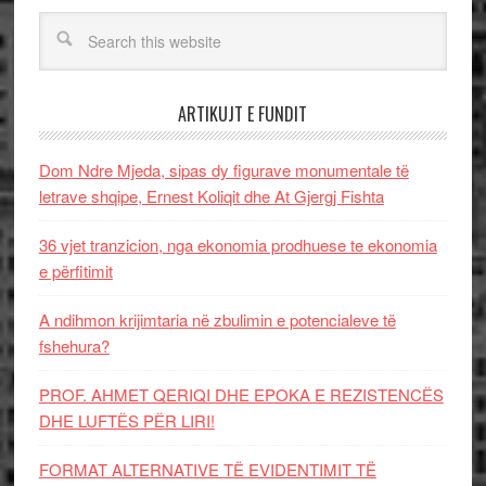
ARTIKUJT E FUNDIT
Dom Ndre Mjeda, sipas dy figurave monumentale të
letrave shqipe, Ernest Koliqit dhe At Gjergj Fishta
36 vjet tranzicion, nga ekonomia prodhuese te ekonomia
e përfitimit
A ndihmon krijimtaria në zbulimin e potencialeve të
fshehura?
PROF. AHMET QERIQI DHE EPOKA E REZISTENCЁS
DHE LUFTЁS PЁR LIRI!
FORMAT ALTERNATIVE TË EVIDENTIMIT TË