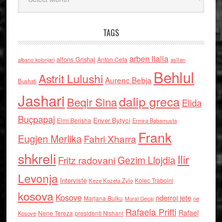
TAGS
arben llalla
alfons Grishaj
Anton Cefa
asllan
albano kolonjari
Behlul
Astrit Lulushi
Aurenc Bebja
Bushati
Jashari
dalip greca
Beqir Sina
Elida
Buçpapaj
Enver Bytyci
Elmi Berisha
Ermira Babamusta
Frank
Eugjen Merlika
Fahri Xharra
shkreli
Ilir
Gezim Llojdia
Fritz radovani
Levonja
Interviste
Kolec Traboini
Keze Kozeta Zylo
kosova
Kosove
nderroi jete
Marjana Bulku
ne
Murat Gecaj
Rafaela Prifti
Rafael
Nene Tereza
Kosove
presidenti Nishani