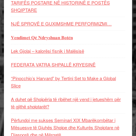
TARIFËS POSTARE NË HISTORINË E POSTËS
SHQIPTARE
NJË SPROVË E GUXIMSHME PERFORMIZMI…
𝐕𝐞𝐧𝐝𝐢𝐦𝐞𝐭 𝐐𝐞̈ 𝐍𝐝𝐫𝐲𝐬𝐡𝐮𝐚𝐧 𝐁𝐨𝐭𝐞̈𝐧
Lek Gjolaj – kalorësi fisnik i Malësisë
FEDERATA VATRA SHPALLË KRYESINË
“Pinocchio’s Harvard” by Tertini Set to Make a Global
Slice
A duhet që Shqipëria të ribëhet një vend i jetueshëm për
të gjithë shqiptarët?
Përfundoi me sukses Seminari XIX Mbarëkombëtar i
Mësuesve të Gjuhës Shqipe dhe Kulturës Shqiptare në
Diasporë dhe në Mërgatë