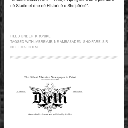
në Studimet dhe në Historinë e Shqipërisë”.
FILED UNDER:
KRONIKE
TAGGED WITH:
MBREMJE
,
NE AMBASADEN
,
SHQIPARE
,
SIR
NOEL MALCOLM