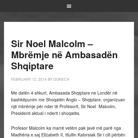
Sir Noel Malcolm –
Mbrëmje në Ambasadën
Shqiptare
FEBRUARY 12, 2014
BY
DGRECA
Me datën 4 shkurt, Ambasada Shqiptare ne Londër në
bashkëpunim me Shoqatën Anglo – Shqiptare, organizuan
një mbrëmje për nder të Profesorit, Sir Noel Malcolm,
Presidenti aktual i nderit i shoqatës.
Profesor Malcolm ka marrë vetëm pak javë më parë nga
Madhëria e saj Elizabeth II, titullin Kalorsiak Sir i cili përbën