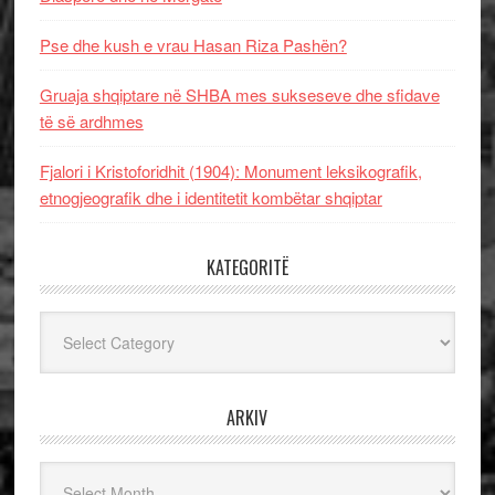
Pse dhe kush e vrau Hasan Riza Pashën?
Gruaja shqiptare në SHBA mes sukseseve dhe sfidave
të së ardhmes
Fjalori i Kristoforidhit (1904): Monument leksikografik,
etnogjeografik dhe i identitetit kombëtar shqiptar
KATEGORITË
Kategoritë
ARKIV
Arkiv