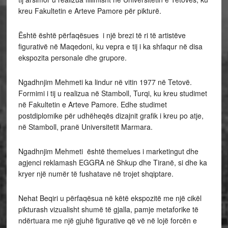
kreu Fakultetin e Arteve Pamore për pikturë.
Është është përfaqësues i një brezi të ri të artistëve
figurativë në Maqedoni, ku vepra e tij i ka shfaqur në disa
ekspozita personale dhe grupore.
Ngadhnjim Mehmeti ka lindur në vitin 1977 në Tetovë.
Formimi i tij u realizua në Stamboll, Turqi, ku kreu studimet
në Fakultetin e Arteve Pamore. Edhe studimet
postdiplomike për udhëheqës dizajnit grafik i kreu po atje,
në Stamboll, pranë Universitetit Marmara.
Ngadhnjim Mehmeti është themelues i marketingut dhe
agjenci reklamash EGGRA në Shkup dhe Tiranë, si dhe ka
kryer një numër të fushatave në trojet shqiptare.
Nehat Beqiri u përfaqësua në këtë ekspozitë me një cikël
pikturash vizualisht shumë të gjalla, pamje metaforike të
ndërtuara me një gjuhë figurative që vë në lojë forcën e