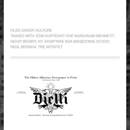
FILED UNDER:
KULTURE
TAGGED WITH:
EDIN KURTESHIT DHE NGADHNJIM MEHMETIT
,
NEHAT BEQIRIT
,
NY
,
SHQIPTARE NGA MAQEDONIA
,
STUDIO
FADIL BERISHA
,
TRE ARTISTET