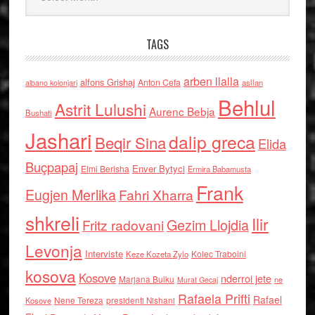
TAGS
arben llalla
alfons Grishaj
Anton Cefa
asllan
albano kolonjari
Behlul
Astrit Lulushi
Aurenc Bebja
Bushati
Jashari
dalip greca
Beqir Sina
Elida
Buçpapaj
Enver Bytyci
Elmi Berisha
Ermira Babamusta
Frank
Eugjen Merlika
Fahri Xharra
shkreli
Ilir
Gezim Llojdia
Fritz radovani
Levonja
Interviste
Kolec Traboini
Keze Kozeta Zylo
kosova
Kosove
nderroi jete
Marjana Bulku
ne
Murat Gecaj
Rafaela Prifti
Rafael
Nene Tereza
Kosove
presidenti Nishani