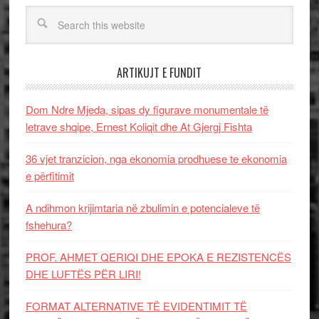
ARTIKUJT E FUNDIT
Dom Ndre Mjeda, sipas dy figurave monumentale të
letrave shqipe, Ernest Koliqit dhe At Gjergj Fishta
36 vjet tranzicion, nga ekonomia prodhuese te ekonomia
e përfitimit
A ndihmon krijimtaria në zbulimin e potencialeve të
fshehura?
PROF. AHMET QERIQI DHE EPOKA E REZISTENCЁS
DHE LUFTЁS PЁR LIRI!
FORMAT ALTERNATIVE TË EVIDENTIMIT TË