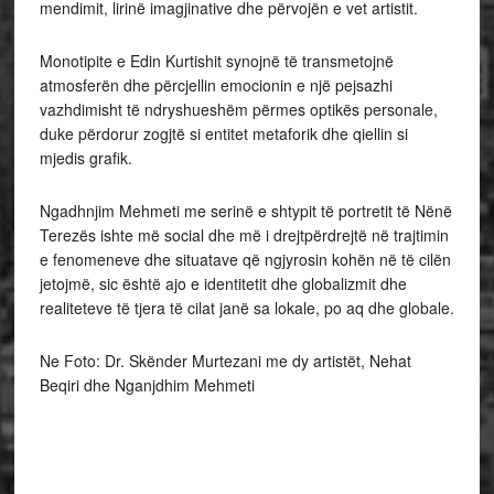
mendimit, lirinë imagjinative dhe përvojën e vet artistit.
Monotipite e Edin Kurtishit synojnë të transmetojnë
atmosferën dhe përcjellin emocionin e një pejsazhi
vazhdimisht të ndryshueshëm përmes optikës personale,
duke përdorur zogjtë si entitet metaforik dhe qiellin si
mjedis grafik.
Ngadhnjim Mehmeti me serinë e shtypit të portretit të Nënë
Terezës ishte më social dhe më i drejtpërdrejtë në trajtimin
e fenomeneve dhe situatave që ngjyrosin kohën në të cilën
jetojmë, sic është ajo e identitetit dhe globalizmit dhe
realiteteve të tjera të cilat janë sa lokale, po aq dhe globale.
Ne Foto: Dr. Skënder Murtezani me dy artistët, Nehat
Beqiri dhe Nganjdhim Mehmeti