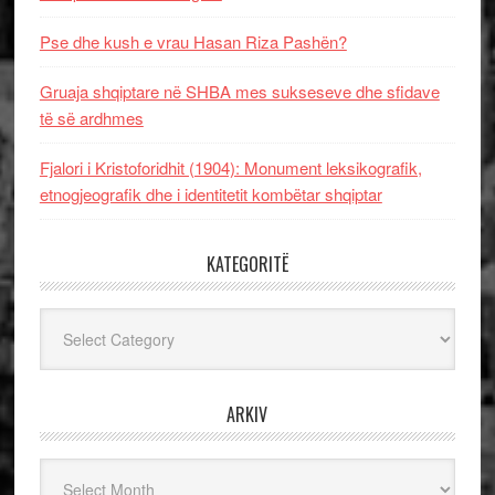
Pse dhe kush e vrau Hasan Riza Pashën?
Gruaja shqiptare në SHBA mes sukseseve dhe sfidave
të së ardhmes
Fjalori i Kristoforidhit (1904): Monument leksikografik,
etnogjeografik dhe i identitetit kombëtar shqiptar
KATEGORITË
Kategoritë
ARKIV
Arkiv