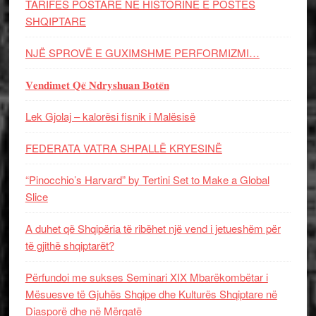
TARIFËS POSTARE NË HISTORINË E POSTËS
SHQIPTARE
NJË SPROVË E GUXIMSHME PERFORMIZMI…
𝐕𝐞𝐧𝐝𝐢𝐦𝐞𝐭 𝐐𝐞̈ 𝐍𝐝𝐫𝐲𝐬𝐡𝐮𝐚𝐧 𝐁𝐨𝐭𝐞̈𝐧
Lek Gjolaj – kalorësi fisnik i Malësisë
FEDERATA VATRA SHPALLË KRYESINË
“Pinocchio’s Harvard” by Tertini Set to Make a Global
Slice
A duhet që Shqipëria të ribëhet një vend i jetueshëm për
të gjithë shqiptarët?
Përfundoi me sukses Seminari XIX Mbarëkombëtar i
Mësuesve të Gjuhës Shqipe dhe Kulturës Shqiptare në
Diasporë dhe në Mërgatë