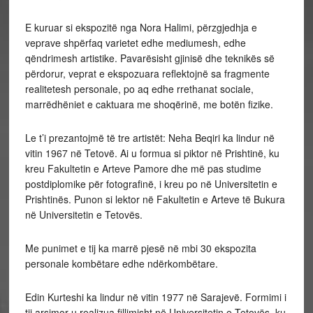
E kuruar si ekspozitë nga Nora Halimi, përzgjedhja e
veprave shpërfaq varietet edhe mediumesh, edhe
qëndrimesh artistike. Pavarësisht gjinisë dhe teknikës së
përdorur, veprat e ekspozuara reflektojnë sa fragmente
realitetesh personale, po aq edhe rrethanat sociale,
marrëdhëniet e caktuara me shoqërinë, me botën fizike.
Le t’i prezantojmë të tre artistët: Neha Beqiri ka lindur në
vitin 1967 në Tetovë. Ai u formua si piktor në Prishtinë, ku
kreu Fakultetin e Arteve Pamore dhe më pas studime
postdiplomike për fotografinë, i kreu po në Universitetin e
Prishtinës. Punon si lektor në Fakultetin e Arteve të Bukura
në Universitetin e Tetovës.
Me punimet e tij ka marrë pjesë në mbi 30 ekspozita
personale kombëtare edhe ndërkombëtare.
Edin Kurteshi ka lindur në vitin 1977 në Sarajevë. Formimi i
tij arsimor u realizua fillimisht në Universitetin e Tetovës, ku