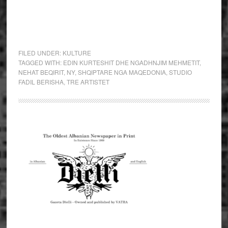
FILED UNDER:
KULTURE
TAGGED WITH:
EDIN KURTESHIT DHE NGADHNJIM MEHMETIT
,
NEHAT BEQIRIT
,
NY
,
SHQIPTARE NGA MAQEDONIA
,
STUDIO
FADIL BERISHA
,
TRE ARTISTET