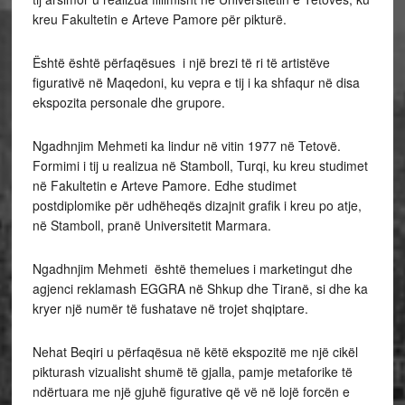
kreu Fakultetin e Arteve Pamore për pikturë.
Është është përfaqësues i një brezi të ri të artistëve
figurativë në Maqedoni, ku vepra e tij i ka shfaqur në disa
ekspozita personale dhe grupore.
Ngadhnjim Mehmeti ka lindur në vitin 1977 në Tetovë.
Formimi i tij u realizua në Stamboll, Turqi, ku kreu studimet
në Fakultetin e Arteve Pamore. Edhe studimet
postdiplomike për udhëheqës dizajnit grafik i kreu po atje,
në Stamboll, pranë Universitetit Marmara.
Ngadhnjim Mehmeti është themelues i marketingut dhe
agjenci reklamash EGGRA në Shkup dhe Tiranë, si dhe ka
kryer një numër të fushatave në trojet shqiptare.
Nehat Beqiri u përfaqësua në këtë ekspozitë me një cikël
pikturash vizualisht shumë të gjalla, pamje metaforike të
ndërtuara me një gjuhë figurative që vë në lojë forcën e