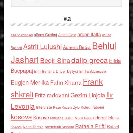
TAGS
arben llalla
alfons Grishaj
Anton Cefa
asllan
albano kolonjari
Behlul
Astrit Lulushi
Aurenc Bebja
Bushati
Jashari
dalip greca
Beqir Sina
Elida
Buçpapaj
Enver Bytyci
Elmi Berisha
Ermira Babamusta
Frank
Eugjen Merlika
Fahri Xharra
shkreli
Ilir
Gezim Llojdia
Fritz radovani
Levonja
Interviste
Kolec Traboini
Keze Kozeta Zylo
kosova
Kosove
nderroi jete
Marjana Bulku
ne
Murat Gecaj
Rafaela Prifti
Rafael
Nene Tereza
Kosove
presidenti Nishani