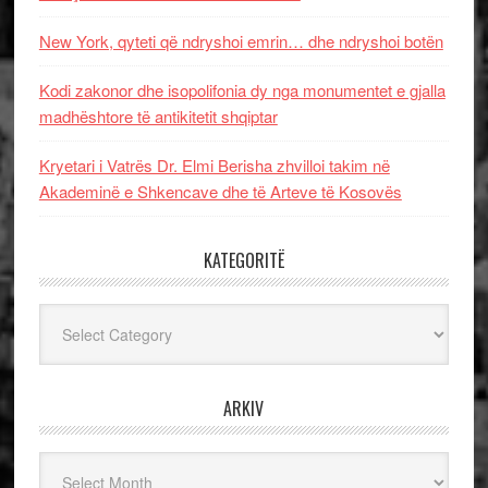
New York, qyteti që ndryshoi emrin… dhe ndryshoi botën
Kodi zakonor dhe isopolifonia dy nga monumentet e gjalla
madhështore të antikitetit shqiptar
Kryetari i Vatrës Dr. Elmi Berisha zhvilloi takim në
Akademinë e Shkencave dhe të Arteve të Kosovës
KATEGORITË
Kategoritë
ARKIV
Arkiv