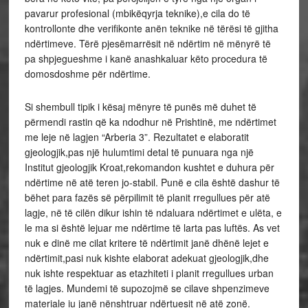
pavarur profesional (mbikëqyrja teknike),e cila do të
kontrollonte dhe verifikonte anën teknike në tërësi të gjitha
ndërtimeve. Tërë pjesëmarrësit në ndërtim në mënyrë të
pa shpjegueshme i kanë anashkaluar këto procedura të
domosdoshme për ndërtime.
Si shembull tipik i kësaj mënyre të punës më duhet të
përmendi rastin që ka ndodhur në Prishtinë, me ndërtimet
me leje në lagjen “Arberia 3”. Rezultatet e elaboratit
gjeologjik,pas një hulumtimi detal të punuara nga një
Institut gjeologjik Kroat,rekomandon kushtet e duhura për
ndërtime në atë teren jo-stabil. Punë e cila është dashur të
bëhet para fazës së përpilimit të planit rregullues për atë
lagje, në të cilën dikur ishin të ndaluara ndërtimet e ulëta, e
le ma si është lejuar me ndërtime të larta pas luftës. As vet
nuk e dinë me cilat kritere të ndërtimit janë dhënë lejet e
ndërtimit,pasi nuk kishte elaborat adekuat gjeologjik,dhe
nuk ishte respektuar as etazhiteti i planit rregullues urban
të lagjes. Mundemi të supozojmë se cilave shpenzimeve
materiale iu janë nënshtruar ndërtuesit në atë zonë.