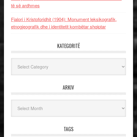
të së ardhmes
Fjalori i Kristoforidhit (1904): Monument leksikografik,
etnogjeografik dhe i identitetit kombëtar shqiptar
KATEGORITË
Kategoritë
ARKIV
Arkiv
TAGS