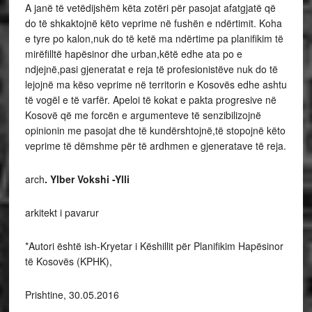
A janë të vetëdijshëm këta zotëri për pasojat afatgjatë që
do të shkaktojnë këto veprime në fushën e ndërtimit. Koha
e tyre po kalon,nuk do të ketë ma ndërtime pa planifikim të
mirëfilltë hapësinor dhe urban,këtë edhe ata po e
ndjejnë,pasi gjeneratat e reja të profesionistëve nuk do të
lejojnë ma këso veprime në territorin e Kosovës edhe ashtu
të vogël e të varfër. Apeloi të kokat e pakta progresive në
Kosovë që me forcën e argumenteve të senzibilizojnë
opinionin me pasojat dhe të kundërshtojnë,të stopojnë këto
veprime të dëmshme për të ardhmen e gjeneratave të reja.
arch
. Ylber Vokshi -Ylli
arkitekt i pavarur
*Autori është ish-Kryetar i Këshillit për Planifikim Hapësinor
të Kosovës (KPHK),
Prishtine, 30.05.2016