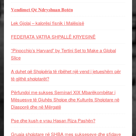
𝐕𝐞𝐧𝐝𝐢𝐦𝐞𝐭 𝐐𝐞̈ 𝐍𝐝𝐫𝐲𝐬𝐡𝐮𝐚𝐧 𝐁𝐨𝐭𝐞̈𝐧
Lek Gjolaj – kalorësi fisnik i Malësisë
FEDERATA VATRA SHPALLË KRYESINË
“Pinocchio’s Harvard” by Tertini Set to Make a Global
Slice
A duhet që Shqipëria të ribëhet një vend i jetueshëm për
të gjithë shqiptarët?
Përfundoi me sukses Seminari XIX Mbarëkombëtar i
Mësuesve të Gjuhës Shqipe dhe Kulturës Shqiptare në
Diasporë dhe në Mërgatë
Pse dhe kush e vrau Hasan Riza Pashën?
Gruaja shqiptare në SHBA mes sukseseve dhe sfidave