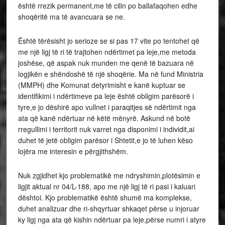
është rrezik permanent,me të cilin po ballafaqohen edhe
shoqëritë ma të avancuara se ne.
Është tërësisht jo serioze se si pas 17 vite po tentohet që
me një ligj të ri të trajtohen ndërtimet pa leje,me metoda
joshëse, që aspak nuk munden me qenë të bazuara në
logjikën e shëndoshë të një shoqërie. Ma në fund Ministria
(MMPH) dhe Komunat detyrimisht e kanë kuptuar se
identifikimi i ndërtimeve pa leje është obligim parësorë i
tyre,e jo dëshirë apo vullnet i paraqitjes së ndërtimit nga
ata që kanë ndërtuar në këtë mënyrë. Askund në botë
rregullimi i territorit nuk varret nga disponimi i individit,ai
duhet të jetë obligim parësor i Shtetit,e jo të luhen këso
lojëra me interesin e përgjithshëm.
Nuk zgjidhet kjo problematikë me ndryshimin,plotësimin e
ligjit aktual nr 04/L-188, apo me një ligj të ri pasi i kaluari
dështoi. Kjo problematikë është shumë ma komplekse,
duhet analizuar dhe ri-shqyrtuar shkaqet përse u injoruar
ky ligj nga ata që kishin ndërtuar pa leje,përse numri i atyre