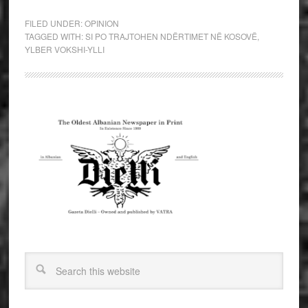
FILED UNDER:
OPINION
TAGGED WITH:
SI PO TRAJTOHEN NDËRTIMET NË KOSOVË
,
YLBER VOKSHI-YLLI