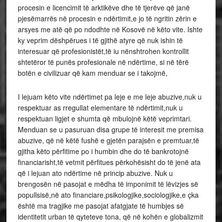
procesin e licencimit të arktikëve dhe të tjerëve që janë
pjesëmarrës në procesin e ndërtimit,e jo të ngritin zërin e
arsyes me atë që po ndodhte në Kosovë në këto vite. Ishte
ky veprim dëshpërues i të gjithë atyre që nuk ishin të
interesuar që profesionistët,të iu nënshtrohen kontrollit
shtetëror të punës profesionale në ndërtime, si në tërë
botën e civilizuar që kam menduar se i takojmë,
I lejuam këto vite ndërtimet pa leje e me leje abuzive,nuk u
respektuar as rregullat elementare të ndërtimit,nuk u
respektuan ligjet e shumta që mbulojnë këtë veprimtari.
Menduan se u pasuruan disa grupe të interesit me premisa
abuzive, që në këtë fushë e gjetën parajsën e premtuar,të
gjitha këto përfitime po i humbin dhe do të bankrotojnë
financiarisht,të vetmit përfitues përkohësisht do të jenë ata
që i lejuan ato ndërtime në princip abuzive. Nuk u
brengosën në pasojat e mëdha të imponimit të lëvizjes së
popullsisë,në ato financiare,psikologjike,sociologjike,e çka
është ma tragjike me pasojat afatgjate të humbjes së
identitetit urban të qyteteve tona, që në kohën e globalizmit