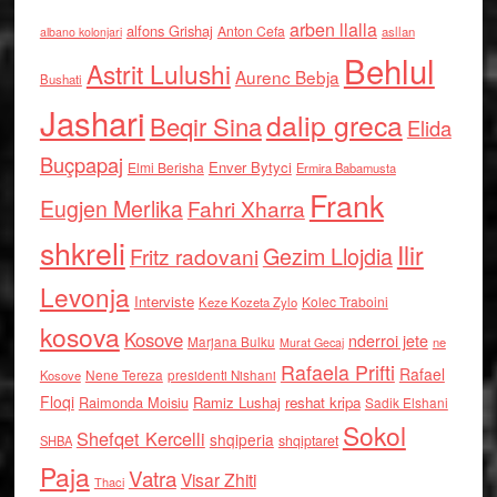
arben llalla
alfons Grishaj
Anton Cefa
asllan
albano kolonjari
Behlul
Astrit Lulushi
Aurenc Bebja
Bushati
Jashari
dalip greca
Beqir Sina
Elida
Buçpapaj
Enver Bytyci
Elmi Berisha
Ermira Babamusta
Frank
Eugjen Merlika
Fahri Xharra
shkreli
Ilir
Gezim Llojdia
Fritz radovani
Levonja
Interviste
Kolec Traboini
Keze Kozeta Zylo
kosova
Kosove
nderroi jete
Marjana Bulku
ne
Murat Gecaj
Rafaela Prifti
Rafael
Nene Tereza
Kosove
presidenti Nishani
Floqi
Raimonda Moisiu
Ramiz Lushaj
reshat kripa
Sadik Elshani
Sokol
Shefqet Kercelli
shqiperia
shqiptaret
SHBA
Paja
Vatra
Visar Zhiti
Thaci