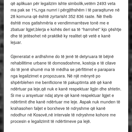
që aplikuan për legalizim ishte simbolik,vetëm 2493 veta
ma pak se 1%,nga numri i përgjithshëm i të paraqiturve në
28 komuna që është zyrtarisht 352 836 raste. Në thelb
është mos gatishmëria e vendimmarrësve tonë me e
zbatuar ligjet,blerja e kohës deri sa të “harrohet” kjo çështje
dhe të jetësohet në praktikë ky realitet që vetë e kanë
lejuar.
Gjeneratat e ardhshme do të jenë të detyruara të bëjnë
rehabilitime urbane të domosdoshme, kostoja e të cilave
do të jenë shumë ma të mëdha se përfitimet e parapara
nga legalizimet e propozuara. Në një mënyrë po
shpërblehen me benificione të pakuptimta atë që kanë
ndërtuar pa leje,që nuk e kanë respektuar ligjin dhe shtetin.
Si me u arsyetuar ndaj atyre që kanë respektuar ligjet e
ndërtimit dhe kanë ndërtuar me leje. Aspak nuk munden të
krahasohen faljet e borxheve të ndryshme që kanë
ndodhur në Kosovë,në intervale të ndryshme kohore me
procesin e legalizimit të ndërtimeve pa lejë.