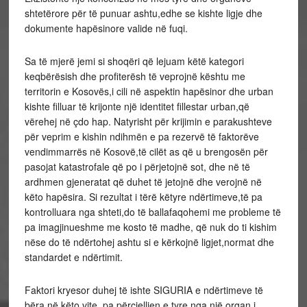
shtetërore për të punuar ashtu,edhe se kishte ligje dhe
dokumente hapësinore valide në fuqi.
Sa të mjerë jemi si shoqëri që lejuam këtë kategori
keqbërësish dhe profiterësh të veprojnë kështu me
territorin e Kosovës,i cili në aspektin hapësinor dhe urban
kishte filluar të krijonte një identitet fillestar urban,që
vërehej në çdo hap. Natyrisht për krijimin e parakushteve
për veprim e kishin ndihmën e pa rezervë të faktorëve
vendimmarrës në Kosovë,të cilët as që u brengosën për
pasojat katastrofale që po i përjetojnë sot, dhe në të
ardhmen gjeneratat që duhet të jetojnë dhe verojnë në
këto hapësira. Si rezultat i tërë këtyre ndërtimeve,të pa
kontrolluara nga shteti,do të ballafaqohemi me probleme të
pa imagjinueshme me kosto të madhe, që nuk do ti kishim
nëse do të ndërtohej ashtu si e kërkojnë ligjet,normat dhe
standardet e ndërtimit.
Faktori kryesor duhej të ishte SIGURIA e ndërtimeve të
bëra në këto vite, pa përcjelljen e tyre nga një organ i