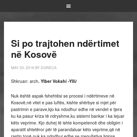
Si po trajtohen ndërtimet
në Kosovë
MAY 30, 2016
BY
DGRECA
Shkruan: arch
. Ylber Vokshi -Ylli/
Nuk është aspak fshehtësi se procesi i ndërtimeve në
Kosovë,në vitet e pas luftës, kishte shërbye si mjet për
pastrimin e parave,kjo ka ndodhur edhe në vendet e tjera
ku ka pasur kriza të ndryshme,ku sistemi bankar i ka lejuar
këto veprime. Kjo duhej të ishte kompetencë dhe obligim i
aparatit shtetëror për të parandaluar këto veprime,që në
rastin tonë nuk ka ndodhur,edhe se rregullativa ligjore