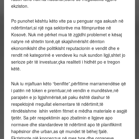
ekziston.
Po punohet kështu këto vite pa u penguar nga askush në
ndërtimtari,si një nga sektorëve ma fitimprurëse në
Kosovë. Nuk më përket mua të zgjidhi problemet e kësaj
natyre në shtetin tonë,që skajshmërisht dëmton
ekonomikisht dhe politikisht reputacionin e vendit dhe e
rendit në kategorinë e vendeve ku nuk sundon ligji,shtet jo
serioze për të investuar,çka realiteti i hidhët po e tregon
këtë.
Nuk iu mjaftuan këto “benifite”,përfitime marramendëse që
i patën në token e premtuar,në vendin e mundësive,në
parajsën e jo ligjshmërisë,së paku është dashur të
respektojnë rregullat elementare të ndërtimit,të
rëndësishme ishin vetëm fitmet e mëdha materiale e asgjë
tjetër. Sa për respektimin apo zbatimin e ligjeve apo
normave dhe standardeve të ndërtimit apo të planifikimit
hapësinor dhe urban,as që mundet të bëhej fjalë.
Ekzistonte një koncenzus në mes tyre dhe organeve