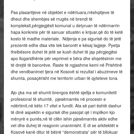
Pas plasaritjeve në objektet e ndërtuara,rrëshqitjeve të
dheut dhe shembjes së rrugës në brendi të
kompleksit,përgjegjësit komunal u detyruan të ndërmarrin
hapa konkrete për të sanuar situatën e krijuar,që do të ketë
kosto të madhe materiale. Ndjenja e pa sigurisë do të jetë
prezentë edhe disa vite tek banorët e kësaj lagjeje. Pyetja
thelbësore duhet të jetë se kush duhet të jap përgjegjësi
apo llogaridhënie për veprimet e bëra dhe shqetësimin me
të drejtë të banorëve. Raste të ngjashme kemi në Prishtinë
dhe vendbanimet tjera në Kosovë si rezultat i abuzimeve të
shumta, posaçërisht me territorin urban të qyteteve tona.
Ajo çka ma së shumti brengos është sjellja e komunitetit
profesional të shumtë, pjesëmarrës në procesin e
ndërtimit,në këto 17 vitet e fundit. Ata së pari është dashur
të dinë aspektin e sigurisë dhe pasojat që i implikon kjo
mënyrë e punës,në të cilën ishin pjesëmarrës aktiv edhe
vet dhe duhej të reagonin unanimisht. E di se arkitektët e
Kosovë kanë ditur të bëjnë “demonstrata” për të bllokuar