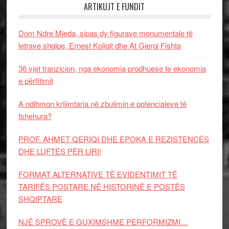
ARTIKUJT E FUNDIT
Dom Ndre Mjeda, sipas dy figurave monumentale të
letrave shqipe, Ernest Koliqit dhe At Gjergj Fishta
36 vjet tranzicion, nga ekonomia prodhuese te ekonomia
e përfitimit
A ndihmon krijimtaria në zbulimin e potencialeve të
fshehura?
PROF. AHMET QERIQI DHE EPOKA E REZISTENCЁS
DHE LUFTЁS PЁR LIRI!
FORMAT ALTERNATIVE TË EVIDENTIMIT TË
TARIFËS POSTARE NË HISTORINË E POSTËS
SHQIPTARE
NJË SPROVË E GUXIMSHME PERFORMIZMI…