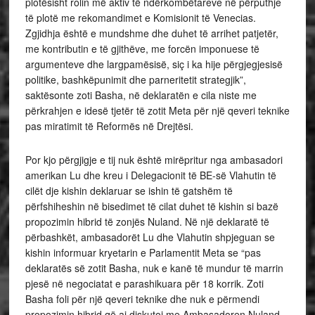
plotësisht rolin më aktiv të ndërkombëtareve në përputhje
të plotë me rekomandimet e Komisionit të Venecias.
Zgjidhja është e mundshme dhe duhet të arrihet patjetër,
me kontributin e të gjithëve, me forcën imponuese të
argumenteve dhe largpamësisë, siç i ka hije përgjegjesisë
politike, bashkëpunimit dhe parneritetit strategjik”,
saktësonte zoti Basha, në deklaratën e cila niste me
përkrahjen e idesë tjetër të zotit Meta për një qeveri teknike
pas miratimit të Reformës në Drejtësi.
Por kjo përgjigje e tij nuk është mirëpritur nga ambasadori
amerikan Lu dhe kreu i Delegacionit të BE-së Vlahutin të
cilët dje kishin deklaruar se ishin të gatshëm të
përfshiheshin në bisedimet të cilat duhet të kishin si bazë
propozimin hibrid të zonjës Nuland. Në një deklaratë të
përbashkët, ambasadorët Lu dhe Vlahutin shpjeguan se
kishin informuar kryetarin e Parlamentit Meta se “pas
deklaratës së zotit Basha, nuk e kanë të mundur të marrin
pjesë në negociatat e parashikuara për 18 korrik. Zoti
Basha foli për një qeveri teknike dhe nuk e përmendi
propozimin hibrid që ai diskutoi me Ambasadoren Nuland