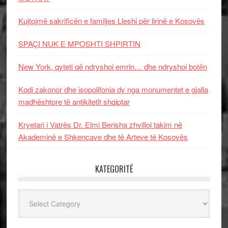
Kujtojmë sakrificën e familjes Lleshi për lirinë e Kosovës
SPAÇI NUK E MPOSHTI SHPIRTIN
New York, qyteti që ndryshoi emrin… dhe ndryshoi botën
Kodi zakonor dhe isopolifonia dy nga monumentet e gjalla
madhështore të antikitetit shqiptar
Kryetari i Vatrës Dr. Elmi Berisha zhvilloi takim në
Akademinë e Shkencave dhe të Arteve të Kosovës
KATEGORITË
Kategoritë