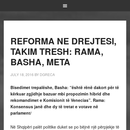
REFORMA NE DREJTESI,
TAKIM TRESH: RAMA,
BASHA, META
JULY 18, 2016
BY
DGRECA
Bisedimet trepalëshe, Basha: “është rënë dakort për të
kërkuar zgjidhje bazuar mbi propozimin hibrid dhe
rekomandimet e Komisionit të Venecias”. Rama:
Konsensus janë dhe dy të tretat e votave në
parlament/
Në Shqipëri palët politike duket se po bëjnë një përpjekje të