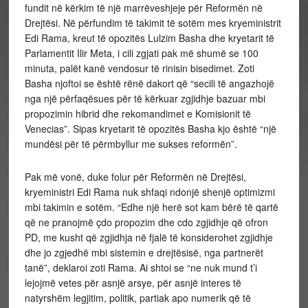
fundit në kërkim të një marrëveshjeje për Reformën në
Drejtësi. Në përfundim të takimit të sotëm mes kryeministrit
Edi Rama, kreut të opozitës Lulzim Basha dhe kryetarit të
Parlamentit Ilir Meta, i cili zgjati pak më shumë se 100
minuta, palët kanë vendosur të rinisin bisedimet. Zoti
Basha njoftoi se është rënë dakort që “secili të angazhojë
nga një përfaqësues për të kërkuar zgjidhje bazuar mbi
propozimin hibrid dhe rekomandimet e Komisionit të
Venecias”. Sipas kryetarit të opozitës Basha kjo është “një
mundësi për të përmbyllur me sukses reformën”.
Pak më vonë, duke folur për Reformën në Drejtësi,
kryeministri Edi Rama nuk shfaqi ndonjë shenjë optimizmi
mbi takimin e sotëm. “Edhe një herë sot kam bërë të qartë
që ne pranojmë çdo propozim dhe cdo zgjidhje që ofron
PD, me kusht që zgjidhja në fjalë të konsiderohet zgjidhje
dhe jo zgjedhë mbi sistemin e drejtësisë, nga partnerët
tanë”, deklaroi zoti Rama. Ai shtoi se “ne nuk mund t’i
lejojmë vetes për asnjë arsye, për asnjë interes të
natyrshëm legjitim, politik, partiak apo numerik që të