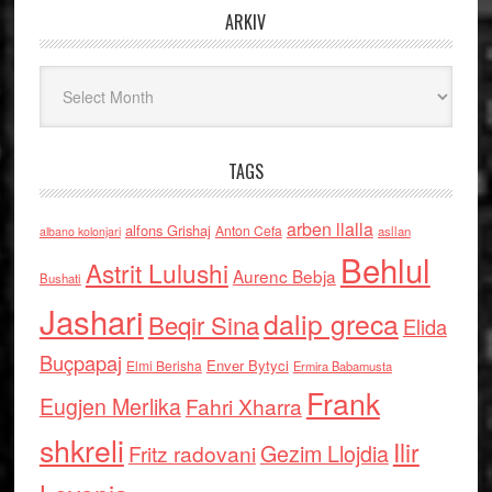
ARKIV
Arkiv
TAGS
arben llalla
alfons Grishaj
Anton Cefa
asllan
albano kolonjari
Behlul
Astrit Lulushi
Aurenc Bebja
Bushati
Jashari
dalip greca
Beqir Sina
Elida
Buçpapaj
Enver Bytyci
Elmi Berisha
Ermira Babamusta
Frank
Eugjen Merlika
Fahri Xharra
shkreli
Ilir
Gezim Llojdia
Fritz radovani