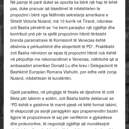
Në pamje të parë duket se opozita ka bërë një hap të lehtë
pas, duke pranuar që bisedimet të mbështeten te
propozimi i bërë nga Ndihmës sekretarja amerikane e
Shtetit Victoria Nuland, më 10 korrik në Tiranë, ndonëse
zoti Basha përsëriti se “ne kemi paraqitur një zgjidhje dhe
kontributi ynë për ta sjellë propozimin hibrid tërësisht
brenda paramatrave të Komisionit të Venecias është
dëshmia e përkushtimit dhe sinqeritetit të PD”. Praktikisht
zoti Basha nënvizon se sipas tij propozimi hibrid nuk është
në përputhje me rekomandimet e Venecias, ndërkohë që si
ambasadori amerikan Donald Lu dhe kreu i Delegacionit të
Bashkimit Europian Romana Vlahutin, por edhe vetë zonja
Nuland, mbështesin të kundërtën.
Gjatë paradites, në përgjigje të ftesës së djeshme të zotit
Meta për takimin e sotëm, zoti Basha kishte deklaruar se
“PD është e gatshme të marrë pjesë në këtë format takimi,
të ekspozojë pa asnjë paragjykim apo prapamendim bazën
ligjore të propozimeve të saj për verifikimin e gjykatësve
dhe prokurorëve, të negociojë zgjidhje që mundësojnë