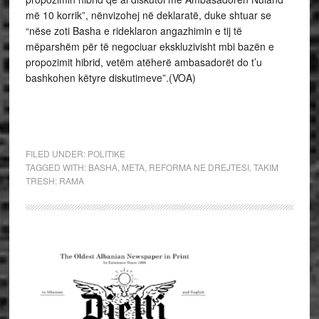
më 10 korrik”, nënvizohej në deklaratë, duke shtuar se
“nëse zoti Basha e rideklaron angazhimin e tij të
mëparshëm për të negociuar ekskluzivisht mbi bazën e
propozimit hibrid, vetëm atëherë ambasadorët do t’u
bashkohen këtyre diskutimeve”.(VOA)
FILED UNDER:
POLITIKE
TAGGED WITH:
BASHA
,
META
,
REFORMA NE DREJTESI
,
TAKIM
TRESH: RAMA