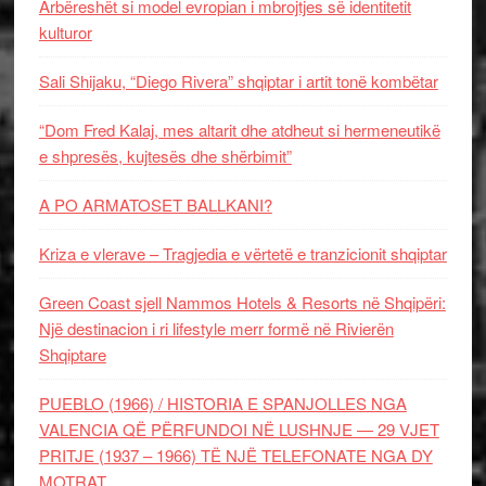
Arbëreshët si model evropian i mbrojtjes së identitetit
kulturor
Sali Shijaku, “Diego Rivera” shqiptar i artit tonë kombëtar
“Dom Fred Kalaj, mes altarit dhe atdheut si hermeneutikë
e shpresës, kujtesës dhe shërbimit”
A PO ARMATOSET BALLKANI?
Kriza e vlerave – Tragjedia e vërtetë e tranzicionit shqiptar
Green Coast sjell Nammos Hotels & Resorts në Shqipëri:
Një destinacion i ri lifestyle merr formë në Rivierën
Shqiptare
PUEBLO (1966) / HISTORIA E SPANJOLLES NGA
VALENCIA QË PËRFUNDOI NË LUSHNJE — 29 VJET
PRITJE (1937 – 1966) TË NJË TELEFONATE NGA DY
MOTRAT