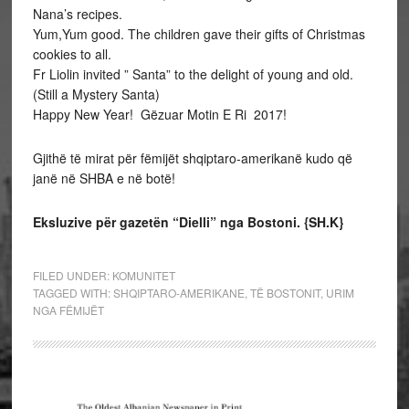
Nana’s recipes.
Yum,Yum good. The children gave their gifts of Christmas
cookies to all.
Fr Liolin invited ” Santa” to the delight of young and old.
(Still a Mystery Santa)
Happy New Year! Gëzuar Motin E Ri 2017!
Gjithë të mirat për fëmijët shqiptaro-amerikanë kudo që
janë në SHBA e në botë!
Eksluzive për gazetën “Dielli” nga Bostoni. {SH.K}
FILED UNDER:
KOMUNITET
TAGGED WITH:
SHQIPTARO-AMERIKANE
,
TË BOSTONIT
,
URIM
NGA FËMIJËT