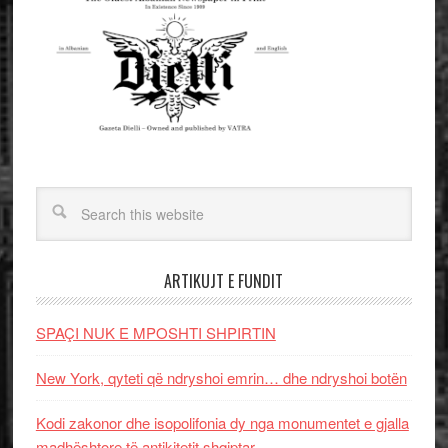
ARTIKUJT E FUNDIT
SPAÇI NUK E MPOSHTI SHPIRTIN
New York, qyteti që ndryshoi emrin… dhe ndryshoi botën
Kodi zakonor dhe isopolifonia dy nga monumentet e gjalla
madhështore të antikitetit shqiptar