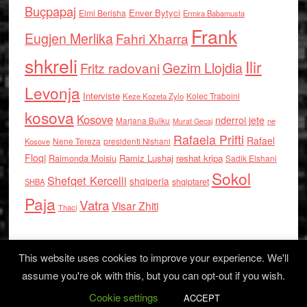
Buçpapaj
Enver Bytyci
Elmi Berisha
Ermira Babamusta
Frank
Eugjen Merlika
Fahri Xharra
shkreli
Ilir
Gezim Llojdia
Fritz radovani
Levonja
Interviste
Kolec Traboini
Keze Kozeta Zylo
kosova
Kosove
nderroi jete
Marjana Bulku
ne
Murat Gecaj
Rafaela Prifti
Rafael
Nene Tereza
Kosove
presidenti Nishani
Floqi
Raimonda Moisiu
Ramiz Lushaj
reshat kripa
Sadik Elshani
Sokol
Shefqet Kercelli
shqiperia
shqiptaret
SHBA
Paja
Vatra
Visar Zhiti
Thaci
This website uses cookies to improve your experience. We'll
assume you're ok with this, but you can opt-out if you wish.
Cookie settings
Log in
ACCEPT