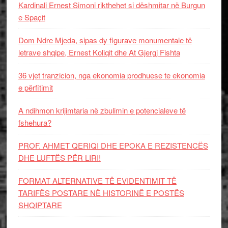
Kardinali Ernest Simoni rikthehet si dëshmitar në Burgun
e Spaçit
Dom Ndre Mjeda, sipas dy figurave monumentale të
letrave shqipe, Ernest Koliqit dhe At Gjergj Fishta
36 vjet tranzicion, nga ekonomia prodhuese te ekonomia
e përfitimit
A ndihmon krijimtaria në zbulimin e potencialeve të
fshehura?
PROF. AHMET QERIQI DHE EPOKA E REZISTENCЁS
DHE LUFTЁS PЁR LIRI!
FORMAT ALTERNATIVE TË EVIDENTIMIT TË
TARIFËS POSTARE NË HISTORINË E POSTËS
SHQIPTARE