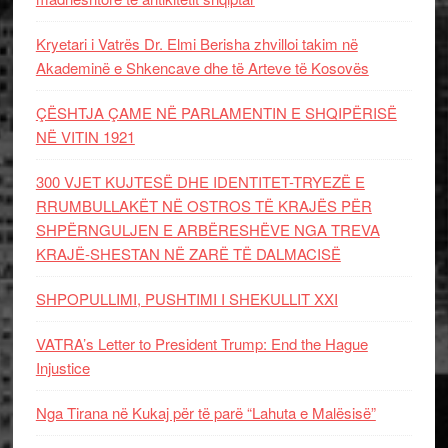
Kryetari i Vatrës Dr. Elmi Berisha zhvilloi takim në
Akademinë e Shkencave dhe të Arteve të Kosovës
ÇËSHTJA ÇAME NË PARLAMENTIN E SHQIPËRISË
NË VITIN 1921
300 VJET KUJTESË DHE IDENTITET-TRYEZË E
RRUMBULLAKËT NË OSTROS TË KRAJËS PËR
SHPËRNGULJEN E ARBËRESHËVE NGA TREVA
KRAJË-SHESTAN NË ZARË TË DALMACISË
SHPOPULLIMI, PUSHTIMI I SHEKULLIT XXI
VATRA’s Letter to President Trump: End the Hague
Injustice
Nga Tirana në Kukaj për të parë “Lahuta e Malësisë”