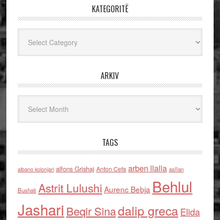
KATEGORITË
Kategoritë
ARKIV
Arkiv
TAGS
arben llalla
alfons Grishaj
Anton Cefa
asllan
albano kolonjari
Behlul
Astrit Lulushi
Aurenc Bebja
Bushati
Jashari
dalip greca
Beqir Sina
Elida