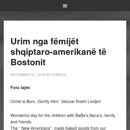
Urim nga fëmijët
shqiptaro-amerikanë të
Bostonit
DECEMBER 21, 2016
BY
DGRECA
Foto lajm/
Christ is Born, Glorify Him! Gëzuar Krisht Lindjet!
Wonderful day for the children with BaBa’s,Nana’s, family
and friends.
The ” New Americans”, made baked goods from our