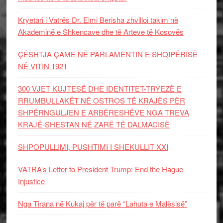
Kryetari i Vatrës Dr. Elmi Berisha zhvilloi takim në
Akademinë e Shkencave dhe të Arteve të Kosovës
ÇËSHTJA ÇAME NË PARLAMENTIN E SHQIPËRISË
NË VITIN 1921
300 VJET KUJTESË DHE IDENTITET-TRYEZË E
RRUMBULLAKËT NË OSTROS TË KRAJËS PËR
SHPËRNGULJEN E ARBËRESHËVE NGA TREVA
KRAJË-SHESTAN NË ZARË TË DALMACISË
SHPOPULLIMI, PUSHTIMI I SHEKULLIT XXI
VATRA’s Letter to President Trump: End the Hague
Injustice
Nga Tirana në Kukaj për të parë “Lahuta e Malësisë”