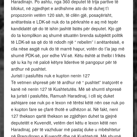
Haradinajn. Po ashtu, nga 360 deputet të trija partive të
bllokut, në zgjedhjet e ardhshme ato do të duhej t’i
propozonin vetëm 120 sish, të cilën gjë, posaçërisht,
anëtarësia e LDK-së nuk do ta përkrahte e aq më tepër
kandidatët që do të ishin jashtë listës për deputet. Kjo gjë
do ta komplikon aq shumë situatën brenda subjektit politik
të LDK-së sa që do të ndodh një “ rebelim” i anëtarësisë, e
cila nëse asgjë nuk do të marrë hapur, votën do t’ia jap më
shumë PDK-së, por edhe VV-së. Këtu është ai thelbi i frikës
që iu ka hy në palcë këtyre liderëve të pangopur për të
ardhur në pushtet.
Juristi i pasluftës nuk e kupton nenin 127
Të vetmen shpresë për të ardhur në “ pushtet” inatçorët e
kanë në nenin 127 të Kushtetutës. Më së shumti shpresë
ka juristi i pasluftës, Ramush Haradinaj, i cili siç duket
ashiqare ose nuk po e lexon në tërësi këtë nën ose nuk po
e kupton fare se çfarë thotë e udhëzon ai. Në fakt, neni
127 thekson qartë thekson se zgjidhjen duhet ta gjejnë
deputetët e Kuvendit, vetëm deri këtu e lexon këtë nen
Haradinaj, për të vazhduar më pastaj duke u mbështetur
në Rregulloren e Kuvendit dhe në Kushtetutë. Më shumë