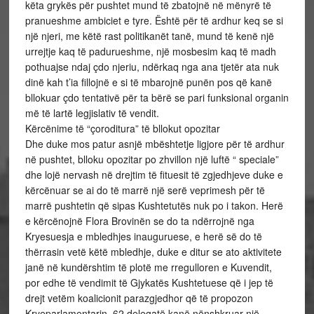
këta grykës për pushtet mund të zbatojnë në mënyrë të
pranueshme ambiciet e tyre. Është për të ardhur keq se si
një njeri, me këtë rast politikanët tanë, mund të kenë një
urrejtje kaq të padurueshme, një mosbesim kaq të madh
pothuajse ndaj çdo njeriu, ndërkaq nga ana tjetër ata nuk
dinë kah t’ia fillojnë e si të mbarojnë punën pos që kanë
bllokuar çdo tentativë për ta bërë se pari funksional organin
më të lartë legjislativ të vendit.
Kërcënime të “çoroditura” të bllokut opozitar
Dhe duke mos patur asnjë mbështetje ligjore për të ardhur
në pushtet, blloku opozitar po zhvillon një luftë “ speciale”
dhe lojë nervash në drejtim të fituesit të zgjedhjeve duke e
kërcënuar se ai do të marrë një serë veprimesh për të
marrë pushtetin që sipas Kushtetutës nuk po i takon. Herë
e kërcënojnë Flora Brovinën se do ta ndërrojnë nga
Kryesuesja e mbledhjes inauguruese, e herë së do të
thërrasin vetë këtë mbledhje, duke e ditur se ato aktivitete
janë në kundërshtim të plotë me rregulloren e Kuvendit,
por edhe të vendimit të Gjykatës Kushtetuese që i jep të
drejt vetëm koalicionit parazgjedhor që të propozon
Kryeparlamentarin. 62 delegatë kanë nënshkruar një