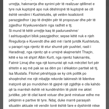
urrejtja, hakmarrja dhe synimi për të realizuar qëllimet e
tyre nuk kuptojnë apo nuk dëshirojnë të kuptojnë se cili
është vendimi i Kushtetutës, që vetëm koalicionit
parazgjedhor i jep të drejtën për të propozuar dhe për të
zgjedhur Kryekuvendarin nga radhët e tij.
Si mund të këtë urrejtje kaq të padurueshme/
I ashtuquajturi bllok paszgjedhor, sepse këtë nuk e njeh
Rregullorja e Kuvendit dhe akti më i lartë juridik Kushtetuta,
u parapri nga njerëz të etur shumë për pushtet, rasti i
Haradinajt, nga njerëz që e urrejnë skajmerisht Thaçin,
këtë e ka në shpirt Albin Kurti, nga njerëz hakmarrës,
Fatmir Limaj dhe nga një komunist që nuk mërzitet fort për
shtetin e aq më pak se sa dëm po i shkakton partisë së tij,
Isa Mustafa. Fitohet përshtypja se ky cirk politik po
shoqërohet me një mbajtje rekorde takimesh të liderëve
inatçorë që po mundohen të gjejnë një zgjidhje e cila kahdo
që ta marrësh është në kundërshtim të plotë me aktet
juridike, për të cilat kanë votuar dhe janë miratuar edhe me
pëlqimin e partive të tyre. Ndaj, duke marrë parasysh
situatën aktuale në vendin tonë është fare e dyshimtë nëse