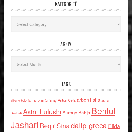
KATEGORITË
Kategoritë
ARKIV
Arkiv
TAGS
arben llalla
alfons Grishaj
Anton Cefa
asllan
albano kolonjari
Behlul
Astrit Lulushi
Aurenc Bebja
Bushati
Jashari
dalip greca
Beqir Sina
Elida