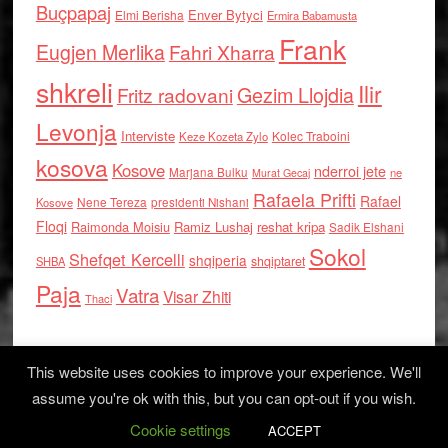
Buçpapaj
Enver Bytyci
Elmi Berisha
Ermira Babamusta
Frank
Eugjen Merlika
Fahri Xharra
shkreli
Ilir
Gezim Llojdia
Fritz radovani
Levonja
Interviste
Kolec Traboini
Keze Kozeta Zylo
kosova
Kosove
nderroi jete
Marjana Bulku
ne
Murat Gecaj
Rafaela Prifti
Rafael
Nene Tereza
Kosove
presidenti Nishani
Floqi
Raimonda Moisiu
Ramiz Lushaj
reshat kripa
Sadik Elshani
Sokol
Shefqet Kercelli
shqiperia
shqiptaret
SHBA
Paja
Vatra
Visar Zhiti
Thaci
This website uses cookies to improve your experience. We'll
assume you're ok with this, but you can opt-out if you wish.
Cookie settings
Log in
ACCEPT