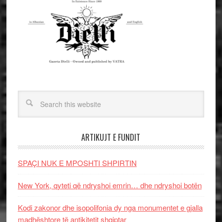
ARTIKUJT E FUNDIT
SPAÇI NUK E MPOSHTI SHPIRTIN
New York, qyteti që ndryshoi emrin… dhe ndryshoi botën
Kodi zakonor dhe isopolifonia dy nga monumentet e gjalla
madhështore të antikitetit shqiptar