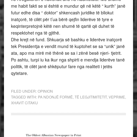
me habit fakti se si është e mundur që në këtë “ kurth” janë
futur edhe disa “ doktor” shkencash juridike të bllokut
inatçorë, të cilët për t’ua bërë qejfin liderëve të tyre e
keqinterpretojnë këtë nen shumë të qartë që duhet të
respektohet nga të gjithë.
Dhe krejt në fund. Shkuarja së bashku e liderëve inatçorë
tek Presidentja e vendit mund të kuptohet se sa “unik” janë
ata, apo ma mirë më thënë se sa i zënë besë njeri- tjetrit.
Po ashtu, turpi iu ka ikur nga shpirti e mendja liderëve tanë
politik, të cilët janë shkëputur fare nga realiteti i jetës
qytetare.
FILED UNDER:
OPINION
TAGGED WITH:
PA NDONJË FORMË
,
TË LEGJITIMITETIT
,
VEPRIME
,
XHAVIT CITAKU