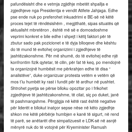
pafundësisht dhe e vetmja zgjidhje mbetët shpallja e
zgjedhjeve nga Presidentja e vendit Atifete Jahjaga. Edhe
pse ende nuk po preferohet inkuadrimi e BE-së në këtë
proces tejet të rëndësishëm , megjithatë, sipas situatës që
aktualisht mbretëron , është më së e domosdoshme
veprimi konkret e bile edhe i shpejt i këtij faktori për të
zbutur sado pak pozicionet e të dyja blloqeve dhe kështu
do të mund të evitohej organizimi i zgjedhjeve të
jashtëzakonshme. Për më shumë, do të evitohej edhe një
konfrontim fizik qytetar, të cilin, për fat të keq, po mendojnë
ta organizojnë humbësit me përkrahjen edhe të disa “
analistëve”, duke organizuar protesta vetëm e vetëm që
mos t’iu humbët ky rast i fundit për të ardhur në pushtet.
Shtrohet pyetja se përse blloku opozitar po i frikohet
zgjedhjeve të jashtëzakonshme, të cilat, siç po duket, janë
të pashmangshme. Përgjigja në këtë rast është negative
për liderët e bllokut inatçor sepse nëse në këto zgjedhje
shkon me këtë përbërje humbjen e kanë të sigurt, në rend
të parë, se anëtarët dhe simpatizuesit e LDK-së në asnjë
mënyrë nuk do të votojnë për Kryeminister Ramush