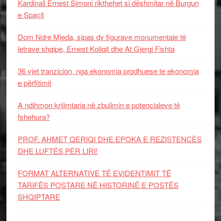
Kardinali Ernest Simoni rikthehet si dëshmitar në Burgun
e Spaçit
Dom Ndre Mjeda, sipas dy figurave monumentale të
letrave shqipe, Ernest Koliqit dhe At Gjergj Fishta
36 vjet tranzicion, nga ekonomia prodhuese te ekonomia
e përfitimit
A ndihmon krijimtaria në zbulimin e potencialeve të
fshehura?
PROF. AHMET QERIQI DHE EPOKA E REZISTENCЁS
DHE LUFTЁS PЁR LIRI!
FORMAT ALTERNATIVE TË EVIDENTIMIT TË
TARIFËS POSTARE NË HISTORINË E POSTËS
SHQIPTARE