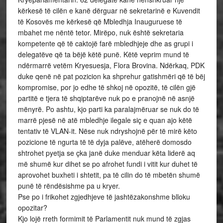
kërkesë të cilën e kanë dërguar në sekretarinë e Kuvendit
të Kosovës me kërkesë që Mbledhja Inauguruese të
mbahet me nëntë tetor. Mirëpo, nuk është sekretaria
kompetente që të caktojë farë mbledhjeje dhe as grupi i
delegatëve që ta bëjë këtë punë. Këtë veprim mund të
ndërmarrë vetëm Kryesuesja, Flora Brovina. Ndërkaq, PDK
duke qenë në pat pozicion ka shprehur gatishmëri që të bëj
kompromise, por jo edhe të shkoj në opozitë, të cilën gjë
partitë e tjera të shqiptarëve nuk po e pranojnë në asnjë
mënyrë. Po ashtu, kjo parti ka paralajmëruar se nuk do të
marrë pjesë në atë mbledhje ilegale siç e quan ajo këtë
tentativ të VLAN-it. Nëse nuk ndryshojnë për të mirë këto
pozicione të ngurta të të dyja palëve, atëherë domosdo
shtrohet pyetja se çka janë duke menduar këta liderë aq
më shumë kur dihet se po afrohet fundi i vitit kur duhet të
aprovohet buxheti i shtetit, pa të cilin do të mbetën shumë
punë të rëndësishme pa u kryer.
Pse po i frikohet zgjedhjeve të jashtëzakonshme blloku
opozitar?
Kjo lojë rreth formimit të Parlamentit nuk mund të zgjas