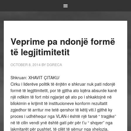
Veprime pa ndonjë formë
të legjitimitetit
OCTOBER 8, 2014
BY
DGRECA
Shkruan: XHAVIT ÇITAKU/
Cirku i liderëve politik të ënjtën e shkruar nuk pati ndonjë
formë të legjitimitetit, por të gjitha ato lojëra absurde kanë
një ndikim të fort mbi ngjarjet që ato po i shkaktojnë në
bllokimin e krijimit të institucioneve konform rezultatit
zgjedhor të arritur me tetë qershor të këtij viti.I gjithë ky
proces i udhëhequr nga VLAN-i është një farsë “ tragjike”
në të cilin vendi ynë është gati për për t’u “ shqyer” nga
lakmitarët për pushtet, të cilët të sëmur nga xhelozia,