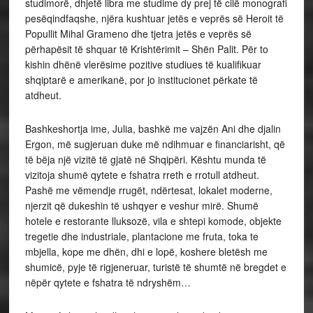
studimorë, dhjetë libra me studime dy prej të cilë monografi
pesëqindfaqshe, njëra kushtuar jetës e veprës së Heroit të
Popullit Mihal Grameno dhe tjetra jetës e veprës së
përhapësit të shquar të Krishtërimit – Shën Palit. Për to
kishin dhënë vlerësime pozitive studiues të kualifikuar
shqiptarë e amerikanë, por jo institucionet përkate të
atdheut.
Bashkeshortja ime, Julia, bashkë me vajzën Ani dhe djalin
Ergon, më sugjeruan duke më ndihmuar e financiarisht, që
të bëja një vizitë të gjatë në Shqipëri. Kështu munda të
vizitoja shumë qytete e fshatra rreth e rrotull atdheut.
Pashë me vëmendje rrugët, ndërtesat, lokalet moderne,
njerzit që dukeshin të ushqyer e veshur mirë. Shumë
hotele e restorante lluksozë, vila e shtepi komode, objekte
tregetie dhe industriale, plantacione me fruta, toka te
mbjella, kope me dhën, dhi e lopë, koshere bletësh me
shumicë, pyje të rigjeneruar, turistë të shumtë në bregdet e
nëpër qytete e fshatra të ndryshëm…