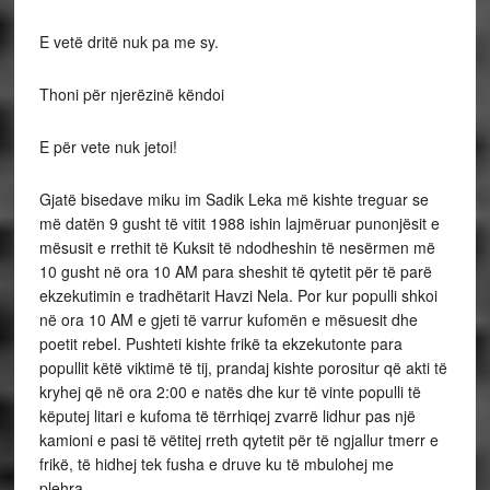
E vetë dritë nuk pa me sy.
Thoni për njerëzinë këndoi
E për vete nuk jetoi!
Gjatë bisedave miku im Sadik Leka më kishte treguar se
më datën 9 gusht të vitit 1988 ishin lajmëruar punonjësit e
mësusit e rrethit të Kuksit të ndodheshin të nesërmen më
10 gusht në ora 10 AM para sheshit të qytetit për të parë
ekzekutimin e tradhëtarit Havzi Nela. Por kur populli shkoi
në ora 10 AM e gjeti të varrur kufomën e mësuesit dhe
poetit rebel. Pushteti kishte frikë ta ekzekutonte para
popullit këtë viktimë të tij, prandaj kishte porositur që akti të
kryhej që në ora 2:00 e natës dhe kur të vinte populli të
këputej litari e kufoma të tërrhiqej zvarrë lidhur pas një
kamioni e pasi të vëtitej rreth qytetit për të ngjallur tmerr e
frikë, të hidhej tek fusha e druve ku të mbulohej me
plehra…