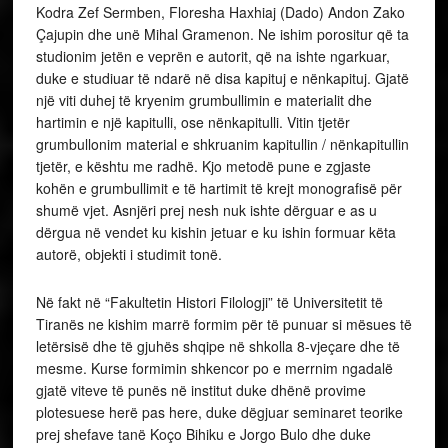
Kodra Zef Sermben, Floresha Haxhiaj (Dado) Andon Zako
Çajupin dhe unë Mihal Gramenon. Ne ishim porositur që ta
studionim jetën e veprën e autorit, që na ishte ngarkuar,
duke e studiuar të ndarë në disa kapituj e nënkapituj. Gjatë
një viti duhej të kryenim grumbullimin e materialit dhe
hartimin e një kapitulli, ose nënkapitulli. Vitin tjetër
grumbullonim material e shkruanim kapitullin / nënkapitullin
tjetër, e kështu me radhë. Kjo metodë pune e zgjaste
kohën e grumbullimit e të hartimit të krejt monografisë për
shumë vjet. Asnjëri prej nesh nuk ishte dërguar e as u
dërgua në vendet ku kishin jetuar e ku ishin formuar këta
autorë, objekti i studimit tonë.
Në fakt në “Fakultetin Histori Filologji” të Universitetit të
Tiranës ne kishim marrë formim për të punuar si mësues të
letërsisë dhe të gjuhës shqipe në shkolla 8-vjeçare dhe të
mesme. Kurse formimin shkencor po e merrnim ngadalë
gjatë viteve të punës në institut duke dhënë provime
plotesuese herë pas here, duke dëgjuar seminaret teorike
prej shefave tanë Koço Bihiku e Jorgo Bulo dhe duke