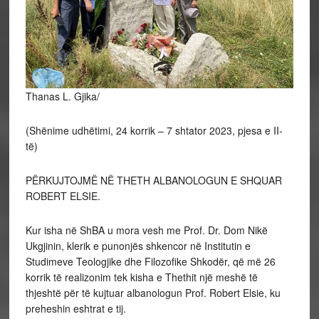
Thanas L. Gjika/
(Shënime udhëtimi, 24 korrik – 7 shtator 2023, pjesa e II-
të)
PËRKUJTOJMË NË THETH ALBANOLOGUN E SHQUAR
ROBERT ELSIE.
Kur isha në ShBA u mora vesh me Prof. Dr. Dom Nikë
Ukgjinin, klerik e punonjës shkencor në Institutin e
Studimeve Teologjike dhe Filozofike Shkodër, që më 26
korrik të realizonim tek kisha e Thethit një meshë të
thjeshtë për të kujtuar albanologun Prof. Robert Elsie, ku
preheshin eshtrat e tij.