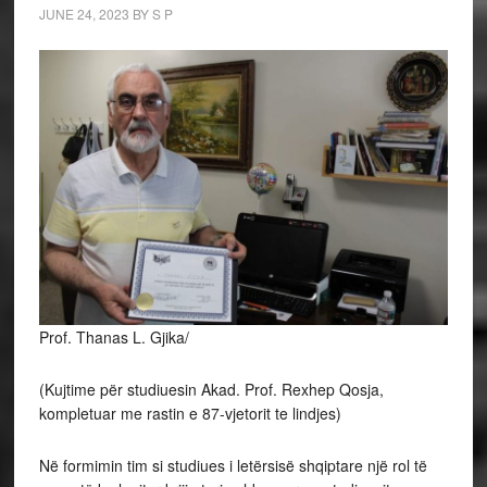
JUNE 24, 2023
BY
S P
Prof. Thanas L. Gjika/
(Kujtime për studiuesin Akad. Prof. Rexhep Qosja,
kompletuar me rastin e 87-vjetorit te lindjes)
Në
formimin tim si studiues i letërsisë shqiptare një rol të