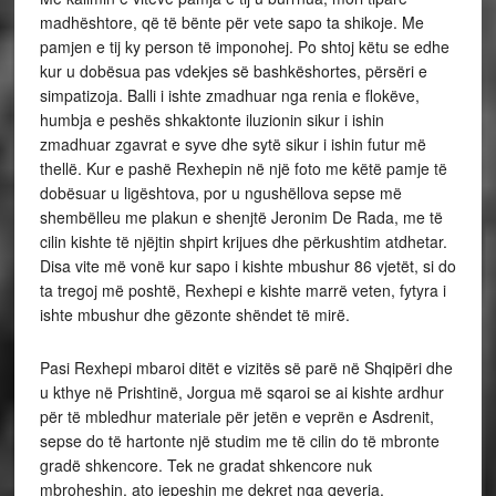
madhështore, që të bënte për vete sapo ta shikoje. Me
pamjen e tij ky person të imponohej. Po shtoj këtu se edhe
kur u dobësua pas vdekjes së bashkëshortes, përsëri e
simpatizoja. Balli i ishte zmadhuar nga renia e flokëve,
humbja e peshës shkaktonte iluzionin sikur i ishin
zmadhuar zgavrat e syve dhe sytë sikur i ishin futur më
thellë. Kur e pashë Rexhepin në një foto me këtë pamje të
dobësuar u ligështova, por u ngushëllova sepse më
shembëlleu me plakun e shenjtë Jeronim De Rada, me të
cilin kishte të njëjtin shpirt krijues dhe përkushtim atdhetar.
Disa vite më vonë kur sapo i kishte mbushur 86 vjetët, si do
ta tregoj më poshtë, Rexhepi e kishte marrë veten, fytyra i
ishte mbushur dhe gëzonte shëndet të mirë.
Pasi Rexhepi mbaroi ditët e vizitës së parë në Shqipëri dhe
u kthye në Prishtinë, Jorgua më sqaroi se ai kishte ardhur
për të mbledhur materiale për jetën e veprën e Asdrenit,
sepse do të hartonte një studim me të cilin do të mbronte
gradë shkencore. Tek ne gradat shkencore nuk
mbroheshin, ato jepeshin me dekret nga qeveria.