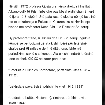
Në vitin 1972 profesor Qosja u emërua drejtoir i Institutit
Albanologjik të Prishtinës dhe pas kësaj erdhi shumë herë
të tjera në Shqipëri. Unë pata rast të ulesha në një tavolinë
me të te kafeneja e Pallatit të Kulturës, ku ai zhvilloi një
bisedë me profesorët Koço Bihiku e Dhimitër Shuteriqi.
Dy profesorët tanë, K. Bihiku dhe Dh. Shuteriqi, ngulnin
këmbë se periodizimi që ata kishin bërë për letërsinë
shqipe prej Rilindjes e deri në ditët tona, ishte një
periodizim i saktë e shkencor. Ata e kishin ndarë letërsinë
tonë të shek XIX-XX në katër periudha:
“Letërsia e Rilindjes Kombëtare, përfshinte vitet 1878 –
1912”.
“Letërsia e pavarësisë, përfshinte vitet 1912-1939”.
“Letërsia e Luftës Nacional-Çlirimtare, përfshinte vitet
1939-1944”.