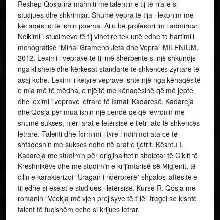
Rexhep Qosja na mahniti me talentin e tij të rrallë si
studjues dhe shkrimtar. Shumë vepra të tija i lexonim me
kënaqësi si të ishin poema. Ai u bë profesori im i admiruar.
Ndikimi i studimeve të tij vihet re tek unë edhe te hartimi i
monografisë “Mihal Grameno Jeta dhe Vepra” MILENIUM,
2012. Leximi i veprave të tij më shërbente si një shkundje
nga klishetë dhe kërkesat standarte të shkencës zyrtare të
asaj kohe. Leximi i këtyre veprave ishte një nga kënaqësitë
e mia më të mëdha, e njëjtë me kënaqësinë që më jepte
dhe leximi i veprave letrare të Ismail Kadaresë. Kadareja
dhe Qosja për mua ishin një pendë qe që lëvronin me
shumë sukses, njëri arat e letërsisë e tjetri ato të shkencës
letrare. Talenti dhe formimi i tyre i ndihmoi ata që të
shfaqeshin me sukses edhe në arat e tjetrit. Kështu I.
Kadareja me studimin për origjinalitetin shqiptar të Ciklit të
Kreshnikëve dhe me studimin e krijimtarisë së Migjenit, të
cilin e karakterizoi “Uragan i ndërprerë” shpalosi aftësitë e
tij edhe si eseist e studiues i letërsisë. Kurse R. Qosja me
romanin “Vdekja më vjen prej syve të tillë” tregoi se kishte
talent të fuqishëm edhe si krijues letrar.