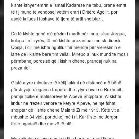
kishte kthyer emrin e Ismail Kadaresë në tabu, pranë emrit
të tij mund të vendosej vetëm emri i Dritëro Agollit, por
asnjë krijues i fushave të tjera të artit shqiptar…
Do të kishte qenë një gëzim i madh për mua, sikur Jorgua,
kolegu im i zyrës, të më kishte prezantuar me studiuesin
Qosja, i cili më ishte ngulitur në mendje për vlerësimin e
lartë që i kishte bërë tim vëllai. Mirëpo ai nuk mund të mos i
përmbahej porosisë që i kishin dhënë, prandaj nuk na
prezantoi.
Gjatë atyre minutave të këtij takimi në distancë më bënë
përshtypje eleganca trupore dhe fytyra ovale e Rexhepit,
pamje tipike e malësorëve të Alpeve Shqiptare. Ai kishte
lindur në rrëzën veriore të këtyre Alpeve, në një fshat
shqiptar që i ishte dhënë Malit të Zi më 1913. Këtë vit ai
mbushte 34 vjet, por dukej më i ri. Kur fliste me Jorgon
fliste ngadalë dhe me zë të ulët.
Me kalimin e viteve pamja e tij u burrnua, mori tipare