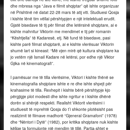
dhe mbresa nga “Java e filmit shqiptar” që ishte organizuar
në Prishtinë në datat 22-28 mars të atij viti. Studiuesi Qosja
i kishte lënë tim vëllai përshtypjen e një intelektuali erudit.
Gjatë bisedave të tij për filmat dhe letërsinë shqiptare, ai e
kishte mahnitur Viktorin me mendimet e tij për romanin
“Kështjella” të Kadaresë, etj. Në fund të bisedave, pasi
kishte parë filmat shqiptarë, ai e kishte vlerësuar Viktorin
shumë lart si kineast: “Më vjen mirë që kultura shqiptare ka
jo vetëm një Ismail Kadare në letërsi, por edhe një Viktor
Gjika në kinematografi”.
I pamësuar me të tilla vlerësime, Viktori i kishte thënë se
kinematografia shqiptare ishte e re dhe ishte shpejt për
krahasime të tilla. Rexhepit i kishte bërë përshtypje kjo
përgjigje plot modesti dhe ishte ngritur e i kishte dhënë
dorën si shënjë respekti. Realisht Viktorit vlerësimi i
studiuesit të mprehtë Qosja do t’i shkonte plotësisht pas
realizimit të filmave madhorë “Gjeneral Gramafoni” (1978)
dhe “Nëntori i Dytë” (1982), por kritika shqiptare nuk kishte
këllqe ta formulonte një mendim të tillë. Partia-shtet e