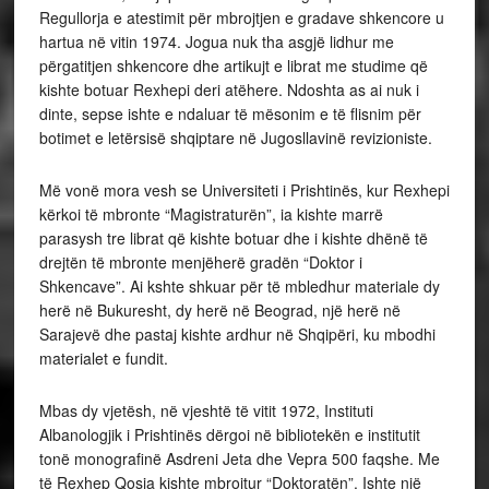
Regullorja e atestimit për mbrojtjen e gradave shkencore u
hartua në vitin 1974. Jogua nuk tha asgjë lidhur me
përgatitjen shkencore dhe artikujt e librat me studime që
kishte botuar Rexhepi deri atëhere. Ndoshta as ai nuk i
dinte, sepse ishte e ndaluar të mësonim e të flisnim për
botimet e letërsisë shqiptare në Jugosllavinë revizioniste.
Më vonë mora vesh se Universiteti i Prishtinës, kur Rexhepi
kërkoi të mbronte “Magistraturën”, ia kishte marrë
parasysh tre librat që kishte botuar dhe i kishte dhënë të
drejtën të mbronte menjëherë gradën “Doktor i
Shkencave”. Ai kshte shkuar për të mbledhur materiale dy
herë në Bukuresht, dy herë në Beograd, një herë në
Sarajevë dhe pastaj kishte ardhur në Shqipëri, ku mbodhi
materialet e fundit.
Mbas dy vjetësh, në vjeshtë të vitit 1972, Instituti
Albanologjik i Prishtinës dërgoi në bibliotekën e institutit
tonë monografinë Asdreni Jeta dhe Vepra 500 faqshe. Me
të Rexhep Qosja kishte mbrojtur “Doktoratën”. Ishte një