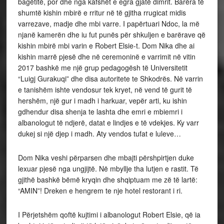
bagëtitë, por dhe nga kafshët e egra gjatë dimrit. Barëra të
shumtë kishin mbirë e rritur në të gjitha rrugicat midis
varrezave, madje dhe mbi varre. I papërtuari Ndoc, la më
njanë kamerën dhe iu fut punës për shkuljen e barërave që
kishin mbirë mbi varin e Robert Elsie-t. Dom Nika dhe ai
kishin marrë pjesë dhe në ceremoninë e varrimit në vitin
2017 bashkë me një grup pedagogësh të Universitetit
“Luigj Gurakuqi” dhe disa autoritete te Shkodrës. Në varrin
e tanishëm ishte vendosur tek kryet, në vend të gurit të
hershëm, një gur i madh i harkuar, vepër arti, ku ishin
gdhendur disa shenja te lashta dhe emri e mbiemri i
albanologut të ndjerë, datat e lindjes e të vdekjes. Ky varr
dukej si një djep i madh. Aty vendos tufat e luleve…
Dom Nika veshi përparsen dhe mbajti përshpirtjen duke
lexuar pjesë nga ungjijtë. Në mbyllje tha lutjen e rastit. Të
gjithë bashkë bëmë kryqin dhe shqiptuam me zë të lartë:
“AMIN”! Dreken e hengrem te nje hotel restorant i ri.
I Përjetshëm qoftë kujtimi i albanologut Robert Elsie, që ia