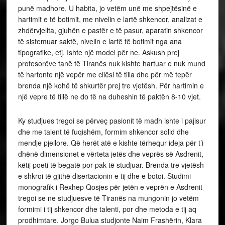
punë madhore. U habita, jo vetëm unë me shpejtësinë e
hartimit e të botimit, me nivelin e lartë shkencor, analizat e
zhdërvjellta, gjuhën e pastër e të pasur, aparatin shkencor
të sistemuar saktë, nivelin e lartë të botimit nga ana
tipografike, etj. Ishte një model për ne. Askush prej
profesorëve tanë të Tiranës nuk kishte hartuar e nuk mund
të hartonte një vepër me cilësi të tilla dhe për më tepër
brenda një kohë të shkurtër prej tre vjetësh. Për hartimin e
një vepre të tillë ne do të na duheshin të paktën 8-10 vjet.
Ky studjues tregoi se përveç pasionit të madh ishte i pajisur
dhe me talent të fuqishëm, formim shkencor solid dhe
mendje pjellore. Që herët atë e kishte tërhequr ideja për t’i
dhënë dimensionet e vërteta jetës dhe veprës së Asdrenit,
këtij poeti të begatë por pak të studjuar. Brenda tre vjetësh
e shkroi të gjithë disertacionin e tij dhe e botoi. Studimi
monografik i Rexhep Qosjes për jetën e veprën e Asdrenit
tregoi se ne studjuesve të Tiranës na mungonin jo vetëm
formimi i tij shkencor dhe talenti, por dhe metoda e tij aq
prodhimtare. Jorgo Bulua studjonte Naim Frashërin, Klara