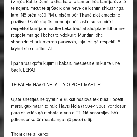
i z-njës Baftie Domi, u dha kafet e lamtumirës familjarëve të
të ndjerit, mikut të tij Sadik dhe neve që kishim shkuar nga
larg. Në orën 4:30 PM u nisëm për Tiranë plot emocione
pozitive. Gjatë rrugës mendoja për faktin se sa mirë i
respektoi familja e madhe Leka traditat shqiptare lidhur me
respektimin që I bëhet të vdekurit. Mundimi dhe
shpenzimet nuk merren parasysh, mjafton që respekti të
kryhet si e meriton Ai.
I paharuar qoftë kujtimi i babait, mësuesit e mikut të urtë
Sadik LEKA!
TE FALEM HAVZI NELA, TY O POET MARTIR
Gjatë shëtitjes në qytetin e Kuksit ndalova tek busti i poetit
martir, guximtarit të rallë Havzi Nela (1934-1988), vendosur
para shkollës që mabnte emrin e Tij. Në basoreljev ishin
gdhendur katër rreshta nga një poezi e tij:
Thoni dritë ai kërkoi