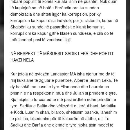
mbarë popullit të kohës kur ata ishin në pushtet. Nuk duan
të kuptojnë se në botën Perëndimore ku sundon
demokracia dhe shteti ligjor ka korrupsion, por ky
korrupsion ka kapur disa individë, por jo sistemin, kurse në
Shqipëri ku sundojnë pasardhësit e klanit komunist,
korrupsioni ka kapur gjithë klasën sunduese, e cila do të
mënjanohet pasi të vendoset ligji.
NË RESPEKT TË MËSUESIT SADIK LEKA DHE POETIT
HAVZI NELA
Kur jetoja në qytezën Lancaster MA isha njohur me dy të
rinj kuksianë të zgjuar e punëtorë, Albert e Besim Leka. Të
dy bashkë me nuset e tyre Eliamonda dhe Laureta na
prisnin e na respektonin mua dhe Julian si prindërit e tyre.
Kjo miqësi u forcua edhe më pasi erdhën edhe prindërit e
tyre, Sadiku e Baftia dhe vëllezërit e tjerë Albani, Adriatiku
e Klodi. Luanim shah, bilardo, shëtisnim bashkë, laheshim
te pishina, bisedonim për të kaluarën në atdhe, etj. Te
Sadiku dhe Barfia dhe djemtë e tyre njoha tipin model të