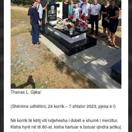
Thanas L. Gjika/
(Shënime udhëtimi, 24 korrik – 7 shtator 2023, pjesa e I)
Në
korrik të këtij viti ndjehesha i dobët e shumë i merzitur.
Kisha hyrë në të 80-at, kisha hartuar e botuar qindra artikuj