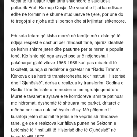
veçantë ka luajtur krijimtaria shkencore e studiuesit
poliedrik Prof. Rexhep Qosja. Me veprat e tij ai ka ndikuar
edhe në formimin e shumë studiuesve të tjerë, por unë do
të tregoj si e njoha atë si person dhe si krijimtari shkencore.
Edukata fetare që kisha marrë në familje më nxiste që të
ndjeja respekt e dashuri për rilindasit tanë, njerëz idealistë
që kishin shkrirë jetën dhe pasurinë për të mirën e popullit
tonë. Kjo ishte një nga arsyet pse unë ndjehesha i
pakënaqur gjatë viteve 1966-1969 kur, pas mbarimit të
fakultetit, punoja si redaktor e gazetar në “Radio Tirana”.
Kërkova disa herë të transferohesha tek “Instituti i Historisë
dhe i Gjuhësisë”, derisa u realizua ky transferim. Godina e
Radio Tiranës ishte e re moderne me ngrohje qendrore.
Muret e tavanet e zyrave e të korridoreve ishin të patinuar
me hidromat, dyshemtë të shtruara me parket, dritaret e
mëdha por mua nuk më hynin në sy. Më pëlqente t’i
kushtoja jetën studimit të jetës e të veprës së rilindasve
tanë, gjë që e realizova kur fillova punën në Sektorin e
Letërsisë të “Institutit të Historisë dhe të Gjuhësisë” në
janar të vitit 1970.