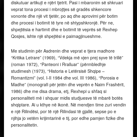
diskutuar artikujt e njëri tjetrit. Pasi i mbaronim së shkruari
veprat tona procesi i mbrojtjes së gradës shkencore
vononte dhe një vit tjetër, po aq dhe aprovimi për botim
dhe procesi i botimit të tyre në shtypshkronjë. Për ne,
shpejtësia e hartimit dhe e botimit të veprës së Rexhep
Qosjes, ishte një shpejtësi e paimagjinueshme.
Me studimin për Asdrenin dhe veprat e tjera madhore
“Kritika Letrare” (1969), “Vdekja më vjen prej syve të trillë”
(roman 1972), “Panteoni i Rralluar” (përmbledhje
studimesh (1973), “Historia e Letërsisë Shqipe –
Romantizmi” (vol. I-II 1984 dhe vol. III 1986), “Porosia e
Madhe” (monografi për jetën dhe veprën e Naim Frashërit,
1986) dhe me disa drama, etj, Rexhepi u shfaq si
personaliteti më i shquar midis studjuesve të mbarë botës
shqiptare. Ai u kthye në ikonë. Në mendjen time zuri vendin
e një Rilindësi, por të një Rilindasi të gjallë, sepse po e
njihja jo vetëm krijimtarinë e tij, por edhe pamjen fizike dhe
personalitetin.