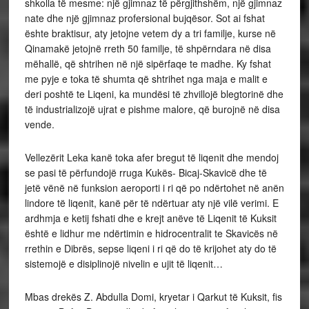
shkolla të mesme: një gjimnaz të përgjithshëm, një gjimnaz
nate dhe një gjimnaz profersional bujqësor. Sot ai fshat
ështe braktisur, aty jetojne vetem dy a tri familje, kurse në
Qinamakë jetojnë rreth 50 familje, të shpërndara në disa
mëhallë, që shtrihen në një sipërfaqe te madhe. Ky fshat
me pyje e toka të shumta që shtrihet nga maja e malit e
deri poshtë te Liqeni, ka mundësi të zhvillojë blegtorinë dhe
të industrializojë ujrat e pishme malore, që burojnë në disa
vende.
Vellezërit Leka kanë toka afer bregut të liqenit dhe mendoj
se pasi të përfundojë rruga Kukës- Bicaj-Skavicë dhe të
jetë vënë në funksion aeroporti i ri që po ndërtohet në anën
lindore të liqenit, kanë për të ndërtuar aty një vilë verimi. E
ardhmja e ketij fshati dhe e krejt anëve të Liqenit të Kuksit
është e lidhur me ndërtimin e hidrocentralit te Skavicës në
rrethin e Dibrës, sepse liqeni i ri që do të krijohet aty do të
sistemojë e disiplinojë nivelin e ujit të liqenit…
Mbas drekës Z. Abdulla Domi, kryetar i Qarkut të Kuksit, fis