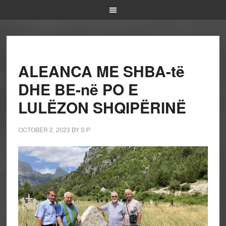
ALEANCA ME SHBA-të
DHE BE-në PO E
LULËZON SHQIPËRINË
OCTOBER 2, 2023
BY
S P