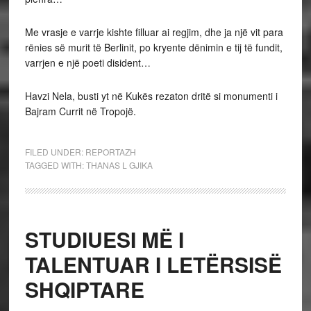
Me vrasje e varrje kishte filluar ai regjim, dhe ja një vit para
rënies së murit të Berlinit, po kryente dënimin e tij të fundit,
varrjen e një poeti disident…
Havzi Nela, busti yt në Kukës rezaton dritë si monumenti i
Bajram Currit në Tropojë.
FILED UNDER:
REPORTAZH
TAGGED WITH:
THANAS L GJIKA
STUDIUESI MË I
TALENTUAR I LETËRSISË
SHQIPTARE