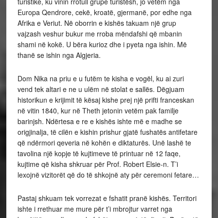
turistike, ku vinin rrotull grupe turistësh, jo vetëm nga
Europa Qendrore, cekë, kroatë, gjermanë, por edhe nga
Afrika e Veriut. Në oborrin e kishës takuam një grup
vajzash veshur bukur me rroba mëndafshi që mbanin
shami në kokë. U bëra kurioz dhe i pyeta nga ishin. Më
thanë se ishin nga Algjeria.
Dom Nika na priu e u futëm te kisha e vogël, ku ai zuri
vend tek altari e ne u ulëm në stolat e sallës. Dëgjuam
historikun e krijimit të kësaj kishe prej një prifti franceskan
në vitin 1840, kur në Theth jetonin vetëm pak familje
barinjsh. Ndërtesa e re e kishës ishte më e madhe se
origjinalja, të cilën e kishin prishur gjatë fushatës antifetare
që ndërmori qeveria në kohën e diktaturës. Unë lashë te
tavolina një kopje të kujtimeve të printuar në 12 faqe,
kujtime që kisha shkruar për Prof. Robert Elsie-n. T’i
lexojnë vizitorët që do të shkojnë aty për ceremoni fetare…
Pastaj shkuam tek vorrezat e fshatit pranë kishës. Territori
ishte i rrethuar me mure për t’i mbrojtur varret nga