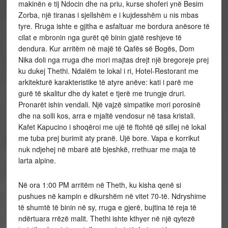
makinën e tij Ndocin dhe na priu, kurse shoferi ynë Besim
Zorba, një tiranas i sjellshëm e i kujdesshëm u nis mbas
tyre. Rruga ishte e gjitha e asfaltuar me bordura anësore të
cilat e mbronin nga gurët që binin gjatë reshjeve të
dendura. Kur arritëm në majë të Qafës së Bogës, Dom
Nika doli nga rruga dhe mori majtas drejt një bregoreje prej
ku dukej Thethi. Ndalëm te lokal i ri, Hotel-Restorant me
arkitekturë karakteristike të atyre anëve: kati i parë me
gurë të skalitur dhe dy katet e tjerë me trungje druri.
Pronarët ishin vendali. Një vajzë simpatike mori porosinë
dhe na solli kos, arra e mjaltë vendosur në tasa kristali.
Kafet Kapucino i shoqëroi me ujë të ftohtë që sillej në lokal
me tuba prej burimit aty pranë. Ujë bore. Vapa e korrikut
nuk ndjehej në mbarë atë bjeshkë, rrethuar me maja të
larta alpine.
Në ora 1:00 PM arritëm në Theth, ku kisha qenë si
pushues në kampin e dikurshëm në vitet 70-të. Ndryshime
të shumtë të binin në sy, rruga e gjerë, bujtina të reja të
ndërtuara rrëzë malit. Thethi ishte kthyer në një qytezë