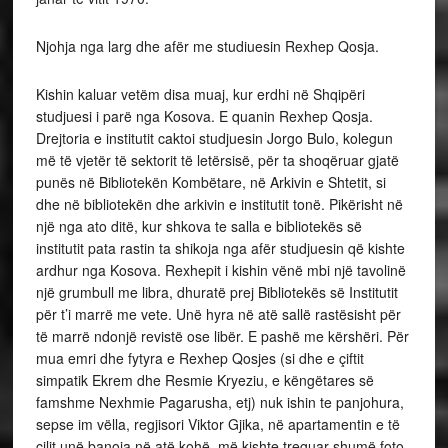
Njohja nga larg dhe afër me studiuesin Rexhep Qosja.
Kishin kaluar vetëm disa muaj, kur erdhi në Shqipëri
studjuesi i parë nga Kosova. E quanin Rexhep Qosja.
Drejtoria e institutit caktoi studjuesin Jorgo Bulo, kolegun
më të vjetër të sektorit të letërsisë, për ta shoqëruar gjatë
punës në Bibliotekën Kombëtare, në Arkivin e Shtetit, si
dhe në bibliotekën dhe arkivin e institutit tonë. Pikërisht në
një nga ato ditë, kur shkova te salla e bibliotekës së
institutit pata rastin ta shikoja nga afër studjuesin që kishte
ardhur nga Kosova. Rexhepit i kishin vënë mbi një tavolinë
një grumbull me libra, dhuratë prej Bibliotekës së Institutit
për t’i marrë me vete. Unë hyra në atë sallë rastësisht për
të marrë ndonjë revistë ose libër. E pashë me kërshëri. Për
mua emri dhe fytyra e Rexhep Qosjes (si dhe e çiftit
simpatik Ekrem dhe Resmie Kryeziu, e këngëtares së
famshme Nexhmie Pagarusha, etj) nuk ishin te panjohura,
sepse im vëlla, regjisori Viktor Gjika, në apartamentin e të
cilit unë banoja në atë kohë, më kishte treguar shumë foto