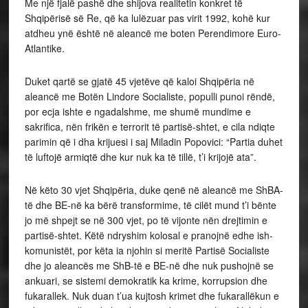
Me një fjalë pashë dhe shijova realitetin konkret të
Shqipërisë së Re, që ka lulëzuar pas virit 1992, kohë kur
atdheu ynë është në aleancë me boten Perendimore Euro-
Atlantike.
Duket qartë se gjatë 45 vjetëve që kaloi Shqipëria në
aleancë me Botën Lindore Socialiste, populli punoi rëndë,
por ecja ishte e ngadalshme, me shumë mundime e
sakrifica, nën frikën e terrorit të partisë-shtet, e cila ndiqte
parimin që i dha krijuesi i saj Miladin Popovici: “Partia duhet
të luftojë armiqtë dhe kur nuk ka të tillë, t’i krijojë ata”.
Në këto 30 vjet Shqipëria, duke qenë në aleancë me ShBA-
të dhe BE-në ka bërë transformime, të cilët mund t’i bënte
jo më shpejt se në 300 vjet, po të vijonte nën drejtimin e
partisë-shtet. Këtë ndryshim kolosal e pranojnë edhe ish-
komunistët, por këta ia njohin si meritë Partisë Socialiste
dhe jo aleancës me ShB-të e BE-në dhe nuk pushojnë se
ankuari, se sistemi demokratik ka krime, korrupsion dhe
fukarallek. Nuk duan t’ua kujtosh krimet dhe fukarallëkun e