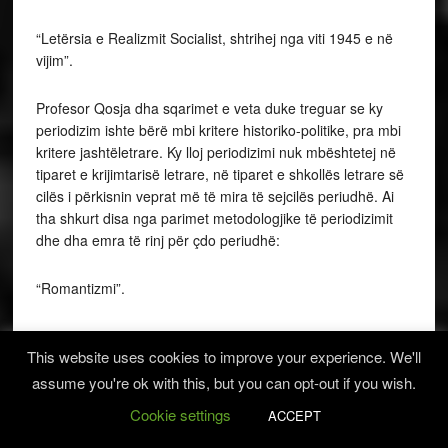
“Letërsia e Realizmit Socialist, shtrihej nga viti 1945 e në
vijim”.
Profesor Qosja dha sqarimet e veta duke treguar se ky
periodizim ishte bërë mbi kritere historiko-politike, pra mbi
kritere jashtëletrare. Ky lloj periodizimi nuk mbështetej në
tiparet e krijimtarisë letrare, në tiparet e shkollës letrare së
cilës i përkisnin veprat më të mira të sejcilës periudhë. Ai
tha shkurt disa nga parimet metodologjike të periodizimit
dhe dha emra të rinj për çdo periudhë:
“Romantizmi”.
“Mes romantizmit, realizmit dhe simbolizmit”.
This website uses cookies to improve your experience. We'll
assume you're ok with this, but you can opt-out if you wish.
“Letërsia sociale”.
Cookie settings
ACCEPT
“Realizmi integral”.