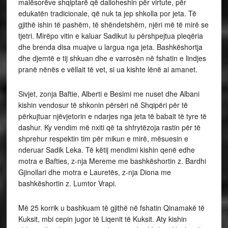
malësorëve shqiptarë që dalloheshin për virtute, për
edukatën tradicionale, që nuk ta jep shkolla por jeta. Të
gjithë ishin të pashëm, të shëndetshëm, njëri më të mirë se
tjetri. Mirëpo vitin e kaluar Sadikut iu përshpejtua pleqëria
dhe brenda disa muajve u largua nga jeta. Bashkëshortja
dhe djemtë e tij shkuan dhe e varrosën në fshatin e lindjes
pranë nënës e vëllait të vet, si ua kishte lënë ai amanet.
Sivjet, zonja Baftie, Alberti e Besimi me nuset dhe Albani
kishin vendosur të shkonin përsëri në Shqipëri për të
përkujtuar njëvjetorin e ndarjes nga jeta të babait të tyre të
dashur. Ky vendim më nxiti që ta shfrytëzoja rastin për të
shprehur respektin tim për mikun e mirë, mësuesin e
nderuar Sadik Leka. Të këtij mendimi kishin qenë edhe
motra e Bafties, z-nja Mereme me bashkëshortin z. Bardhi
Gjinollari dhe motra e Lauretës, z-nja Diona me
bashkëshortin z. Lumtor Vrapi.
Më 25 korrik u bashkuam të gjithë në fshatin Qinamakë të
Kuksit, mbi cepin jugor të Liqenit të Kuksit. Aty kishin