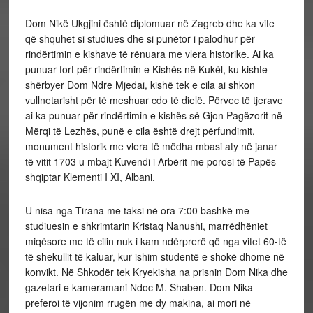
Dom Nikë Ukgjini është diplomuar në Zagreb dhe ka vite
që shquhet si studiues dhe si punëtor i palodhur për
rindërtimin e kishave të rënuara me vlera historike. Ai ka
punuar fort për rindërtimin e Kishës në Kukël, ku kishte
shërbyer Dom Ndre Mjedai, kishë tek e cila ai shkon
vullnetarisht për të meshuar cdo të dielë. Përvec të tjerave
ai ka punuar për rindërtimin e kishës së Gjon Pagëzorit në
Mërqi të Lezhës, punë e cila është drejt përfundimit,
monument historik me vlera të mëdha mbasi aty në janar
të vitit 1703 u mbajt Kuvendi i Arbërit me porosi të Papës
shqiptar Klementi I XI, Albani.
U nisa nga Tirana me taksi në ora 7:00 bashkë me
studiuesin e shkrimtarin Kristaq Nanushi, marrëdhëniet
miqësore me të cilin nuk i kam ndërprerë që nga vitet 60-të
të shekullit të kaluar, kur ishim studentë e shokë dhome në
konvikt. Në Shkodër tek Kryekisha na prisnin Dom Nika dhe
gazetari e kameramani Ndoc M. Shaben. Dom Nika
preferoi të vijonim rrugën me dy makina, ai mori në