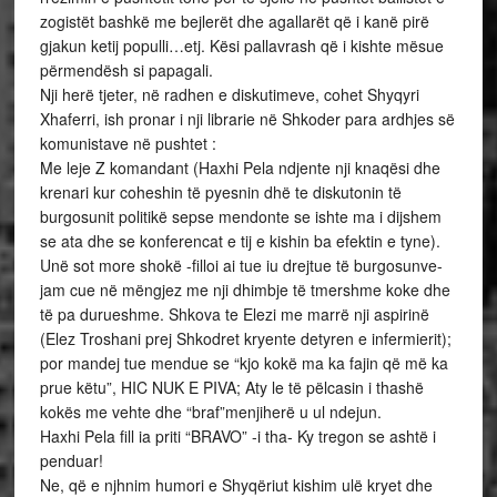
zogistët bashkë me bejlerët dhe agallarët që i kanë pirë
gjakun ketij populli…etj. Kësi pallavrash që i kishte mësue
përmendësh si papagali.
Nji herë tjeter, në radhen e diskutimeve, cohet Shyqyri
Xhaferri, ish pronar i nji librarie në Shkoder para ardhjes së
komunistave në pushtet :
Me leje Z komandant (Haxhi Pela ndjente nji knaqësi dhe
krenari kur coheshin të pyesnin dhë te diskutonin të
burgosunit politikë sepse mendonte se ishte ma i dijshem
se ata dhe se konferencat e tij e kishin ba efektin e tyne).
Unë sot more shokë -filloi ai tue iu drejtue të burgosunve-
jam cue në mëngjez me nji dhimbje të tmershme koke dhe
të pa durueshme. Shkova te Elezi me marrë nji aspirinë
(Elez Troshani prej Shkodret kryente detyren e infermierit);
por mandej tue mendue se “kjo kokë ma ka fajin që më ka
prue këtu”, HIC NUK E PIVA; Aty le të pëlcasin i thashë
kokës me vehte dhe “braf”menjiherë u ul ndejun.
Haxhi Pela fill ia priti “BRAVO” -i tha- Ky tregon se ashtë i
penduar!
Ne, që e njhnim humori e Shyqëriut kishim ulë kryet dhe