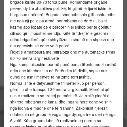
brigadë kishte 60-70 forca pune. Komandantë brigade
pervec dy-tre xhahilëve politikë, të gjithë të tjerët ishin të
burgosun ordinerë. Brigadat shoqnoheshin gjithashtu edhe
me nga nji polic pa armë, por mbanin në dorë nji bisht
kazme apo lopate që e perdornin si shkop per të goditur
cilindo që i mbushej mendja. Këtë të “drejtë” e gëzonin
edhe brigadierët që e shfrytëzonin shumë ma shpesh dhe
ma egersisht se edhe vetë policët.
Rojet e armatosura me mitraloza dhe me automatikë rrinin
60-70 metra larg nesh.vetë
Nga kampi niseshim per në punë porsa fillonte me zbardhë
drita dhe ktheheshim në Perëndim të diellit, sepse nuk
duhej në asnji mënyrë të na zinte terri jashtë.
Norma ishte e detyrueshme tri meter kub per person,
gërmim dhe transport 30 metra larg kanalit. Mjerë ai që
nuk e realizonte se rrahej pa mëshirë. Jo rrallë pleqët e
shkretë mbetshin në kanal dhe nganji herë edhe vdisnin
nga lodhja e madhe dhe të rrahunit. Zakonisht njerëzit
ndaheshin në grupe të vogla, nga dy, nga tre e deri në nga
6 vetë. Këto grupe duhej të realizonin aq norma sa
persona kishte grupi dhe shpesh, per të ndihmue pleqët,