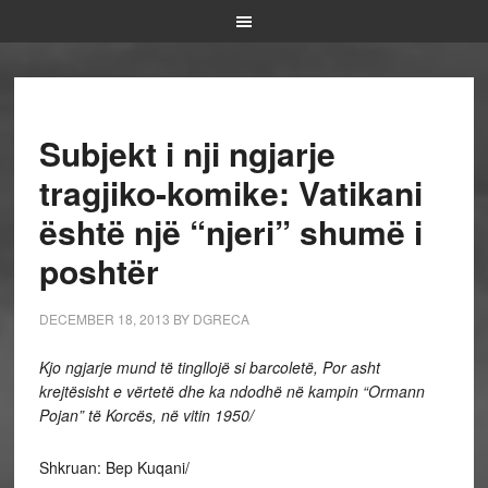
Subjekt i nji ngjarje
tragjiko-komike: Vatikani
është një “njeri” shumë i
poshtër
DECEMBER 18, 2013
BY
DGRECA
Kjo ngjarje mund të tingllojë si barcoletë, Por asht
krejtësisht e v
ë
rtetë dhe ka ndodh
ë
në kampin “Ormann
Pojan” të Korcës, në vitin 1950/
Shkruan: Bep Kuqani/