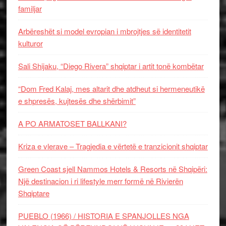
familjar
Arbëreshët si model evropian i mbrojtjes së identitetit
kulturor
Sali Shijaku, “Diego Rivera” shqiptar i artit tonë kombëtar
“Dom Fred Kalaj, mes altarit dhe atdheut si hermeneutikë
e shpresës, kujtesës dhe shërbimit”
A PO ARMATOSET BALLKANI?
Kriza e vlerave – Tragjedia e vërtetë e tranzicionit shqiptar
Green Coast sjell Nammos Hotels & Resorts në Shqipëri:
Një destinacion i ri lifestyle merr formë në Rivierën
Shqiptare
PUEBLO (1966) / HISTORIA E SPANJOLLES NGA