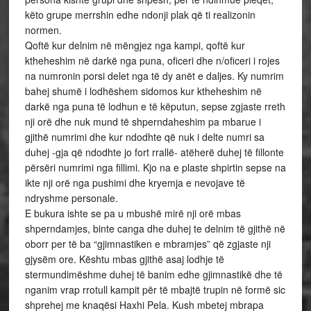
këto grupe merrshin edhe ndonji plak që ti realizonin
normen.
Qoftë kur delnim në mëngjez nga kampi, qoftë kur
ktheheshim në darkë nga puna, oficeri dhe n/oficeri i rojes
na numronin porsi delet nga të dy anët e daljes. Ky numrim
bahej shumë i lodhëshem sidomos kur ktheheshim në
darkë nga puna të lodhun e të këputun, sepse zgjaste rreth
nji orë dhe nuk mund të shperndaheshim pa mbarue i
gjithë numrimi dhe kur ndodhte që nuk i delte numri sa
duhej -gja që ndodhte jo fort rrallë- atëherë duhej të fillonte
përsëri numrimi nga fillimi. Kjo na e plaste shpirtin sepse na
ikte nji orë nga pushimi dhe kryemja e nevojave të
ndryshme personale.
E bukura ishte se pa u mbushë mirë nji orë mbas
shperndamjes, binte canga dhe duhej te delnim të gjithë në
oborr per të ba “gjimnastiken e mbramjes” që zgjaste nji
gjysëm ore. Kështu mbas gjithë asaj lodhje të
stermundimëshme duhej të banim edhe gjimnastikë dhe të
nganim vrap rrotull kampit për të mbajtë trupin në formë sic
shprehej me knaqësi Haxhi Pela. Kush mbetej mbrapa