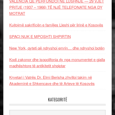
VALENCIA QË PËRFUNDOI NË LUSHNJE — 29 VJET
PRITJE (1937 – 1966) TË NJË TELEFONATE NGA DY
MOTRAT
Kujtojmë sakrificën e familjes Lleshi për lirinë e Kosovës
SPAÇI NUK E MPOSHTI SHPIRTIN
New York, qyteti që ndryshoi emrin… dhe ndryshoi botën
Kodi zakonor dhe isopolifonia dy nga monumentet e gjalla
madhështore të antikitetit shqiptar
Kryetari i Vatrës Dr. Elmi Berisha zhvilloi takim në
Akademinë e Shkencave dhe të Arteve të Kosovës
KATEGORITË
Kategoritë