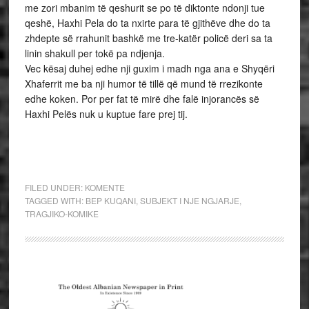
me zori mbanim të qeshurit se po të diktonte ndonji tue
qeshë, Haxhi Pela do ta nxirte para të gjithëve dhe do ta
zhdepte së rrahunit bashkë me tre-katër policë deri sa ta
linin shakull per tokë pa ndjenja.
Vec kësaj duhej edhe nji guxim i madh nga ana e Shyqëri
Xhaferrit me ba nji humor të tillë që mund të rrezikonte
edhe koken. Por per fat të mirë dhe falë injorancës së
Haxhi Pelës nuk u kuptue fare prej tij.
FILED UNDER:
KOMENTE
TAGGED WITH:
BEP KUQANI
,
SUBJEKT I NJE NGJARJE
,
TRAGJIKO-KOMIKE