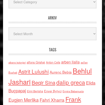
ARKIV
Arkiv
TAGS
arben llalla
alfons Grishaj
Anton Cefa
asllan
albano kolonjari
Behlul
Astrit Lulushi
Aurenc Bebja
Bushati
Jashari
dalip greca
Beqir Sina
Elida
Buçpapaj
Enver Bytyci
Elmi Berisha
Ermira Babamusta
Frank
Eugjen Merlika
Fahri Xharra