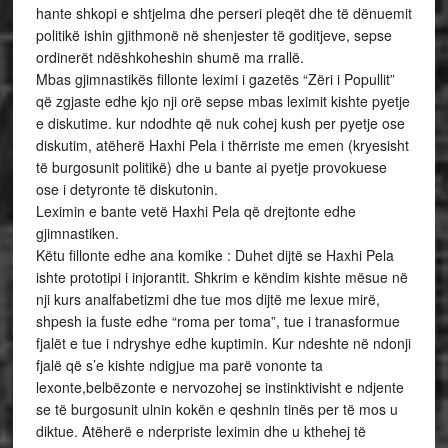
hante shkopi e shtjelma dhe perseri pleqët dhe të dënuemit
politikë ishin gjithmonë në shenjester të goditjeve, sepse
ordinerët ndëshkoheshin shumë ma rrallë.
Mbas gjimnastikës fillonte leximi i gazetës “Zëri i Popullit”
që zgjaste edhe kjo nji orë sepse mbas leximit kishte pyetje
e diskutime. kur ndodhte që nuk cohej kush per pyetje ose
diskutim, atëherë Haxhi Pela i thërriste me emen (kryesisht
të burgosunit politikë) dhe u bante ai pyetje provokuese
ose i detyronte të diskutonin.
Leximin e bante vetë Haxhi Pela që drejtonte edhe
gjimnastiken.
Këtu fillonte edhe ana komike : Duhet dijtë se Haxhi Pela
ishte prototipi i injorantit. Shkrim e këndim kishte mësue në
nji kurs analfabetizmi dhe tue mos dijtë me lexue mirë,
shpesh ia fuste edhe “roma per toma”, tue i tranasformue
fjalët e tue i ndryshye edhe kuptimin. Kur ndeshte në ndonji
fjalë që s’e kishte ndigjue ma parë vononte ta
lexonte,belbëzonte e nervozohej se instinktivisht e ndjente
se të burgosunit ulnin kokën e qeshnin tinës per të mos u
diktue. Atëherë e nderpriste leximin dhe u kthehej të