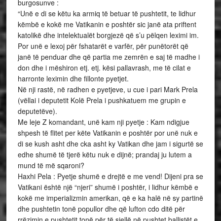
burgosunve :
“Unë e di se këtu ka armiq të betuar të pushtetit, te lidhur
këmbë e kokë me Vatikanin e poshtër sic janë ata priftent
katolikë dhe intelektualët borgjezë që s’u pëlqen leximi im.
Por unë e lexoj për fshatarët e varfër, për punëtorët që
janë të penduar dhe që partia me zemrën e saj të madhe i
don dhe i mëshiron etj. etj. kësi pallavrash, me të cilat e
harronte leximin dhe fillonte pyetjet.
Në nji rastë, në radhen e pyetjeve, u cue i pari Mark Prela
(vëllai i deputetit Kolë Prela i pushkatuem me grupin e
deputetëve).
Me leje Z komandant, unë kam nji pyetje : Kam ndigjue
shpesh të flitet per këte Vatikanin e poshtër por unë nuk e
di se kush asht dhe cka asht ky Vatikan dhe jam i sigurtë se
edhe shumë të tjerë këtu nuk e dijnë; prandaj ju lutem a
mund të më sqaroni?
Haxhi Pela : Pyetje shumë e drejtë e me vend! Dijeni pra se
Vatikani është një “njeri” shumë i poshtër, i lidhur këmbë e
kokë me imperializmin amerikan, që e ka halë në sy partinë
dhe pushtetin tonë popullor dhe që lufton cdo ditë për
rrëzimin e pushtetit tonë për të sjellë në pushtet ballistët e