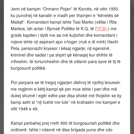
Jemi në kampin “Ormann Pojan” të Korcës, në vitin 1950,
ku punohej në kanalin e madh per thamjen e “kënetës së
Maliqit”. Komandant kampi ishte Tasi Marko (vëllai i Rita
Markos, ish antar i Byrosë Politike të K.Q. të
P.P.Sh
.) me
grade kapiten i dytë me sa më kujtohet dhe komandant i
rojeve ishte nji aspirant apo n/toger (nuk e di mirë) Haxhi
Pela, personazhi kryesor i kësaj ngjarje; nji egersinë,
kriminel dhe sadist i pa shpirt që kënaqej kur shihte të
rriheshin, të torturoheshin dhe të vdisnin para syve të tij të
burgosunit politikë.
Por perpara se të tregoj ngjarjen dishroj të njoftoj lexuesin
me regjimin e këtij kampi që per mue ishte i pari dhe më
dukej shumë i egër edhe pse disa shokë më thojshin se ky
kamp asht si “nji fushë me lule” në krahasim me kampet e
vitit 1948 e 49.
Kampi perbahej prej rreth 900 të burgosunish politikë dhe
ordinerë. Ishte i ndamë në disa brigada pune dhe cdo