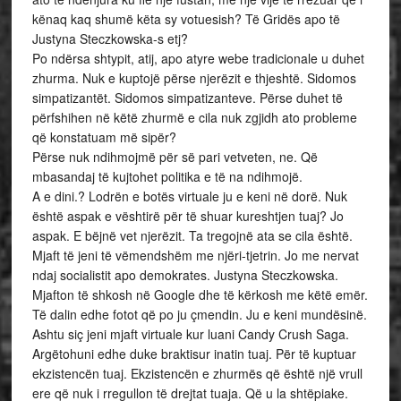
kënaq kaq shumë këta sy votuesish? Të Gridës apo të
Justyna Steczkowska-s etj?
Po ndërsa shtypit, atij, apo atyre webe tradicionale u duhet
zhurma. Nuk e kuptojë përse njerëzit e thjeshtë. Sidomos
simpatizantët. Sidomos simpatizanteve. Përse duhet të
përfshihen në këtë zhurmë e cila nuk zgjidh ato probleme
që konstatuam më sipër?
Përse nuk ndihmojmë për së pari vetveten, ne. Që
mbasandaj të kujtohet politika e të na ndihmojë.
A e dini.? Lodrën e botës virtuale ju e keni në dorë. Nuk
është aspak e vështirë për të shuar kureshtjen tuaj? Jo
aspak. E bëjnë vet njerëzit. Ta tregojnë ata se cila është.
Mjaft të jeni të vëmendshëm me njëri-tjetrin. Jo me nervat
ndaj socialistit apo demokrates. Justyna Steczkowska.
Mjafton të shkosh në Google dhe të kërkosh me këtë emër.
Të dalin edhe fotot që po ju çmendin. Ju e keni mundësinë.
Ashtu siç jeni mjaft virtuale kur luani Candy Crush Saga.
Argëtohuni edhe duke braktisur inatin tuaj. Për të kuptuar
ekzistencën tuaj. Ekzistencën e zhurmës që është një vrull
ere që nuk i rregullon të drejtat tuaja. Që u la shtëpiake.