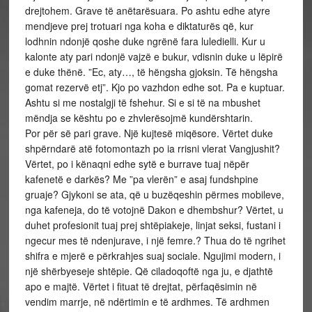
drejtohem. Grave të anëtarësuara. Po ashtu edhe atyre
mendjeve prej trotuari nga koha e diktaturës që, kur
lodhnin ndonjë qoshe duke ngrënë fara luledielli. Kur u
kalonte aty pari ndonjë vajzë e bukur, vdisnin duke u lëpirë
e duke thënë. ”Ec, aty…, të hëngsha gjoksin. Të hëngsha
gomat rezervë etj”. Kjo po vazhdon edhe sot. Pa e kuptuar.
Ashtu si me nostalgji të fshehur. Si e si të na mbushet
mëndja se kështu po e zhvlerësojmë kundërshtarin.
Por për së pari grave. Një kujtesë miqësore. Vërtet duke
shpërndarë atë fotomontazh po ia rrisni vlerat Vangjushit?
Vërtet, po i kënaqni edhe sytë e burrave tuaj nëpër
kafenetë e darkës? Me ”pa vlerën” e asaj fundshpine
gruaje? Gjykoni se ata, që u buzëqeshin përmes mobileve,
nga kafeneja, do të votojnë Dakon e dhembshur? Vërtet, u
duhet profesionit tuaj prej shtëpiakeje, linjat seksi, fustani i
ngecur mes të ndenjurave, i një femre.? Thua do të ngrihet
shifra e mjerë e përkrahjes suaj sociale. Ngujimi modern, i
një shërbyeseje shtëpie. Që ciladoqoftë nga ju, e djathtë
apo e majtë. Vërtet i fituat të drejtat, përfaqësimin në
vendim marrje, në ndërtimin e të ardhmes. Të ardhmen