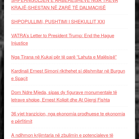
KRAJË-SHESTAN NË ZARË TË DALMACISË
SHPOPULLIMI, PUSHTIMI I SHEKULLIT XXI
VATRA’s Letter to President Trump: End the Hague
Injustice
Nga Tirana në Kukaj për të parë “Lahuta e Malësisë”
Kardinali Ernest Simoni rikthehet si dëshmitar në Burgun
e Spaçit
Dom Ndre Mjeda, sipas dy figurave monumentale të
letrave shqipe, Ernest Koliqit dhe At Gjergj Fishta
36 vjet tranzicion, nga ekonomia prodhuese te ekonomia
e përfitimit
A ndihmon krijimtaria në zbulimin e potencialeve të