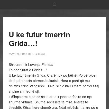
U ke futur tmerrin
Grida…!
MAY 29, 2015
BY
DGRECA
Shkruan: Ilir Levonja-Florida/
Të ndenjurat e Gridës…/
U ke futur tmerrin Grida. Çfarë nuk po bëjnë. Po përpiqen
të të përdhosin përmes bukurisë. Hera e parë që mu
dhimbs edhe Vangjushi. Dukej si një kalli i tharë përbri asaj
shpine si rrjedhë uji.
1)Shqiptarët e botës së internetit janë përfshirë në një
zhurmë virtuale. Shumë socialistë të mirë. Njerëz të
thjeshtë. Kësaj here shumë gra. Ndaj miqësisht atyre po u