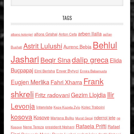
TAGS
arben llalla
alfons Grishaj
Anton Cefa
asllan
albano kolonjari
Behlul
Astrit Lulushi
Aurenc Bebja
Bushati
Jashari
dalip greca
Beqir Sina
Elida
Buçpapaj
Enver Bytyci
Elmi Berisha
Ermira Babamusta
Frank
Eugjen Merlika
Fahri Xharra
shkreli
Ilir
Gezim Llojdia
Fritz radovani
Levonja
Interviste
Kolec Traboini
Keze Kozeta Zylo
kosova
Kosove
nderroi jete
Marjana Bulku
ne
Murat Gecaj
Rafaela Prifti
Rafael
Nene Tereza
Kosove
presidenti Nishani