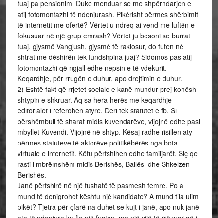
tuaj pa pensionim. Duke menduar se me shpërndarjen e
atij fotomontazhi të ndenjurash. Pikërisht përmes shërbimit
të internetit me ofertë? Vërtet u ndreq ai vend me luftën e
fokusuar në një grup emrash? Vërtet ju besoni se burrat
tuaj, gjysmë Vangjush, gjysmë të rakiosur, do futen në
shtrat me dëshirën tek fundshpina juaj? Sidomos pas atij
fotomontazhi që ngjall edhe nepsin e të vdekurit.
Keqardhje, për rrugën e duhur, apo drejtimin e duhur.
2) Eshtë fakt që rrjetet sociale e kanë mundur prej kohësh
shtypin e shkruar. Aq sa hera-herës me keqardhje
editorialet i referohen atyre. Deri tek statutet e fb. Si
përshëmbull të sharat midis kuvendarëve, vijojnë edhe pasi
mbyllet Kuvendi. Vijojnë në shtyp. Kësaj radhe risillen aty
përmes statuteve të aktorëve politikëbërës nga bota
virtuale e internetit. Këtu përfshihen edhe familjarët. Siç qe
rasti i mbrëmshëm midis Berishës, Ballës, dhe Shkelzen
Berishës.
Janë përfshirë në një fushatë të pasmesh femre. Po a
mund të denigrohet kështu një kandidate? A mund t’ia ulim
pikët? Tjetra për çfarë na duhet se kujt i janë, apo nuk janë
ato të ndenjura ku fle një fustan, me një vijë të rrëzuar që i