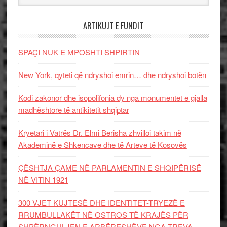
ARTIKUJT E FUNDIT
SPAÇI NUK E MPOSHTI SHPIRTIN
New York, qyteti që ndryshoi emrin… dhe ndryshoi botën
Kodi zakonor dhe isopolifonia dy nga monumentet e gjalla
madhështore të antikitetit shqiptar
Kryetari i Vatrës Dr. Elmi Berisha zhvilloi takim në
Akademinë e Shkencave dhe të Arteve të Kosovës
ÇËSHTJA ÇAME NË PARLAMENTIN E SHQIPËRISË
NË VITIN 1921
300 VJET KUJTESË DHE IDENTITET-TRYEZË E
RRUMBULLAKËT NË OSTROS TË KRAJËS PËR
SHPËRNGULJEN E ARBËRESHËVE NGA TREVA