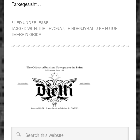
Fatkeqësisht…
FILED UNDER:
ESSE
TAGGED WITH:
ILIR LEVONAJ
,
TE NDENJYRAT
,
U KE FUTUR
TMERRIN GRIDA