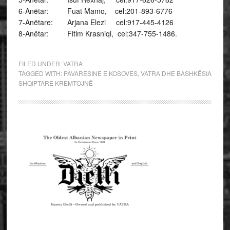
6-Anëtar: Fuat Mamo, cel:201-893-6776
7-Anëtare: Arjana Elezi cel:917-445-4126
8-Anëtar: Fitim Krasniqi, cel:347-755-1486.
FILED UNDER:
VATRA
TAGGED WITH:
PAVARESINE E KOSOVES
,
VATRA DHE BASHKËSIA
SHQIPTARE KREMTOJNË