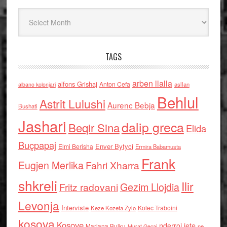
Arkiv
TAGS
arben llalla
alfons Grishaj
Anton Cefa
asllan
albano kolonjari
Behlul
Astrit Lulushi
Aurenc Bebja
Bushati
Jashari
dalip greca
Beqir Sina
Elida
Buçpapaj
Enver Bytyci
Elmi Berisha
Ermira Babamusta
Frank
Eugjen Merlika
Fahri Xharra
shkreli
Ilir
Gezim Llojdia
Fritz radovani
Levonja
Interviste
Kolec Traboini
Keze Kozeta Zylo
kosova
Kosove
nderroi jete
Marjana Bulku
ne
Murat Gecaj