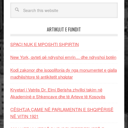
ARTIKUJT E FUNDIT
SPAÇI NUK E MPOSHTI SHPIRTIN
New York, qyteti që ndryshoi emrin… dhe ndryshoi botën
Kodi zakonor dhe isopolifonia dy nga monumentet e gjalla
madhështore të antikitetit shqiptar
Kryetari i Vatrës Dr. Elmi Berisha zhvilloi takim në
Akademinë e Shkencave dhe të Arteve të Kosovës
ÇËSHTJA ÇAME NË PARLAMENTIN E SHQIPËRISË
NË VITIN 1921