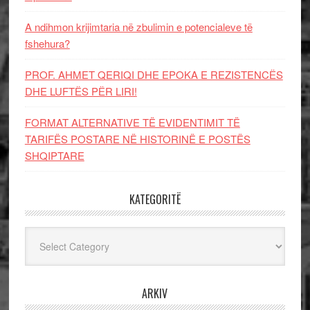
A ndihmon krijimtaria në zbulimin e potencialeve të
fshehura?
PROF. AHMET QERIQI DHE EPOKA E REZISTENCЁS
DHE LUFTЁS PЁR LIRI!
FORMAT ALTERNATIVE TË EVIDENTIMIT TË
TARIFËS POSTARE NË HISTORINË E POSTËS
SHQIPTARE
KATEGORITË
Kategoritë
ARKIV