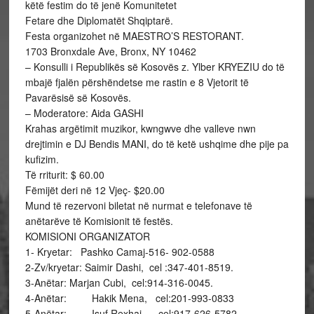
këtë festim do të jenë Komunitetet
Fetare dhe Diplomatët Shqiptarë.
Festa organizohet në MAESTRO’S RESTORANT.
1703 Bronxdale Ave, Bronx, NY 10462
– Konsulli i Republikës së Kosovës z. Ylber KRYEZIU do të
mbajë fjalën përshëndetse me rastin e 8 Vjetorit të
Pavarësisë së Kosovës.
– Moderatore: Aida GASHI
Krahas argëtimit muzikor, kwngwve dhe valleve nwn
drejtimin e DJ Bendis MANI, do të ketë ushqime dhe pije pa
kufizim.
Të rriturit: $ 60.00
Fëmijët deri në 12 Vjeç- $20.00
Mund të rezervoni biletat në nurmat e telefonave të
anëtarëve të Komisionit të festës.
KOMISIONI ORGANIZATOR
1- Kryetar: Pashko Camaj-516- 902-0588
2-Zv/kryetar: Saimir Dashi, cel :347-401-8519.
3-Anëtar: Marjan Cubi, cel:914-316-0045.
4-Anëtar: Hakik Mena, cel:201-993-0833
5-Anëtar: Isuf Rexhaj, cel:917-626-5782