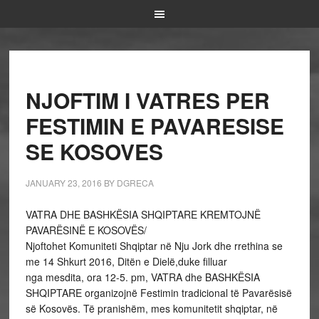
NJOFTIM I VATRES PER
FESTIMIN E PAVARESISE
SE KOSOVES
JANUARY 23, 2016
BY
DGRECA
VATRA DHE BASHKËSIA SHQIPTARE KREMTOJNË
PAVARËSINË E KOSOVËS/
Njoftohet Komuniteti Shqiptar në Nju Jork dhe rrethina se
me 14 Shkurt 2016, Ditën e Dielë,duke filluar
nga mesdita, ora 12-5. pm, VATRA dhe BASHKËSIA
SHQIPTARE organizojnë Festimin tradicional të Pavarësisë
së Kosovës. Të pranishëm, mes komunitetit shqiptar, në