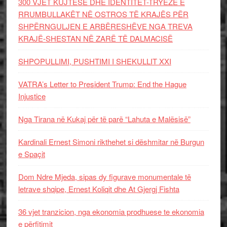
300 VJET KUJTESË DHE IDENTITET-TRYEZË E
RRUMBULLAKËT NË OSTROS TË KRAJËS PËR
SHPËRNGULJEN E ARBËRESHËVE NGA TREVA
KRAJË-SHESTAN NË ZARË TË DALMACISË
SHPOPULLIMI, PUSHTIMI I SHEKULLIT XXI
VATRA’s Letter to President Trump: End the Hague
Injustice
Nga Tirana në Kukaj për të parë “Lahuta e Malësisë”
Kardinali Ernest Simoni rikthehet si dëshmitar në Burgun
e Spaçit
Dom Ndre Mjeda, sipas dy figurave monumentale të
letrave shqipe, Ernest Koliqit dhe At Gjergj Fishta
36 vjet tranzicion, nga ekonomia prodhuese te ekonomia
e përfitimit