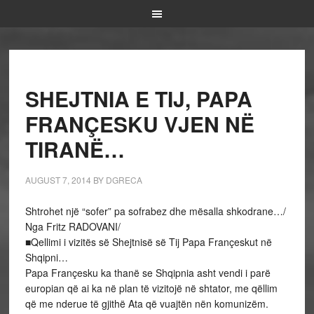
SHEJTNIA E TIJ, PAPA
FRANÇESKU VJEN NË
TIRANË…
AUGUST 7, 2014
BY
DGRECA
Shtrohet një “sofer” pa sofrabez dhe mësalla shkodrane…/
Nga Fritz RADOVANI/
■Qellimi i vizitës së Shejtnisë së Tij Papa Françeskut në
Shqipni…
Papa Françesku ka thanë se Shqipnia asht vendi i parë
europian që ai ka në plan të vizitojë në shtator, me qëllim
që me nderue të gjithë Ata që vuajtën nën komunizëm.