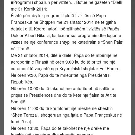
■Programi i shpallun per viziten… Botue në gazeten “Dielli”
me 31 Korrik 2014:
Është përmbyllur programi i plotë i vizitës së Papa
Franceskut në Shqipëri më 21 shtator 2014 në të gjitha
detajet e tij. Koordinatori i përgjithshëm i vizitës së Papës,
Doktor Albert Nikolla, ka lexuar sot programin dhe logon e
vizitës në një konferencë shtypi në katedralin e “Shën Palit”
në Tiranë.
Më 21 shtator 2014, ditë e dielë, Papa do të mbërrijë në
aeroportin e Rinasit në orën 9.00 ku do të pritet me një
ceremoni të veçantë nga Kryeministri shqiptar Edi Rama.
Në orën 9:30, Papa do të mirëpritet nga Presidenti i
Republikës.
Në orën 10:00 do të takohet me autoritetet në sallën e
pritjes së Presidencës dhe do të ketë një fjalim të Atit të
Shenjtë.
Në orën 11:00 do të kremtohet një meshë në sheshin
“Shën Tereza”, shoqëruan nga fjala e Papa Françeskut në
fund të saj.
Në orën 13:30, Papa do të takohet në një drekë me
Ipeshkvinë shqiptare dhe shpurën papnore.