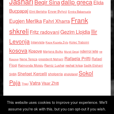
Jashari
dalip greca
Beqir Sina
Elida
Buçpapaj
Enver Bytyci
Elmi Berisha
Ermira Babamusta
Frank
Eugjen Merlika
Fahri Xharra
shkreli
Ilir
Gezim Llojdia
Fritz radovani
Levonja
Interviste
Kolec Traboini
Keze Kozeta Zylo
kosova
Kosove
nderroi jete
Marjana Bulku
ne
Murat Gecaj
Rafaela Prifti
Rafael
Nene Tereza
Kosove
presidenti Nishani
Floqi
Raimonda Moisiu
Ramiz Lushaj
reshat kripa
Sadik Elshani
Sokol
Shefqet Kercelli
shqiperia
shqiptaret
SHBA
Paja
Vatra
Visar Zhiti
Thaci
This website uses cookies to improve your experience. We'll
assume you're ok with this, but you can opt-out if you wish.