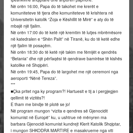
Në orën 16:00, Papa do të takohet me krerët e
komuniteteve të tjera dhe komuniteteve të krishtera në
Universitetin katolik “Zoja e Këshillit të Mirë” e aty do të
mbajë një fjalim.
Në orën 17:00 do të ketë një kremtim të lutjes mbrëmësore
në katedralen e “Shën Palit” në Tiranë, ku do të ketë edhe
një fjalim të posaçëm.
Në orën 18:30 do të ketë një takim me fëmijët e qendrës
“Betania” dhe një përfaqësi të qendrave bamirëse të kishës
katolike në Shqipëri.
Në orën 19:45, Papa do të largohet me një ceremoni nga
aeroporti “Nënë Tereza”.
***
■Çka pritet nga ky program?! Hartuesit e tij a i pergjegjen
qellimit të vizitës?!
E tham me bindje të plotë se jo!
Në program mungon “vizita e qendres së Gjenocidit
komunist në Europë” ku, u ushtrue në mënyren ma
barbara Gjenocidi komunist kundrejt Klerit Katolik Shqiptar,
i mungon SHKODRA MARTIRE e masakrueme nga viti