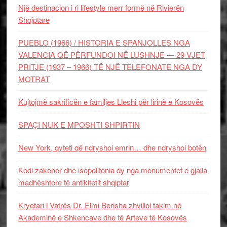
Një destinacion i ri lifestyle merr formë në Rivierën
Shqiptare
PUEBLO (1966) / HISTORIA E SPANJOLLES NGA
VALENCIA QË PËRFUNDOI NË LUSHNJE — 29 VJET
PRITJE (1937 – 1966) TË NJË TELEFONATE NGA DY
MOTRAT
Kujtojmë sakrificën e familjes Lleshi për lirinë e Kosovës
SPAÇI NUK E MPOSHTI SHPIRTIN
New York, qyteti që ndryshoi emrin… dhe ndryshoi botën
Kodi zakonor dhe isopolifonia dy nga monumentet e gjalla
madhështore të antikitetit shqiptar
Kryetari i Vatrës Dr. Elmi Berisha zhvilloi takim në
Akademinë e Shkencave dhe të Arteve të Kosovës