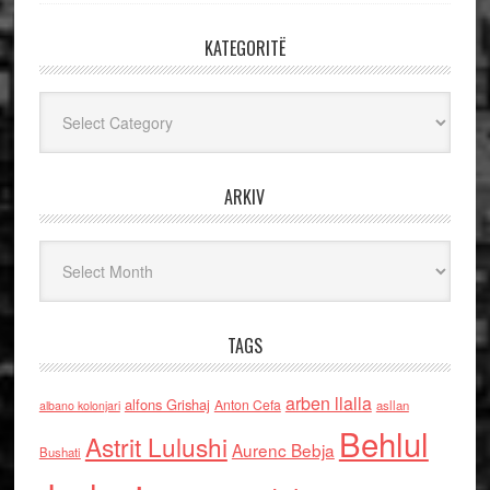
KATEGORITË
Kategoritë
ARKIV
Arkiv
TAGS
arben llalla
alfons Grishaj
Anton Cefa
asllan
albano kolonjari
Behlul
Astrit Lulushi
Aurenc Bebja
Bushati