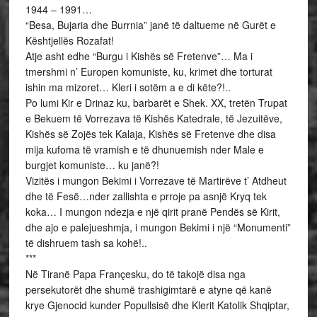
1944 – 1991…
“Besa, Bujaria dhe Burrnia” janë të daltueme në Gurët e
Kështjellës Rozafat!
Atje asht edhe “Burgu i Kishës së Fretenve”… Ma i
tmershmi n’ Europen komuniste, ku, krimet dhe torturat
ishin ma mizoret… Kleri i sotëm a e di këte?!..
Po lumi Kir e Drinaz ku, barbarët e Shek. XX, tretën Trupat
e Bekuem të Vorrezava të Kishës Katedrale, të Jezuitëve,
Kishës së Zojës tek Kalaja, Kishës së Fretenve dhe disa
mija kufoma të vramish e të dhunuemish nder Male e
burgjet komuniste… ku janë?!
Vizitës i mungon Bekimi i Vorrezave të Martirëve t’ Atdheut
dhe të Fesë…nder zallishta e prroje pa asnjë Kryq tek
koka… I mungon ndezja e një qirit pranë Pendës së Kirit,
dhe ajo e palejueshmja, i mungon Bekimi i një “Monumenti”
të dishruem tash sa kohë!..
***
Në Tiranë Papa Françesku, do të takojë disa nga
persekutorët dhe shumë trashigimtarë e atyne që kanë
krye Gjenocid kunder Popullsisë dhe Klerit Katolik Shqiptar,