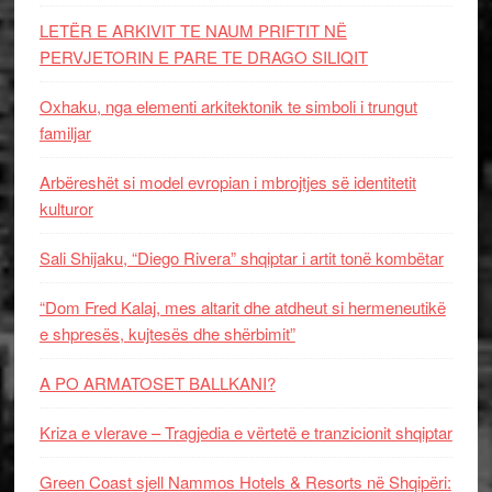
LETËR E ARKIVIT TE NAUM PRIFTIT NË
PERVJETORIN E PARE TE DRAGO SILIQIT
Oxhaku, nga elementi arkitektonik te simboli i trungut
familjar
Arbëreshët si model evropian i mbrojtjes së identitetit
kulturor
Sali Shijaku, “Diego Rivera” shqiptar i artit tonë kombëtar
“Dom Fred Kalaj, mes altarit dhe atdheut si hermeneutikë
e shpresës, kujtesës dhe shërbimit”
A PO ARMATOSET BALLKANI?
Kriza e vlerave – Tragjedia e vërtetë e tranzicionit shqiptar
Green Coast sjell Nammos Hotels & Resorts në Shqipëri: