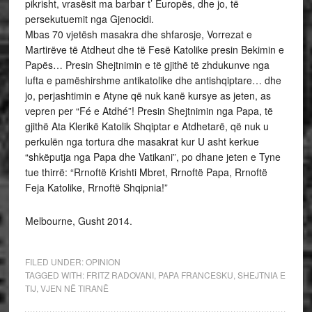
pikrisht, vrasësit ma barbar t’ Europës, dhe jo, të
persekutuemit nga Gjenocidi.
Mbas 70 vjetësh masakra dhe shfarosje, Vorrezat e
Martirëve të Atdheut dhe të Fesë Katolike presin Bekimin e
Papës… Presin Shejtnimin e të gjithë të zhdukunve nga
lufta e pamëshirshme antikatolike dhe antishqiptare… dhe
jo, perjashtimin e Atyne që nuk kanë kursye as jeten, as
vepren per “Fé e Atdhé”! Presin Shejtnimin nga Papa, të
gjithë Ata Klerikë Katolik Shqiptar e Atdhetarë, që nuk u
perkulën nga tortura dhe masakrat kur U asht kerkue
“shkëputja nga Papa dhe Vatikani”, po dhane jeten e Tyne
tue thirrë: “Rrnoftë Krishti Mbret, Rrnoftë Papa, Rrnoftë
Feja Katolike, Rrnoftë Shqipnia!”
Melbourne, Gusht 2014.
FILED UNDER:
OPINION
TAGGED WITH:
FRITZ RADOVANI
,
PAPA FRANCESKU
,
SHEJTNIA E
TIJ
,
VJEN NË TIRANË