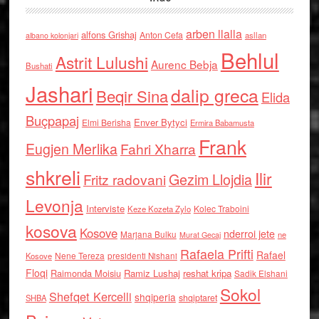
arben llalla
alfons Grishaj
Anton Cefa
asllan
albano kolonjari
Behlul
Astrit Lulushi
Aurenc Bebja
Bushati
Jashari
dalip greca
Beqir Sina
Elida
Buçpapaj
Enver Bytyci
Elmi Berisha
Ermira Babamusta
Frank
Eugjen Merlika
Fahri Xharra
shkreli
Ilir
Gezim Llojdia
Fritz radovani
Levonja
Interviste
Kolec Traboini
Keze Kozeta Zylo
kosova
Kosove
nderroi jete
Marjana Bulku
ne
Murat Gecaj
Rafaela Prifti
Rafael
Nene Tereza
Kosove
presidenti Nishani
Floqi
Raimonda Moisiu
Ramiz Lushaj
reshat kripa
Sadik Elshani
Sokol
Shefqet Kercelli
shqiperia
shqiptaret
SHBA