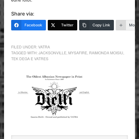
Share via:
Facebook
Twitter
Copy Link
More
FILED UNDER:
VATRA
TAGGED WITH:
JACKSONVILLE
,
MYSAFIRE
,
RAIMONDA MOISIU
,
TEK DEGA E VATRES