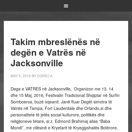
Takim mbreslënës në
degën e Vatrës në
Jacksonville
MAY 5, 2016
BY
DGRECA
Dega e VATRES në Jacksonville, Organizon me 13, 14
dhe 15 Maj, 2016, Festivalin Tradicional Shqiptar në Surfin
Somboeros, buzë oqeanit. Janë ftuar Degët simotra të
Vatrës në Tampa, Fort Lauderdale dhe Orlando,si dhe
personalitete të jetës social kulturore, politikës dhe
religjioneve fetare, si z. Edmond Brahimaj alias “Baba
Mondi”, me cilësinë e Kryetarit të Kryegjyshatës Botërore,