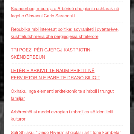
Scanderbeg, mburoja e Arbërisë dhe gjeniu ushtarak në
faqet e Giovanni Carlo Saraceni-t
Republika mbi interesat politike: sovraniteti i qytetarëve,
kushtetutshmëria dhe përgjegjësia shtetërore
TRI POEZI PËR GJERGJ KASTRIOTIN-
SKËNDERBEUN
LETËR E ARKIVIT TE NAUM PRIFTIT NË
PERVJETORIN E PARE TE DRAGO SILIQIT
Oxhaku, nga elementi arkitektonik te simboli i trungut
familjar
Arbëreshët si model evropian i mbrojtjes së identitetit
kulturor
Sali Shijaku, “Diego Rivera” shqiptar i artit tonë kombëtar