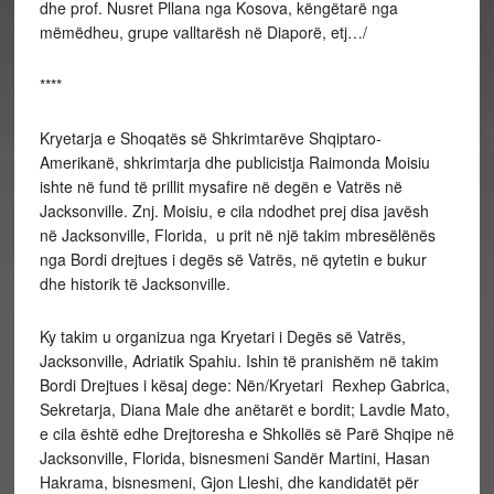
dhe prof. Nusret Pllana nga Kosova, këngëtarë nga
mëmëdheu, grupe valltarësh në Diaporë, etj…/
****
Kryetarja e Shoqatës së Shkrimtarëve Shqiptaro-
Amerikanë, shkrimtarja dhe publicistja Raimonda Moisiu
ishte në fund të prillit mysafire në degën e Vatrës në
Jacksonville. Znj. Moisiu, e cila ndodhet prej disa javësh
në Jacksonville, Florida, u prit në një takim mbresëlënës
nga Bordi drejtues i degës së Vatrës, në qytetin e bukur
dhe historik të Jacksonville.
Ky takim u organizua nga Kryetari i Degës së Vatrës,
Jacksonville, Adriatik Spahiu. Ishin të pranishëm në takim
Bordi Drejtues i kësaj dege: Nën/Kryetari Rexhep Gabrica,
Sekretarja, Diana Male dhe anëtarët e bordit; Lavdie Mato,
e cila është edhe Drejtoresha e Shkollës së Parë Shqipe në
Jacksonville, Florida, bisnesmeni Sandër Martini, Hasan
Hakrama, bisnesmeni, Gjon Lleshi, dhe kandidatët për