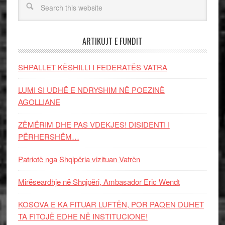
ARTIKUJT E FUNDIT
SHPALLET KËSHILLI I FEDERATËS VATRA
LUMI SI UDHË E NDRYSHIM NË POEZINË
AGOLLIANE
ZËMËRIM DHE PAS VDEKJES! DISIDENTI I
PËRHERSHËM…
Patriotë nga Shqipëria vizituan Vatrën
Mirëseardhje në Shqipëri, Ambasador Eric Wendt
KOSOVA E KA FITUAR LUFTËN, POR PAQEN DUHET
TA FITOJË EDHE NË INSTITUCIONE!