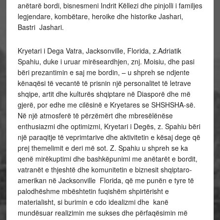
anëtarë bordi, bisnesmeni Indrit Këllezi dhe pinjolli i familjes
legjendare, kombëtare, heroike dhe historike Jashari,
Bastri Jashari.
Kryetari i Dega Vatra, Jacksonville, Florida, z.Adriatik
Spahiu, duke i uruar mirëseardhjen, znj. Moisiu, dhe pasi
bëri prezantimin e saj me bordin, – u shpreh se ndjente
kënaqësi të vecantë të prisnin një personalitet të letrave
shqipe, artit dhe kulturës shqiptare në Diasporë dhe më
gjerë, por edhe me cilësinë e Kryetares se SHSHSHA-së.
Në një atmosferë të përzëmërt dhe mbresëlënëse
enthusiazmi dhe optimizmi, Kryetari i Degës, z. Spahiu bëri
një paraqitje të veprimtarive dhe aktivitetin e kësaj dege që
prej themelimit e deri më sot. Z. Spahiu u shpreh se ka
qenë mirëkuptimi dhe bashkëpunimi me anëtarët e bordit,
vatranët e thjeshtë dhe komunitetin e biznesit shqiptaro-
amerikan në Jacksonville Florida, që me punën e tyre të
palodhëshme mbështetin fuqishëm shpirtërisht e
materialisht, si burimin e cdo idealizmi dhe kanë
mundësuar realizimin me sukses dhe përfaqësimin më