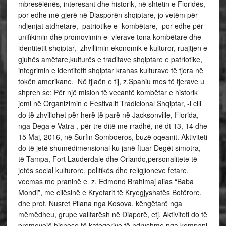
mbresëlënës, interesant dhe historik, në shtetin e Floridës,
por edhe më gjerë në Diasporën shqiptare, jo vetëm për
ndjenjat atdhetare, patriotike e kombëtare, por edhe për
unifikimin dhe promovimin e vlerave tona kombëtare dhe
identitetit shqiptar, zhvillimin ekonomik e kulturor, ruajtjen e
gjuhës amëtare,kulturës e traditave shqiptare e patriotike,
integrimin e identitetit shqiptar krahas kulturave të tjera në
tokën amerikane. Në fjlaën e tij, z.Spahiu mes të tjerave u
shpreh se; Për një mision të vecantë kombëtar e historik
jemi në Organizimin e Festivalit Tradicional Shqiptar, -i cili
do të zhvillohet për herë të parë në Jacksonville, Florida,
nga Dega e Vatra ,-për tre ditë me rradhë, në dt 13, 14 dhe
15 Maj, 2016, në Surfin Somboeros, buzë oqeanit. Aktiviteti
do të jetë shumëdimensional ku janë ftuar Degët simotra,
të Tampa, Fort Lauderdale dhe Orlando,personalitete të
jetës social kulturore, politikës dhe religjioneve fetare,
vecmas me praninë e z. Edmond Brahimaj alias “Baba
Mondi”, me cilësinë e Kryetarit të Kryegjyshatës Botërore,
dhe prof. Nusret Pllana nga Kosova, këngëtarë nga
mëmëdheu, grupe valltarësh në Diaporë, etj. Aktiviteti do të
promovojë bisnese të kategorive të ndryshme nga kompani