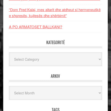
“Dom Fred Kalaj, mes altarit dhe atdheut si hermeneutikë
e shpresës, kujtesës dhe shërbimit”
A PO ARMATOSET BALLKANI?
KATEGORITË
Kategoritë
ARKIV
Arkiv
TAGS