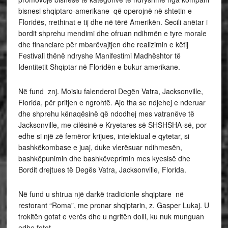
bisnesi shqiptaro-amerikane që operojnë në shtetin e
Floridës, rrethinat e tij dhe në tërë Amerikën. Secili anëtar i
bordit shprehu mendimi dhe ofruan ndihmën e tyre morale
dhe financiare për mbarëvajtjen dhe realizimin e këtij
Festivali thënë ndryshe Manifestimi Madhështor të
Identitetit Shqiptar në Floridën e bukur amerikane.
Në fund znj. Moisiu falenderoi Degën Vatra, Jacksonville,
Florida, për pritjen e ngrohtë. Ajo tha se ndjehej e nderuar
dhe shprehu kënaqësinë që ndodhej mes vatranëve të
Jacksonville, me cilësinë e Kryetares së SHSHSHA-së, por
edhe si një zë femëror krijues, intelektual e qytetar, si
bashkëkombase e juaj, duke vlerësuar ndihmesën,
bashkëpunimin dhe bashkëveprimin mes kyesisë dhe
Bordit drejtues të Degës Vatra, Jacksonville, Florida.
Në fund u shtrua një darkë tradicionle shqiptare në
restorant “Roma”, me pronar shqiptarin, z. Gasper Lukaj. U
trokitën gotat e verës dhe u ngritën dolli, ku nuk munguan
edhe fotot.