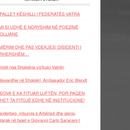
PALLET KËSHILLI I FEDERATËS VATRA
MI SI UDHË E NDRYSHIM NË POEZINË
OLLIANE
MËRIM DHE PAS VDEKJES! DISIDENTI I
ËRHERSHËM…
riotë nga Shqipëria vizituan Vatrën
ëseardhje në Shqipëri, Ambasador Eric Wendt
SOVA E KA FITUAR LUFTËN, POR PAQEN
HET TA FITOJË EDHE NË INSTITUCIONE!
nderbeg, mburoja e Arbërisë dhe gjeniu
tarak në faqet e Giovanni Carlo Saraceni-t