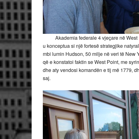
Akademia federale 4 vjeçare në West Point
u konceptua si një fortesë strategjike natyr
mbi lumin Hudson, 50 milje në veri të New Y
që e konstatoi faktin se West Point, me syrin 
dhe aty vendosi komandën e tij më 1779, dhe
saj.