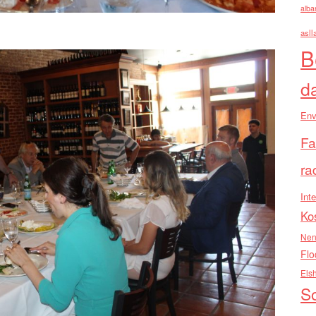
alba
asll
B
d
Env
Fa
ra
Inte
Ko
Nen
Flo
Els
So