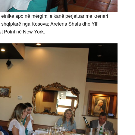
tnike apo në mërgim, e kanë përjetuar me krenari
e shqiptarë nga Kosova; Arelena Shala dhe Ylli
t Point në New York.