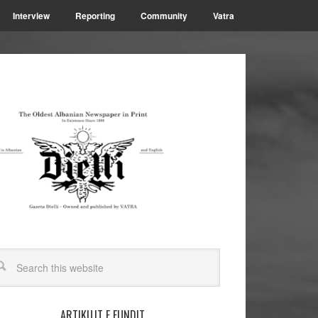
Interview
Reporting
Community
Vatra
ARTIKUJT E FUNDIT