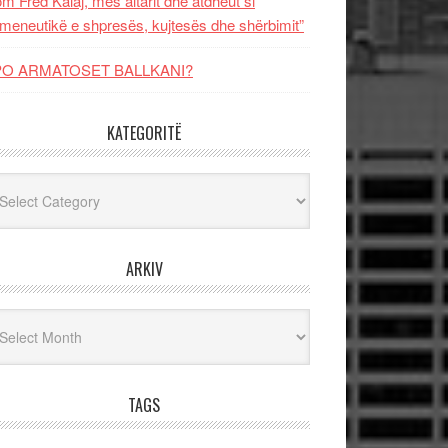
m Fred Kalaj, mes altarit dhe atdheut si
meneutikë e shpresës, kujtesës dhe shërbimit”
PO ARMATOSET BALLKANI?
KATEGORITË
egoritë
ARKIV
iv
TAGS