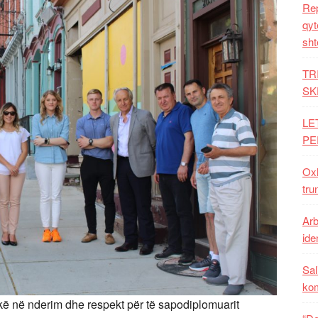
Rep
qyt
sht
TR
SK
LE
PE
Oxh
tru
Arb
iden
Sal
ko
rekë në nderim dhe respekt për të sapodiplomuarit