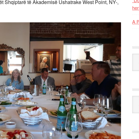
“Do
ët Shqiptarë të Akademisë Ushatrake West Point, NY-,
her
A 
Kat
Ark