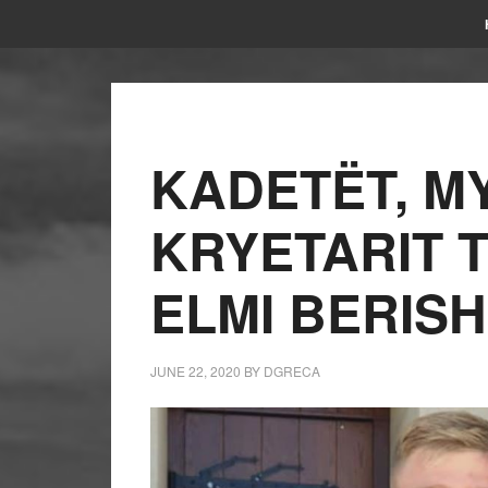
KADETËT, M
KRYETARIT T
ELMI BERIS
JUNE 22, 2020
BY
DGRECA