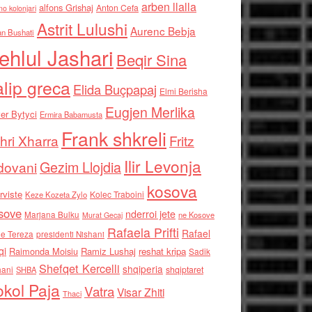
arben llalla
alfons Grishaj
Anton Cefa
no kolonjari
Astrit Lulushi
Aurenc Bebja
an Bushati
ehlul Jashari
Beqir Sina
alip greca
Elida Buçpapaj
Elmi Berisha
Eugjen Merlika
er Bytyci
Ermira Babamusta
Frank shkreli
hri Xharra
Fritz
Ilir Levonja
Gezim Llojdia
dovani
kosova
rviste
Kolec Traboini
Keze Kozeta Zylo
sove
nderroi jete
Marjana Bulku
ne Kosove
Murat Gecaj
Rafaela Prifti
Rafael
e Tereza
presidenti Nishani
qi
Raimonda Moisiu
Ramiz Lushaj
reshat kripa
Sadik
Shefqet Kercelli
shqiperia
hani
shqiptaret
SHBA
kol Paja
Vatra
Visar Zhiti
Thaci