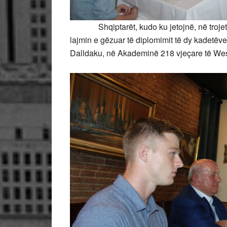
Shqiptarët, kudo ku jetojnë, në trojet e
lajmin e gëzuar të diplomimit të dy kadetëv
Dalldaku, në Akademinë 218 vjeçare të Wes