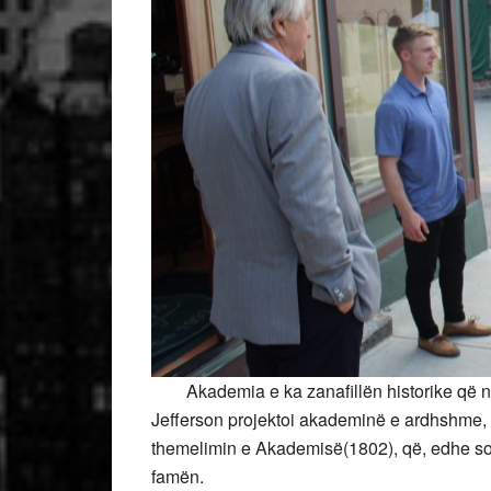
Akademia e ka zanafillën historike që në 
Jefferson projektoi akademinë e ardhshme, 
themelimin e Akademisë(1802), që, edhe sot
famën.