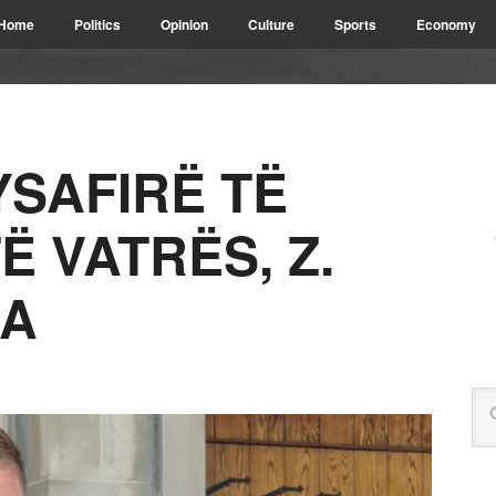
Home
Politics
Opinion
Culture
Sports
Economy
YSAFIRË TË
Ë VATRËS, Z.
HA