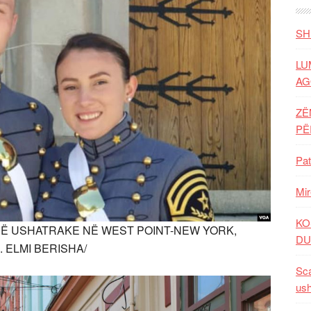
SH
LU
AG
ZË
P
Pat
Mir
KO
SË USHATRAKE NË WEST POINT-NEW YORK,
DU
. ELMI BERISHA/
Sca
ush