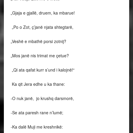
„Gjaja e gjallë, druem, ka mbarue!
„Po o Zot, ç’janë njata shtegtarë,
„Veshë e mbathë porsi zotnij?
„Mos janë nis trimat me çetue?
„Qi ata qafat kurr s’und i kalojnë!“
Ka qit Jera edhe u ka thane:
-O nuk janë, jo krushq darsmorë,
-Se ata paresh rane n’lumë;
-Ka dalë Muji me kreshnikë: