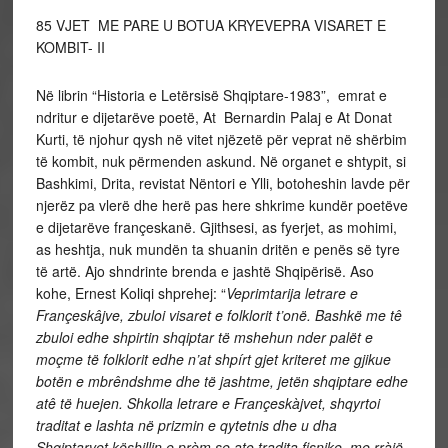
85 VJET ME PARE U BOTUA KRYEVEPRA VISARET E
KOMBIT- II
Në librin “Historia e Letërsisë Shqiptare-1983”, emrat e
ndritur e dijetarëve poetë, At Bernardin Palaj e At Donat
Kurti, të njohur qysh në vitet njëzetë për veprat në shërbim
të kombit, nuk përmenden askund. Në organet e shtypit, si
Bashkimi, Drita, revistat Nëntori e Ylli, botoheshin lavde për
njerëz pa vlerë dhe herë pas here shkrime kundër poetëve
e dijetarëve françeskanë. Gjithsesi, as fyerjet, as mohimi,
as heshtja, nuk mundën ta shuanin dritën e penës së tyre
të artë. Ajo shndrinte brenda e jashtë Shqipërisë. Aso
kohe, Ernest Koliqi shprehej: “
Veprimtarija letrare e
Françeskâjve, zbuloi visaret e folklorit t’onë. Bashkë me tê
zbuloi edhe shpirtin shqiptar të mshehun nder palët e
moçme të folklorit edhe n’at shpírt gjet kriteret me gjikue
botën e mbrêndshme dhe të jashtme, jetën shqiptare edhe
atê të huejen. Shkolla letrare e Françeskàjvet, shqyrtoi
traditat e lashta në prizmin e qytetnis dhe u dha
Shqiptarvet këshillin e prèm se ato tradita fisnike, me rràjë