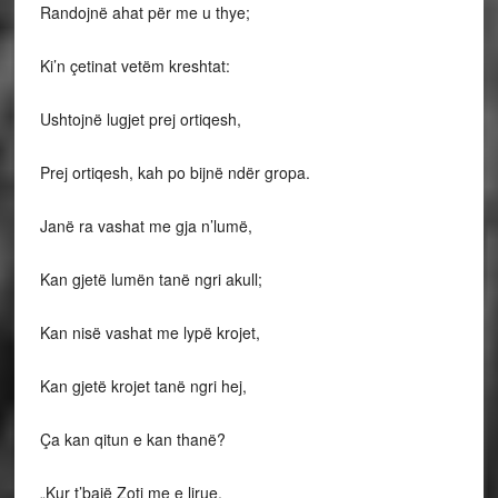
Randojnë ahat për me u thye;
Ki’n çetinat vetëm kreshtat:
Ushtojnë lugjet prej ortiqesh,
Prej ortiqesh, kah po bijnë ndër gropa.
Janë ra vashat me gja n’lumë,
Kan gjetë lumën tanë ngri akull;
Kan nisë vashat me lypë krojet,
Kan gjetë krojet tanë ngri hej,
Ça kan qitun e kan thanë?
„Kur t’bajë Zoti me e lirue,