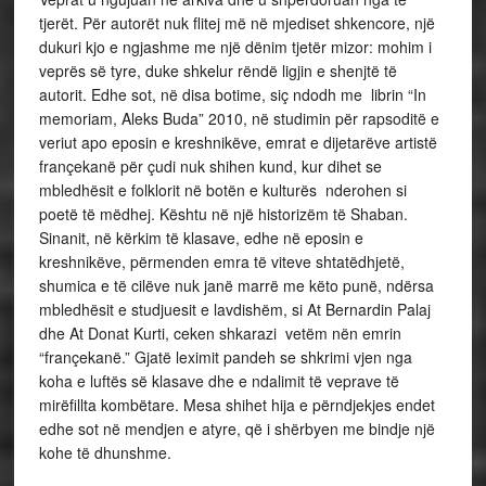
tjerët. Për autorët nuk flitej më në mjediset shkencore, një
dukuri kjo e ngjashme me një dënim tjetër mizor: mohim i
veprës së tyre, duke shkelur rëndë ligjin e shenjtë të
autorit. Edhe sot, në disa botime, siç ndodh me librin “In
memoriam, Aleks Buda” 2010, në studimin për rapsoditë e
veriut apo eposin e kreshnikëve, emrat e dijetarëve artistë
françekanë për çudi nuk shihen kund, kur dihet se
mbledhësit e folklorit në botën e kulturës nderohen si
poetë të mëdhej. Kështu në një historizëm të Shaban.
Sinanit, në kërkim të klasave, edhe në eposin e
kreshnikëve, përmenden emra të viteve shtatëdhjetë,
shumica e të cilëve nuk janë marrë me këto punë, ndërsa
mbledhësit e studjuesit e lavdishëm, si At Bernardin Palaj
dhe At Donat Kurti, ceken shkarazi vetëm nën emrin
“françekanë.” Gjatë leximit pandeh se shkrimi vjen nga
koha e luftës së klasave dhe e ndalimit të veprave të
mirëfillta kombëtare. Mesa shihet hija e përndjekjes endet
edhe sot në mendjen e atyre, që i shërbyen me bindje një
kohe të dhunshme.