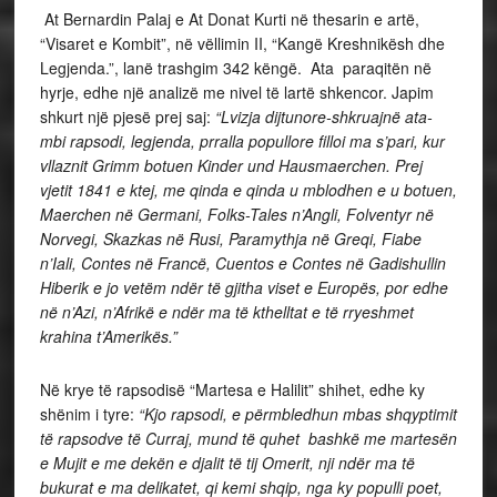
At Bernardin Palaj e At Donat Kurti në thesarin e artë,
“Visaret e Kombit”, në vëllimin II, “Kangë Kreshnikësh dhe
Legjenda.”, lanë trashgim 342 këngë. Ata paraqitën në
hyrje, edhe një analizë me nivel të lartë shkencor. Japim
shkurt një pjesë prej saj:
“Lvizja dijtunore-shkruajnë ata-
mbi rapsodi, legjenda, prralla popullore filloi ma s’pari, kur
vllaznit Grimm botuen Kinder und Hausmaerchen. Prej
vjetit 1841 e ktej, me qinda e qinda u mblodhen e u botuen,
Maerchen në Germani, Folks-Tales n’Angli, Folventyr në
Norvegi, Skazkas në Rusi, Paramythja në Greqi, Fiabe
n’Iali, Contes në Francë, Cuentos e Contes në Gadishullin
Hiberik e jo vetëm ndër të gjitha viset e Europës, por edhe
në n’Azi, n’Afrikë e ndër ma të kthelltat e të rryeshmet
krahina t’Amerikës.”
Në krye të rapsodisë “Martesa e Halilit” shihet, edhe ky
shënim i tyre:
“Kjo rapsodi, e përmbledhun mbas shqyptimit
të rapsodve të Curraj, mund të quhet bashkë me martesën
e Mujit e me dekën e djalit të tij Omerit, nji ndër ma të
bukurat e ma delikatet, qi kemi shqip, nga ky populli poet,