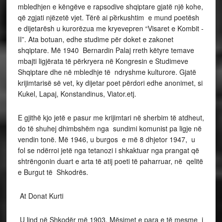
mbledhjen e këngëve e rapsodive shqiptare gjatë një kohe,
që zgjati njëzetë vjet. Tërë ai p֝ërkushtim e mund poetësh
e dijetarësh u kurorëzua me kryevepren “Visaret e Kombit -
II”. Ata botuan, edhe studime për doket e zakonet
shqiptare. Më 1940 Bernardin Palaj rreth këtyre temave
mbajti ligjërata të përkryera në Kongresin e Studimeve
Shqiptare dhe në mbledhje të ndryshme kulturore. Gjatë
krijimtarisë së vet, ky dijetar poet përdori edhe anonimet, si
Kukel, Lapaj, Konstandinus, Viator.etj.
E gjithë kjo jetë e pasur me krijimtari në sherbim të atdheut,
do të shuhej dhimbshëm nga sundimi komunist pa ligje në
vendin tonë. Më 1946, u burgos e më 8 dhjetor 1947, u
fol se ndërroi jetë nga tetanozi i shkaktuar nga prangat që
shtrëngonin duart e arta të atij poeti të paharruar, në qelitë
e Burgut të Shkodrës.
At Donat Kurti
U lind në Shkodër më 1903. Mësimet e para e të mesme i