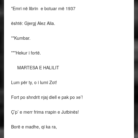
*Emri në librin e botuar më 1937
është: Gjergj Alez Alia.
**Kumbar.
***Hekur i fortë.
MARTESA E HALILIT
Lum për ty, o i lumi Zot!
Fort po shndrit njaj diell e pak po xe’!
Ç’p’ e merr frima rrapin e Jutbinës!
Borë e madhe, qi ka ra,