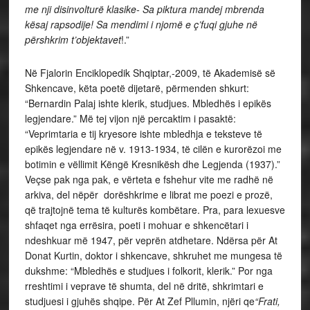
me nji disinvolturë klasike- Sa piktura mandej mbrenda
kësaj rapsodije! Sa mendimi i njomë e ç’fuqi gjuhe në
përshkrim t’objektavet
!.”
Në Fjalorin Enciklopedik Shqiptar,-2009, të Akademisë së
Shkencave, këta poetë dijetarë, përmenden shkurt:
“Bernardin Palaj ishte klerik, studjues. Mbledhës i epikës
legjendare.” Më tej vijon një percaktim i pasaktë:
“Veprimtaria e tij kryesore ishte mbledhja e teksteve të
epikës legjendare në v. 1913-1934, të cilën e kurorëzoi me
botimin e vëllimit Këngë Kresnikësh dhe Legjenda (1937).”
Veçse pak nga pak, e vërteta e fshehur vite me radhë në
arkiva, del nëpër dorëshkrime e librat me poezi e prozë,
që trajtojnë tema të kulturës kombëtare. Pra, para lexuesve
shfaqet nga errësira, poeti i mohuar e shkencëtari i
ndeshkuar më 1947, për veprën atdhetare. Ndërsa për At
Donat Kurtin, doktor i shkencave, shkruhet me mungesa të
dukshme: “Mbledhës e studjues i folkorit, klerik.” Por nga
rreshtimi i veprave të shumta, del në dritë, shkrimtari e
studjuesi i gjuhës shqipe. Për At Zef Pllumin, njëri qe
“Frati,