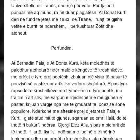
Universitetin e Tiranës, dhe një për vete. Por fjalori i
punuar me aq mund, ra në duar plagjatësh. At Donat Kurti
deri në fund të jetës më 1983, në Tiranë, i ruajti të gjitha
vetitë e burrit të ndershëm, i përkushtuar Zotit dhe
atdheut.
Perfundim.
At Bernadin Palaj e At Donta Kurti, këta mbledhës të
palodhur atdhetarë ndër male e këngëve të kreshnikëve,
me prirjet e tyre prej poetësh, zbuluan një visar të pasur të
poezisë së pashkruar artistike veriore shqiptarë. Sipas tyre
rapsodët e kreshnikëve me frymëzimin e tyre poetik, me
trajtimin artistik, me vargun e rrjedhshëm e me gjuhën e
pastër, krijuan vargje nga më të çmuarat të poezisë sonë
popullore. Ndërkohë me aftësinë prej dijetarësh Palaj e
Kurti, gjatë studimit të gjuhës, sqaruan se emri Halil, do të
thotë “i bukur”, ndërsa Gjergj Elez Alia, sipas mbiemrit do
të thotë, “i lartë, fisnik”, ndërsa me fuqinë e trimërinë
legjendare dhe me armët e kreshnikëve, ata përcaktuan