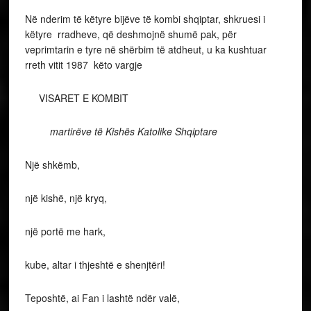
Në nderim të këtyre bijëve të kombi shqiptar, shkruesi i
këtyre rradheve, që deshmojnë shumë pak, për
veprimtarin e tyre në shërbim të atdheut, u ka kushtuar
rreth vitit 1987 këto vargje
VISARET E KOMBIT
martirëve të Kishës Katolike Shqiptare
Një shkëmb,
një kishë, një kryq,
një portë me hark,
kube, altar i thjeshtë e shenjtëri!
Teposhtë, ai Fan i lashtë ndër valë,