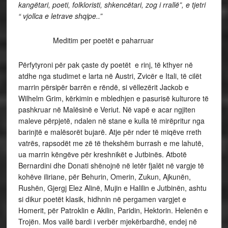
kangëtari, poeti, folkloristi, shkencëtari, zog i rrallë”, e tjetri
“ vjollca e letrave shqipe..”
Meditim per poetët e paharruar
Përfytyroni për pak çaste dy poetët e rinj, të kthyer në
atdhe nga studimet e larta në Austri, Zvicër e Itali, të cilët
marrin përsipër barrën e rëndë, si vëllezërit Jackob e
Wilhelm
Grim, kërkimin e mbledhjen e pasurisë kulturore të
pashkruar në Malësinë e Veriut. Në vapë e acar ngjiten
maleve përpjetë, ndalen në stane e kulla të mirëpritur nga
barinjtë e malësorët bujarë. Atje për nder të miqëve rreth
vatrës, rapsodët me zë të thekshëm burrash e me lahutë,
ua marrin këngëve për kreshnikët e Jutbinës. Atbotë
Bernardini dhe Donati shënojnë në letër fjalët në vargje të
kohëve iliriane, për Behurin, Omerin, Zukun, Ajkunën,
Rushën, Gjergj Elez Alinë, Mujin e Halilin e Jutbinën, ashtu
si dikur poetët klasik, hidhnin në pergamen vargjet e
Homerit, për Patroklin e Akilin, Paridin, Hektorin. Helenën e
Trojën. Mos vallë bardi i verbër mjekërbardhë, endej në