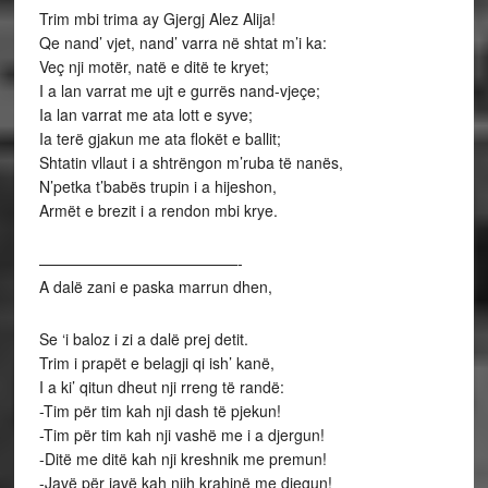
Trim mbi trima ay Gjergj Alez Alija!
Qe nand’ vjet, nand’ varra në shtat m’i ka:
Veç nji motër, natë e ditë te kryet;
I a lan varrat me ujt e gurrës nand-vjeçe;
Ia lan varrat me ata lott e syve;
Ia terë gjakun me ata flokët e ballit;
Shtatin vllaut i a shtrëngon m’ruba të nanës,
N’petka t’babës trupin i a hijeshon,
Armët e brezit i a rendon mbi krye.
—————————————-
A dalë zani e paska marrun dhen,
Se ‘i baloz i zi a dalë prej detit.
Trim i prapët e belagji qi ish’ kanë,
I a ki’ qitun dheut nji rreng të randë:
-Tim për tim kah nji dash të pjekun!
-Tim për tim kah nji vashë me i a djergun!
-Ditë me ditë kah nji kreshnik me premun!
-Javë për javë kah njih krahinë me djegun!