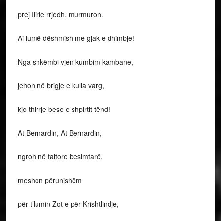
prej Ilirie rrjedh, murmuron.
Ai lumë dëshmish me gjak e dhimbje!
Nga shkëmbi vjen kumbim kambane,
jehon në brigje e kulla varg,
kjo thirrje bese e shpirtit tënd!
At Bernardin, At Bernardin,
ngroh në faltore besimtarë,
meshon përunjshëm
për t’lumin Zot e për Krishtlindje,