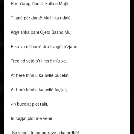
Por n’breg t’lumit- kulla e Mujit.
T’tanë për darkë Muji i ka ndalë.
Kqyr shka bani Gjeto Basho Muji!
E ka vu nji barrë dru t’vogël n’zjarm,
Treqind vetë p’r’i herë m’u xe.
At-herë trimi u ka avitë bucelat,
At-herë trimi u ka avitë fuçijat;
-In bucelat plot raki,
In fuçijat plot me venë.-
Sa shpejt frima burrave u ka ardhë!