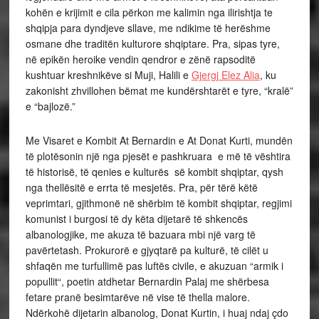
kohën e krijimit e cila përkon me kalimin nga ilirishtja te
shqipja para dyndjeve sllave, me ndikime të herëshme
osmane dhe traditën kulturore shqiptare. Pra, sipas tyre,
në epikën heroike vendin qendror e zënë rapsoditë
kushtuar kreshnikëve si Muji, Halili e
Gjergj Elez Alia
, ku
zakonisht zhvillohen bëmat me kundërshtarët e tyre, “kralë”
e “bajlozë.”
Me Visaret e Kombit At Bernardin e At Donat Kurti, mundën
të plotësonin një nga pjesët e pashkruara e më të vështira
të historisë, të qenies e kulturës së kombit shqiptar, qysh
nga thellësitë e errta të mesjetës. Pra, për tërë këtë
veprimtari, gjithmonë në shërbim të kombit shqiptar, regjimi
komunist i burgosi të dy këta dijetarë të shkencës
albanologjike, me akuza të bazuara mbi një varg të
pavërtetash. Prokurorë e gjyqtarë pa kulturë, të cilët u
shfaqën me turfullimë pas luftës civile, e akuzuan “armik i
popullit“, poetin atdhetar Bernardin Palaj me shërbesa
fetare pranë besimtarëve në vise të thella malore.
Ndërkohë dijetarin albanolog, Donat Kurtin, i huaj ndaj çdo