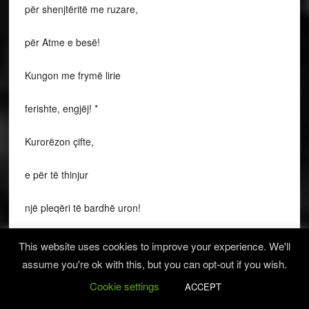
për shenjtëritë me ruzare,
për Atme e besë!
Kungon me frymë lirie
ferishte, engjëj! *
Kurorëzon çifte,
e për të thinjur
një pleqëri të bardhë uron!
At Bernardin, At Bernardin
This website uses cookies to improve your experience. We'll
assume you're ok with this, but you can opt-out if you wish.
tok me At Donatin,
Cookie settings
ACCEPT
në qelë poetësh, dijetarësh,