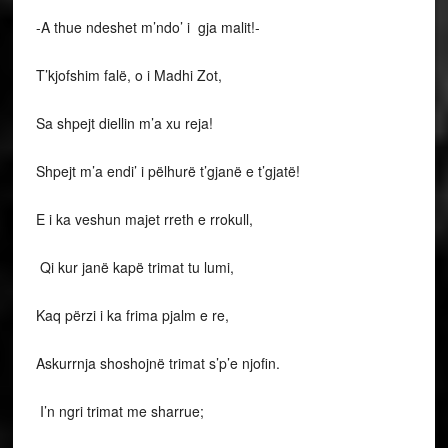
-A thue ndeshet m’ndo’ i gja malit!-
T’kjofshim falë, o i Madhi Zot,
Sa shpejt diellin m’a xu reja!
Shpejt m’a endi’ i pëlhurë t’gjanë e t’gjatë!
E i ka veshun majet rreth e rrokull,
Qi kur janë kapë trimat tu lumi,
Kaq përzi i ka frima pjalm e re,
Askurrnja shoshojnë trimat s’p’e njofin.
I’n ngri trimat me sharrue;