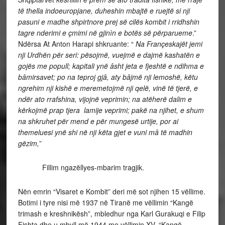
të thella indoeuropjane, duheshin mbajtë e ruejtë si nji
pasuni e madhe shpirtnore prej së cilës kombit i rridhshin
tagre nderimi e çmimi në gjinìn e botës së përparueme
.”
Ndërsa At Anton Harapi shkruante: “
Na Françeskajët jemi
nji Urdhën për seri: pësojmë, vuejmë e dajmë kashatën e
gojës me popull; kapitali ynë âsht jeta e fjeshtë e ndihma e
bâmirsavet; po na teproj gjâ, aty bâjmë nji lemoshë, këtu
ngrehim nji kishë e meremetojmë nji qelë, vinë të tjerë, e
ndër ato rrafshina, vijojnë veprimin; na atëherë dalim e
kërkojmë prap tjera lamije veprimi; pakë na njihet, e shum
na shkruhet për mend e për mungesë urtije, por ai
themeluesi ynë shi në nji këta gjet e vuni mâ të madhin
gëzim,
”
Fillim ngazëllyes-mbarim tragjik.
Nën emrin “Visaret e Kombit” deri më sot njihen 15 vëllime.
Botimi i tyre nisi më 1937 në Tiranë me vëllimin “Kangë
trimash e kreshnikësh”, mbledhur nga Karl Gurakuqi e Filip
Fishta dhe u mbyll më 1944 me vëllimin XV, “Kangë