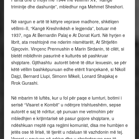
triminije dhe dashunije”, mbledhur nga Mehmet Sheshori.
Në vargun e artë të këtyre veprave madhore, shkëlqen
vëllimi–II, “Kangë Kreshnikësh e legjenda”, botuar më
1937, nga At Bernardin Palaj e At Donat Kurti. Në hyrjen e
librit, ata rreshtojnë me nderim nismëtarët, At Shtjefën
Gjeçovin. Vinçenc Prennushin e Marin Sirdanin, të cilët, si
bletët mblidhnin pasurinë e kulturës së pashkruar
shqiptare. Gjithashtu autorët bënë të ditur lexuesin, se për
këtë vëllim bashkëpunuan edhe etërit françekanë, si Nikoll
Dajçi, Bernard Llupi, Simonn Mikeli, Lonard Shajakaj e
Rrok Gurashi.
Në mbarim të luftës, kur u fol për paqe e lumturi, botimi i
serisë “Visaret e Kombit” u ndërpre trishtueshëm, sepse
autorët e saj të ndritur, që punuan me vetmohim për
mbledhjen e krijimtarisë së pasur gojore shqiptare, u
ndëshkuan rreptë nga regjimi komunist, disa me humbjen e
jetës ose të lirisë, të tjerët u ndaluan të vazhdonin më tej.
Veprat u ngujuan në arkiva dhe u shpërdoruan nga të