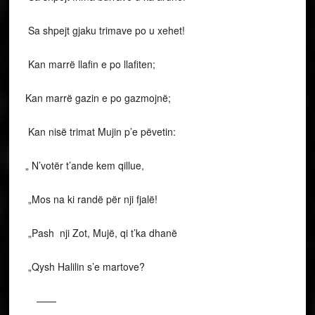
Sa shpejt gjaku trimave po u xehet!
Kan marrë llafin e po llafiten;
Kan marrë gazin e po gazmojnë;
Kan nisë trimat Mujin p’e pëvetin:
„ N’votër t’ande kem qillue,
„Mos na ki randë për nji fjalë!
„Pash nji Zot, Mujë, qi t’ka dhanë
„Qysh Halilin s’e martove?
——