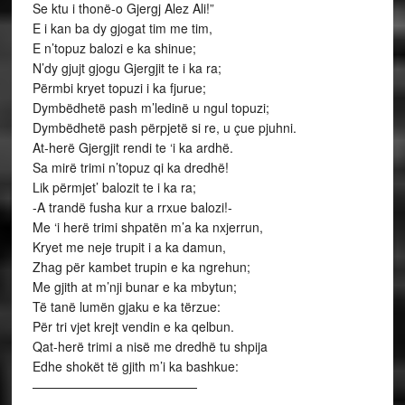
Se ktu i thonë-o Gjergj Alez Ali!”
E i kan ba dy gjogat tim me tim,
E n’topuz balozi e ka shinue;
N’dy gjujt gjogu Gjergjit te i ka ra;
Përmbi kryet topuzi i ka fjurue;
Dymbëdhetë pash m’ledinë u ngul topuzi;
Dymbëdhetë pash përpjetë si re, u çue pjuhni.
At-herë Gjergjit rendi te ‘i ka ardhë.
Sa mirë trimi n’topuz qi ka dredhë!
Lik përmjet’ balozit te i ka ra;
-A trandë fusha kur a rrxue balozi!-
Me ‘i herë trimi shpatën m’a ka nxjerrun,
Kryet me neje trupit i a ka damun,
Zhag për kambet trupin e ka ngrehun;
Me gjith at m’nji bunar e ka mbytun;
Të tanë lumën gjaku e ka tërzue:
Për tri vjet krejt vendin e ka qelbun.
Qat-herë trimi a nisë me dredhë tu shpija
Edhe shokët të gjith m’i ka bashkue:
—————————————