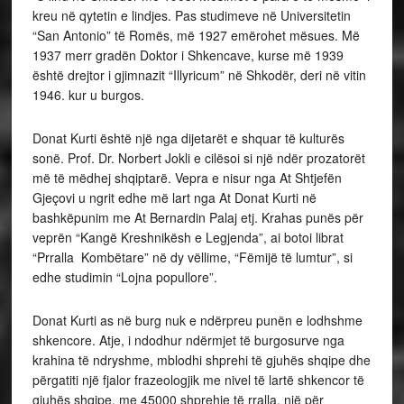
kreu në qytetin e lindjes. Pas studimeve në Universitetin
“San Antonio” të Romës, më 1927 emërohet mësues. Më
1937 merr gradën Doktor i Shkencave, kurse më 1939
është drejtor i gjimnazit “Illyricum” në Shkodër, deri në vitin
1946. kur u burgos.
Donat Kurti është një nga dijetarët e shquar të kulturës
sonë. Prof. Dr. Norbert Jokli e cilësoi si një ndër prozatorët
më të mëdhej shqiptarë. Vepra e nisur nga At Shtjefën
Gjeçovi u ngrit edhe më lart nga At Donat Kurti në
bashkëpunim me At Bernardin Palaj etj. Krahas punës për
veprën “Kangë Kreshnikësh e Legjenda”, ai botoi librat
“Prralla Kombëtare” në dy vëllime, “Fëmijë të lumtur”, si
edhe studimin “Lojna popullore”.
Donat Kurti as në burg nuk e ndërpreu punën e lodhshme
shkencore. Atje, i ndodhur ndërmjet të burgosurve nga
krahina të ndryshme, mblodhi shprehi të gjuhës shqipe dhe
përgatiti një fjalor frazeologjik me nivel të lartë shkencor të
gjuhës shqipe, me 45000 shprehje të rralla, një për