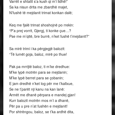
Varrët e shtatit s’a kush qi m’i lidhë!”
Sa ka nisun drita me zbardhë majet,
N’fushë të mejdanit trimat konkan dalë;
Keq me fjalë trimat shoshojnë po rrekin:
“P’a prej vorrit, Gjergj, ti konke çue…?
Pse me m’qitë, bre burrë, n’ket fushë t’mejdanit?”
Sa mirë trimi i ka përgjegjë balozit:
“Të lumët goja, baloz, mirë po thue!
Pak pa mrrijtë baloz, ti m’ke dredhue:
M’ke lypë motrën para se mejdanin;
M’ke lypë berret para se çobanin;
E jam dredhë n’ket log për me t’kallxue,
Se ne t’parët nji kanu na kan lanë:
Armët me dhanë përpara e mandej gjan!
Kurr balozit motrën mos m’i a dhanë,
Për pa u pre n’at fushën e mejdanit!
Por shtrëngou, baloz, se t’ka ardhë dita,