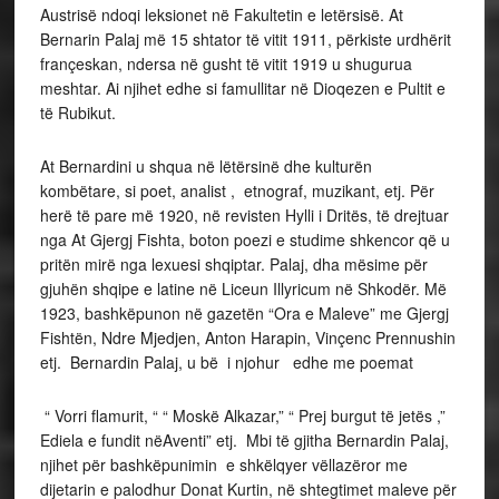
Austrisë ndoqi leksionet në Fakultetin e letërsisë. At
Bernarin Palaj më 15 shtator të vitit 1911, përkiste urdhërit
françeskan, ndersa në gusht të vitit 1919 u shugurua
meshtar. Ai njihet edhe si famullitar në Dioqezen e Pultit e
të Rubikut.
At Bernardini u shqua në lëtërsinë dhe kulturën
kombëtare, si poet, analist , etnograf, muzikant, etj. Për
herë të pare më 1920, në revisten Hylli i Dritës, të drejtuar
nga At Gjergj Fishta, boton poezi e studime shkencor që u
pritën mirë nga lexuesi shqiptar. Palaj, dha mësime për
gjuhën shqipe e latine në Liceun Illyricum në Shkodër. Më
1923, bashkëpunon në gazetën “Ora e Maleve” me Gjergj
Fishtën, Ndre Mjedjen, Anton Harapin, Vinçenc Prennushin
etj. Bernardin Palaj, u bë i njohur edhe me poemat
“ Vorri flamurit, “ “ Moskë Alkazar,” “ Prej burgut të jetës ,”
Ediela e fundit nëAventi” etj. Mbi të gjitha Bernardin Palaj,
njihet për bashkëpunimin e shkëlqyer vëllazëror me
dijetarin e palodhur Donat Kurtin, në shtegtimet maleve për