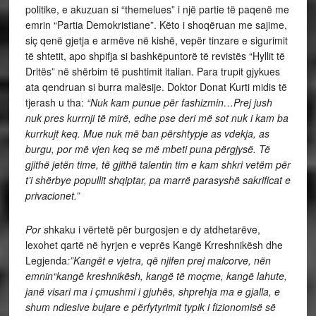
politike, e akuzuan si “themelues” i një partie të paqenë me
emrin “Partia Demokristiane”. Këto i shoqëruan me sajime,
siç qenë gjetja e armëve në kishë, vepër tinzare e sigurimit
të shtetit, apo shpifja si bashkëpuntorë të revistës “Hyllit të
Dritës” në shërbim të pushtimit italian. Para trupit gjykues
ata qendruan si burra malësije. Doktor Donat Kurti midis të
tjerash u tha:
“Nuk kam punue për fashizmin…Prej jush
nuk pres kurrnji të mirë, edhe pse deri më sot nuk i kam ba
kurrkujt keq. Mue nuk më ban përshtypje as vdekja, as
burgu, por më vjen keq se më mbeti puna përgjysë. Të
gjithë jetën time, të gjithë talentin tim e kam shkri vetëm për
t’i shërbye popullit shqiptar, pa marrë parasyshë sakrificat e
privacionet.”
Por s
hkaku i vërtetë për burgosjen e dy atdhetarëve,
lexohet qartë në hyrjen e veprës Kangë Krreshnikësh dhe
Legjenda
:”Kangët e vjetra, që njifen prej malcorve, nën
emnin“kangë kreshnikësh, kangë të moçme, kangë lahute,
janë visari ma i çmushmi i gjuhës, shprehja ma e gjalla, e
shum ndiesive bujare e përfytyrimit typik i fizionomisë së