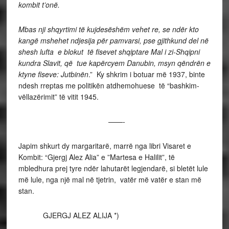
kombit t’onë.
Mbas nji shqyrtimi të kujdesëshëm vehet re, se ndër kto
kangë mshehet ndjesija për pamvarsi, pse gjithkund del në
shesh lufta e blokut të fisevet shqiptare Mal i zi-Shqipni
kundra Slavit, që tue kapërcyem Danubin, msyn qëndrën e
ktyne fiseve: Jutbinën
.” Ky shkrim i botuar më 1937, binte
ndesh rreptas me politikën atdhemohuese të “bashkim-
vëllazërimit” të vitit 1945.
——-
Japim shkurt dy margaritarë, marrë nga libri Visaret e
Kombit: “Gjergj Alez Alia” e ”Martesa e Halilit”, të
mbledhura prej tyre ndër lahutarët legjendarë, si bletët lule
më lule, nga një mal në tjetrin, vatër më vatër e stan më
stan.
GJERGJ ALEZ ALIJA *)