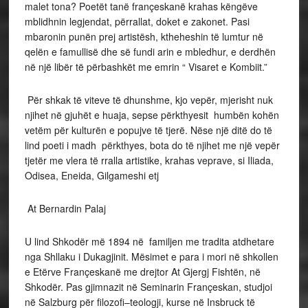
malet tona? Poetët tanë françeskanë krahas këngëve
mblidhnin legjendat, përrallat, doket e zakonet. Pasi
mbaronin punën prej artistësh, ktheheshin të lumtur në
qelën e famullisë dhe së fundi arin e mbledhur, e derdhën
në një libër të përbashkët me emrin “ Visaret e Kombiit.”
Për shkak të viteve të dhunshme, kjo vepër, mjerisht nuk
njihet në gjuhët e huaja, sepse përkthyesit humbën kohën
vetëm për kulturën e popujve të tjerë. Nëse një ditë do të
lind poeti i madh përkthyes, bota do të njihet me një vepër
tjetër me vlera të rralla artistike, krahas veprave, si Iliada,
Odisea, Eneida, Gilgameshi etj
At Bernardin Palaj
U lind Shkodër më 1894 në familjen me tradita atdhetare
nga Shllaku i Dukagjinit. Mësimet e para i mori në shkollen
e Etërve Françeskanë me drejtor At Gjergj Fishtën, në
Shkodër. Pas gjimnazit në Seminarin Françeskan, studjoi
në Salzburg për filozofi–teologji, kurse në Insbruck të