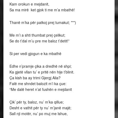
Kam orokun e mejdanit,
Sa ma mirë ket gjok ti me m’a mbathë!
Thanë m’ka për patkoj prej tumakut; ***)
Me m’i a shti thumbat prej çelikut;
Se do t’dal m’u pre me baloz t’detit!”
Si per vedi gjogun e ka mbathë
Edhe n’pramje çika a dredhë në shpi;
Ka gjetë vllan tu’ e pritë nën hije t’blinit.
Ça kish ba ay trimi Gjergj Alia?
Falë me shndet balozit m’i ka çue:
“Me dalë heret n’at fushën e mejdanit
Çik’ për ty, baloz, nu’ m’ka qillue;
Desht e vathit për ty nu’ m’janë majë;
Sall nji motër, nu’ po muj me lshue,