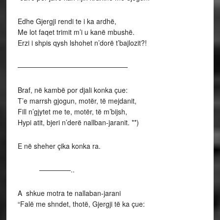
Edhe Gjergji rendi te i ka ardhë,
Me lot faqet trimit m’i u kanë mbushë.
Erzi i shpis qysh lshohet n’dorë t’bajlozit?!
————————————————
Braf, në kambë por djali konka çue:
T’e marrsh gjogun, motër, të mejdanit,
Fill n’gjytet me te, motër, të m’bijsh,
Hypi atit, bjeri n’derë nallban-jaranit. **)
E në sheher çika konka ra.
————–..
A shkue motra te nallaban-jarani
“Falë me shndet, thotë, Gjergji të ka çue: