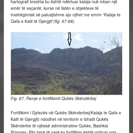
hartografi kreshta ku është ndërtuar kalaja nuk mban një
emër të veçantë, kurse në listën e objekteve të
trashëgimisë së paluajtshme ajo njihet me emrin “Kalaja te
Qafa e Kalit të Gjergjit”
(fig. 67-68).
Fig. 67. Pamje e fortifikimit Qukës Skëndërbej
Fortifikimi i Qytezës në Qukës Skënderbej(Kalaja te Qafa e
Kalit të Gjergjit) ndodhet në territorin e fshatit Qukës
Skënderbe të njësisë administrative Qukës, Bashkia
Prrenjas. Për herë të parë ky fortifikim është vizituar nga