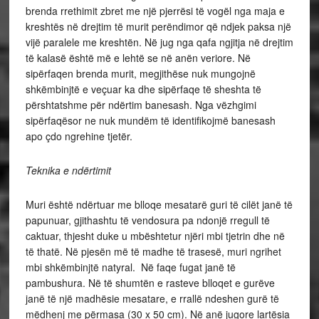
brenda rrethimit zbret me një pjerrësi të vogël nga maja e
kreshtës në drejtim të murit perëndimor që ndjek paksa një
vijë paralele me kreshtën. Në jug nga qafa ngjitja në drejtim
të kalasë është më e lehtë se në anën veriore. Në
sipërfaqen brenda murit, megjithëse nuk mungojnë
shkëmbinjtë e veçuar ka dhe sipërfaqe të sheshta të
përshtatshme për ndërtim banesash. Nga vëzhgimi
sipërfaqësor ne nuk mundëm të identifikojmë banesash
apo çdo ngrehine tjetër.
Teknika e ndërtimit
Muri është ndërtuar me blloqe mesatarë guri të cilët janë të
papunuar, gjithashtu të vendosura pa ndonjë rregull të
caktuar, thjesht duke u mbështetur njëri mbi tjetrin dhe në
të thatë. Në pjesën më të madhe të trasesë, muri ngrihet
mbi shkëmbinjtë natyral. Në faqe fugat janë të
pambushura. Në të shumtën e rasteve blloqet e gurëve
janë të një madhësie mesatare, e rrallë ndeshen gurë të
mëdhenj me përmasa (30 x 50 cm). Në anë jugore lartësia