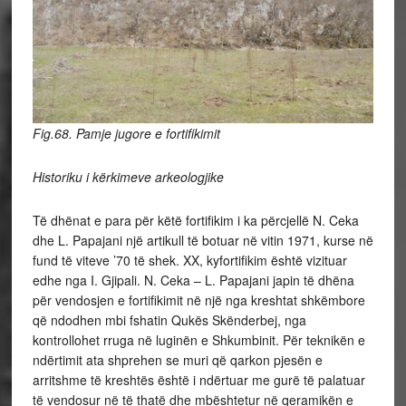
Fig.68. Pamje jugore e fortifikimit
Historiku i kërkimeve arkeologjike
Të dhënat e para për këtë fortifikim i ka përcjellë N. Ceka
dhe L. Papajani një artikull të botuar në vitin 1971, kurse në
fund të viteve ’70 të shek. XX, kyfortifikim është vizituar
edhe nga I. Gjipali. N. Ceka – L. Papajani japin të dhëna
për vendosjen e fortifikimit në një nga kreshtat shkëmbore
që ndodhen mbi fshatin Qukës Skënderbej, nga
kontrollohet rruga në luginën e Shkumbinit. Për teknikën e
ndërtimit ata shprehen se muri që qarkon pjesën e
arritshme të kreshtës është i ndërtuar me gurë të palatuar
të vendosur në të thatë dhe mbështetur në qeramikën e