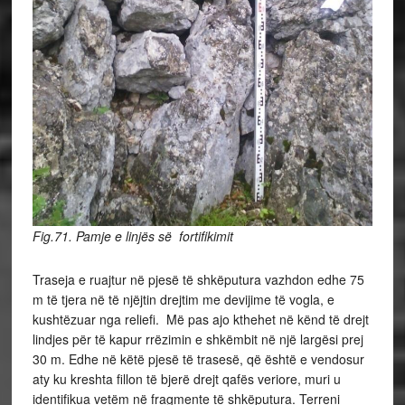
Fig.71. Pamje e linjës së fortifikimit
Traseja e ruajtur në pjesë të shkëputura vazhdon edhe 75
m të tjera në të njëjtin drejtim me devijime të vogla, e
kushtëzuar nga reliefi. Më pas ajo kthehet në kënd të drejt
lindjes për të kapur rrëzimin e shkëmbit në një largësi prej
30 m. Edhe në këtë pjesë të trasesë, që është e vendosur
aty ku kreshta fillon të bjerë drejt qafës veriore, muri u
identifikua vetëm në fragmente të shkëputura. Terreni