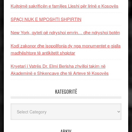
Kujtojmë sakrificën e familjes Lleshi për lirinë e Kosovës
SPAÇI NUK E MPOSHTI SHPIRTIN
New York, qyteti që ndryshoi emrin… dhe ndryshoi botën
Kodi zakonor dhe isopolifonia dy nga monumentet e gjalla
madhështore të antikitetit shqiptar
Kryetari i Vatrës Dr. Elmi Berisha zhvilloi takim në
Akademinë e Shkencave dhe të Arteve të Kosovës
KATEGORITË
Kategoritë
ARKIV