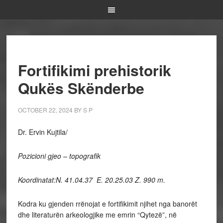
Fortifikimi prehistorik
Qukës Skënderbe
OCTOBER 22, 2024
BY
S P
Dr. Ervin Kujtila/
Pozicioni gjeo – topografik
Koordinatat:
N. 41.04.37 E. 20.25.03 Z. 990 m.
Kodra ku gjenden rrënojat e fortifikimit njihet nga banorët
dhe literaturën arkeologjike me emrin “Qytezë”, në