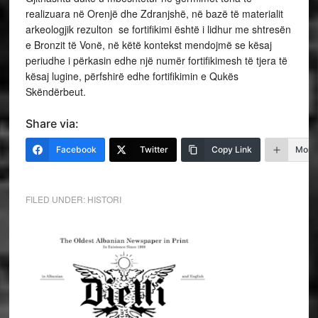
realizuara në Orenjë dhe Zdranjshë, në bazë të materialit
arkeologjik rezulton se fortifikimi është i lidhur me shtresën
e Bronzit të Vonë, në këtë kontekst mendojmë se kësaj
periudhe i përkasin edhe një numër fortifikimesh të tjera të
kësaj lugine, përfshirë edhe fortifikimin e Qukës
Skëndërbeut.
Share via:
Facebook
Twitter
Copy Link
More
FILED UNDER:
HISTORI