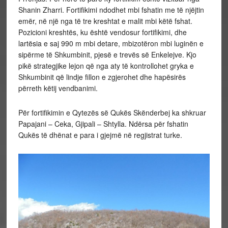
Shanin Zharri. Fortifikimi ndodhet mbi fshatin me të njëjtin
emër, në një nga të tre kreshtat e malit mbi këtë fshat.
Pozicioni kreshtës, ku është vendosur fortifikimi, dhe
lartësia e saj 990 m mbi detare, mbizotëron mbi luginën e
sipërme të Shkumbinit, pjesë e trevës së Enkelejve. Kjo
pikë strategjike lejon që nga aty të kontrollohet gryka e
Shkumbinit që lindje fillon e zgjerohet dhe hapësirës
përreth këtij vendbanimi.
Për fortifikimin e Qytezës së Qukës Skënderbej ka shkruar
Papajani – Ceka, Gjipali – Shtylla. Ndërsa për fshatin
Qukës të dhënat e para i gjejmë në regjistrat turke.