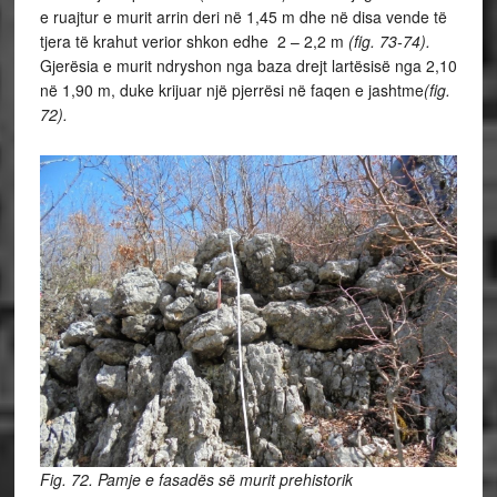
e ruajtur e murit arrin deri në 1,45 m dhe në disa vende të
tjera të krahut verior shkon edhe 2 – 2,2 m
(fig. 73-74).
Gjerësia e murit ndryshon nga baza drejt lartësisë nga 2,10
në 1,90 m, duke krijuar një pjerrësi në faqen e jashtme
(fig.
72).
Fig. 72. Pamje e fasadës së murit prehistorik