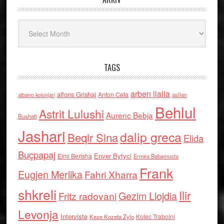
Arkiv
TAGS
arben llalla
alfons Grishaj
Anton Cefa
asllan
albano kolonjari
Behlul
Astrit Lulushi
Aurenc Bebja
Bushati
Jashari
dalip greca
Beqir Sina
Elida
Buçpapaj
Enver Bytyci
Elmi Berisha
Ermira Babamusta
Frank
Eugjen Merlika
Fahri Xharra
shkreli
Ilir
Gezim Llojdia
Fritz radovani
Levonja
Interviste
Kolec Traboini
Keze Kozeta Zylo