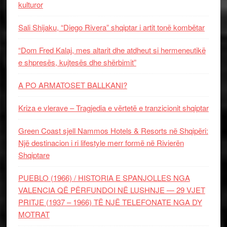
kulturor
Sali Shijaku, “Diego Rivera” shqiptar i artit tonë kombëtar
“Dom Fred Kalaj, mes altarit dhe atdheut si hermeneutikë
e shpresës, kujtesës dhe shërbimit”
A PO ARMATOSET BALLKANI?
Kriza e vlerave – Tragjedia e vërtetë e tranzicionit shqiptar
Green Coast sjell Nammos Hotels & Resorts në Shqipëri:
Një destinacion i ri lifestyle merr formë në Rivierën
Shqiptare
PUEBLO (1966) / HISTORIA E SPANJOLLES NGA
VALENCIA QË PËRFUNDOI NË LUSHNJE — 29 VJET
PRITJE (1937 – 1966) TË NJË TELEFONATE NGA DY
MOTRAT