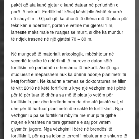
pakët që ata kanë gjetur e kanë datuar në periudhën e
parë të hekurit. Fortifikimi i kësaj kështjelle është rimarrë
në shqyrtim I. Gjipali që ka dhenë të dhëna më të plota për
teknikën e ndërtimit, portën e vetme me gjerësi 1 m,
lartësitë maksimale të ruajtjes së murit, si dhe ka mundur
të ndjek trasenë në një gjatësi 70 – 80 m.
Në mungesë të materialit arkeologjik, mbështetur në
veçoritë teknike të ndërtimit të mureve e daton këtë
fortifikim në periudhën e hershme të hekurit. Asnjë nga
studiuesit e mëparshëm nuk ka dhënë ndonjë planimetri të
këtij fortifikimi. Në kuadrin e temës së doktoraturës në fillim
të vitit 2018 në këtë fortifikim u krye një vëzhgim më i plotë
për të përftuar të dhëna sa më të plota jo vetëm për
fortifikimin, por dhe territorin brenda dhe atë jashtë saj, si
dhe për të hartuar planimetrinë e saktë të fortifikimit. Nga
vëzhgimi u pa se fortifikimi mbyllte me mur jo të gjithë
majën e kreshtës në tërë gjatësinë e saj por vetëm
gjysmën jugore. Nga vëzhgimi i bërë në brendësi të
fortifikimit, për aq sa lejonte terreni i mbuluar me shkurre të