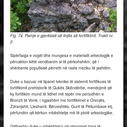
Fig. 74. Pamje e gjerësisë së linjës së fortifikimit. Trakti nr.
2
Sipërfaqja e vogël dhe mungesa e materialit arkeologjik e
përcakton këtë vendbanim si të përkohshëm, që i
shërbente popullsisë përreth në raste rreziku të jashtëm.
Duke u bazuar në tiparet teknike të sistemit fortifikues të
fortifikimit prehistorik të Qukës Skëndërbe, mendojmë që
ky fortifikim mund të lidhet më tepër me periudhën e
Bronzit të Vonë, i ngjashëm me fortifikimet e Orenjës,
Zdranjshit, Lleshanit, Bërzeshtës, Gurit të Pëllumbave etj,
përfundim që kërkon mbështetje më të plotë arkeologjike.
Gjithashtu duke u mbështetur në gërmimet tona të