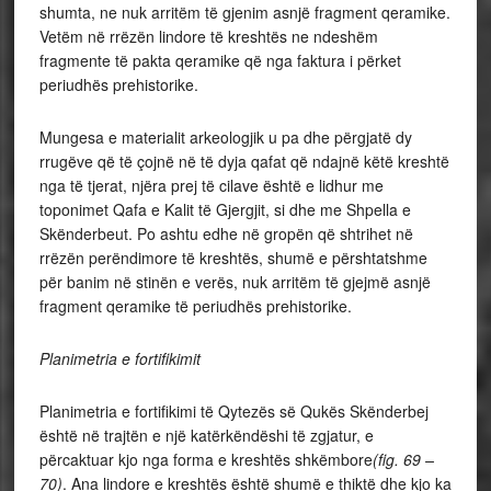
shumta, ne nuk arritëm të gjenim asnjë fragment qeramike.
Vetëm në rrëzën lindore të kreshtës ne ndeshëm
fragmente të pakta qeramike që nga faktura i përket
periudhës prehistorike.
Mungesa e materialit arkeologjik u pa dhe përgjatë dy
rrugëve që të çojnë në të dyja qafat që ndajnë këtë kreshtë
nga të tjerat, njëra prej të cilave është e lidhur me
toponimet Qafa e Kalit të Gjergjit, si dhe me Shpella e
Skënderbeut. Po ashtu edhe në gropën që shtrihet në
rrëzën perëndimore të kreshtës, shumë e përshtatshme
për banim në stinën e verës, nuk arritëm të gjejmë asnjë
fragment qeramike të periudhës prehistorike.
Planimetria e fortifikimit
Planimetria e fortifikimi të Qytezës së Qukës Skënderbej
është në trajtën e një katërkëndëshi të zgjatur, e
përcaktuar kjo nga forma e kreshtës shkëmbore
(fig. 69 –
70)
. Ana lindore e kreshtës është shumë e thiktë dhe kjo ka