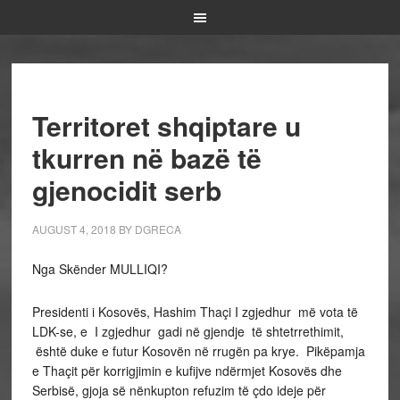
Territoret shqiptare u
tkurren në bazë të
gjenocidit serb
AUGUST 4, 2018
BY
DGRECA
Nga Skënder MULLIQI?
Presidenti i Kosovës, Hashim Thaçi I zgjedhur më vota të
LDK-se, e I zgjedhur gadi në gjendje të shtetrrethimit,
është duke e futur Kosovën në rrugën pa krye. Pikëpamja
e Thaçit për korrigjimin e kufijve ndërmjet Kosovës dhe
Serbisë, gjoja së nënkupton refuzim të çdo ideje për