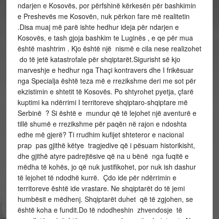
ndarjen e Kosovës, por përfshinë kërkesën për bashkimin
e Preshevës me Kosovën, nuk përkon fare më realitetin
.Disa muaj më parë ishte hedhur ideja për ndarjen e
Kosovës, e tash gjoja bashkim te Luginës , e qe për mua
është mashtrim . Kjo është një nismë e cila nese realizohet
do të jetë katastrofale për shqiptarët.Sigurisht së kjo
marveshje e hedhur nga Thaçi kontravers dhe I frikësuar
nga Specialja është teza më e rrezikshme deri me sot për
ekzistimin e shtetit të Kosovës. Po shtyrohet pyetja, çfarë
kuptimi ka ndërrimi I territoreve shqiptaro-shqiptare më
Serbinë ? Si është e mundur që të lejohet një aventurë e
tillë shumë e rrezikshme për paqën në rajon e ndoshta
edhe më gjerë? Ti rrudhim kufijet shteteror e nacional
prap pas gjithë këtye tragjedive që i pësuam historikisht,
dhe gjithë atyre padrejtësive që na u bënë nga fuqitë e
mëdha të kohës, jo që nuk justifikohet, por nuk ish dashur
të lejohet të ndodhë kurrë. Çdo ide për ndërrimin e
territoreve është ide vrastare. Ne shqiptarët do të jemi
humbësit e mëdhenj. Shqiptarët duhet që të zgjohen, se
është koha e fundit.Do të ndodheshin zhvendosje të