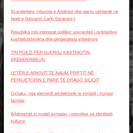
Scanderbeg, mburoja e Arbërisë dhe gjeniu ushtarak në
faqet e Giovanni Carlo Saraceni-t
Republika mbi interesat politike: sovraniteti i qytetarëve,
kushtetutshmëria dhe përgjegjësia shtetërore
TRI POEZI PËR GJERGJ KASTRIOTIN-
SKËNDERBEUN
LETËR E ARKIVIT TE NAUM PRIFTIT NË
PERVJETORIN E PARE TE DRAGO SILIQIT
Oxhaku, nga elementi arkitektonik te simboli i trungut
familjar
Arbëreshët si model evropian i mbrojtjes së identitetit
kulturor