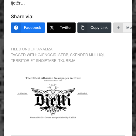
tjetër…
Share via:
Facebook
Twitter
Copy Link
More
FILED UNDER:
ANALIZA
TAGGED WITH:
GJENOCIDI SERB
,
SKENDER MULLIQI
,
TERRITORIET SHQIPTARE
,
TKURRJA