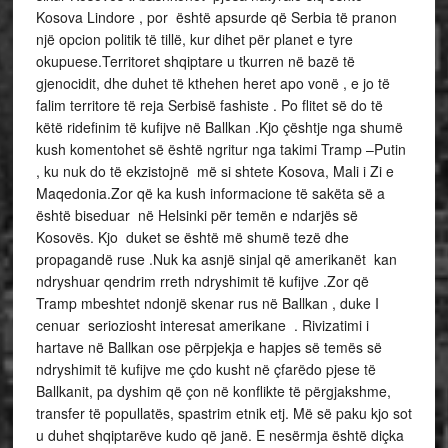
Kosova Lindore , por është apsurde që Serbia të pranon
një opcion politik të tillë, kur dihet për planet e tyre
okupuese.Territoret shqiptare u tkurren në bazë të
gjenocidit, dhe duhet të kthehen heret apo vonë , e jo të
falim territore të reja Serbisë fashiste . Po flitet së do të
këtë ridefinim të kufijve në Ballkan .Kjo çështje nga shumë
kush komentohet së është ngritur nga takimi Tramp –Putin
, ku nuk do të ekzistojnë më si shtete Kosova, Mali i Zi e
Maqedonia.Zor që ka kush informacione të sakëta së a
është biseduar në Helsinki për temën e ndarjës së
Kosovës. Kjo duket se është më shumë tezë dhe
propagandë ruse .Nuk ka asnjë sinjal që amerikanët kan
ndryshuar qendrim rreth ndryshimit të kufijve .Zor që
Tramp mbeshtet ndonjë skenar rus në Ballkan , duke I
cenuar serioziosht interesat amerikane . Rivizatimi i
hartave në Ballkan ose përpjekja e hapjes së temës së
ndryshimit të kufijve me çdo kusht në çfarëdo pjese të
Ballkanit, pa dyshim që çon në konflikte të përgjakshme,
transfer të popullatës, spastrim etnik etj. Më së paku kjo sot
u duhet shqiptarëve kudo që janë. E nesërmja është diçka