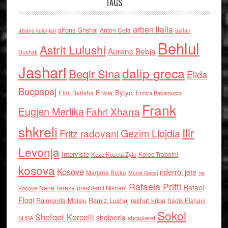
TAGS
arben llalla
alfons Grishaj
Anton Cefa
asllan
albano kolonjari
Behlul
Astrit Lulushi
Aurenc Bebja
Bushati
Jashari
dalip greca
Beqir Sina
Elida
Buçpapaj
Enver Bytyci
Elmi Berisha
Ermira Babamusta
Frank
Eugjen Merlika
Fahri Xharra
shkreli
Ilir
Gezim Llojdia
Fritz radovani
Levonja
Interviste
Kolec Traboini
Keze Kozeta Zylo
kosova
Kosove
nderroi jete
Marjana Bulku
ne
Murat Gecaj
Rafaela Prifti
Rafael
Nene Tereza
Kosove
presidenti Nishani
Floqi
Raimonda Moisiu
Ramiz Lushaj
reshat kripa
Sadik Elshani
Sokol
Shefqet Kercelli
shqiperia
shqiptaret
SHBA