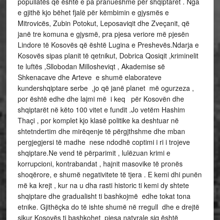
popullatës që është e pa pranueshme për shqiptaret . Nga
e gjithë kjo bëhet fjalë për këmbimin e gjysmës e
Mitrovicës, Zubin Potokut, Leposaviqit dhe Zveçanit, që
janë tre komuna e gjysmë, pra pjesa veriore më pjesën
Lindore të Kosovës që është Lugina e Preshevës.Ndarja e
Kosovës sipas planit të qetnikut, Dobrica Qosiqit ,kriminelit
te luftës ,Sllobodan Millosheviqt , Akademise së
Shkenacave dhe Arteve e shumë elaborateve
kundershqiptare serbe ,jo që janë planet më ogurzeza ,
por është edhe dhe lajmi më i keq për Kosovën dhe
shqiptarët në këto 100 vitet e fundit .Jo vetëm Hashim
Thaçi , por komplet kjo klasë politike ka deshtuar në
shtetndertim dhe mirëqenje të përgjthshme dhe mban
pergjegjersi të madhe nese ndodhë coptimi i ri i trojeve
shqiptare.Ne vend të përparimit , lulëzuan krimi e
korrupcioni, kontrabandat , hajnit masovike të pronës
shoqërore, e shumë negativitete të tjera . E kemi dhi punën
më ka krejt , kur na u dha rasti historic ti kemi dy shtete
shqiptare dhe gradualisht ti bashkojmë edhe tokat tona
etnike. Gjithëçka do të ishte shumë në rregull dhe e drejtë
sikur Kosovës ti bashkohet pjesa natyrale siq është