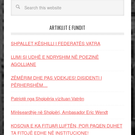
ARTIKUJT E FUNDIT
SHPALLET KËSHILLI I FEDERATËS VATRA
LUMI SI UDHË E NDRYSHIM NË POEZINË
AGOLLIANE
ZËMËRIM DHE PAS VDEKJES! DISIDENTI I
PËRHERSHËM…
Patriotë nga Shqipëria vizituan Vatrën
Mirëseardhje në Shqipëri, Ambasador Eric Wendt
KOSOVA E KA FITUAR LUFTËN, POR PAQEN DUHET
TA FITOJË EDHE NË INSTITUCIONE!