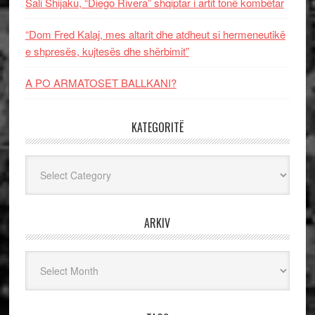
Sali Shijaku, “Diego Rivera” shqiptar i artit tonë kombëtar
“Dom Fred Kalaj, mes altarit dhe atdheut si hermeneutikë
e shpresës, kujtesës dhe shërbimit”
A PO ARMATOSET BALLKANI?
KATEGORITË
Kategoritë
ARKIV
Arkiv