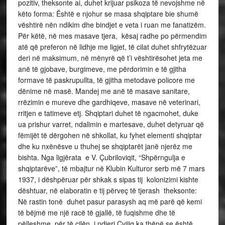
pozitiv, theksonte ai, duhet krijuar psikoza të nevojshme në
këto forma: Është e njohur se masa shqiptare bie shumë
vështirë nën ndikim dhe bindjet e veta i ruan me fanatizëm.
Për këtë, në mes masave tjera, kësaj radhe po përmendim
atë që preferon në lidhje me ligjet, të cilat duhet shfrytëzuar
deri në maksimum, në mënyrë që t’i vështirësohet jeta me
anë të gjobave, burgimeve, me përdorimin e të gjitha
formave të paskrupullta, të gjitha metodave policore me
dënime në masë. Mandej me anë të masave sanitare,
rrëzimin e mureve dhe gardhiqeve, masave në veterinari,
rritjen e tatimeve etj. Shqiptari duhet të ngacmohet, duke
ua prishur varret, ndalimin e martesave, duhet detyruar që
fëmijët të dërgohen në shkollat, ku fyhet elementi shqiptar
dhe ku nxënësve u thuhej se shqiptarët janë njerëz me
bishta. Nga ligjërata e V. Çubriloviqit, “Shpërngulja e
shqiptarëve”, të mbajtur në Klubin Kulturor serb më 7 mars
1937, i dëshpëruar për shkak s sipas tij kolonizimi kishte
dështuar, në elaboratin e tij përveç të tjerash theksonte:
Në rastin tonë duhet pasur parasysh aq më parë që kemi
të bëjmë me një racë të gjallë, të fuqishme dhe të
pëlleshme, për të cilën i ndjeri Cvijiq ka thënë se është