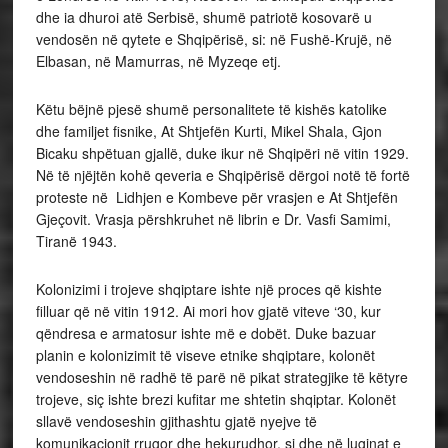
dhe ia dhuroi atë Serbisë, shumë patriotë kosovarë u
vendosën në qytete e Shqipërisë, si: në Fushë-Krujë, në
Elbasan, në Mamurras, në Myzeqe etj.
Këtu bëjnë pjesë shumë personalitete të kishës katolike
dhe familjet fisnike, At Shtjefën Kurti, Mikel Shala, Gjon
Bicaku shpëtuan gjallë, duke ikur në Shqipëri në vitin 1929.
Në të njëjtën kohë qeveria e Shqipërisë dërgoi notë të fortë
proteste në Lidhjen e Kombeve për vrasjen e At Shtjefën
Gjeçovit. Vrasja përshkruhet në librin e Dr. Vasfi Samimi,
Tiranë 1943.
Kolonizimi i trojeve shqiptare ishte një proces që kishte
filluar që në vitin 1912. Ai mori hov gjatë viteve ‘30, kur
qëndresa e armatosur ishte më e dobët. Duke bazuar
planin e kolonizimit të viseve etnike shqiptare, kolonët
vendoseshin në radhë të parë në pikat strategjike të këtyre
trojeve, siç ishte brezi kufitar me shtetin shqiptar. Kolonët
sllavë vendoseshin gjithashtu gjatë nyejve të
komunikacionit rrugor dhe hekurudhor, si dhe në luginat e