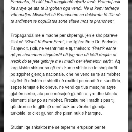
Sanxhaku, të cilët janë megjithatë njerëz tanë. Prandaj nuk
ka arsye që ata të largohen nga vendi. Ne ia kemi tërheqë
vëmendjen Ministrisë së Brendshme se deklarata të tilla në
të ardhmen të popullatës sonë sllave mos të pranohen”.
Propaganda më e madhe për shpërnguljen e shqiptarëve
filloi në
“Klubit Kulturor Serb”
, me ligjëratën e Dr. Borivoje
Panjevqit, i cili, në vështrimin e tij, thekson:
“Rrezik është
që po shumohen shqiptarët në jug dhe në këtë drejtim ai
rrezik do të jetë gjithnjë më i madh për elementin serb”.
Aq
larg kishte shkuar sa që rrezikun e shihte se te shqiptarët
po zgjohet gjendja nacionale, dhe në vend se të asimilohet
siç është dëshira e shtetit në realitet po ndodhë e kundërta,
sepse fëmijët e kolonëve, në vend që t’ua mësojnë atyre
gjuhën serbe, ata po e mësojnë gjuhën e tyre dhe kështu
elementi sllav po asimilohet. Rreziku më i madh sipas tij
qëndron se te gjithnjë e më pak po vërehet gjendja
turkofile, të cilët gjuhën dhe plisin nuk e harrojnë.
Studimi që shkaktoi më së tepërmi erupsion për të