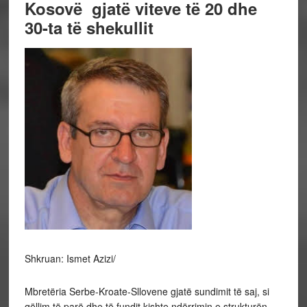
Kosovë gjatë viteve të 20 dhe
30-ta të shekullit
Shkruan: Ismet Azizi/
Mbretëria Serbe-Kroate-Sllovene gjatë sundimit të saj, si
qëllim të parë dhe të fundit kishte ndërrimin e strukturën