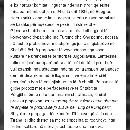
e ka hartuar komiteti i ngushtë ndërministror, që është
miratuar në mbledhjen e 24 shtatorit 1935, në Beograd.
Ndër konkluzionet e këtij projekti, të cilin e kanë përpiluar
së bashku përfaqësuesit e pesë ministrive dhe
Gjeneralshtabit dominon nevoja e miratimit urgjent të
konventave dypalëshe me Turqinë dhe Shqipërinë, ndërsa
në rast të problemeve me shpërnguljen e shqiptarëve në
Shqipëri, është propozuar të zhvendosen nga zonat
kufitare në brendësi të territorit të Jugosllavisë. Lehtësime
tatimore janë paraparë për ata të cilët do të hiqnin dorë
vullnetarisht nga shtetësia, ndërsa për transport pa pagesë
deri në Selanik mund të llogarisnin vetëm ata të cilët
pasurinë e tyre të paluajtshme ua lënë shtetit. Pothuajse të
gjithë propozimet e përfaqësuesve të Shtabit të
Përgjithshëm u miratuan unanimisht si masa, të cilat
projekti propozon për
“shpërngulje të suksesshme dhe më
të shpejtë të popullsisë jo-sllave në Turqi ose Shqipëri”
:
Shtypjen e propagandës kundër dëbimeve që vinin nga
Tirana, si dhe thirrjet sa më të shpeshta të regrutëve nga
rrethet kufitare në stërvitje ushtarake dhe manovra,