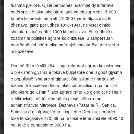
fushata pjellore. Gjatë periudhës ndërmjet dy luftërave
botërore, në tokat shqiptare janë vendosur rreth 15 000
familje kolonësh me rreth 75 000 frymë. Sipas disa të
dhënave, gjatë periudhës 1918-1941, në viset etnike
shqiptare janë ngritur 1000 koloni sllave. Si rrjedhojë e
zbatimit të politikës agrare-kolonizuese, u ashpërsuan
marrëdhëniet ndëretnike ndërmjet shqiptarëve dhe serbo
malazezëve.
Deri në fillim të vitit 1941, nga reformat agrare kolonizuese
u prek rreth gjysma e tokave bujqësore dhe u godit gjysma
e popullsisë fshatare shqiptare. Statistikat e marrjes së
tokave të kaçakëve dhe e tokës së braktisur nga familjet
shqiptare që kishin filialet agrare ishte kjo gjendje: në filialin
e Mitrovicës, në të cilën bënin pjesë këto rrethe
administrative: Mitrovicë, Dezheva (Pazar të Ri) Senica,
Shtavica (Tutini) Vuçitërna, Llapi, dhe Drenica, u morën
tokë të kaçakëve 170, 86 ha, e tokë e lënë shkretë 4090,40
ha, tokë e punueshme 3900 ha.