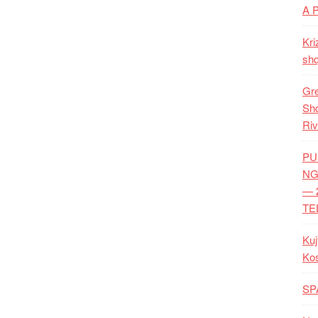
A 
Kri
shq
Gre
Shq
Riv
PU
NG
— 
TE
Kuj
Ko
SP