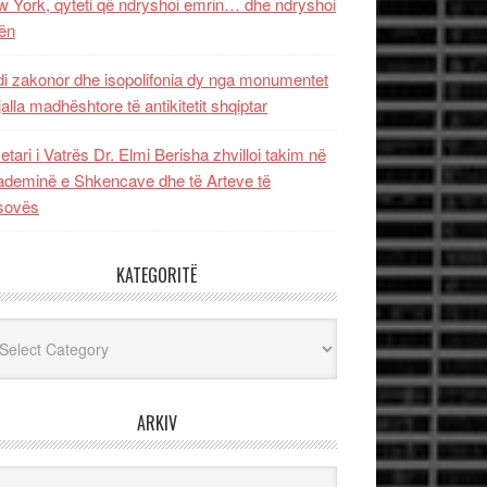
 York, qyteti që ndryshoi emrin… dhe ndryshoi
ën
i zakonor dhe isopolifonia dy nga monumentet
jalla madhështore të antikitetit shqiptar
etari i Vatrës Dr. Elmi Berisha zhvilloi takim në
deminë e Shkencave dhe të Arteve të
sovës
KATEGORITË
egoritë
ARKIV
iv