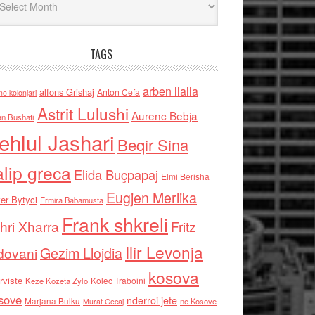
TAGS
arben llalla
alfons Grishaj
Anton Cefa
no kolonjari
Astrit Lulushi
Aurenc Bebja
an Bushati
ehlul Jashari
Beqir Sina
alip greca
Elida Buçpapaj
Elmi Berisha
Eugjen Merlika
er Bytyci
Ermira Babamusta
Frank shkreli
hri Xharra
Fritz
Ilir Levonja
Gezim Llojdia
dovani
kosova
rviste
Kolec Traboini
Keze Kozeta Zylo
sove
nderroi jete
Marjana Bulku
ne Kosove
Murat Gecaj