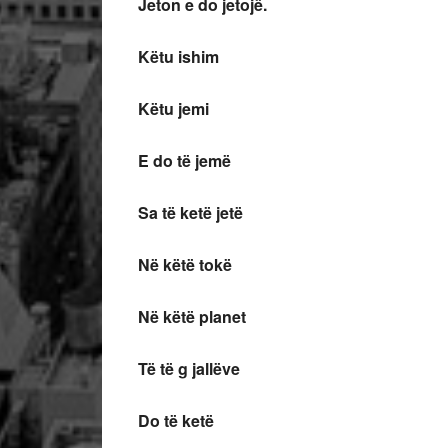
Jeton e do jetojë.
Këtu ishim
Këtu jemi
E do të jemë
Sa të ketë jetë
Në këtë tokë
Në këtë planet
Të të g jallëve
Do të ketë