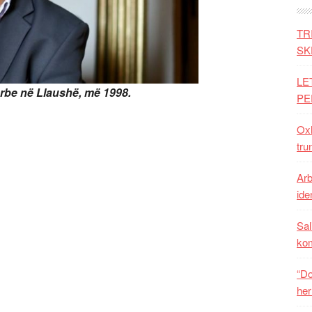
TR
SK
LE
sërbe në Llaushë, më 1998.
PE
Oxh
tru
Arb
iden
Sal
ko
“Do
her