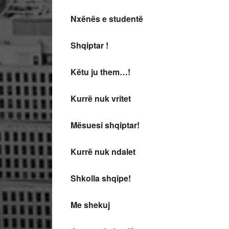
Nxënës e studentë
Shqiptar !
Këtu ju them…!
Kurrë nuk vritet
Mësuesi shqiptar!
Kurrë nuk ndalet
Shkolla shqipe!
Me shekuj