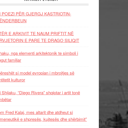
I POEZI PËR GJERGJ KASTRIOTIN-
ËNDERBEUN
TËR E ARKIVIT TE NAUM PRIFTIT NË
RVJETORIN E PARE TE DRAGO SILIQIT
aku, nga elementi arkitektonik te simboli i
ngut familjar
ëreshët si model evropian i mbrojtjes së
titetit kulturor
i Shijaku, “Diego Rivera” shqiptar i artit tonë
mbëtar
m Fred Kalaj, mes altarit dhe atdheut si
meneutikë e shpresës, kujtesës dhe shërbimit”