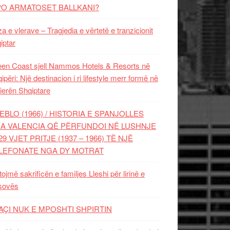
PO ARMATOSET BALLKANI?
za e vlerave – Tragjedia e vërtetë e tranzicionit
iptar
en Coast sjell Nammos Hotels & Resorts në
ipëri: Një destinacion i ri lifestyle merr formë në
ierën Shqiptare
EBLO (1966) / HISTORIA E SPANJOLLES
A VALENCIA QË PËRFUNDOI NË LUSHNJE
29 VJET PRITJE (1937 – 1966) TË NJË
LEFONATE NGA DY MOTRAT
tojmë sakrificën e familjes Lleshi për lirinë e
sovës
AÇI NUK E MPOSHTI SHPIRTIN