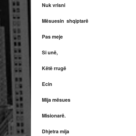
Nuk vrisni
Mësuesin shqiptarë
Pas meje
Si unë,
Këtë rrugë
Ecin
Mija mësues
Misionarë.
Dhjetra mija