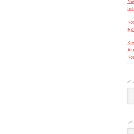
New
bot
Kod
e g
Kry
Aka
Ko
Kat
Ark