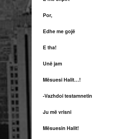
Por,
Edhe me gojë
E tha!
Unë jam
Mësuesi Halit…!
-Vazhdoi testamnetin
Ju më vrisni
Mësuesin Halit!