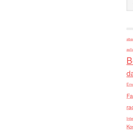
alba
asll
B
d
Env
Fa
ra
Inte
Ko