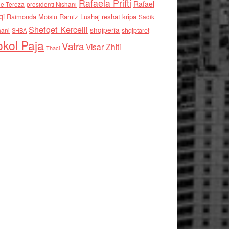
Rafaela Prifti
Rafael
e Tereza
presidenti Nishani
qi
Raimonda Moisiu
Ramiz Lushaj
reshat kripa
Sadik
Shefqet Kercelli
shqiperia
hani
shqiptaret
SHBA
kol Paja
Vatra
Visar Zhiti
Thaci