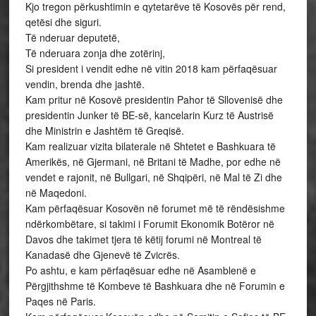
Kjo tregon përkushtimin e qytetarëve të Kosovës për rend,
qetësi dhe siguri.
Të nderuar deputetë,
Të nderuara zonja dhe zotërinj,
Si president i vendit edhe në vitin 2018 kam përfaqësuar
vendin, brenda dhe jashtë.
Kam pritur në Kosovë presidentin Pahor të Sllovenisë dhe
presidentin Junker të BE-së, kancelarin Kurz të Austrisë
dhe Ministrin e Jashtëm të Greqisë.
Kam realizuar vizita bilaterale në Shtetet e Bashkuara të
Amerikës, në Gjermani, në Britani të Madhe, por edhe në
vendet e rajonit, në Bullgari, në Shqipëri, në Mal të Zi dhe
në Maqedoni.
Kam përfaqësuar Kosovën në forumet më të rëndësishme
ndërkombëtare, si takimi i Forumit Ekonomik Botëror në
Davos dhe takimet tjera të këtij forumi në Montreal të
Kanadasë dhe Gjenevë të Zvicrës.
Po ashtu, e kam përfaqësuar edhe në Asamblenë e
Përgjithshme të Kombeve të Bashkuara dhe në Forumin e
Paqes në Paris.