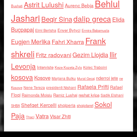
Behlul
Astrit Lulushi
Aurenc Bebja
Bushati
Jashari
dalip greca
Beqir Sina
Elida
Buçpapaj
Enver Bytyci
Elmi Berisha
Ermira Babamusta
Frank
Eugjen Merlika
Fahri Xharra
shkreli
Ilir
Gezim Llojdia
Fritz radovani
Levonja
Interviste
Kolec Traboini
Keze Kozeta Zylo
kosova
Kosove
nderroi jete
Marjana Bulku
ne
Murat Gecaj
Rafaela Prifti
Rafael
Nene Tereza
Kosove
presidenti Nishani
Floqi
Raimonda Moisiu
Ramiz Lushaj
reshat kripa
Sadik Elshani
Sokol
Shefqet Kercelli
shqiperia
shqiptaret
SHBA
Paja
Vatra
Visar Zhiti
Thaci