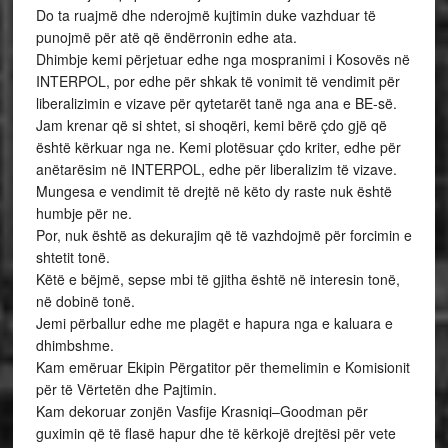
Do ta ruajmë dhe nderojmë kujtimin duke vazhduar të
punojmë për atë që ëndërronin edhe ata.
Dhimbje kemi përjetuar edhe nga mospranimi i Kosovës në
INTERPOL, por edhe për shkak të vonimit të vendimit për
liberalizimin e vizave për qytetarët tanë nga ana e BE-së.
Jam krenar që si shtet, si shoqëri, kemi bërë çdo gjë që
është kërkuar nga ne. Kemi plotësuar çdo kriter, edhe për
anëtarësim në INTERPOL, edhe për liberalizim të vizave.
Mungesa e vendimit të drejtë në këto dy raste nuk është
humbje për ne.
Por, nuk është as dekurajim që të vazhdojmë për forcimin e
shtetit tonë.
Këtë e bëjmë, sepse mbi të gjitha është në interesin tonë,
në dobinë tonë.
Jemi përballur edhe me plagët e hapura nga e kaluara e
dhimbshme.
Kam emëruar Ekipin Përgatitor për themelimin e Komisionit
për të Vërtetën dhe Pajtimin.
Kam dekoruar zonjën Vasfije Krasniqi–Goodman për
guximin që të flasë hapur dhe të kërkojë drejtësi për vete