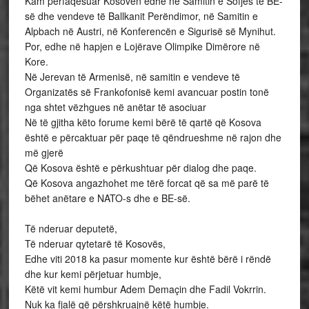
Kam përfaqësuar Kosovën edhe në Samitin e Sofjes të BE-
së dhe vendeve të Ballkanit Perëndimor, në Samitin e
Alpbach në Austri, në Konferencën e Sigurisë së Mynihut.
Por, edhe në hapjen e Lojërave Olimpike Dimërore në
Kore.
Në Jerevan të Armenisë, në samitin e vendeve të
Organizatës së Frankofonisë kemi avancuar postin tonë
nga shtet vëzhgues në anëtar të asociuar
Në të gjitha këto forume kemi bërë të qartë që Kosova
është e përcaktuar për paqe të qëndrueshme në rajon dhe
më gjerë
Që Kosova është e përkushtuar për dialog dhe paqe.
Që Kosova angazhohet me tërë forcat që sa më parë të
bëhet anëtare e NATO-s dhe e BE-së.
Të nderuar deputetë,
Të nderuar qytetarë të Kosovës,
Edhe viti 2018 ka pasur momente kur është bërë i rëndë
dhe kur kemi përjetuar humbje,
Këtë vit kemi humbur Adem Demaçin dhe Fadil Vokrrin.
Nuk ka fjalë që përshkruajnë këtë humbje.