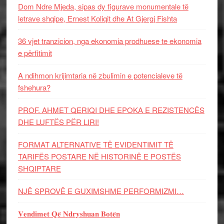
Dom Ndre Mjeda, sipas dy figurave monumentale të
letrave shqipe, Ernest Koliqit dhe At Gjergj Fishta
36 vjet tranzicion, nga ekonomia prodhuese te ekonomia
e përfitimit
A ndihmon krijimtaria në zbulimin e potencialeve të
fshehura?
PROF. AHMET QERIQI DHE EPOKA E REZISTENCЁS
DHE LUFTЁS PЁR LIRI!
FORMAT ALTERNATIVE TË EVIDENTIMIT TË
TARIFËS POSTARE NË HISTORINË E POSTËS
SHQIPTARE
NJË SPROVË E GUXIMSHME PERFORMIZMI…
𝐕𝐞𝐧𝐝𝐢𝐦𝐞𝐭 𝐐𝐞̈ 𝐍𝐝𝐫𝐲𝐬𝐡𝐮𝐚𝐧 𝐁𝐨𝐭𝐞̈𝐧