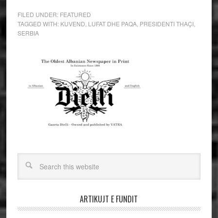
FILED UNDER:
FEATURED
TAGGED WITH:
KUVEND
,
LUFAT DHE PAQA
,
PRESIDENTI THAÇI
,
SERBIA
ARTIKUJT E FUNDIT