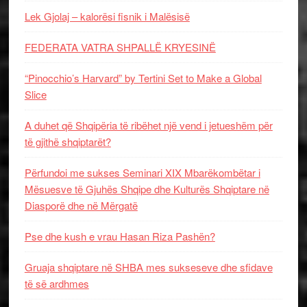
Lek Gjolaj – kalorësi fisnik i Malësisë
FEDERATA VATRA SHPALLË KRYESINË
“Pinocchio’s Harvard” by Tertini Set to Make a Global
Slice
A duhet që Shqipëria të ribëhet një vend i jetueshëm për
të gjithë shqiptarët?
Përfundoi me sukses Seminari XIX Mbarëkombëtar i
Mësuesve të Gjuhës Shqipe dhe Kulturës Shqiptare në
Diasporë dhe në Mërgatë
Pse dhe kush e vrau Hasan Riza Pashën?
Gruaja shqiptare në SHBA mes sukseseve dhe sfidave
të së ardhmes