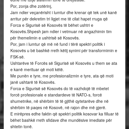
Por, zonja dhe zotërinj,
Jam ndier veçanërisht i lumtur dhe krenar që tek unë kanë
arritur për dekretim tri ligjet me të cilat hapet rruga që
Forca e Sigurisë së Kosovës të bëhet ushtri e
Kosovës.Shpesh jam ndier i vetmuar në angazhimin tim
për themelimin e ushtrisë së Kosovës.
Por, jam i lumtur që më në fund i tërë spektri politik i
Kosovës u bë bashkë rreth këtij synimi për transformimin e
FSK-së.
Ushtarëve të Forcës së Sigurisë së Kosovës u them se ata
e kanë merituar që moti këtë.
Me punën e tyre, me profesionalizmin e tyre, ata që moti
janë ushtarë të Kosovës.
Forca e Sigurisë së Kosovës do të vazhdojë të mbetet
forcë profesionale e standardeve të NATO-s, forcë
shumetnike, në shërbim të të gjithë qytetarëve dhe në
shërbim të paqes në Kosovë, në rajon dhe më gjerë.
E mirëpres edhe faktin që spektri politik kosovar ka filluar të
bëhet bashkë rreth sfidave dhe mundësive imediate për
shtetin tonë.