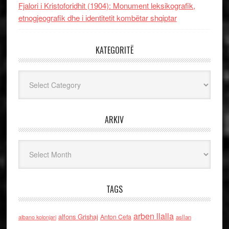
Fjalori i Kristoforidhit (1904): Monument leksikografik,
etnogjeografik dhe i identitetit kombëtar shqiptar
KATEGORITË
Kategoritë
ARKIV
Arkiv
TAGS
arben llalla
alfons Grishaj
Anton Cefa
asllan
albano kolonjari