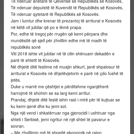
Të nderuar anëtarë të Qeverisë së Republikës së Kosovës,
Të nderuar deputetë të Kuvendit të Republikës së Kosovës,
Të nderuar qytetarë të Republikës së Kosovës.
Jam i lumtur dhe krenar të prezantoj të arriturat e Kosovës
në këtë vit jubilar që po e lëmë prapa.
Por, edhe të tregoj për rrugën që kemi përpara dhe
mundësitë që sjell për zhvillim edhe më të madh të
republikës sonë
Viti 2018 ishte vit jubilar në të cilin shënuam dekadën e
parë të shtetit të Kosovës.
Në dhjetë ditë festime në muajin shkurt, janë shpalosur të
arriturat e Kosovës në dhjetëvjetorin e parë në çdo fushë të
jetës.
Duke u marrë me çështjet e përditshme nganjëherë
harrojmë të shohim se sa larg kemi arritur.
Prandaj, dhjetë ditë festë ishin rast i mirë për të kujtuar se
ku kemi qenë dhe ku jemi sot.
Nga një vend i shkatërruar nga gjenocidi i ushtruar nga
shteti i Serbisë, jemi ngritur në një shtet të pavarur e
sovran.
– Me zhvillimin më të shpejtë ekonomik në rajon