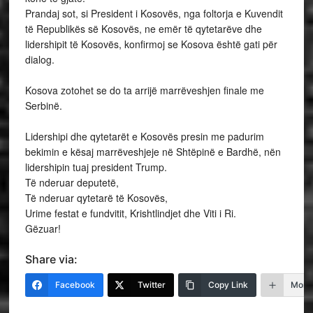
Prandaj sot, si President i Kosovës, nga foltorja e Kuvendit
të Republikës së Kosovës, ne emër të qytetarëve dhe
lidershipit të Kosovës, konfirmoj se Kosova është gati për
dialog.
Kosova zotohet se do ta arrijë marrëveshjen finale me
Serbinë.
Lidershipi dhe qytetarët e Kosovës presin me padurim
bekimin e kësaj marrëveshjeje në Shtëpinë e Bardhë, nën
lidershipin tuaj president Trump.
Të nderuar deputetë,
Të nderuar qytetarë të Kosovës,
Urime festat e fundvitit, Krishtlindjet dhe Viti i Ri.
Gëzuar!
Share via:
Facebook
Twitter
Copy Link
More