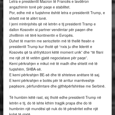
Letra e presidentit Macron të Francës e lavdëron
angazhimin tonë për paqe e stabilitet.
Por, edhe më e fuqishme është letra e presidentit Trump, e
shtetit më të afërt tonë.
I jemi mirënjohës që në letrën e tij presidenti Tramp e
dallon Kosovën si partner vendimtar për paqen dhe
zhvillimin në tërë kontinentin e Evropës.
Duhet të marrim me seriozitetin më të thellë ftesën e
presidentit Trump kur thotë që “nxis ju dhe liderët e
Kosovës që ta shfrytëzoni këtë moment unik” dhe “të flisni
me një zë të vetëm gjatë negociatave për paqe”.
Kemi përkrahjen e mikut më të madh dhe shtetit më të
fuqishëm, SHBA-së.
E kemi përkrahjen BE-së dhe të shteteve anëtare të saj.
E kemi përkrahjen e botës për të arritur marrëveshje
paqësore, përfundimtare dhe gjithëpërfshirëse me Serbinë.
Të humbim këtë rast, siç thotë edhe presidenti Trump në
letrën e tij, do të ishte kthim tragjik prapa dhe do të
humbnim një mundësi që nuk do të përsëritet edhe një
kohë të gjatë.