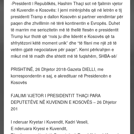
-Presidenti i Republikës, Hashim Thaçi sot në fjalimin vjetor
në Kuvendin e Kosovës: I jemi mirënjohës që në letrën e tij
presidenti Tramp e dallon Kosovën si partner vendimtar për
paqen dhe zhvillimin në tërë kontinentin e Evropës. Duhet
të marrim me seriozitetin më të thellë ftesën e presidentit
Trump kur thotë që “nxis ju dhe liderët e Kosovës që ta
shfrytëzoni këtë moment unik” dhe “të flisni me një zë të
vetëm gjatë negociatave për paqe”. Kemi përkrahjen e
mikut më të madh dhe shtetit më të fuqishëm, SHBA-së/
PRISHTINË, 26 Dhjetor 2018-Gazeta DIELLI, me
korrespondentin e saj, e akredituar në Presidencën e
Kosovës
FJALIMI VJETOR I PRESIDENTIT THAÇI PARA
DEPUTETËVE NË KUVENDIN E KOSOVËS – 26 Dhjetor
201
I nderuar Kryetar i Kuvendit, Kadri Veseli,
E nderuara Kryesi e Kuvendit,