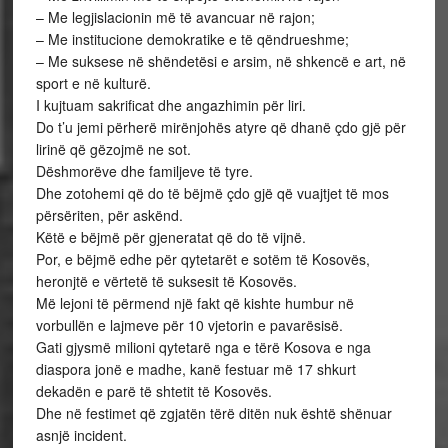
– Me legjislacionin më të avancuar në rajon;
– Me institucione demokratike e të qëndrueshme;
– Me suksese në shëndetësi e arsim, në shkencë e art, në
sport e në kulturë.
I kujtuam sakrificat dhe angazhimin për liri.
Do t’u jemi përherë mirënjohës atyre që dhanë çdo gjë për
lirinë që gëzojmë ne sot.
Dëshmorëve dhe familjeve të tyre.
Dhe zotohemi që do të bëjmë çdo gjë që vuajtjet të mos
përsëriten, për askënd.
Këtë e bëjmë për gjeneratat që do të vijnë.
Por, e bëjmë edhe për qytetarët e sotëm të Kosovës,
heronjtë e vërtetë të suksesit të Kosovës.
Më lejoni të përmend një fakt që kishte humbur në
vorbullën e lajmeve për 10 vjetorin e pavarësisë.
Gati gjysmë milioni qytetarë nga e tërë Kosova e nga
diaspora jonë e madhe, kanë festuar më 17 shkurt
dekadën e parë të shtetit të Kosovës.
Dhe në festimet që zgjatën tërë ditën nuk është shënuar
asnjë incident.