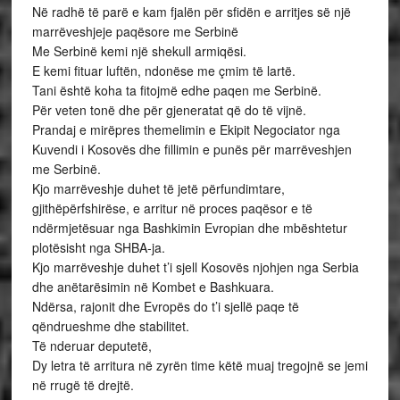
Në radhë të parë e kam fjalën për sfidën e arritjes së një
marrëveshjeje paqësore me Serbinë
Me Serbinë kemi një shekull armiqësi.
E kemi fituar luftën, ndonëse me çmim të lartë.
Tani është koha ta fitojmë edhe paqen me Serbinë.
Për veten tonë dhe për gjeneratat që do të vijnë.
Prandaj e mirëpres themelimin e Ekipit Negociator nga
Kuvendi i Kosovës dhe fillimin e punës për marrëveshjen
me Serbinë.
Kjo marrëveshje duhet të jetë përfundimtare,
gjithëpërfshirëse, e arritur në proces paqësor e të
ndërmjetësuar nga Bashkimin Evropian dhe mbështetur
plotësisht nga SHBA-ja.
Kjo marrëveshje duhet t’i sjell Kosovës njohjen nga Serbia
dhe anëtarësimin në Kombet e Bashkuara.
Ndërsa, rajonit dhe Evropës do t’i sjellë paqe të
qëndrueshme dhe stabilitet.
Të nderuar deputetë,
Dy letra të arritura në zyrën time këtë muaj tregojnë se jemi
në rrugë të drejtë.