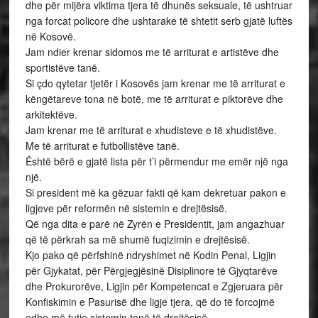
dhe për mijëra viktima tjera të dhunës seksuale, të ushtruar
nga forcat policore dhe ushtarake të shtetit serb gjatë luftës
në Kosovë.
Jam ndier krenar sidomos me të arriturat e artistëve dhe
sportistëve tanë.
Si çdo qytetar tjetër i Kosovës jam krenar me të arriturat e
këngëtareve tona në botë, me të arriturat e piktorëve dhe
arkitektëve.
Jam krenar me të arriturat e xhudisteve e të xhudistëve.
Me të arriturat e futbollistëve tanë.
Është bërë e gjatë lista për t’i përmendur me emër një nga
një.
Si president më ka gëzuar fakti që kam dekretuar pakon e
ligjeve për reformën në sistemin e drejtësisë.
Që nga dita e parë në Zyrën e Presidentit, jam angazhuar
që të përkrah sa më shumë fuqizimin e drejtësisë.
Kjo pako që përfshinë ndryshimet në Kodin Penal, Ligjin
për Gjykatat, për Përgjegjësinë Disiplinore të Gjyqtarëve
dhe Prokurorëve, Ligjin për Kompetencat e Zgjeruara për
Konfiskimin e Pasurisë dhe ligje tjera, që do të forcojmë
edhe më tutje sistemin tonë të drejtësisë.