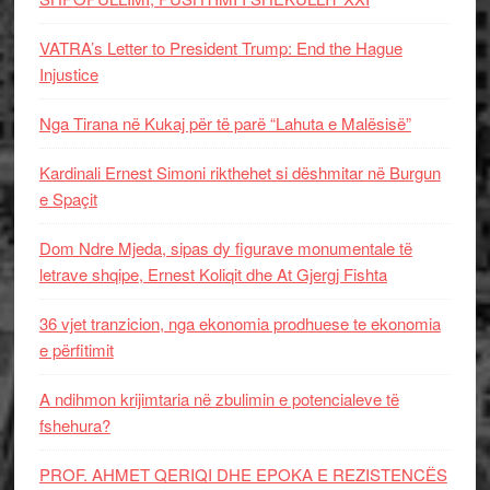
VATRA’s Letter to President Trump: End the Hague
Injustice
Nga Tirana në Kukaj për të parë “Lahuta e Malësisë”
Kardinali Ernest Simoni rikthehet si dëshmitar në Burgun
e Spaçit
Dom Ndre Mjeda, sipas dy figurave monumentale të
letrave shqipe, Ernest Koliqit dhe At Gjergj Fishta
36 vjet tranzicion, nga ekonomia prodhuese te ekonomia
e përfitimit
A ndihmon krijimtaria në zbulimin e potencialeve të
fshehura?
PROF. AHMET QERIQI DHE EPOKA E REZISTENCЁS