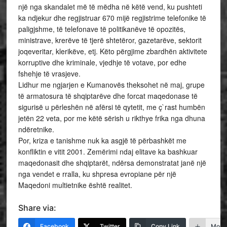
një nga skandalet më të mëdha në këtë vend, ku pushteti
ka ndjekur dhe regjistruar 670 mijë regjistrime telefonike të
paligjshme, të telefonave të politikanëve të opozitës,
ministrave, krerëve të tjerë shtetëror, gazetarëve, sektorit
joqeveritar, klerikëve, etj. Këto përgjime zbardhën aktivitete
korruptive dhe kriminale, vjedhje të votave, por edhe
fshehje të vrasjeve.
Lidhur me ngjarjen e Kumanovës theksohet në maj, grupe
të armatosura të shqiptarëve dhe forcat maqedonase të
sigurisë u përleshën në afërsi të qytetit, me ç`rast humbën
jetën 22 veta, por me këtë sërish u rikthye frika nga dhuna
ndëretnike.
Por, kriza e tanishme nuk ka asgjë të përbashkët me
konfliktin e vitit 2001. Zemërimi ndaj elitave ka bashkuar
maqedonasit dhe shqiptarët, ndërsa demonstratat janë një
nga vendet e rralla, ku shpresa evropiane për një
Maqedoni multietnike është realitet.
Share via:
Facebook
Twitter
Copy Link
More