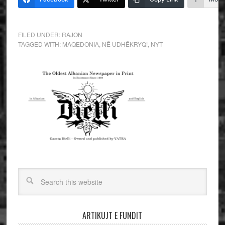
FILED UNDER:
RAJON
TAGGED WITH:
MAQEDONIA
,
NË UDHËKRYQ!
,
NYT
ARTIKUJT E FUNDIT