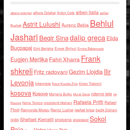
arben llalla
alfons Grishaj
Anton Cefa
asllan
albano kolonjari
Behlul
Astrit Lulushi
Aurenc Bebja
Bushati
Jashari
dalip greca
Beqir Sina
Elida
Buçpapaj
Enver Bytyci
Elmi Berisha
Ermira Babamusta
Frank
Eugjen Merlika
Fahri Xharra
shkreli
Ilir
Gezim Llojdia
Fritz radovani
Levonja
Interviste
Kolec Traboini
Keze Kozeta Zylo
kosova
Kosove
nderroi jete
Marjana Bulku
ne
Murat Gecaj
Rafaela Prifti
Rafael
Nene Tereza
Kosove
presidenti Nishani
Floqi
Raimonda Moisiu
Ramiz Lushaj
reshat kripa
Sadik Elshani
Sokol
Shefqet Kercelli
shqiperia
shqiptaret
SHBA
Paja
Vatra