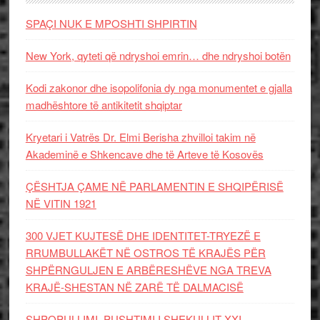
SPAÇI NUK E MPOSHTI SHPIRTIN
New York, qyteti që ndryshoi emrin… dhe ndryshoi botën
Kodi zakonor dhe isopolifonia dy nga monumentet e gjalla
madhështore të antikitetit shqiptar
Kryetari i Vatrës Dr. Elmi Berisha zhvilloi takim në
Akademinë e Shkencave dhe të Arteve të Kosovës
ÇËSHTJA ÇAME NË PARLAMENTIN E SHQIPËRISË
NË VITIN 1921
300 VJET KUJTESË DHE IDENTITET-TRYEZË E
RRUMBULLAKËT NË OSTROS TË KRAJËS PËR
SHPËRNGULJEN E ARBËRESHËVE NGA TREVA
KRAJË-SHESTAN NË ZARË TË DALMACISË
SHPOPULLIMI, PUSHTIMI I SHEKULLIT XXI