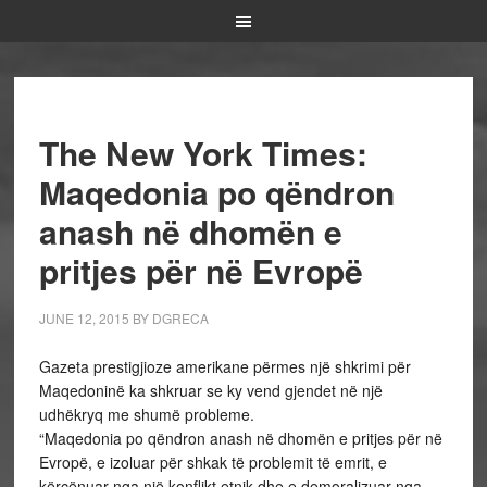
The New York Times:
Maqedonia po qëndron
anash në dhomën e
pritjes për në Evropë
JUNE 12, 2015
BY
DGRECA
Gazeta prestigjioze amerikane përmes një shkrimi për
Maqedoninë ka shkruar se ky vend gjendet në një
udhëkryq me shumë probleme.
“Maqedonia po qëndron anash në dhomën e pritjes për në
Evropë, e izoluar për shkak të problemit të emrit, e
kërcënuar nga një konflikt etnik dhe e demoralizuar nga