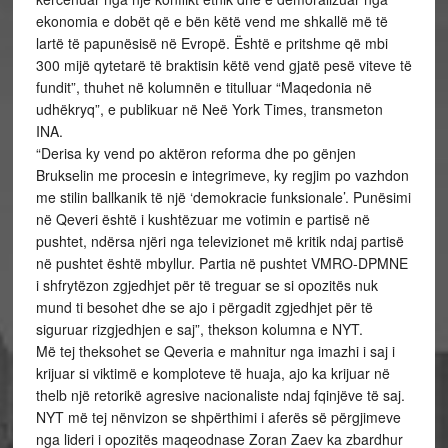
ekonomia e dobët që e bën këtë vend me shkallë më të
lartë të papunësisë në Evropë. Është e pritshme që mbi
300 mijë qytetarë të braktisin këtë vend gjatë pesë viteve të
fundit”, thuhet në kolumnën e titulluar “Maqedonia në
udhëkryq”, e publikuar në Neë York Times, transmeton
INA.
“Derisa ky vend po aktëron reforma dhe po gënjen
Brukselin me procesin e integrimeve, ky regjim po vazhdon
me stilin ballkanik të një ‘demokracie funksionale’. Punësimi
në Qeveri është i kushtëzuar me votimin e partisë në
pushtet, ndërsa njëri nga televizionet më kritik ndaj partisë
në pushtet është mbyllur. Partia në pushtet VMRO-DPMNE
i shfrytëzon zgjedhjet për të treguar se si opozitës nuk
mund ti besohet dhe se ajo i përgadit zgjedhjet për të
siguruar rizgjedhjen e saj”, thekson kolumna e NYT.
Më tej theksohet se Qeveria e mahnitur nga imazhi i saj i
krijuar si viktimë e komploteve të huaja, ajo ka krijuar në
thelb një retorikë agresive nacionaliste ndaj fqinjëve të saj.
NYT më tej nënvizon se shpërthimi i aferës së përgjimeve
nga lideri i opozitës maqeodnase Zoran Zaev ka zbardhur