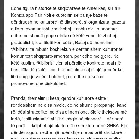
Edhe figura historike të shqiptarëve të Amerikës, si Faik
Konica apo Fan Noli e kuptonin se pa një bazë të
qëndrueshme kulturore në diasporë, si organizata, gazeta
e libra, eventualisht, rrezikohej – ashtu siç ka ndodhur
edhe me shumë grupe etnike në këtë vend, të zbehej,
gradualisht, identitetit kombëtar, Besoj që themelimi i
“Alblibris” të mbush boshllëkun e deritanishëm kulturor të
komunitetit shqiptaro-amerikan, por edhe më gjërë. Në
këtë kuptim, “Alblibris” vjen si përgjigje konkrete ndaj një
boshllëku të gjatë – me themelimin e saj si një qendër ku
libri shqip jo vetëm botohet, por edhe qarkullon,
promovohet dhe diskutohet.
Prandaj themelimi i kësaj qendre kulturore është i
rëndësishëm në disa nivele, që në shumë pikëpamje, kanë
rëndësi strategjike me disa dimensione. Siç iç theksova më
lartë, institucionalizimi i librit shqip në diasporë – për herë
të parë — krijohet një platformë e strukturuar në SHBA. Kjo
qëndër siguron edhe një ndërlidhje me autorët shqiptarë –