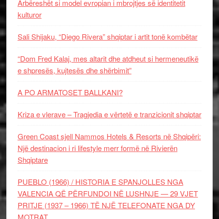
Arbëreshët si model evropian i mbrojtjes së identitetit
kulturor
Sali Shijaku, “Diego Rivera” shqiptar i artit tonë kombëtar
“Dom Fred Kalaj, mes altarit dhe atdheut si hermeneutikë
e shpresës, kujtesës dhe shërbimit”
A PO ARMATOSET BALLKANI?
Kriza e vlerave – Tragjedia e vërtetë e tranzicionit shqiptar
Green Coast sjell Nammos Hotels & Resorts në Shqipëri:
Një destinacion i ri lifestyle merr formë në Rivierën
Shqiptare
PUEBLO (1966) / HISTORIA E SPANJOLLES NGA
VALENCIA QË PËRFUNDOI NË LUSHNJE — 29 VJET
PRITJE (1937 – 1966) TË NJË TELEFONATE NGA DY
MOTRAT