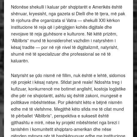
Ndonëse shekulli i kaluar për shqiptarët e Amerikës është
shënuar, kryesisht, nga gazeta si Dielli dhe të tjera, më pak
të njohura dhe organizata si Vatra — shekulli XXI kërkon
institucione të reja që i përgjigjen kohës digjitale dhe
nevojave të reja gjuhësore e kulturore. Në këtë prizëm,
“Alblibris” mund të konsiderohet vazhdim i natyrshëm i
kësaj tradite — por në një nivel të digjitalizmit, natyrisht,
shumë më të specializuar dhe professional se në të
kaluarën.
Natyrisht se çdo nismë në fillim, nuk është e lehtë, sidomos
një projekt i kësaj natyre. Sfidat janë reale! Ndoshta treg i
kufizuar, konkurrencë me botimet anglisht, kostoja logjistike
dhe për ne shqiotarët, ashtu siç është zakoni, mungesë e
politikave mbështetëse. Por pikërisht këto e bëjnë nismën
edhe më të vlefshme. Megjithë këto sfida me të cilat mund
të përballet “Alblibris”, perspektiva e suksesit është
gjithashtu e mirë, nëse ky projekt mbështetet nga brezi i
tanishëm i komunitetit shqiptaro-amerikan dhe nëse
gjënden mënyra për të bashkëpunuar edhe me institucione