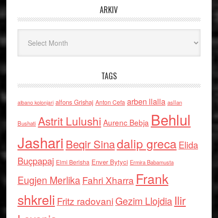
ARKIV
Arkiv
TAGS
arben llalla
alfons Grishaj
Anton Cefa
asllan
albano kolonjari
Behlul
Astrit Lulushi
Aurenc Bebja
Bushati
Jashari
dalip greca
Beqir Sina
Elida
Buçpapaj
Enver Bytyci
Elmi Berisha
Ermira Babamusta
Frank
Eugjen Merlika
Fahri Xharra
shkreli
Ilir
Gezim Llojdia
Fritz radovani