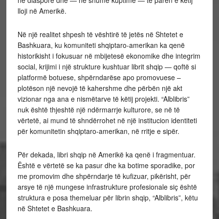
në diasporë dhe — në shumë kuptime — të parën e këtij
lloji në Amerikë.
Në një realitet shpesh të vështirë të jetës në Shtetet e
Bashkuara, ku komuniteti shqiptaro-amerikan ka qenë
historikisht i fokusuar në mbijetesë ekonomike dhe integrim
social, krijimi i një strukture kushtuar librit shqip — qoftë si
platformë botuese, shpërndarëse apo promovuese –
plotëson një nevojë të kahershme dhe përbën një akt
vizionar nga ana e nismëtarve të këtij projekti. “Alblibris”
nuk është thjeshtë një ndërmarrje kulturore, se në të
vërtetë, ai mund të shndërrohet në një institucion identiteti
për komunitetin shqiptaro-amerikan, në rritje e sipër.
Për dekada, libri shqip në Amerikë ka qenë i fragmentuar.
Është e vërtetë se ka pasur dhe ka botime sporadike, por
me promovim dhe shpërndarje të kufizuar, pikërisht, për
arsye të një mungese infrastrukture profesionale siç është
struktura e posa themeluar për librin shqip, “Alblibris”, këtu
në Shtetet e Bashkuara.