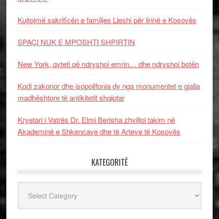
Kujtojmë sakrificën e familjes Lleshi për lirinë e Kosovës
SPAÇI NUK E MPOSHTI SHPIRTIN
New York, qyteti që ndryshoi emrin… dhe ndryshoi botën
Kodi zakonor dhe isopolifonia dy nga monumentet e gjalla
madhështore të antikitetit shqiptar
Kryetari i Vatrës Dr. Elmi Berisha zhvilloi takim në
Akademinë e Shkencave dhe të Arteve të Kosovës
KATEGORITË
Kategoritë