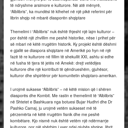
të ndryshme arsimore e kulturore. Në atë mënyrë,
“Alblibris”, ka mundësi të kthehet në një pikë referimi për
librin shqip në mbarë diasporën shqiptare
Themelimi i “Alblibris” nuk është thjesht një lajm kulturor –
por është një zhvillim me peshë historike, nëse i prihet për
së mbari në këtë rrugëtim historik. Ky projekt është dëshmi
e gjallë se diaspora shqiptare në Amerikë po hyn në një
fazë të re kulturore në fillim të shekullit XXI, ashtu si edhe
në fusha të tjera të jetës në Amekë: drejt vetëdijes
kulturore dhe një kontributi të qëndrueshëm, gjuhësor,
kulturor dhe shpirtëror për komunitetin shqiptaro-amerikan.
I urojmë suksese “Alblibris” – në këtë mision që i shëren
diasporës dhe Kombit. Me rastin e themelimit të “Alblibris”
në Shtetet e Bashkuara nga botuesi Bujar Hudhri dhe Dr
Pashko Camaj, ju urojmë vetëm sukseset më të
përzemërta në këtë rrugëtim fisnik dhe me peshë
kombëtare. Kjo nismë nuk është vetëm një ndërmarrje
kulturore, por një shërbim i vyer ndaj gjuhës shqipe, librit