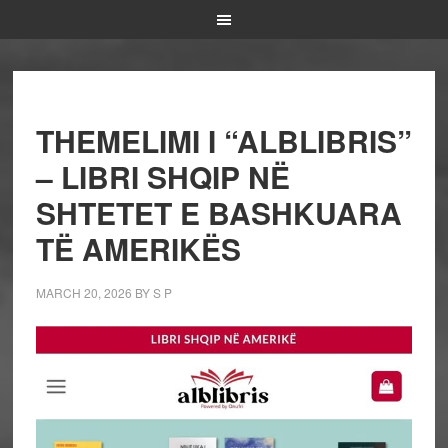
THEMELIMI I “ALBLIBRIS”
– LIBRI SHQIP NË
SHTETET E BASHKUARA
TË AMERIKËS
MARCH 20, 2026
BY
S P