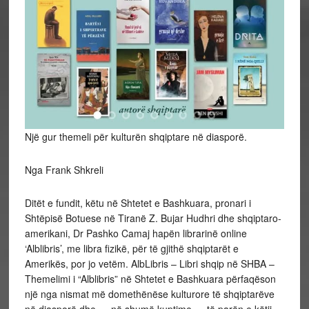
Një gur themeli për kulturën shqiptare në diasporë.
Nga Frank Shkreli
Ditët e fundit, këtu në Shtetet e Bashkuara, pronari i
Shtëpisë Botuese në Tiranë Z. Bujar Hudhri dhe shqiptaro-
amerikani, Dr Pashko Camaj hapën librarinë online
‘Alblibris’, me libra fizikë, për të gjithë shqiptarët e
Amerikës, por jo vetëm. AlbLibris – Libri shqip në SHBA –
Themelimi i “Alblibris” në Shtetet e Bashkuara përfaqëson
një nga nismat më domethënëse kulturore të shqiptarëve