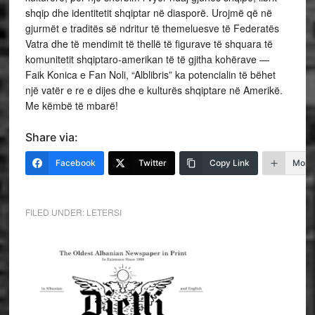
shqip dhe identitetit shqiptar në diasporë. Urojmë që në
gjurmët e traditës së ndritur të themeluesve të Federatës
Vatra dhe të mendimit të thellë të figurave të shquara të
komunitetit shqiptaro-amerikan të të gjitha kohërave —
Faik Konica e Fan Noli, “Alblibris” ka potencialin të bëhet
një vatër e re e dijes dhe e kulturës shqiptare në Amerikë.
Me këmbë të mbarë!
Share via:
Facebook
Twitter
Copy Link
More
FILED UNDER:
LETERSI