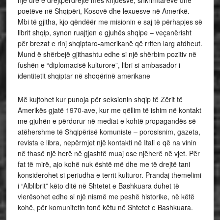
një urë e drejtpërdrejtë mes krijuesve, shkrimtarëve dhe
poetëve në Shqipëri, Kosovë dhe lexuesve në Amerikë.
Mbi të gjitha, kjo qëndëër me misionin e saj të përhapjes së
librit shqip, synon ruajtjen e gjuhës shqipe – veçanërisht
për brezat e rinj shqiptaro-amerikanë që rriten larg atdheut.
Mund ë shërbejë gjithashtu edhe si një shërbim pozitiv në
fushën e “diplomacisë kulturore”, libri si ambasador i
identitetit shqiptar në shoqërinë amerikane
Më kujtohet kur punoja për seksionin shqip të Zërit të
Amerikës gjatë 1970-ave, kur me qëllim të ishim në kontakt
me gjuhën e përdorur në mediat e kohtë propagandës së
atëhershme të Shqipërisë komuniste – porosisnim, gazeta,
revista e libra, nepërmjet një kontakti në Itali e që na vinin
në thasë një herë në gjashtë muaj ose njëherë në vjet. Për
fat të mirë, ajo kohë nuk është më dhe me të drejtë tani
konsiderohet si periudha e territ kulturor. Prandaj themelimi
i “Alblibrit” këto ditë në Shtetet e Bashkuara duhet të
vlerësohet edhe si një nismë me peshë historike, në këtë
kohë, për komunitetin tonë këtu në Shtetet e Bashkuara.