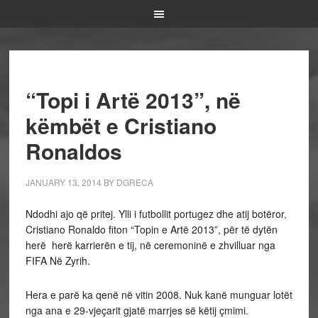
“Topi i Artë 2013”, në
këmbët e Cristiano
Ronaldos
JANUARY 13, 2014
BY
DGRECA
Ndodhi ajo që pritej. Ylli i futbollit portugez dhe atij botëror,
Cristiano Ronaldo fiton “Topin e Artë 2013”, për të dytën
herë herë karrierën e tij, në ceremoninë e zhvilluar nga
FIFA Në Zyrih.
Hera e parë ka qenë në vitin 2008. Nuk kanë munguar lotët
nga ana e 29-vjeçarit gjatë marrjes së këtij çmimi.