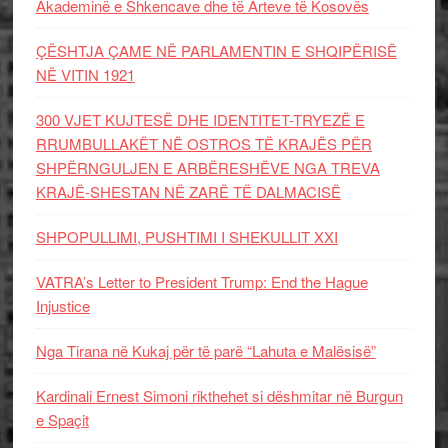
Akademinë e Shkencave dhe të Arteve të Kosovës
ÇËSHTJA ÇAME NË PARLAMENTIN E SHQIPËRISË
NË VITIN 1921
300 VJET KUJTESË DHE IDENTITET-TRYEZË E
RRUMBULLAKËT NË OSTROS TË KRAJËS PËR
SHPËRNGULJEN E ARBËRESHËVE NGA TREVA
KRAJË-SHESTAN NË ZARË TË DALMACISË
SHPOPULLIMI, PUSHTIMI I SHEKULLIT XXI
VATRA’s Letter to President Trump: End the Hague
Injustice
Nga Tirana në Kukaj për të parë “Lahuta e Malësisë”
Kardinali Ernest Simoni rikthehet si dëshmitar në Burgun
e Spaçit