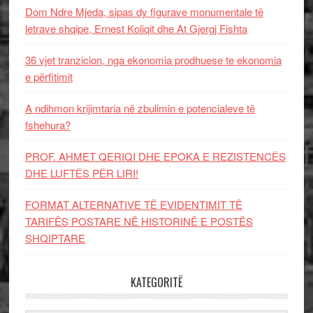
Dom Ndre Mjeda, sipas dy figurave monumentale të
letrave shqipe, Ernest Koliqit dhe At Gjergj Fishta
36 vjet tranzicion, nga ekonomia prodhuese te ekonomia
e përfitimit
A ndihmon krijimtaria në zbulimin e potencialeve të
fshehura?
PROF. AHMET QERIQI DHE EPOKA E REZISTENCЁS
DHE LUFTЁS PЁR LIRI!
FORMAT ALTERNATIVE TË EVIDENTIMIT TË
TARIFËS POSTARE NË HISTORINË E POSTËS
SHQIPTARE
KATEGORITË