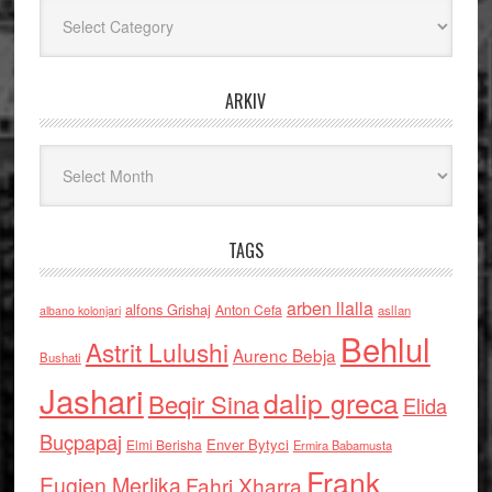
Kategoritë
ARKIV
Arkiv
TAGS
arben llalla
alfons Grishaj
Anton Cefa
asllan
albano kolonjari
Behlul
Astrit Lulushi
Aurenc Bebja
Bushati
Jashari
dalip greca
Beqir Sina
Elida
Buçpapaj
Enver Bytyci
Elmi Berisha
Ermira Babamusta
Frank
Eugjen Merlika
Fahri Xharra