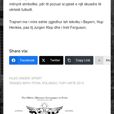
mënyrë simbolike, për të pozuar si pjesë e një skuadre të
vërtetë futbolli.
Trajneri me i mire eshte zgjedhur ish tekniku i Bayern, Hup
Henkes, pas tij Jurgen Klop dhe i treti Ferguson.
Share via:
Facebook
Twitter
Copy Link
More
FILED UNDER:
SPORT
TAGGED WITH:
FITON
,
ROLANDO
,
TOPI I ARTE 2013