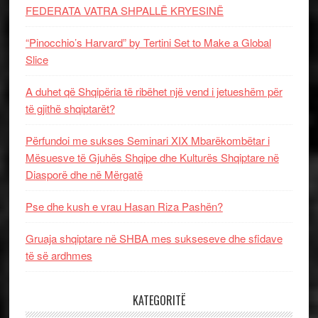
FEDERATA VATRA SHPALLË KRYESINË
“Pinocchio’s Harvard” by Tertini Set to Make a Global
Slice
A duhet që Shqipëria të ribëhet një vend i jetueshëm për
të gjithë shqiptarët?
Përfundoi me sukses Seminari XIX Mbarëkombëtar i
Mësuesve të Gjuhës Shqipe dhe Kulturës Shqiptare në
Diasporë dhe në Mërgatë
Pse dhe kush e vrau Hasan Riza Pashën?
Gruaja shqiptare në SHBA mes sukseseve dhe sfidave
të së ardhmes
KATEGORITË