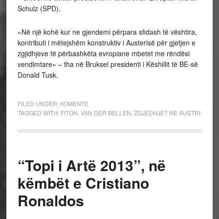
Schulz (SPD).
«Në një kohë kur ne gjendemi përpara sfidash të vështira,
kontributi i mëtejshëm konstruktiv i Austerisë për gjetjen e
zgjidhjeve të përbashkëta evropiane mbetet me rëndësi
vendimtare» – tha në Bruksel presidenti i Këshillit të BE-së
Donald Tusk.
FILED UNDER:
KOMENTE
TAGGED WITH:
FITON
,
VAN DER BELLEN
,
ZGJEDHJET NE AUSTRI
“Topi i Artë 2013”, në
këmbët e Cristiano
Ronaldos