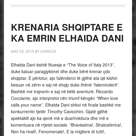
KRENARIA SHQIPTARE E
KA EMRIN ELHAIDA DANI
MAY 29, 2013
BY
DGRECA
Elhaida Dani është fituesja e “The Voice of Italy 2013”,
duke kaluar paragjykimet dhe duke bërë krenar çdo
shqiptar. E përlotur, ajo falënderoi të gjithë ata që kishin
besuar në zërin e saj në shqip duke thënë “faleminderit”.
Bashkë me trajnerin e saj në këtë aventurë, Riccardo
Cocciante, ajo interpretoi nën triumf këngën “When love
calls your name”. Elhaida Dani shkoi në finale bashkë me
konkurrentin tjetër
Timothy
Cavicchini. Gjatë gjithë
spektaklit ajo ka qenë më e duartrokitura dhe më e
komentuara në rrjetet sociale. “Bravissima!, Stratosferica!,
Non ha rivali!, Fenomenale!, E la migliore di tutti!,