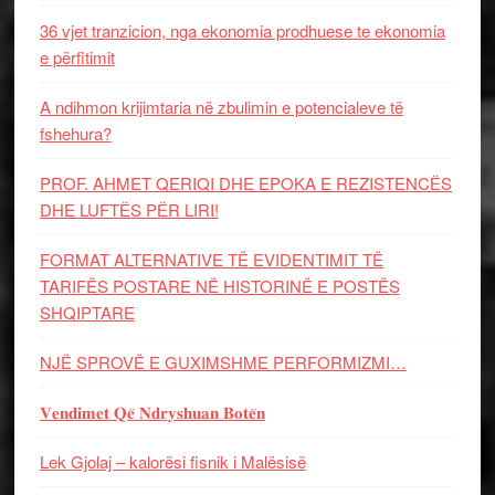
36 vjet tranzicion, nga ekonomia prodhuese te ekonomia
e përfitimit
A ndihmon krijimtaria në zbulimin e potencialeve të
fshehura?
PROF. AHMET QERIQI DHE EPOKA E REZISTENCЁS
DHE LUFTЁS PЁR LIRI!
FORMAT ALTERNATIVE TË EVIDENTIMIT TË
TARIFËS POSTARE NË HISTORINË E POSTËS
SHQIPTARE
NJË SPROVË E GUXIMSHME PERFORMIZMI…
𝐕𝐞𝐧𝐝𝐢𝐦𝐞𝐭 𝐐𝐞̈ 𝐍𝐝𝐫𝐲𝐬𝐡𝐮𝐚𝐧 𝐁𝐨𝐭𝐞̈𝐧
Lek Gjolaj – kalorësi fisnik i Malësisë