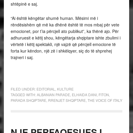
shtëpinë e saj.
“Ai është këngëtar shumë human. Mësimi më i
rëndësishëm që më ka dhënë është të mos mbaj për vete
emocionet, por t’ia përcjell ato publikut”, ka thënë ajo. Për
adhuruesit e këtij shou, këngëtarja shqiptare ishte zbulimi i
vërtetë i këtij spektakli, një vajzë që përcjell emocione të
forta kur këndon, një zë i shkëlqyer, siç do të shprehej
trajneri i saj.
FILED UNDER:
EDITORIAL
,
KULTURE
TAGGED WITH:
ALBANIAN PARADE
,
ELHAIDA DANI
,
FITON
,
PARADA SHQIPTARE
,
RRENJET SHQIPTARE
,
THE VOICE OF ITALY
NJE PERFAQESUES I