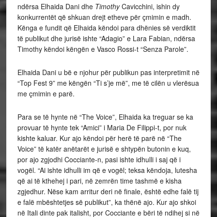
ndërsa Elhaida Dani dhe
Timothy
Cavicchini, ishin dy
konkurrentët që shkuan drejt etheve për çmimin e madh.
Kënga e fundit që Elhaida këndoi para dhënies së verdiktit
të publikut dhe jurisë ishte “Adagio” e Lara Fabian, ndërsa
Timothy këndoi këngën e Vasco Rossi-t “Senza Parole”.
Elhaida Dani u bë e njohur për publikun pas interpretimit në
“Top Fest 9” me këngën “Ti s’je më”, me të cilën u vlerësua
me çmimin e parë.
Para se të hynte në “The Voice”, Elhaida ka treguar se ka
provuar të hynte tek “Amici” i Maria De Filippi-t, por nuk
kishte kaluar. Kur ajo këndoi për herë të parë në “The
Voice” të katër anëtarët e jurisë e shtypën butonin e kuq,
por ajo zgjodhi Cocciante-n, pasi ishte idhulli i saj që i
vogël. “Ai ishte idhulli im që e vogël; teksa këndoja, lutesha
që ai të kthehej i pari, në zemrën time tashmë e kisha
zgjedhur. Nëse kam arritur deri në finale, është edhe falë tij
e falë mbështetjes së publikut”, ka thënë ajo. Kur ajo shkoi
në Itali dinte pak italisht, por Cocciante e bëri të ndihej si në