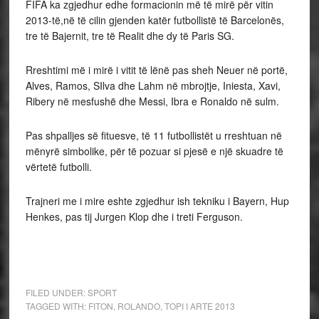
FIFA ka zgjedhur edhe formacionin më të mirë për vitin
2013-të,në të cilin gjenden katër futbollistë të Barcelonës,
tre të Bajernit, tre të Realit dhe dy të Paris SG.
Rreshtimi më i mirë i vitit të lënë pas sheh Neuer në portë,
Alves, Ramos, SIlva dhe Lahm në mbrojtje, Iniesta, Xavi,
Ribery në mesfushë dhe Messi, Ibra e Ronaldo në sulm.
Pas shpalljes së fituesve, të 11 futbollistët u rreshtuan në
mënyrë simbolike, për të pozuar si pjesë e një skuadre të
vërtetë futbolli.
Trajneri me i mire eshte zgjedhur ish tekniku i Bayern, Hup
Henkes, pas tij Jurgen Klop dhe i treti Ferguson.
FILED UNDER:
SPORT
TAGGED WITH:
FITON
,
ROLANDO
,
TOPI I ARTE 2013