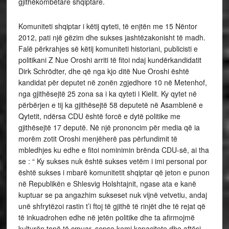
gjithëkombëtare shqiptare.
Komuniteti shqiptar i këtij qyteti, të enjtën me 15 Nëntor
2012, pati një gëzim dhe sukses jashtëzakonisht të madh.
Falë përkrahjes së këtij komuniteti historiani, publicisti e
politikani Z Nue Oroshi arriti të fitoi ndaj kundërkandidatit
Dirk Schrödter, dhe që nga kjo ditë Nue Oroshi është
kandidat për deputet në zonën zgjedhore 10 në Metenhof,
nga gjithësejtë 25 zona sa i ka qyteti i Kielit. Ky qytet në
përbërjen e tij ka gjithësejtë 58 deputetë në Asamblenë e
Qytetit, ndërsa CDU është forcë e dytë politike me
gjithësejtë 17 deputë. Në një prononcim për media që ia
morëm zotit Oroshi menjëherë pas përfundimit të
mbledhjes ku edhe e fitoi nominimin brënda CDU-së, ai tha
se : “ Ky sukses nuk është sukses vetëm i imi personal por
është sukses i mbarë komunitetit shqiptar që jeton e punon
në Republikën e Shlesvig Holshtajnit, ngase ata e kanë
kuptuar se pa angazhim sukseset nuk vijnë vetvetiu, andaj
unë shfrytëzoi rastin t’i ftoj të gjithë të rinjët dhe të rejat që
të inkuadrohen edhe në jetën politike dhe ta afirmojmë
kulturën tonë të çmuar, sepse kemi kapacitete dhe aftësi