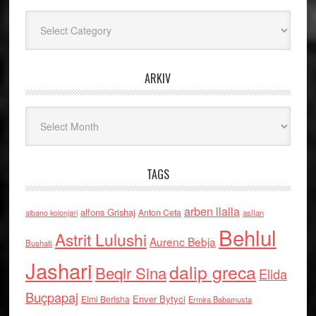
Kategoritë
ARKIV
Arkiv
TAGS
arben llalla
alfons Grishaj
Anton Cefa
asllan
albano kolonjari
Behlul
Astrit Lulushi
Aurenc Bebja
Bushati
Jashari
dalip greca
Beqir Sina
Elida
Buçpapaj
Enver Bytyci
Elmi Berisha
Ermira Babamusta