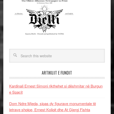
ARTIKUJT E FUNDIT
Kardinali Ernest Simoni rikthehet si dëshmitar në Burgun
e Spaçit
Dom Ndre Mjeda, sipas dy figurave monumentale të
letrave shqipe, Ernest Koliqit dhe At Gjergj Fishta