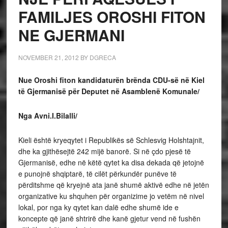
FAMILJES OROSHI FITON
NE GJERMANI
NOVEMBER 21, 2012
BY
DGRECA
Nue Oroshi fiton kandidaturën brënda CDU-së në Kiel
të Gjermanisë për Deputet në Asamblenë Komunale/
Nga Avni.I.Bilalli/
Kieli është kryeqytet i Republikës së Schlesvig Holshtajnit,
dhe ka gjithësejtë 242 mijë banorë. Si në çdo pjesë të
Gjermanisë, edhe në këtë qytet ka disa dekada që jetojnë
e punojnë shqiptarë, të cilët përkundër punëve të
përditshme që kryejnë ata janë shumë aktivë edhe në jetën
organizative ku shquhen për organizime jo vetëm në nivel
lokal, por nga ky qytet kan dalë edhe shumë ide e
koncepte që janë shtrirë dhe kanë gjetur vend në fushën