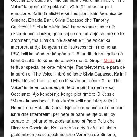
Voice” ka qenë një spektakël i vërtetë i mbushur plot
emocione. Katër finalistët e këtij edicioni ishin Veronica de
Simone, Elhaida Dani, Silvia Capasso dhe Timothy
Cavicchini. “Jeta ime këto javë ka ndryshuar. Ishte një
eksperiencë e bukur, që besoj se do më vlejë shumë në të
ardhmen”, tha Elhaida. Në skenën e “The Voice” ka
interpretuar dje këngëtari më i suksesshëm i momentit,
PSY, i cili ka kënduar këngën e tij të fundit, duke ngritur në
këmbë sallën të kërcente bashkë me të. Grupi i
Modà
ishin
të ftuar special në këtë mbrëmje. Pas televotimit, e para që
la garën e “The Voice” mbrëmë ishte Silvia Capasso. Kalimi
i Elhaidës në treshen që do të vazhdonte ëndrrën e “The
Voice” ishte emocionues për të dhe për trajnerin e saj
Cocciante. Ajo këndoi një këngë plot rimë të Di Jessie
“Mama knows best”. Entuziazëm solli dhe interpretimi i
Noemit dhe Rafaella Carra. Një performancë plot emocion
ishte dhe interpretimi për herë të parë në një duet i dy
zërave të njohur të muzikës italiane, si Piero Pelu dhe
Riccardo Cocciante. Konkurrentja e dytë që u eliminua
gjatë mbrëmjes së djeshme ishte Veronica de Simone,