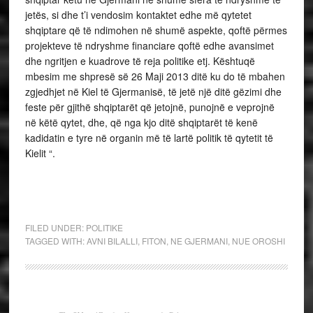
jetës, si dhe t’i vendosim kontaktet edhe më qytetet
shqiptare që të ndimohen në shumë aspekte, qoftë përmes
projekteve të ndryshme financiare qoftë edhe avansimet
dhe ngritjen e kuadrove të reja politike etj. Kështuqë
mbesim me shpresë së 26 Maji 2013 ditë ku do të mbahen
zgjedhjet në Kiel të Gjermanisë, të jetë një ditë gëzimi dhe
feste për gjithë shqiptarët që jetojnë, punojnë e veprojnë
në këtë qytet, dhe, që nga kjo ditë shqiptarët të kenë
kadidatin e tyre në organin më të lartë politik të qytetit të
Kielit “.
FILED UNDER:
POLITIKE
TAGGED WITH:
AVNI BILALLI
,
FITON
,
NE GJERMANI
,
NUE OROSHI