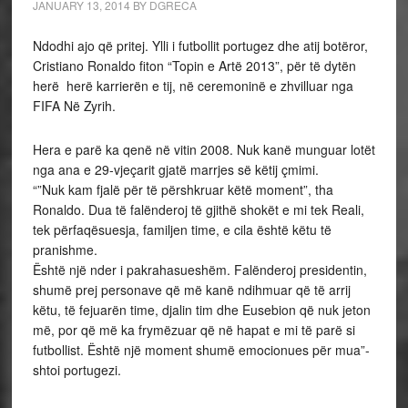
JANUARY 13, 2014
BY
DGRECA
Ndodhi ajo që pritej. Ylli i futbollit portugez dhe atij botëror,
Cristiano Ronaldo fiton “Topin e Artë 2013”, për të dytën
herë herë karrierën e tij, në ceremoninë e zhvilluar nga
FIFA Në Zyrih.
Hera e parë ka qenë në vitin 2008. Nuk kanë munguar lotët
nga ana e 29-vjeçarit gjatë marrjes së këtij çmimi.
“”Nuk kam fjalë për të përshkruar këtë moment”, tha
Ronaldo. Dua të falënderoj të gjithë shokët e mi tek Reali,
tek përfaqësuesja, familjen time, e cila është këtu të
pranishme.
Është një nder i pakrahasueshëm. Falënderoj presidentin,
shumë prej personave që më kanë ndihmuar që të arrij
këtu, të fejuarën time, djalin tim dhe Eusebion që nuk jeton
më, por që më ka frymëzuar që në hapat e mi të parë si
futbollist. Është një moment shumë emocionues për mua”-
shtoi portugezi.