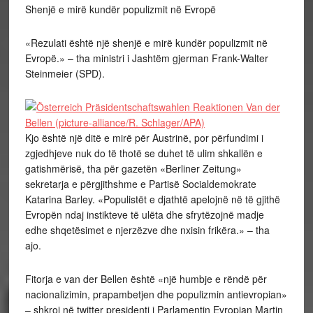
Shenjë e mirë kundër populizmit në Evropë
«Rezulati është një shenjë e mirë kundër populizmit në
Evropë.» – tha ministri i Jashtëm gjerman Frank-Walter
Steinmeier (SPD).
Kjo është një ditë e mirë për Austrinë, por përfundimi i
zgjedhjeve nuk do të thotë se duhet të ulim shkallën e
gatishmërisë, tha për gazetën «Berliner Zeitung»
sekretarja e përgjithshme e Partisë Socialdemokrate
Katarina Barley. «Populistët e djathtë apelojnë në të gjithë
Evropën ndaj instikteve të ulëta dhe sfrytëzojnë madje
edhe shqetësimet e njerzëzve dhe nxisin frikëra.» – tha
ajo.
Fitorja e van der Bellen është «një humbje e rëndë për
nacionalizimin, prapambetjen dhe populizmin antievropian»
– shkroi në twitter presidenti i Parlamentin Evropian Martin