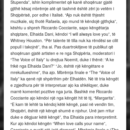
Stupenda”, ishin komplimentet që kanë shoqëruar gjatë
gjithë kësaj mbrëmje atë që tashmë është zëri jo vetëm i
Shqipërisë, por edhe i Italisë. “Ajo nuk është thjesht
muzikale, siç thotë Rafaela, ajo mund të këndojë gjithçka”,
kështu u shpreh Riccardo Cocciante, sapo këngëtarja
shqiptare, Elhaida Dani, këndoi “I will always love you”, të
Whitney Houston. “Për talente të tilla nuk ka rëndësi se cilit
popull i takojnë”, tha ai. Pas duartrokitjeve të publikut që
shoqëruan gjatë artisten e re nga Shqipëria, moderatori i
“The Voice of Italy” iu drejtua Noemit, duke i thënë: “A ke
frikë nga Elhaida Dani?” “Jo, është një këngëtare e
mrekullueshme”, tha ajo. Mbrëmja finale e “The “Voice of
Italy” ka qenë një shpërthim për Elhaidën. Në të tria këngët
e zgjedhura për të interpretuar ajo ka shkëlqyer, duke
marrë komentet pozitive nga juria. Bashkë me Riccardo
Cocciante ajo këndoi një nga këngët hit të tij, “Margarita”.
“E kam të lehtë ta këndoj këtë këngë, pasi në vendin tim,
Shqipëri, është një këngë shumë e njohur. Unë jam rritur
duke e dëgjuar këtë këngë”, tha Elhaida para interpretimit.
Kur ajo këndoi këngën “When love calls your name”,
Cocciante e quajti atë “një diamant”. Mbrëmja finale e “The