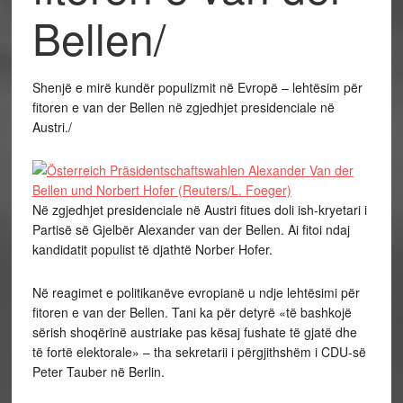
Bellen/
Shenjë e mirë kundër populizmit në Evropë – lehtësim për
fitoren e van der Bellen në zgjedhjet presidenciale në
Austri./
Në zgjedhjet presidenciale në Austri fitues doli ish-kryetari i
Partisë së Gjelbër Alexander van der Bellen. Ai fitoi ndaj
kandidatit populist të djathtë Norber Hofer.
Në reagimet e politikanëve evropianë u ndje lehtësimi për
fitoren e van der Bellen. Tani ka për detyrë «të bashkojë
sërish shoqërinë austriake pas kësaj fushate të gjatë dhe
të fortë elektorale» – tha sekretarii i përgjithshëm i CDU-së
Peter Tauber në Berlin.