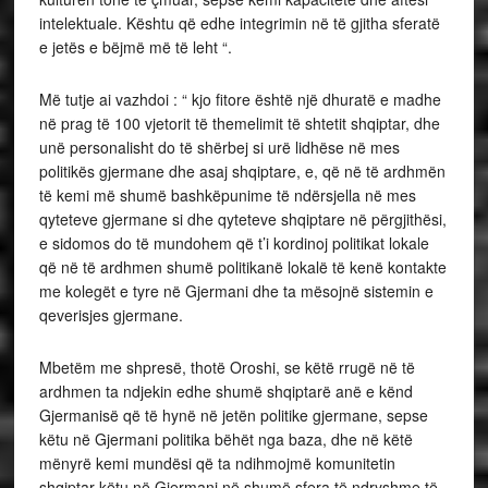
intelektuale. Kështu që edhe integrimin në të gjitha sferatë
e jetës e bëjmë më të leht “.
Më tutje ai vazhdoi : “ kjo fitore është një dhuratë e madhe
në prag të 100 vjetorit të themelimit të shtetit shqiptar, dhe
unë personalisht do të shërbej si urë lidhëse në mes
politikës gjermane dhe asaj shqiptare, e, që në të ardhmën
të kemi më shumë bashkëpunime të ndërsjella në mes
qyteteve gjermane si dhe qyteteve shqiptare në përgjithësi,
e sidomos do të mundohem që t’i kordinoj politikat lokale
që në të ardhmen shumë politikanë lokalë të kenë kontakte
me kolegët e tyre në Gjermani dhe ta mësojnë sistemin e
qeverisjes gjermane.
Mbetëm me shpresë, thotë Oroshi, se këtë rrugë në të
ardhmen ta ndjekin edhe shumë shqiptarë anë e kënd
Gjermanisë që të hynë në jetën politike gjermane, sepse
këtu në Gjermani politika bëhët nga baza, dhe në këtë
mënyrë kemi mundësi që ta ndihmojmë komunitetin
shqiptar këtu në Gjermani në shumë sfera të ndryshme të