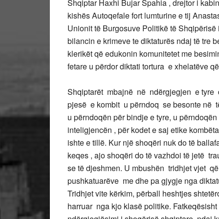
Shqiptar Haxhi Bujar Spahia , drejtor i kabi
kishës Autoqefale fort lumturine e tij Anastas
Unionit të Burgosuve Politikë të Shqipërisë
bilancin e krimeve te diktaturës ndaj të tre
klerikët që edukonin komunitetet me besimin
fetare u përdor diktati tortura e xhelatëve
Shqiptarët mbajnë në ndërgjegjen e tyre 
pjesë e kombit u përndoq se besonte në të
u përndoqën për bindje e tyre, u përndoqën 
inteligjencën , për kodet e saj etike kombë
ishte e tillë. Kur një shoqëri nuk do të ball
keqes , ajo shoqëri do të vazhdoi të jetë t
se të djeshmen. U mbushën tridhjet vjet që 
pushkatuarëve me dhe pa gjygje nga diktatu
Tridhjet vite kërkim, përball heshtjes shtetë
harruar nga kjo klasë politike. Fatkeqësisht 
ndërgjegjësimi i shoqërisë shqiptare, ndaj kr