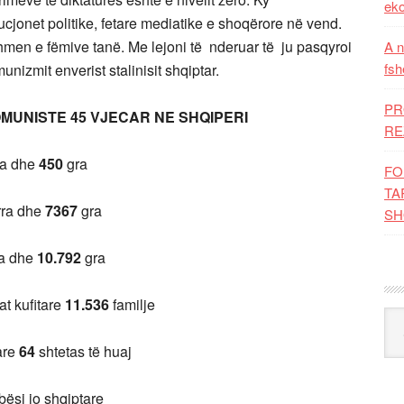
eko
tucjonet politike, fetare mediatike e shoqërore në vend.
hmen e fëmive tanë. Me lejoni të nderuar të ju pasqyroi
A n
fsh
nizmit enverist stalinisit shqiptar.
PR
OMUNISTE 45 VJECAR NE SHQIPERI
RE
ra dhe
450
gra
FO
TA
ra dhe
7367
gra
SH
a dhe
10.792
gra
t kufitare
11.536
familje
Kat
are
64
shtetas të huaj
si jo shqiptare