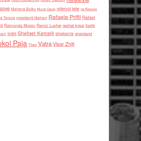
sove
nderroi jete
Marjana Bulku
ne Kosove
Murat Gecaj
Rafaela Prifti
Rafael
e Tereza
presidenti Nishani
qi
Raimonda Moisiu
Ramiz Lushaj
reshat kripa
Sadik
Shefqet Kercelli
shqiperia
hani
shqiptaret
SHBA
kol Paja
Vatra
Visar Zhiti
Thaci