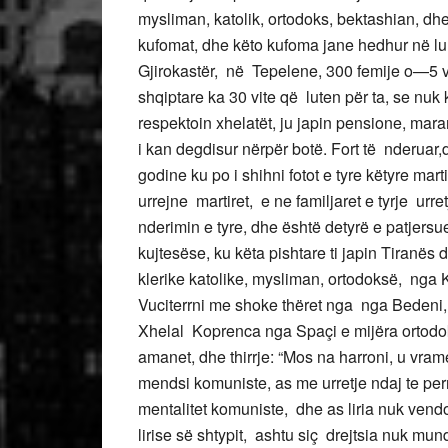
mysliman, katolik, ortodoks, bektashian, dh
kufomat, dhe këto kufoma jane hedhur në lu
Gjirokastër, në Tepelene, 300 femije o—5 v
shqiptare ka 30 vite që luten për ta, se nuk 
respektoin xhelatët, ju japin pensione, maram
i kan degdisur nërpër botë.
Fort të nderuar,
godine ku po i shihni fotot e tyre këtyre mar
urrejne martiret, e ne familjaret e tyrje ur
nderimin e tyre, dhe është detyrë e patjers
kujtesëse, ku këta pishtare ti japin Tiranës d
klerike katolike, mysliman, ortodoksë, nga K
Vuciterrni me shoke thëret nga nga Bedeni, 
Xhelal Koprenca nga Spaçi e mijëra ortodok
amanet, dhe thirrje: “Mos na harroni, u vram
mendsi komuniste, as me urretje ndaj te per
mentalitet komuniste, dhe as liria nuk vendo
lirise së shtypit, ashtu siç drejtsia nuk m