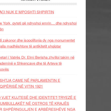
AÇI NUK E MPOSHTI SHPIRTIN
 York, qyteti që ndryshoi emrin… dhe ndryshoi
ën
i zakonor dhe isopolifonia dy nga monumentet
jalla madhështore të antikitetit shqiptar
etari i Vatrës Dr. Elmi Berisha zhvilloi takim në
deminë e Shkencave dhe të Arteve të
sovës
SHTJA ÇAME NË PARLAMENTIN E
QIPËRISË NË VITIN 1921
0 VJET KUJTESË DHE IDENTITET-TRYEZË E
UMBULLAKËT NË OSTROS TË KRAJËS
R SHPËRNGULJEN E ARBËRESHËVE NGA