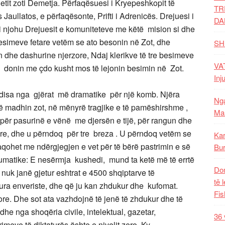
netit zoti Demetja. Përfaqësuesi i Kryepeshkopit të
TR
 Jaullatos, e përfaqësonte, Prifti i Adrenicës. Drejuesi i
DA
 i njohu Drejuesit e komuniteteve me këtë mision si dhe
 besimeve fetare vetëm se ato besonin në Zot, dhe
SH
 dhe dashurine njerzore, Ndaj klerikve të tre besimeve
VAT
 që donin me çdo kusht mos të lejonin besimin në Zot.
Inj
disa nga gjërat më dramatike për një komb. Njëra
Nga
 madhin zot, në mënyrë tragjike e të pamëshirshme ,
Mal
për pasurinë e vënë me djersën e tijë, për rangun dhe
tare, dhe u përndoq për tre breza . U përndoq vetëm se
Kar
afaqohet me ndërgjegjen e vet për të bërë pastrimin e së
Bur
raumatike: E nesërmja kushedi, mund ta ketë më të errtë
Dom
nuk janë gjetur eshtrat e 4500 shqiptarve të
të 
ra enveriste, dhe që ju kan zhdukur dhe kufomat.
Fis
rore. Dhe sot ata vazhdojnë të jenë të zhdukur dhe të
dhe nga shoqëria civile, intelektual, gazetar,
36 
imeve të diktaturës ështe e nivelit zero. Ky