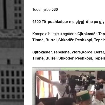
Teqe, tyrbe
530
4500 Të pushkatuar me gjygj dhe pa gjyg
Kampe e burgje u ngritën
:
Gjirokastë
r
,
Tep
Tiranë,
Burrel,
Shkodër,
Peshkopi,
Tepele
Gjirokastë
r
,
Tepelenë,
Vlorë,Korçë,
Berat
Tiranë,
Burrel,
Shkodër,
Peshkopi,
Tepele