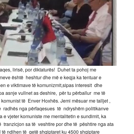
es, lirisë, por diktaturës! Duhet ta pohoj me
rimeve është heshtur dhe më e keqja ka tentuar e
en e viktimave të komunizmit,sipas interesit dhe
 pa asnje vullnet as deshire, për tu përballur me të
t komunist të Enver Hoxhës. Jemi mësuar me talljet ,
të radhës nga përfaqesues të ndryshëm politikanve
da e vjeter komuniste me mentalitetin e sundimit, ka
 tranzicjon sa të veshtire por dhe të pështire nga ata
d të ndihen të qetë shqiptaret ku 4500 shqiptare