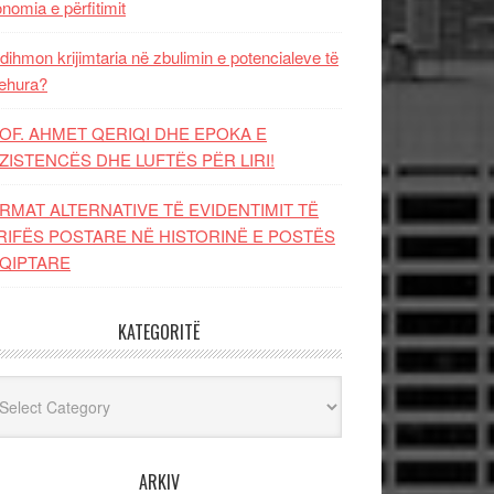
nomia e përfitimit
dihmon krijimtaria në zbulimin e potencialeve të
ehura?
OF. AHMET QERIQI DHE EPOKA E
ZISTENCЁS DHE LUFTЁS PЁR LIRI!
RMAT ALTERNATIVE TË EVIDENTIMIT TË
RIFËS POSTARE NË HISTORINË E POSTËS
QIPTARE
KATEGORITË
egoritë
ARKIV