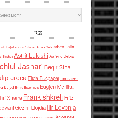
iv
TAGS
arben llalla
alfons Grishaj
Anton Cefa
no kolonjari
Astrit Lulushi
Aurenc Bebja
an Bushati
ehlul Jashari
Beqir Sina
alip greca
Elida Buçpapaj
Elmi Berisha
Eugjen Merlika
er Bytyci
Ermira Babamusta
Frank shkreli
hri Xharra
Fritz
Ilir Levonja
Gezim Llojdia
dovani
kosova
rviste
Kolec Traboini
Keze Kozeta Zylo