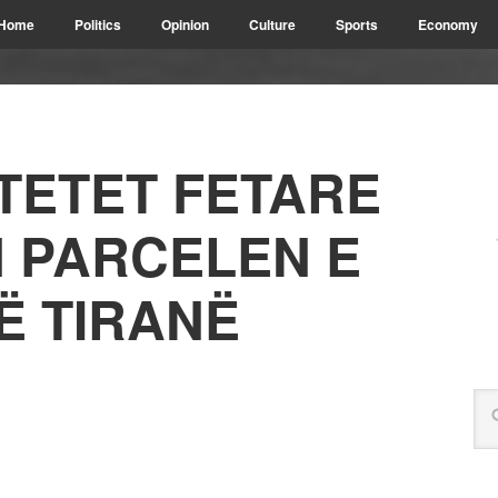
Home
Politics
Opinion
Culture
Sports
Economy
TETET FETARE
 PARCELEN E
Ë TIRANË