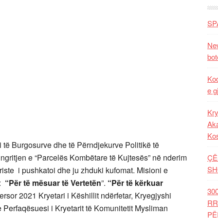
SP
New
bot
Kod
e g
Kry
Aka
Ko
të Burgosurve dhe të Përndjekurve Politikë të
ngritjen e “Parcelës Kombëtare të Kujtesës” në nderim
ÇË
SH
riste i pushkatoi dhe ju zhduki kufomat. Misioni e
n:
“Për të mësuar të Vertetën
”.
“Për të kërkuar
30
rsor 2021 Kryetari i Këshillit ndërfetar, Kryegjyshi
RR
Perfaqësuesi i Kryetarit të Komunitetit Mysliman
PË