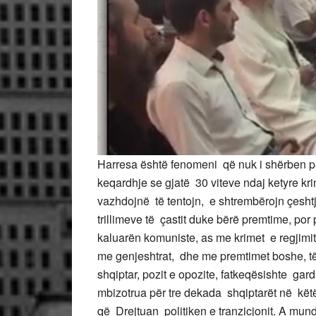
Harresa është fenomeni që nuk i shërben paq
keqardhje se gjatë 30 viteve ndaj ketyre k
vazhdojnë të tentojn, e shtrembërojn çeshtj
trillimeve të çastit duke bërë premtime, por
kaluarën komuniste, as me krimet e regjimi
me genjeshtrat, dhe me premtimet boshe, 
shqiptar, pozit e opozite, fatkeqësishte gar
mbizotrua për tre dekada shqiptarët në këtë
që Drejtuan politiken e tranzicjonit. A mun