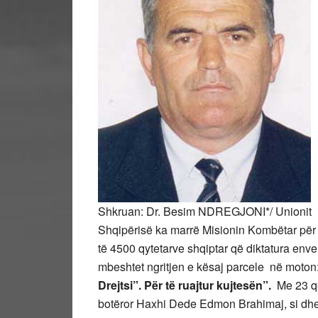
Shkruan: Dr. Besim NDREGJONI*/ Unionit i 
Shqipërisë ka marrë Misionin Kombëtar për 
të 4500 qytetarve shqiptar që diktatura enve
mbeshtet ngritjen e kësaj parcele në moto
Drejtsi”.
Për të ruajtur kujtesën”.
Me 23 qe
botëror Haxhi Dede Edmon Brahimaj, si dhe 