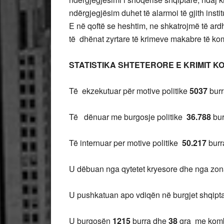
ndërgjegjësim duhet të alarmoi të gjith insti
E në qoftë se heshtim, ne shkatrojmë të ard
të dhënat zyrtare të krimeve makabre të komu
STATISTIKA SHTETERORE E KRIMIT K
Të ekzekutuar për motive politike
5037
bur
Të dënuar me burgosje politike
36.788
bur
Të internuar per motive politike
50.217
burr
U dëbuan nga qytetet kryesore dhe nga zona
U pushkatuan apo vdiqën në burgjet shqipt
U burgosën
1215
burra dhe
38
gra me kombë