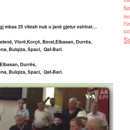
Ko
Nen
Flo
j mbas 25 vitesh nuk u janë gjetur eshtrat…
Els
So
elenë,
Vlorë,Korçë,
Berat,Elbasan,
Durrës,
na, Bulqiza, Spaci, Qaf-Bari.
,Elbasan,
Durrës,
na, Bulqiza, Spaci, Qaf-Bari.