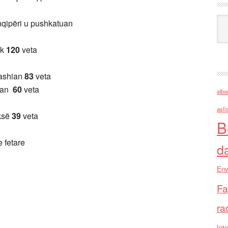
Ark
qipëri u pushkatuan
ik
120
veta
tashian
83
veta
iman
60
veta
alba
asll
ksë
39
veta
B
e fetare
d
Env
Fa
ra
Inte