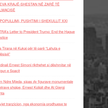
EVA KRAJË-SHESTAN NË ZARË TË
LMACISË
POPULLIMI, PUSHTIMI I SHEKULLIT XXI
RA’s Letter to President Trump: End the Hague
ustice
 Tirana në Kukaj për të parë “Lahuta e
ësisë”
dinali Ernest Simoni rikthehet si dëshmitar në
gun e Spaçit
 Ndre Mjeda, sipas dy figurave monumentale
letrave shqipe, Ernest Koliqit dhe At Gjergj
hta
vjet tranzicion, nga ekonomia prodhuese te