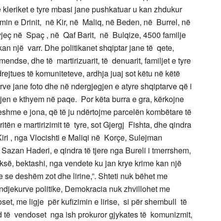
e kleriket e tyre mbasi jane pushkatuar u kan zhdukur
min e Drinit, në Kir, në Maliq, në Beden, në Burrel, në
jeç në Spaç , në Qaf Barit, në Bulqize, 4500 familje
kan një varr. Dhe politikanet shqiptar jane të qete,
endse, dhe të martirizuarit, të denuarit, familjet e tyre
drejtues të komuniteteve, ardhja juaj sot këtu në këtë
tirve jane foto dhe në ndergjegjen e atyre shqiptarve që i
retjen e kthyem në paqe. Por këta burra e gra, kërkojne
ueshme e jona, që të ju ndërtojme parcelën kombëtare të
ritën e martirizimit të tyre, sot Gjergj Fishta, dhe qindra
iri , nga Vlocishti e Maliqi në Korçe, Sulejman
Sazan Haderi, e qindra të tjere nga Bureli i tmerrshem,
së, bektashi, nga vendete ku jan krye krime kan një
e se deshëm zot dhe lirine,”. Shteti nuk bëhet me
ndjekurve politike, Demokracia nuk zhvillohet me
set, me ligje për kufizimin e lirise, si për shembull të
und të vendoset nga ish prokuror gjykates të komunizmit,