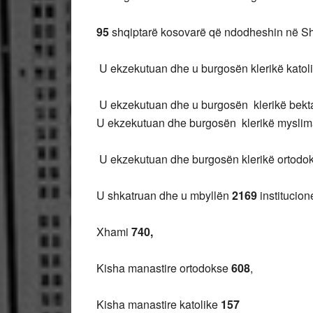
95
shqiptarë kosovarë që ndodheshin në Sh
U ekzekutuan dhe u burgosën klerikë katol
U ekzekutuan dhe u burgosën klerikë bek
U ekzekutuan dhe burgosën klerikë mysl
U ekzekutuan dhe burgosën klerikë ortodo
U shkatruan dhe u mbyllën
2169
institucion
Xhami
740,
Kisha manastire ortodokse
608
,
Kisha manastire katolike
157