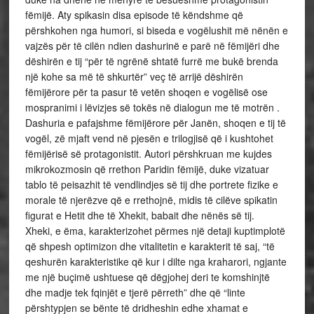
fëmijë. Aty spikasin disa episode të këndshme që
përshkohen nga humori, si biseda e vogëlushit më nënën e
vajzës për të cilën ndien dashurinë e parë në fëmijëri dhe
dëshirën e tij “për të ngrënë shtatë furrë me bukë brenda
një kohe sa më të shkurtër” veç të arrijë dëshirën
fëmijërore për ta pasur të vetën shoqen e vogëlisë ose
mospranimi i lëvizjes së tokës në dialogun me të motrën .
Dashuria e pafajshme fëmijërore për Janën, shoqen e tij të
vogël, zë mjaft vend në pjesën e trilogjisë që i kushtohet
fëmijërisë së protagonistit. Autori përshkruan me kujdes
mikrokozmosin që rrethon Paridin fëmijë, duke vizatuar
tablo të peisazhit të vendlindjes së tij dhe portrete fizike e
morale të njerëzve që e rrethojnë, midis të cilëve spikatin
figurat e Hetit dhe të Xhekit, babait dhe nënës së tij.
Xheki, e ëma, karakterizohet përmes një detaji kuptimplotë
që shpesh optimizon dhe vitalitetin e karakterit të saj, “të
qeshurën karakteristike që kur i dilte nga kraharori, ngjante
me një buçimë ushtuese që dëgjohej deri te komshinjtë
dhe madje tek fqinjët e tjerë përreth” dhe që “linte
përshtypjen se bënte të dridheshin edhe xhamat e