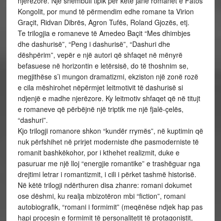
njerëzore. Një shembull tipik për këtë janë romanet e Fatos
Kongolit, por mund të përmendim edhe romane ta Virion
Graçit, Ridvan Dibrës, Agron Tufës, Roland Gjozës, etj.
Te trilogjia e romaneve të Amedeo Baçit “Mes dhimbjes
dhe dashurisë”, “Peng i dashurisë”, “Dashuri dhe
dëshpërim”, vepër e një autori që shfaqet në mënyrë
befasuese në horizontin e letërsisë, do të thoshnim se,
megjithëse s’i mungon dramatizmi, ekziston një zonë rozë
e cila mëshirohet nëpërmjet leitmotivit të dashurisë si
ndjenjë e madhe njerëzore. Ky leitmotiv shfaqet që në titujt
e romaneve që përbëjnë një triptik me një fjalë-çelës,
“dashuri”.
Kjo trilogji romanore shkon “kundër rrymës”, në kuptimin që
nuk përfshihet në prirjet moderniste dhe pasmoderniste të
romanit bashkëkohor, por i kthehet realizmit, duke e
pasuruar me një lloj “energjie romantike” e trashëguar nga
drejtimi letrar i romantizmit, i cili i përket tashmë historisë.
Në këtë trilogji ndërthuren disa zhanre: romani dokumet
ose dëshmi, ku realja mbizotëron mbi “fiction”, romani
autobiografik, “romani i formimit” (meqënëse ndjek hap pas
hapi procesin e formimit të personalitetit të protagonistit,