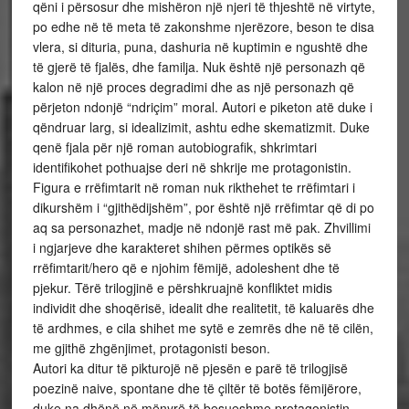
qëni i përsosur dhe mishëron një njeri të thjeshtë në virtyte,
po edhe në të meta të zakonshme njerëzore, beson te disa
vlera, si dituria, puna, dashuria në kuptimin e ngushtë dhe
të gjerë të fjalës, dhe familja. Nuk është një personazh që
kalon në një proces degradimi dhe as një personazh që
përjeton ndonjë “ndriçim” moral. Autori e piketon atë duke i
qëndruar larg, si idealizimit, ashtu edhe skematizmit. Duke
qenë fjala për një roman autobiografik, shkrimtari
identifikohet pothuajse deri në shkrije me protagonistin.
Figura e rrëfimtarit në roman nuk rikthehet te rrëfimtari i
dikurshëm i “gjithëdijshëm”, por është një rrëfimtar që di po
aq sa personazhet, madje në ndonjë rast më pak. Zhvillimi
i ngjarjeve dhe karakteret shihen përmes optikës së
rrëfimtarit/hero që e njohim fëmijë, adoleshent dhe të
pjekur. Tërë trilogjinë e përshkruajnë konfliktet midis
individit dhe shoqërisë, idealit dhe realitetit, të kaluarës dhe
të ardhmes, e cila shihet me sytë e zemrës dhe në të cilën,
me gjithë zhgënjimet, protagonisti beson.
Autori ka ditur të pikturojë në pjesën e parë të trilogjisë
poezinë naive, spontane dhe të çiltër të botës fëmijërore,
duke na dhënë në mënyrë të besueshme protagonistin