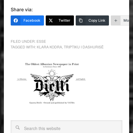
Share via:
Facebook
Twitter
Copy Link
More
FILED UNDER:
ESSE
TAGGED WITH:
KLARA KODRA
,
TRIPTIKU I DASHURISË