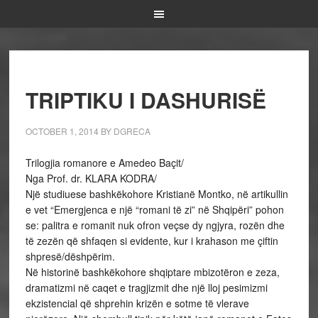
TRIPTIKU I DASHURISË
OCTOBER 1, 2014
BY
DGRECA
Trilogjia romanore e Amedeo Baçit/
Nga Prof. dr. KLARA KODRA/
Një studiuese bashkëkohore Kristianë Montko, në artikullin
e vet “Emergjenca e një “romani të zi” në Shqipëri” pohon
se: palitra e romanit nuk ofron veçse dy ngjyra, rozën dhe
të zezën që shfaqen si evidente, kur i krahason me çiftin
shpresë/dëshpërim.
Në historinë bashkëkohore shqiptare mbizotëron e zeza,
dramatizmi në caqet e tragjizmit dhe një lloj pesimizmi
ekzistencial që shprehin krizën e sotme të vlerave