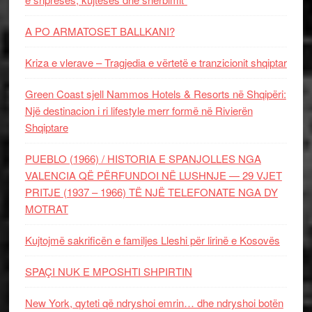
A PO ARMATOSET BALLKANI?
Kriza e vlerave – Tragjedia e vërtetë e tranzicionit shqiptar
Green Coast sjell Nammos Hotels & Resorts në Shqipëri:
Një destinacion i ri lifestyle merr formë në Rivierën
Shqiptare
PUEBLO (1966) / HISTORIA E SPANJOLLES NGA
VALENCIA QË PËRFUNDOI NË LUSHNJE — 29 VJET
PRITJE (1937 – 1966) TË NJË TELEFONATE NGA DY
MOTRAT
Kujtojmë sakrificën e familjes Lleshi për lirinë e Kosovës
SPAÇI NUK E MPOSHTI SHPIRTIN
New York, qyteti që ndryshoi emrin… dhe ndryshoi botën