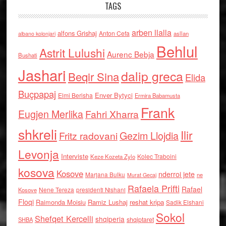
TAGS
arben llalla
alfons Grishaj
Anton Cefa
asllan
albano kolonjari
Behlul
Astrit Lulushi
Aurenc Bebja
Bushati
Jashari
dalip greca
Beqir Sina
Elida
Buçpapaj
Enver Bytyci
Elmi Berisha
Ermira Babamusta
Frank
Eugjen Merlika
Fahri Xharra
shkreli
Ilir
Gezim Llojdia
Fritz radovani
Levonja
Interviste
Kolec Traboini
Keze Kozeta Zylo
kosova
Kosove
nderroi jete
Marjana Bulku
ne
Murat Gecaj
Rafaela Prifti
Rafael
Nene Tereza
Kosove
presidenti Nishani
Floqi
Raimonda Moisiu
Ramiz Lushaj
reshat kripa
Sadik Elshani
Sokol
Shefqet Kercelli
shqiperia
shqiptaret
SHBA