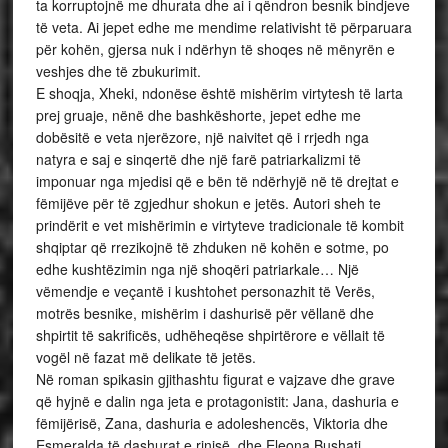
ta korruptojnë me dhurata dhe ai i qëndron besnik bindjeve
të veta. Ai jepet edhe me mendime relativisht të përparuara
për kohën, gjersa nuk i ndërhyn të shoqes në mënyrën e
veshjes dhe të zbukurimit.
E shoqja, Xheki, ndonëse është mishërim virtytesh të larta
prej gruaje, nënë dhe bashkëshorte, jepet edhe me
dobësitë e veta njerëzore, një naivitet që i rrjedh nga
natyra e saj e sinqertë dhe një farë patriarkalizmi të
imponuar nga mjedisi që e bën të ndërhyjë në të drejtat e
fëmijëve për të zgjedhur shokun e jetës. Autori sheh te
prindërit e vet mishërimin e virtyteve tradicionale të kombit
shqiptar që rrezikojnë të zhduken në kohën e sotme, po
edhe kushtëzimin nga një shoqëri patriarkale… Një
vëmendje e veçantë i kushtohet personazhit të Verës,
motrës besnike, mishërim i dashurisë për vëllanë dhe
shpirtit të sakrificës, udhëheqëse shpirtërore e vëllait të
vogël në fazat më delikate të jetës.
Në roman spikasin gjithashtu figurat e vajzave dhe grave
që hyjnë e dalin nga jeta e protagonistit: Jana, dashuria e
fëmijërisë, Zana, dashuria e adoleshencës, Viktoria dhe
Esmeralda të dashurat e rinisë, dhe Eleona Bushati,