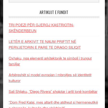
ARTIKUJT E FUNDIT
TRI POEZI PËR GJERGJ KASTRIOTIN-
SKËNDERBEUN
LETËR E ARKIVIT TE NAUM PRIFTIT NË
PERVJETORIN E PARE TE DRAGO SILIQIT
Oxhaku, nga elementi arkitektonik te simboli i trungut
familjar
Arbëreshët si model evropian i mbrojtjes së identitetit
kulturor
Sali Shijaku, “Diego Rivera” shqiptar i artit tonë kombëtar
“Dom Fred Kalaj, mes altarit dhe atdheut si hermeneutikë
e shpresës, kujtesës dhe shërbimit”