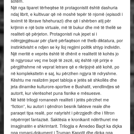
sotëm.
Një nga tiparet tërheqëse të protagonistit është dashuria
ndaj librit, e kultivuar që në moshë tepër të njomë (episodi i
leximit të librave fshehurazi) dhe që i shërben atij për
krijimin e një bote virtuale, më të bukur dhe më të thellë se
realiteti që përjeton. Protagonisti nuk jepet si i
ndërgjegjësuar për çfarë përfaqëson në thelb diktatura, por
instinktivisht e ndjen se ky lloj regjimi politik shtyp individin.
Një meritë e veprës është të dhënit e realitetit të kohës jo
të ngjyrosur veç me bojë të zezë, siç është një prirje e
përgjithshme në veprat letrare që e rikrijojnë atë kohë, po
në kompleksitetin e saj, ku përzihen ngjyra të ndryshme.
Kështu me realizëm jepet tabloja e jetës së shkollës dhe
jeta dinamike kulturore-sportive e Bushatit, vendlindjes së
autorit, kur vlerësohet puna fisnike e mësuesve.
Në këtë trilogji romanesh realiteti i jetës përzihet me
“fiction”, ku autori i qëndron besnik fakteve reale dhe
paraqet tipa realë, por natyrisht i përzgjedh dhe i filtron
nëpërmjet fantazisë. Saktësia e kronikanit ndërthuret me
imagjinatën e shkrimtarit. Trilogjia e Amedeo Baçit ka diçka
nga romani-dokument i Truman Kapotit dhe diçka nga