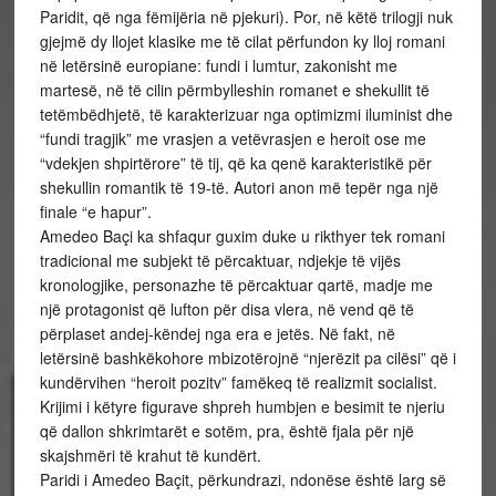
Paridit, që nga fëmijëria në pjekuri). Por, në këtë trilogji nuk
gjejmë dy llojet klasike me të cilat përfundon ky lloj romani
në letërsinë europiane: fundi i lumtur, zakonisht me
martesë, në të cilin përmbylleshin romanet e shekullit të
tetëmbëdhjetë, të karakterizuar nga optimizmi iluminist dhe
“fundi tragjik” me vrasjen a vetëvrasjen e heroit ose me
“vdekjen shpirtërore” të tij, që ka qenë karakteristikë për
shekullin romantik të 19-të. Autori anon më tepër nga një
finale “e hapur”.
Amedeo Baçi ka shfaqur guxim duke u rikthyer tek romani
tradicional me subjekt të përcaktuar, ndjekje të vijës
kronologjike, personazhe të përcaktuar qartë, madje me
një protagonist që lufton për disa vlera, në vend që të
përplaset andej-këndej nga era e jetës. Në fakt, në
letërsinë bashkëkohore mbizotërojnë “njerëzit pa cilësi” që i
kundërvihen “heroit pozitv” famëkeq të realizmit socialist.
Krijimi i këtyre figurave shpreh humbjen e besimit te njeriu
që dallon shkrimtarët e sotëm, pra, është fjala për një
skajshmëri të krahut të kundërt.
Paridi i Amedeo Baçit, përkundrazi, ndonëse është larg së