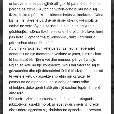
dritareve, dhe se pas gjithë atij gazi të pafund do të binte
përdhe pa frymë”. Autori nënvizon edhe bukurinë e saj
fizike, duke e përshkruar përmes imtësive konkrete. “Nëna
kishte një fytyrë të bardhë në dimër dhe ngjyrë mjalti të
ëmbël në verë. Sytë e saj ishin të bukur, në ngjyrën e
gështenjës, ndërsa flokët e zeza e të drejta, të cilave, herë
pas here u jepte forma të ndryshme, duke i dredhur e
përdredhur sipas dëshirës”.
Autori e karakterizon këtë personazh edhe nëpërmjet
qëndrimit në një moment të vështirë të jetës, kur rrezikon
të humbasë fëmijën e vet dhe mendon për vetëvrasje.
Ngjan se këtu ka një kontradiktë midis karakterit të saj të
gëzueshëm dhe një dëshpërimi të tillë të skajshëm, por në
të vërtetë këto dy aspekte shprehin një karakter të
pasionuar që e përjeton thellë edhe gëzimin edhe
dhimbjen, duke qenë i aftë për një dashuri tepër të thellë
amësore.
Në portretizimin e personazhit të të atit të protagonistit
mbizotëron aspekti moral: ai jepet skajshmërisht i drejtë
dhe i ndërgjegjshëm siç zbulohet në episodin kur orvaten