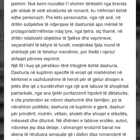
jashtmi. Nuk kemi mundësi t’i shohim tërësisht nga brenda
për shkak të vetë strukturës së romanit, ku rrëfimtari është
edhe personazh. Pra këto personazhe, nga një anë, në
dritën subjektive të ndjenjave të dashurisë apo mërisë të
protagonistit/rrëfimtar ndaj tyre, nga tjetra, siç thamë, në
dritën relativisht objektive të fjalëve dhe veprimeve,
veçanërisht të këtyre të fundit, meqënëse fjala mund të
shërbejë për të fshehur mendimin, por thelbi i njeriut
shfaqet përmes veprimit.
Një fill i kuq që përshkon tërë trilogjinë është dashuria.
Dashuria në kuptimin specifik të erosit që mishërohet në
kërkimet e vazhdueshme të heroit për të gjetur shoqen e
jetës dhe që u kundërvihet nga një anë tabuve të shoqërisë
patriarkale, nga ana tjetër puritanizmit hipokrit të diktaturës,
e cila pretendon se mbron dashurinë dhe familjen, po ia
nënshtron politikës; dashuria në kuptimin e gjerë, dashuri
për prindërit, motrën, vëllain, shokët dhe shoqet e shkollës,
mësuesit dhe diturinë. Në dhënien e tablove erotike, autori,
ndonëse jep disa detaje, i shmanget erotizmit banal me
skena të rënduara sensuale që i dallon disa romancierë të