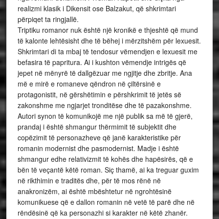
realizmi klasik i Dikensit ose Balzakut, që shkrimtari
përpiqet ta ringjallë.
Triptiku romanor nuk është një kronikë e thjeshtë që mund
të kalonte lehtësisht dhe të bëhej i mërzitshëm për lexuesit.
Shkrimtari di ta mbaj të tendosur vëmendjen e lexuesit me
befasira të papritura. Ai i kushton vëmendje intrigës që
jepet në mënyrë të dallgëzuar me ngjitje dhe zbritje. Ana
më e mirë e romaneve qëndron në çiltërsinë e
protagonistit, në gërshëtimin e përshkrimit të jetës së
zakonshme me ngjarjet tronditëse dhe të pazakonshme.
Autori synon të komunikojë me një publik sa më të gjerë,
prandaj i është shmangur thërmimit të subjektit dhe
copëzimit të personazheve që janë karakteristike për
romanin modernist dhe pasmodernist. Madje i është
shmangur edhe relativizmit të kohës dhe hapësirës, që e
bën të veçantë këtë roman. Siç thamë, ai ka treguar guxim
në rikthimin e traditës dhe, për të mos rënë në
anakronizëm, ai është mbështetur në ngrohtësinë
komunikuese që e dallon romanin në vetë të parë dhe në
rëndësinë që ka personazhi si karakter në këtë zhanër.