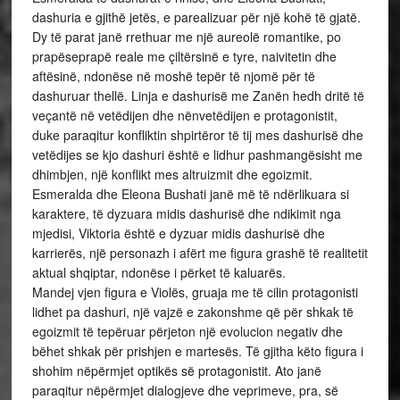
dashuria e gjithë jetës, e parealizuar për një kohë të gjatë.
Dy të parat janë rrethuar me një aureolë romantike, po
prapëseprapë reale me çiltërsinë e tyre, naivitetin dhe
aftësinë, ndonëse në moshë tepër të njomë për të
dashuruar thellë. Linja e dashurisë me Zanën hedh dritë të
veçantë në vetëdijen dhe nënvetëdijen e protagonistit,
duke paraqitur konfliktin shpirtëror të tij mes dashurisë dhe
vetëdijes se kjo dashuri është e lidhur pashmangësisht me
dhimbjen, një konflikt mes altruizmit dhe egoizmit.
Esmeralda dhe Eleona Bushati janë më të ndërlikuara si
karaktere, të dyzuara midis dashurisë dhe ndikimit nga
mjedisi, Viktoria është e dyzuar midis dashurisë dhe
karrierës, një personazh i afërt me figura grashë të realitetit
aktual shqiptar, ndonëse i përket të kaluarës.
Mandej vjen figura e Violës, gruaja me të cilin protagonisti
lidhet pa dashuri, një vajzë e zakonshme që për shkak të
egoizmit të tepëruar përjeton një evolucion negativ dhe
bëhet shkak për prishjen e martesës. Të gjitha këto figura i
shohim nëpërmjet optikës së protagonistit. Ato janë
paraqitur nëpërmjet dialogjeve dhe veprimeve, pra, së