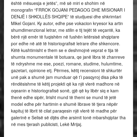
është mësuesja e jetës”, më së miri e shohim në
monografin “FRROK GOJANI PEDAGOG DHE MISIONAR I
DENJË I SHKOLLËS SHQIPE” të studjuesi dhe shkrimtari
Mikel Gojani. Ky autor, edhe pse vokacion kryesor ka artin
shumdimenzional letrar, me stilin e tij tejët të veçantë, ka
bërë një emër të fuqishëm në fushën letërsisë shqiptare
por edhe në atë të historiografisë letrare dhe shkencore.
Këtë kushtimisht e them se e deshmojnë veprat e tija të
shumta monumentale të botuara, qe janë libra të zhanreve
të ndryshme me ese, poezi, romane, studime, hulumtime,
gazetari, opinione etj. Përmes, këtij recensioni të shkurtër
unë pak a shumë jam munduar që t’i pasqyroj disa pika të
rëndësishme të këtij projekti që ka një vlerë madhore në
oqeanin e historiografisë sonë, gjë që ky libër siq e kam
thenë edhe sipër, lirisht mund të themi se mund të jetë
model edhe për hartimin e shumë librave të tjera nëpër
kapituj të librit të cilat paraqesin një vlerë të madhe për
galerinë e Selisë së dijës dhe arsimit tonë mbarshqiptar tha
në mes tjerash publicisti, Lekë Mrijaj.