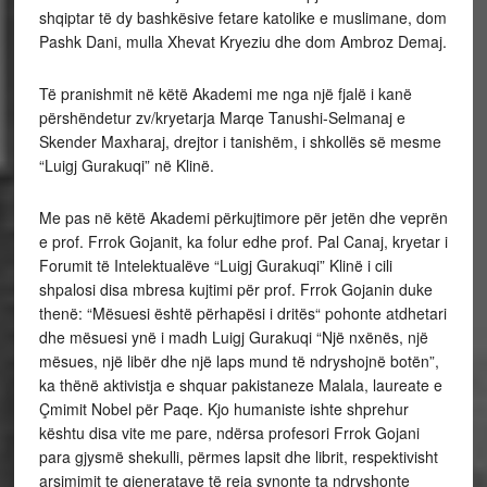
shqiptar të dy bashkësive fetare katolike e muslimane, dom
Pashk Dani, mulla Xhevat Kryeziu dhe dom Ambroz Demaj.
Të pranishmit në këtë Akademi me nga një fjalë i kanë
përshëndetur zv/kryetarja Marqe Tanushi-Selmanaj e
Skender Maxharaj, drejtor i tanishëm, i shkollës së mesme
“Luigj Gurakuqi” në Klinë.
Me pas në këtë Akademi përkujtimore për jetën dhe veprën
e prof. Frrok Gojanit, ka folur edhe prof. Pal Canaj, kryetar i
Forumit të Intelektualëve “Luigj Gurakuqi” Klinë i cili
shpalosi disa mbresa kujtimi për prof. Frrok Gojanin duke
thenë: “Mësuesi është përhapësi i dritës“ pohonte atdhetari
dhe mësuesi ynë i madh Luigj Gurakuqi “Një nxënës, një
mësues, një libër dhe një laps mund të ndryshojnë botën”,
ka thënë aktivistja e shquar pakistaneze Malala, laureate e
Çmimit Nobel për Paqe. Kjo humaniste ishte shprehur
kështu disa vite me pare, ndërsa profesori Frrok Gojani
para gjysmë shekulli, përmes lapsit dhe librit, respektivisht
arsimimit te gjeneratave të reja synonte ta ndryshonte