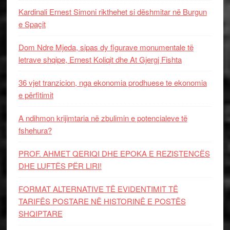
Kardinali Ernest Simoni rikthehet si dëshmitar në Burgun
e Spaçit
Dom Ndre Mjeda, sipas dy figurave monumentale të
letrave shqipe, Ernest Koliqit dhe At Gjergj Fishta
36 vjet tranzicion, nga ekonomia prodhuese te ekonomia
e përfitimit
A ndihmon krijimtaria në zbulimin e potencialeve të
fshehura?
PROF. AHMET QERIQI DHE EPOKA E REZISTENCЁS
DHE LUFTЁS PЁR LIRI!
FORMAT ALTERNATIVE TË EVIDENTIMIT TË
TARIFËS POSTARE NË HISTORINË E POSTËS
SHQIPTARE