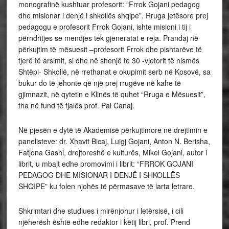
monografinë kushtuar profesorit: “Frrok Gojani pedagog
dhe misionar i denjë i shkollës shqipe”. Rruga jetësore prej
pedagogu e profesorit Frrok Gojani, ishte misioni i tij i
përndritjes se mendjes tek gjeneratat e reja. Prandaj në
përkujtim të mësuesit –profesorit Frrok dhe pishtarëve të
tjerë të arsimit, si dhe në shenjë te 30 -vjetorit të nismës
Shtëpi- Shkollë, në rrethanat e okupimit serb në Kosovë, sa
bukur do të jehonte që një prej rrugëve në kahe të
gjimnazit, në qytetin e Klinës të quhet “Rruga e Mësuesit”,
tha në fund të fjalës prof. Pal Canaj.
Në pjesën e dytë të Akademisë përkujtimore në drejtimin e
panelisteve: dr. Xhavit Bicaj, Luigj Gojani, Anton N. Berisha,
Fatjona Gashi, drejtoreshë e kulturës, Mikel Gojani, autor i
librit, u mbajt edhe promovimi i librit: “FRROK GOJANI
PEDAGOG DHE MISIONAR I DENJË I SHKOLLËS
SHQIPE” ku folen njohës të përmasave të larta letrare.
Shkrimtari dhe studiues i mirënjohur i letërsisë, i cili
njëherësh është edhe redaktor i këtij libri, prof. Prend