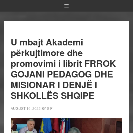
U mbajt Akademi
përkujtimore dhe
promovimi i librit FRROK
GOJANI PEDAGOG DHE
MISIONAR I DENJË I
SHKOLLËS SHQIPE
AUGUST 16, 2022
BY
S P