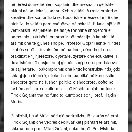
në tërësi domethënien, kuptimin dhe mesazhin që ishte
aktual në kontekstin kohor. Kishte aftësi të rralla oratorike,
kreative dhe komunikatave. Kudo ishte mësues i mirë dhe
efektiv. Jo vetëm para nxënësve në shkollë. E kaloi një jetë
vertikalisht. Asnjëherë, në asnjë rrethanë shoqërore e
personale, nuk bëri kompromis për çështje të kombit, të
arsimit dhe të gjuhës shqipe. Profesor Gojani është rilindës
i kohës sonë. I devotshëm në parimet, qëndrimet dhe
praktikat e tij njerëzore, qytetare, zyrtare dhe edukative. I
devotshëm në qasjen ndaj gjuhës shqipe dhe produkteve
të saj letrare. I pakompromis dhe kritik konstruktiv ndaj çdo
shfaqjeje jo të mirë, diletante dhe pa etikë në kontekstin
shoqëror qoftë në fushën politike e shoqërore, qoftë në
fushën arsimore e kulturore. Unë kështu e njoh profesor
Frrok Gojanin tha në fund të kumtesës së tij, prof. Hajdin
Morina.
Publicisti, Lekë Mrijaj bëri një portretizim të figurës së prof.
Frrok Gojanit dhe veprës dedikuar këtij pishtari të arsimit,
shkruar nga prof. Mikel Gojani, duke thenë: Se “Historia