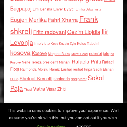
Buçpapaj
Enver Bytyci
Elmi Berisha
Ermira Babamusta
Frank
Eugjen Merlika
Fahri Xharra
shkreli
Ilir
Gezim Llojdia
Fritz radovani
Levonja
Interviste
Kolec Traboini
Keze Kozeta Zylo
kosova
Kosove
nderroi jete
Marjana Bulku
ne
Murat Gecaj
Rafaela Prifti
Rafael
Nene Tereza
Kosove
presidenti Nishani
Floqi
Raimonda Moisiu
Ramiz Lushaj
reshat kripa
Sadik Elshani
Sokol
Shefqet Kercelli
shqiperia
shqiptaret
SHBA
Paja
Vatra
Visar Zhiti
Thaci
This website uses cookies to improve your experience. We'll
assume you're ok with this, but you can opt-out if you wish.
Cookie settings
Log in
ACCEPT