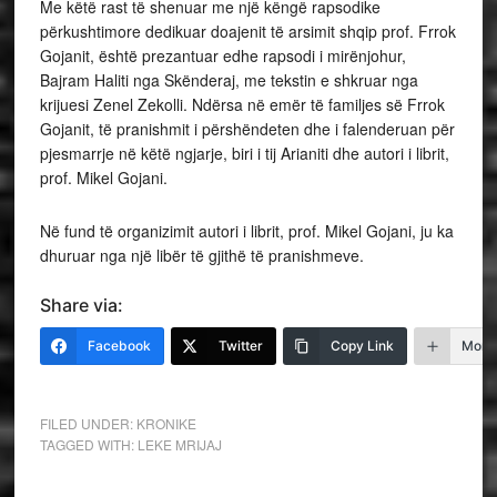
Me këtë rast të shenuar me një këngë rapsodike
përkushtimore dedikuar doajenit të arsimit shqip prof. Frrok
Gojanit, është prezantuar edhe rapsodi i mirënjohur,
Bajram Haliti nga Skënderaj, me tekstin e shkruar nga
krijuesi Zenel Zekolli. Ndërsa në emër të familjes së Frrok
Gojanit, të pranishmit i përshëndeten dhe i falenderuan për
pjesmarrje në këtë ngjarje, biri i tij Arianiti dhe autori i librit,
prof. Mikel Gojani.
Në fund të organizimit autori i librit, prof. Mikel Gojani, ju ka
dhuruar nga një libër të gjithë të pranishmeve.
Share via:
Facebook
Twitter
Copy Link
More
FILED UNDER:
KRONIKE
TAGGED WITH:
LEKE MRIJAJ