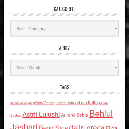
KATEGORITË
Kategoritë
ARKIV
Arkiv
TAGS
arben llalla
alfons Grishaj
Anton Cefa
asllan
albano kolonjari
Behlul
Astrit Lulushi
Aurenc Bebja
Bushati
Jashari
dalip greca
Beqir Sina
Elida