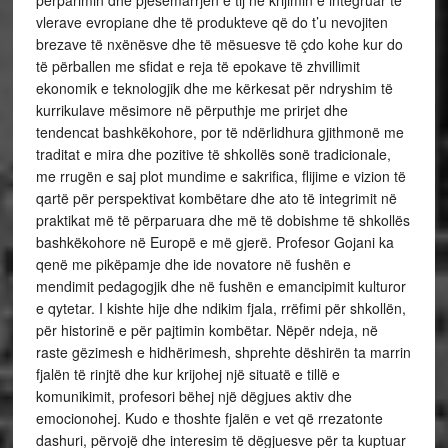
përparimin dhe pjesëmarrjen e tij në krijimin e integruar të
vlerave evropiane dhe të produkteve që do t’u nevojiten
brezave të nxënësve dhe të mësuesve të çdo kohe kur do
të përballen me sfidat e reja të epokave të zhvillimit
ekonomik e teknologjik dhe me kërkesat për ndryshim të
kurrikulave mësimore në përputhje me prirjet dhe
tendencat bashkëkohore, por të ndërlidhura gjithmonë me
traditat e mira dhe pozitive të shkollës sonë tradicionale,
me rrugën e saj plot mundime e sakrifica, flijime e vizion të
qartë për perspektivat kombëtare dhe ato të integrimit në
praktikat më të përparuara dhe më të dobishme të shkollës
bashkëkohore në Europë e më gjerë. Profesor Gojani ka
qenë me pikëpamje dhe ide novatore në fushën e
mendimit pedagogjik dhe në fushën e emancipimit kulturor
e qytetar. I kishte hije dhe ndikim fjala, rrëfimi për shkollën,
për historinë e për pajtimin kombëtar. Nëpër ndeja, në
raste gëzimesh e hidhërimesh, shprehte dëshirën ta marrin
fjalën të rinjtë dhe kur krijohej një situatë e tillë e
komunikimit, profesori bëhej një dëgjues aktiv dhe
emocionohej. Kudo e thoshte fjalën e vet që rrezatonte
dashuri, përvojë dhe interesim të dëgjuesve për ta kuptuar