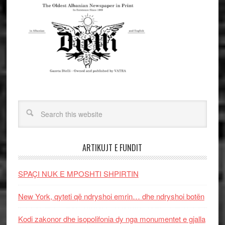
ARTIKUJT E FUNDIT
SPAÇI NUK E MPOSHTI SHPIRTIN
New York, qyteti që ndryshoi emrin… dhe ndryshoi botën
Kodi zakonor dhe isopolifonia dy nga monumentet e gjalla