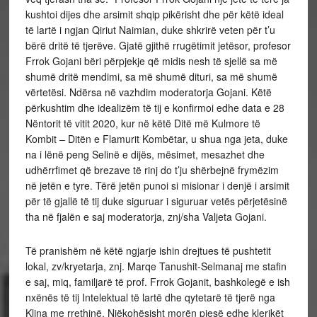
kushtoi dijes dhe arsimit shqip pikërisht dhe për këtë ideal
të lartë i ngjan Qiriut Naimian, duke shkrirë veten për t’u
bërë dritë të tjerëve. Gjatë gjithë rrugëtimit jetësor, profesor
Frrok Gojani bëri përpjekje që midis nesh të sjellë sa më
shumë dritë mendimi, sa më shumë dituri, sa më shumë
vërtetësi. Ndërsa në vazhdim moderatorja Gojani. Këtë
përkushtim dhe idealizëm të tij e konfirmoi edhe data e 28
Nëntorit të vitit 2020, kur në këtë Ditë më Kulmore të
Kombit – Ditën e Flamurit Kombëtar, u shua nga jeta, duke
na i lënë peng Selinë e dijës, mësimet, mesazhet dhe
udhërrfimet që brezave të rinj do t’ju shërbejnë frymëzim
në jetën e tyre. Tërë jetën punoi si misionar i denjë i arsimit
për të gjallë të tij duke siguruar i siguruar vetës përjetësinë
tha në fjalën e saj moderatorja, znj/sha Valjeta Gojani.
Të pranishëm në këtë ngjarje ishin drejtues të pushtetit
lokal, zv/kryetarja, znj. Marqe Tanushit-Selmanaj me stafin
e saj, miq, familjarë të prof. Frrok Gojanit, bashkolegë e ish
nxënës të tij Intelektual të lartë dhe qytetarë të tjerë nga
Klina me rrethinë. Njëkohësisht morën pjesë edhe klerikët