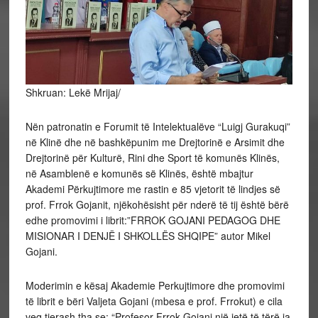
Shkruan: Lekë Mrijaj/
Nën patronatin e Forumit të Intelektualëve “Luigj Gurakuqi”
në Klinë dhe në bashkëpunim me Drejtorinë e Arsimit dhe
Drejtorinë për Kulturë, Rini dhe Sport të komunës Klinës,
në Asamblenë e komunës së Klinës, është mbajtur
Akademi Përkujtimore me rastin e 85 vjetorit të lindjes së
prof. Frrok Gojanit, njëkohësisht për nderë të tij është bërë
edhe
promovimi i librit:”FRROK GOJANI PEDAGOG DHE
MISIONAR I DENJË I SHKOLLËS SHQIPE” autor Mikel
Gojani.
Moderimin e kësaj Akademie Perkujtimore dhe promovimi
të librit e bëri Valjeta Gojani (mbesa e prof. Frrokut) e cila
veq tjerash tha se: “Profesor Frrok Gojani një jetë të tërë ja