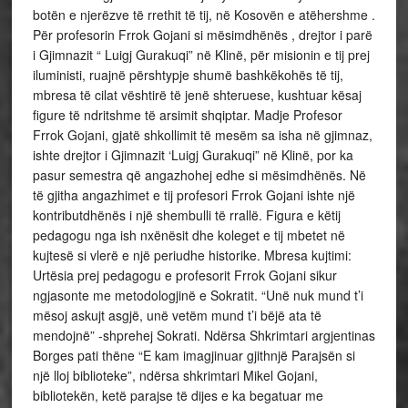
botën e njerëzve të rrethit të tij, në Kosovën e atëhershme .
Për profesorin Frrok Gojani si mësimdhënës , drejtor i parë
i Gjimnazit “ Luigj Gurakuqi” në Klinë, për misionin e tij prej
iluministi, ruajnë përshtypje shumë bashkëkohës të tij,
mbresa të cilat vështirë të jenë shteruese, kushtuar kësaj
figure të ndritshme të arsimit shqiptar. Madje Profesor
Frrok Gojani, gjatë shkollimit të mesëm sa isha në gjimnaz,
ishte drejtor i Gjimnazit ‘Luigj Gurakuqi” në Klinë, por ka
pasur semestra që angazhohej edhe si mësimdhënës. Në
të gjitha angazhimet e tij profesori Frrok Gojani ishte një
kontributdhënës i një shembulli të rrallë. Figura e këtij
pedagogu nga ish nxënësit dhe koleget e tij mbetet në
kujtesë si vlerë e një periudhe historike. Mbresa kujtimi:
Urtësia prej pedagogu e profesorit Frrok Gojani sikur
ngjasonte me metodologjinë e Sokratit. “Unë nuk mund t’i
mësoj askujt asgjë, unë vetëm mund t’i bëjë ata të
mendojnë” -shprehej Sokrati. Ndërsa Shkrimtari argjentinas
Borges pati thëne “E kam imagjinuar gjithnjë Parajsën si
një lloj biblioteke”, ndërsa shkrimtari Mikel Gojani,
bibliotekën, ketë parajse të dijes e ka begatuar me