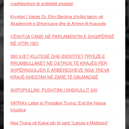
madhështore të antikitetit shqiptar
Kryetari i Vatrës Dr. Elmi Berisha zhvilloi takim në
Akademinë e Shkencave dhe të Arteve të Kosovës
ÇËSHTJA ÇAME NË PARLAMENTIN E SHQIPËRISË
NË VITIN 1921
300 VJET KUJTESË DHE IDENTITET-TRYEZË E
RRUMBULLAKËT NË OSTROS TË KRAJËS PËR
SHPËRNGULJEN E ARBËRESHËVE NGA TREVA
KRAJË-SHESTAN NË ZARË TË DALMACISË
SHPOPULLIMI, PUSHTIMI I SHEKULLIT XXI
VATRA’s Letter to President Trump: End the Hague
Injustice
Nga Tirana në Kukaj për të parë “Lahuta e Malësisë”