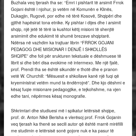
Buzhala veq tjerash tha se: “Emri i pishtarit të arsimit Frrok
Gojani është i njohur, jo vetëm në Komunën e Klinës,
Dukagjin, Rugovë, por edhe në tërë Kosovë, Shqipëri dhe
gjithë hapësirat tona etnike. Ky pishtar i dijes dhe i arsimit
shqip, një jetë të tërë ia kushtoi këtij misioni të shenjtë
arsimimit dhe edukimit të shumë brezave shqiptarë.
Ndërsa në vazhdim ka trajtuar librin “FRROK GOJANI
PEDAGOG DHE MISIONAR I DENJË I SHKOLLËS
SHQIPE” dhe foli për srukturen tekstuale e dëshmuese të
librit si dhe bëri disa evokime në intermexo. Me një fjalë,
prof. Prendi tha se është sikundër e thotë dhe e pranon
vetë W. Churchill: “Mësuesit e shkollave kanë një fuqi që
kryeministrat vetëm mund ta ëndërrojnë”. Dhe kjo dëshmi e
kësaj fuqie misionare pedagogjike, e tejkohshme, na vjen
edhe tani, nëpërmes kësaj monografie.
Shkrimtari dhe studiuesi më i spikatur letërsisë shqipe,
prof. dr. Anton Nikë Berisha e vlerësoj prof. Frrok Gojanin
veq tjerash ka thenë se secili autor që është marrë mirëfilli
me studimin e letërsisë sonë gojore nuk e ka pasur të