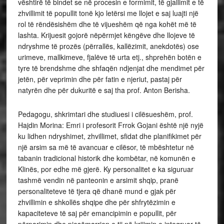
vështirë të bindet se në procesin e formimit, të gjallimit e të
zhvillimit të popullit tonë kjo letërsi me llojet e saj luajti një
rol të rëndësishëm dhe të vijueshëm që nga kohët më të
lashta. Krijuesit gojorë nëpërmjet këngëve dhe llojeve të
ndryshme të prozës (përrallës, kallëzimit, anekdotës) ose
urimeve, mallkimeve, fjalëve të urta etj., shprehën botën e
tyre të brendshme dhe shfaqën ndjenjat dhe mendimet për
jetën, për veprimin dhe për fatin e njeriut, pastaj për
natyrën dhe për dukuritë e saj tha prof. Anton Berisha.
Pedagogu, shkrimtari dhe studiuesi i cilësueshëm, prof.
Hajdin Morina: Emri i profesorit Frrok Gojani është një nyjë
ku lidhen ndryshimet, zhvillimet, sfidat dhe planifikimet për
një arsim sa më të avancuar e cilësor, të mbështetur në
tabanin tradicional historik dhe kombëtar, në komunën e
Klinës, por edhe më gjerë. Ky personalitet e ka siguruar
tashmë vendin në panteonin e arsimit shqip, pranë
personaliteteve të tjera që dhanë mund e gjak për
zhvillimin e shkollës shqipe dhe për shfrytëzimin e
kapaciteteve të saj për emancipimin e popullit, për