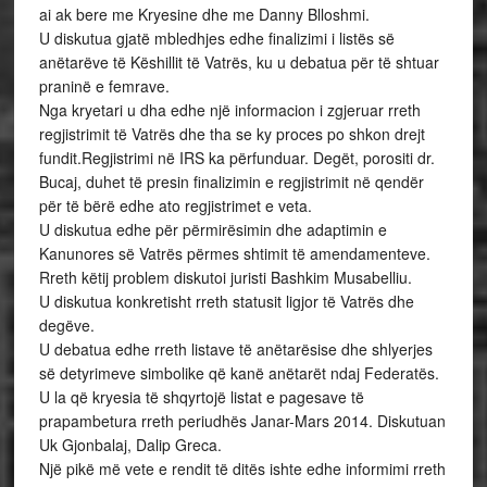
ai ak bere me Kryesine dhe me Danny Blloshmi.
U diskutua gjatë mbledhjes edhe finalizimi i listës së
anëtarëve të Këshillit të Vatrës, ku u debatua për të shtuar
praninë e femrave.
Nga kryetari u dha edhe një informacion i zgjeruar rreth
regjistrimit të Vatrës dhe tha se ky proces po shkon drejt
fundit.Regjistrimi në IRS ka përfunduar. Degët, porositi dr.
Bucaj, duhet të presin finalizimin e regjistrimit në qendër
për të bërë edhe ato regjistrimet e veta.
U diskutua edhe për përmirësimin dhe adaptimin e
Kanunores së Vatrës përmes shtimit të amendamenteve.
Rreth këtij problem diskutoi juristi Bashkim Musabelliu.
U diskutua konkretisht rreth statusit ligjor të Vatrës dhe
degëve.
U debatua edhe rreth listave të anëtarësise dhe shlyerjes
së detyrimeve simbolike që kanë anëtarët ndaj Federatës.
U la që kryesia të shqyrtojë listat e pagesave të
prapambetura rreth periudhës Janar-Mars 2014. Diskutuan
Uk Gjonbalaj, Dalip Greca.
Një pikë më vete e rendit të ditës ishte edhe informimi rreth