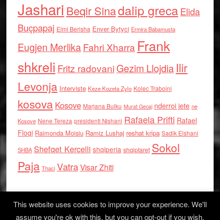
Jashari
dalip greca
Beqir Sina
Elida
Buçpapaj
Enver Bytyci
Elmi Berisha
Ermira Babamusta
Frank
Eugjen Merlika
Fahri Xharra
shkreli
Ilir
Gezim Llojdia
Fritz radovani
Levonja
Interviste
Kolec Traboini
Keze Kozeta Zylo
kosova
Kosove
nderroi jete
Marjana Bulku
ne
Murat Gecaj
Rafaela Prifti
Rafael
Nene Tereza
Kosove
presidenti Nishani
Floqi
Raimonda Moisiu
Ramiz Lushaj
reshat kripa
Sadik Elshani
Sokol
Shefqet Kercelli
shqiperia
shqiptaret
SHBA
Paja
Vatra
Visar Zhiti
Thaci
This website uses cookies to improve your experience. We'll
assume you're ok with this, but you can opt-out if you wish.