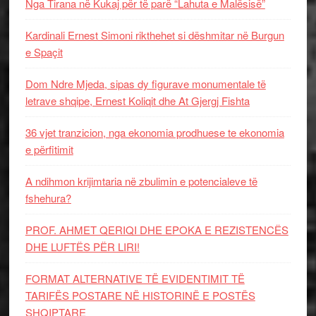
Nga Tirana në Kukaj për të parë “Lahuta e Malësisë”
Kardinali Ernest Simoni rikthehet si dëshmitar në Burgun
e Spaçit
Dom Ndre Mjeda, sipas dy figurave monumentale të
letrave shqipe, Ernest Koliqit dhe At Gjergj Fishta
36 vjet tranzicion, nga ekonomia prodhuese te ekonomia
e përfitimit
A ndihmon krijimtaria në zbulimin e potencialeve të
fshehura?
PROF. AHMET QERIQI DHE EPOKA E REZISTENCЁS
DHE LUFTЁS PЁR LIRI!
FORMAT ALTERNATIVE TË EVIDENTIMIT TË
TARIFËS POSTARE NË HISTORINË E POSTËS
SHQIPTARE