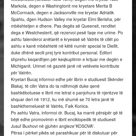
Markola, degen e Washingtonit me kryetare Merita B
McCormack, degen e Jacksonville me kryetar Adriatik
Spahiu, dgen Hudson Valley me kryetar Elmi Berisha, për
mbështetjen e dhene. Pas degës së Queensit, renditet
dega e Westchesterit, që rezervoi pesë faqe me urime. Po
ashtu falenderoi anëtarët e kryesisë së Vatrës të cilët po
ashtu e kanë mbështetë në këtë numër special te Diellit,
duke dhënë secili prej tyre kontribut personal. Editori
shprehu keqardhjen për keqkuptimin e krijuar me degën e
Michiganit. Urimet në gazetë janë në vetëvete kontribute
për Vatrën.
Kryetari Bucaj informoi edhe për librin e studiuesit Skënder
Blakaj, të cilin Vatra do ta ndihmojë duke qenë
bashkëbotuese e librit me letrat e panjohura të njerëzve të
shquar deri në 1912, ku më shumë se 70 letra janë të
bashkthemeluesit të Vatrës, Faik Konica.
Po ashtu Vatra, informoi dr. Bucaj, ka marrë përsipër që të
bëjë edhe promovimin e librit enciklopedik të studiuesit
Jusuf Buxhovi në gjuhën angleze”KOSOVA”.
Përsa i përket pikës së parashikuar për të diskutuar për