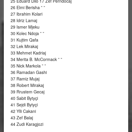
25 Eduard Dilo 17 Zef Perndocaj
26 Elmi Berisha ” ”
27 Ibrahim Kolari
28 Idriz Lamaj
29 Ismer Mjeku
30 Kolec Ndoja ” ”
31 Kujtim Qafa
32 Lek Mirakaj
33 Mehmet Kadriaj
34 Merita B. McCormack ” ”
35 Nick Markola ” ”
36 Ramadan Gashi
37 Ramiz Mujaj
38 Robert Mirakaj
39 Rrustem Gecaj
40 Sabit Bytyçi
41 Sejdi Bytyçi
42 Ylli Cakani
43 Zef Balaj
44 Zudi Karagjozi