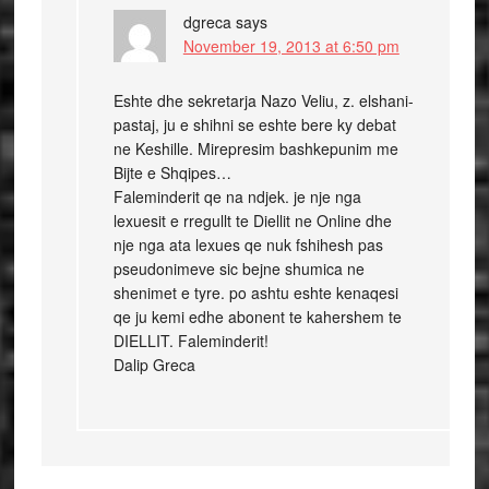
dgreca
says
November 19, 2013 at 6:50 pm
Eshte dhe sekretarja Nazo Veliu, z. elshani-
pastaj, ju e shihni se eshte bere ky debat
ne Keshille. Mirepresim bashkepunim me
Bijte e Shqipes…
Faleminderit qe na ndjek. je nje nga
lexuesit e rregullt te Diellit ne Online dhe
nje nga ata lexues qe nuk fshihesh pas
pseudonimeve sic bejne shumica ne
shenimet e tyre. po ashtu eshte kenaqesi
qe ju kemi edhe abonent te kahershem te
DIELLIT. Faleminderit!
Dalip Greca