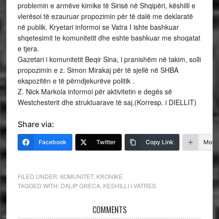
problemin e armëve kimike të Sirisë në Shqipëri, këshilli e
vlerësoi të ezauruar propozimin për të dalë me deklaratë
në publik. Kryetari informoi se Vatra I ishte bashkuar
shqetesimit te komunitetit dhe eshte bashkuar me shoqatat
e tjera.
Gazetari i komunitetit Beqir Sina, i pranishëm në takim, solli
propozimin e z. Simon Mirakaj për të sjellë në SHBA
ekspozitën e të përndjekurëve politik .
Z. Nick Markola informoi për aktivitetin e degës së
Westchesterit dhe struktuarave të saj.(Korresp. i DIELLIT)
Share via:
Facebook
Twitter
Copy Link
More
FILED UNDER:
KOMUNITET
,
KRONIKE
TAGGED WITH:
DALIP GRECA
,
KESHILLI I VATRES
COMMENTS