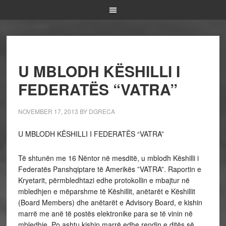
U MBLODH KËSHILLI I
FEDERATËS “VATRA”
NOVEMBER 17, 2013
BY
DGRECA
U MBLODH KËSHILLI I FEDERATËS “VATRA”
Të shtunën me 16 Nëntor në mesditë, u mblodh Këshilli i
Federatës Panshqiptare të Amerikës ”VATRA”. Raportin e
Kryetarit, përmbledhtazi edhe protokollin e mbajtur në
mbledhjen e mëparshme të Këshillit, anëtarët e Këshillit
(Board Members) dhe anëtarët e Advisory Board, e kishin
marrë me anë të postës elektronike para se të vinin në
mbledhje. Po ashtu kishin marrë edhe rendin e ditës së