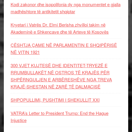
Kodi zakonor dhe isopolifonia dy nga monumentet e gjalla
madhështore të antikitetit shqiptar
Kryetari i Vatrës Dr. Elmi Berisha zhvilloi takim në
Akademinë e Shkencave dhe të Arteve të Kosovës
ÇËSHTJA ÇAME NË PARLAMENTIN E SHQIPËRISË
NË VITIN 1921
300 VJET KUJTESË DHE IDENTITET-TRYEZË E
RRUMBULLAKËT NË OSTROS TË KRAJËS PËR
SHPËRNGULJEN E ARBËRESHËVE NGA TREVA
KRAJË-SHESTAN NË ZARË TË DALMACISË
SHPOPULLIMI, PUSHTIMI I SHEKULLIT XXI
VATRA’s Letter to President Trump: End the Hague
Injustice