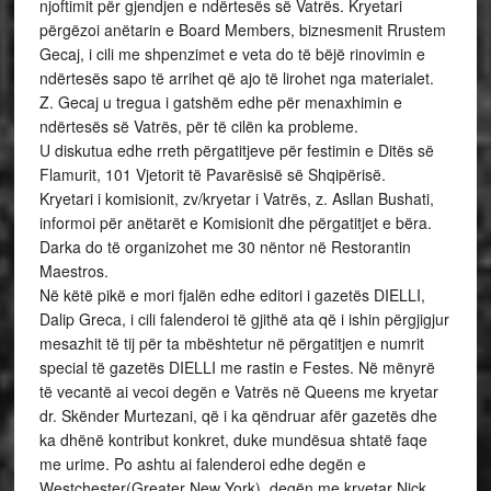
njoftimit për gjendjen e ndërtesës së Vatrës. Kryetari
përgëzoi anëtarin e Board Members, biznesmenit Rrustem
Gecaj, i cili me shpenzimet e veta do të bëjë rinovimin e
ndërtesës sapo të arrihet që ajo të lirohet nga materialet.
Z. Gecaj u tregua i gatshëm edhe për menaxhimin e
ndërtesës së Vatrës, për të cilën ka probleme.
U diskutua edhe rreth përgatitjeve për festimin e Ditës së
Flamurit, 101 Vjetorit të Pavarësisë së Shqipërisë.
Kryetari i komisionit, zv/kryetar i Vatrës, z. Asllan Bushati,
informoi për anëtarët e Komisionit dhe përgatitjet e bëra.
Darka do të organizohet me 30 nëntor në Restorantin
Maestros.
Në këtë pikë e mori fjalën edhe editori i gazetës DIELLI,
Dalip Greca, i cili falenderoi të gjithë ata që i ishin përgjigjur
mesazhit të tij për ta mbështetur në përgatitjen e numrit
special të gazetës DIELLI me rastin e Festes. Në mënyrë
të vecantë ai vecoi degën e Vatrës në Queens me kryetar
dr. Skënder Murtezani, që i ka qëndruar afër gazetës dhe
ka dhënë kontribut konkret, duke mundësua shtatë faqe
me urime. Po ashtu ai falenderoi edhe degën e
Westchester(Greater New York), degën me kryetar Nick