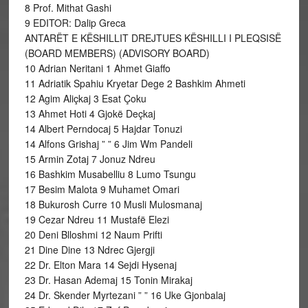
8 Prof. Mithat Gashi
9 EDITOR: Dalip Greca
ANTARËT E KËSHILLIT DREJTUES KËSHILLI I PLEQSISË
(BOARD MEMBERS) (ADVISORY BOARD)
10 Adrian Neritani 1 Ahmet Giaffo
11 Adriatik Spahiu Kryetar Dege 2 Bashkim Ahmeti
12 Agim Aliçkaj 3 Esat Çoku
13 Ahmet Hoti 4 Gjokë Deçkaj
14 Albert Perndocaj 5 Hajdar Tonuzi
14 Alfons Grishaj ” ” 6 Jim Wm Pandeli
15 Armin Zotaj 7 Jonuz Ndreu
16 Bashkim Musabelliu 8 Lumo Tsungu
17 Besim Malota 9 Muhamet Omari
18 Bukurosh Curre 10 Musli Mulosmanaj
19 Cezar Ndreu 11 Mustafë Elezi
20 Deni Blloshmi 12 Naum Prifti
21 Dine Dine 13 Ndrec Gjergji
22 Dr. Elton Mara 14 Sejdi Hysenaj
23 Dr. Hasan Ademaj 15 Tonin Mirakaj
24 Dr. Skender Myrtezani ” ” 16 Uke Gjonbalaj