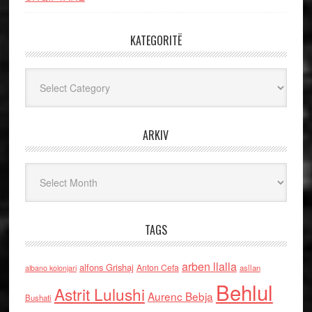
KATEGORITË
Kategoritë
ARKIV
Arkiv
TAGS
arben llalla
alfons Grishaj
Anton Cefa
asllan
albano kolonjari
Behlul
Astrit Lulushi
Aurenc Bebja
Bushati