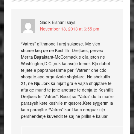
Sadik Elshani
says
November 18, 2013 at 6:55 pm
“Vatres” gjithmone i uroj suksese. Me vjen
shume keq qe ne Keshillin Drejtues, pervec
Merita Bajraktarit-McCormack,e cila jeton ne
Washington,D.C.,nuk ka asnje femer. Kjo duhet
te jete e papranueshme per “Vatren” dhe cdo
shoqate,apo organizate shqiptare. Ne shekullin
21, ne Nju Jork ka mjaft gra e vajza shqiptare te
afta qe mund te jene anetare te denja te Keshillit
Drejtues te “Vatres”. Besoj se “Vatra” do ta marre
parasysh kete keshille miqesore.Kete sygjerim ia
kam paraqitur “Vatres” kur i kam derguar nje
pershendetje kuvendit te saj ne prillin e kaluar.