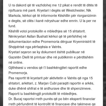
U ra dakord që të vazhdohej me 12 pikat e rendit të ditës të
njoftuara më parë. Kryetari i degës së Westchester, Nik
Markola, kërkoi që të informonte Këshillin për riorganizimin
e degës, së cilës i kanë ndryshuar edhe emrin. U la per ne
fund.
Këshilli votoi protokollin e mbledhjes së 15 shtatorit.
Nënkryetari Asllan Bushati kërkoi që të përfshihej në
dokumentacion edhe Promemoria dërguar Kryeministrit të
Shqipërisë nga përfaqësia e Vatrës.
Kryetari sqaron se ky dokument është publikuar në
Gazetën Dielli të printuar dhe në publikimin e përdtishëm
në online.
Gjithësesi u vendos që t’i bashkëngjitet raportit edhe
Promemorja.
Pas raportit të kryetarit për aktivitetin e Vatrës që nga 15
shtatori, arkëtari, z. Marjan Cubi paraqiti raportin e arkës,
duke dhënë shifrat e të ardhurave dhe të shpenzimeve.
Raporti iu bashkëngjit protokollit të mbledhjes.
Dr. Bucaj raportoi rreth punës që po bën eksperti financiar
rreth përfundimit të kontrollit të financave dhe takimeve qe