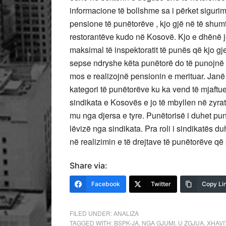
informacione të bollshme sa i përket siguri
pensione të punëtorëve , kjo gjë në të shu
restorantëve kudo në Kosovë. Kjo e dhënë j
maksimal të inspektoratit të punës që kjo gje
sepse ndryshe këta punëtorë do të punojnë
mos e realizojnë pensionin e merituar. Jan
kategori të punëtorëve ku ka vend të mjaftue
sindikata e Kosovës e jo të mbyllen në zyrat
mu nga djersa e tyre. Punëtorisë i duhet pun
lëvizë nga sindikata. Pra roli i sindikatës 
në realizimin e të drejtave të punëtorëve q
Share via:
Facebook
Twitter
Copy Li
FILED UNDER:
ANALIZA
TAGGED WITH:
BSPK-JA
,
NGA GJUMI
,
U ZGJUA
,
XHAVI