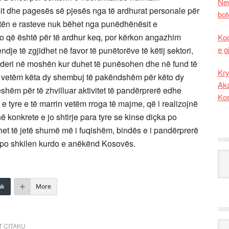
New
mit dhe pagesës së pjesës nga të ardhurat personale për
bot
mtën e rasteve nuk bëhet nga punëdhënësit e
o që është për të ardhur keq, por kërkon angazhim
Kod
e g
ndje të zgjidhet në favor të punëtorëve të këtij sektori,
 deri në moshën kur duhet të punësohen dhe në fund të
Kry
ë vetëm këta dy shembuj të pakëndshëm për këto dy
Aka
shëm për të zhvilluar aktivitet të pandërprerë edhe
Ko
 e tyre e të marrin vetëm rroga të majme, që i realizojnë
ë konkrete e jo shtirje para tyre se kinse diçka po
duhet të jetë shumë më i fuqishëm, bindës e i pandërprerë
ë po shkilen kurdo e anëkënd Kosovës.
Kat
nk
More
Ark
T CITAKU