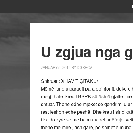
U zgjua nga 
JANUARY 5, 2015
BY
DGRECA
Shkruan: XHAVIT ÇITAKU/
Më në fund u paraqit para opinionit, duke e b
megjithatë, kreu i BSPK-së është gjallë, m
shtuar. Thonë edhe mjekët se qëndrimi ulur i 
rast lëshon edhe peshë. Dhe kreu i sindika
i ka do zyre se me ba muhabet ndërmjet veti s
thënë më mirë , ashiqare, po shihet e mund t