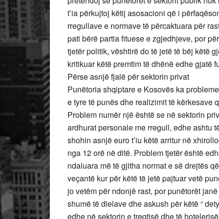
pretendoj se punëtorët e sektorit publik nuk 
t’ia përkujtoj këtij asosacioni që i përfaqë
rregullave e normave të përcaktuara për raste
pati bërë partia fituese e zgjedhjeve, por p
tjetër politik, vështirë do të jetë të bëj këtë
kritikuar këtë premtim të dhënë edhe gjatë 
Përse asnjë fjalë për sektorin privat
Punëtoria shqiptare e Kosovës ka probleme
e tyre të punës dhe realizimit të kërkesave 
Problem numër një është se në sektorin priva
ardhurat personale me rregull, edhe ashtu 
shohin asnjë euro t’iu këtë arritur në xhiroll
nga 12 orë në ditë. Problem tjetër është edh
ndaluara më të gjitha normat e së drejtës që
veçantë kur për këtë të jetë pajtuar vetë pun
jo vetëm për ndonjë rast, por punëtorët jan
shumë të dielave dhe askush për këtë “ detyr
edhe në sektorin e tregtisë dhe të hoteleris