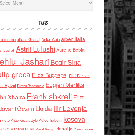
TAGS
arben llalla
alfons Grishaj
Anton Cefa
no kolonjari
Astrit Lulushi
Aurenc Bebja
an Bushati
ehlul Jashari
Beqir Sina
alip greca
Elida Buçpapaj
Elmi Berisha
Eugjen Merlika
er Bytyci
Ermira Babamusta
Frank shkreli
hri Xharra
Fritz
Ilir Levonja
Gezim Llojdia
dovani
kosova
rviste
Kolec Traboini
Keze Kozeta Zylo
sove
nderroi jete
Marjana Bulku
ne Kosove
Murat Gecaj