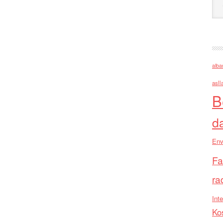
alba
asll
B
d
Env
Fa
ra
Inte
Ko