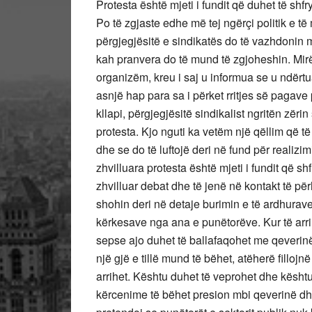
Protesta është mjeti i fundit që duhet të shf
Po të zgjaste edhe më tej ngërçi politik e t
përgjegjësitë e sindikatës do të vazhdonin 
kah pranvera do të mund të zgjoheshin. Mirë
organizëm, kreu i saj u informua se u ndërtu
asnjë hap para sa i përket rritjes së pagave 
kllapi, përgjegjësitë sindikalist ngritën zëri
protesta. Kjo nguti ka vetëm një qëllim që t
dhe se do të luftojë deri në fund për realizi
zhvilluara protesta është mjeti i fundit që s
zhvilluar debat dhe të jenë në kontakt të pë
shohin deri në detaje burimin e të ardhurav
kërkesave nga ana e punëtorëve. Kur të arr
sepse ajo duhet të ballafaqohet me qeverin
një gjë e tillë mund të bëhet, atëherë fillo
arrihet. Kështu duhet të veprohet dhe kësht
kërcenime të bëhet presion mbi qeverinë dh