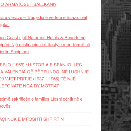
PO ARMATOSET BALLKANI?
za e vlerave – Tragjedia e vërtetë e tranzicionit
iptar
en Coast sjell Nammos Hotels & Resorts në
ipëri: Një destinacion i ri lifestyle merr formë në
ierën Shqiptare
EBLO (1966) / HISTORIA E SPANJOLLES
A VALENCIA QË PËRFUNDOI NË LUSHNJE
29 VJET PRITJE (1937 – 1966) TË NJË
LEFONATE NGA DY MOTRAT
tojmë sakrificën e familjes Lleshi për lirinë e
sovës
AÇI NUK E MPOSHTI SHPIRTIN