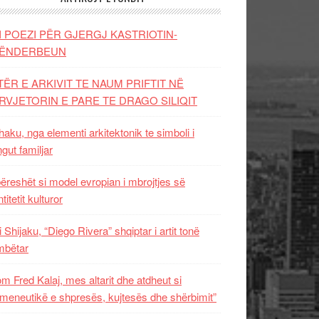
I POEZI PËR GJERGJ KASTRIOTIN-
ËNDERBEUN
TËR E ARKIVIT TE NAUM PRIFTIT NË
RVJETORIN E PARE TE DRAGO SILIQIT
aku, nga elementi arkitektonik te simboli i
ngut familjar
ëreshët si model evropian i mbrojtjes së
titetit kulturor
i Shijaku, “Diego Rivera” shqiptar i artit tonë
mbëtar
m Fred Kalaj, mes altarit dhe atdheut si
meneutikë e shpresës, kujtesës dhe shërbimit”