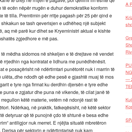
kanë të drejt në rritjen e pagave, por qëllimi im është që
A 
son të ecën nëpër rrugën e duhur demokratike konform
 të tilla. Premtimin për rritje pagash për 25 për qind e
Kri
ër shkakun se tash qeverisjen e udhëheq një subjekt
shq
 gjë, aq më parë kur dihet se Kryeministri aktual e kishte
Gre
fushatës zgjedhore e më pas.
Shq
Riv
 të mëdha sidomos në shkeljen e të drejtave në vendet
që rrjedhin nga kontratat e lidhura me punëdhënësit.
PU
t e posaçërisht në ndërtimtari punëtorët nuk i marrin të
NG
të ulëta,.dhe ndodh që edhe pesë e gjashtë muaj të mos
— 
ogarit e tyre nga firmat ku derdhin djersën e tyre edhe
TE
e puna e zgjatur dhe puna në vikende, të cilat janë të
 rregullon këtë materie, vetëm në ndonjë rast të
Kuj
Ko
ëtori. Ndërkaq, në praktik, fatkeqësisht, në këtë sektor
ë të detyruar që të punojnë çdo të shtunë e besa edhe
SP
im” antiligjor nuk merret. E njëjta situatë mbretëron
ë. Derisa për sektorin e ndërtimtarisë nuk kam