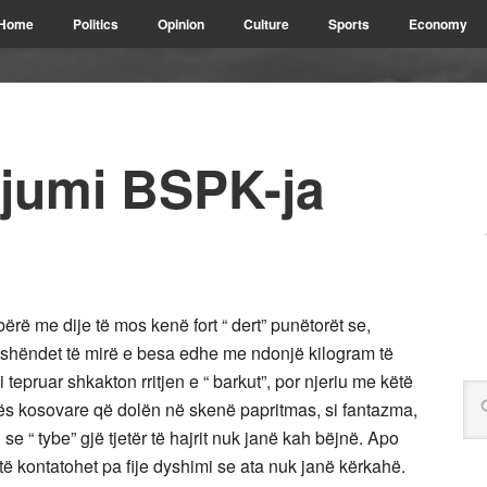
Home
Politics
Opinion
Culture
Sports
Economy
gjumi BSPK-ja
ërë me dije të mos kenë fort “ dert” punëtorët se,
e shëndet të mirë e besa edhe me ndonjë kilogram të
tepruar shkakton rritjen e “ barkut”, por njeriu me këtë
tës kosovare që dolën në skenë papritmas, si fantazma,
e “ tybe” gjë tjetër të hajrit nuk janë kah bëjnë. Apo
ë kontatohet pa fije dyshimi se ata nuk janë kërkahë.