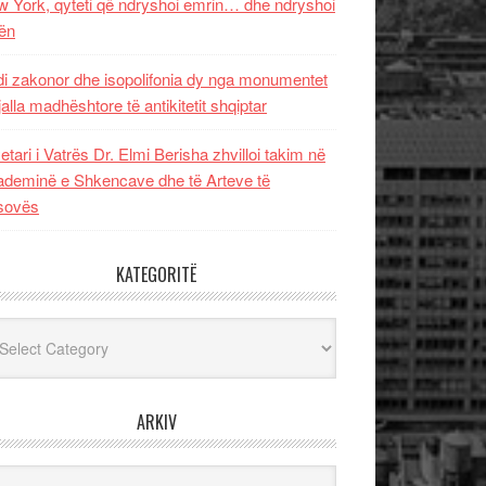
 York, qyteti që ndryshoi emrin… dhe ndryshoi
ën
i zakonor dhe isopolifonia dy nga monumentet
jalla madhështore të antikitetit shqiptar
etari i Vatrës Dr. Elmi Berisha zhvilloi takim në
deminë e Shkencave dhe të Arteve të
sovës
KATEGORITË
egoritë
ARKIV
iv