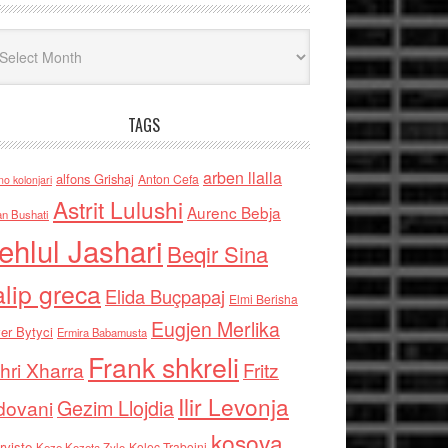
iv
TAGS
arben llalla
alfons Grishaj
Anton Cefa
no kolonjari
Astrit Lulushi
Aurenc Bebja
an Bushati
ehlul Jashari
Beqir Sina
alip greca
Elida Buçpapaj
Elmi Berisha
Eugjen Merlika
er Bytyci
Ermira Babamusta
Frank shkreli
hri Xharra
Fritz
Ilir Levonja
Gezim Llojdia
dovani
kosova
rviste
Kolec Traboini
Keze Kozeta Zylo