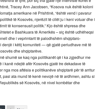
htira të tyre, por siç tha gjatë një interviste kohët e
htinë, Tracey Ann Jacobsen, “Kosova nuk është koloni
lomatja amerikane në Prishtinë, “është vend i pavarur
olitikë të Kosovës, njerëzit të cilët ju i keni votuar dhe i
imit të konsensusit politik.” Kjo është shpresa dhe
Shtetet e Bashkuara të Amerikës – siç është udhëheqsi
nnell dhe i veprimtarit të palodhshëm shqiptaro-
denjë i këtij komuniteti — që gjatë periudhave më të
 Kosovës dhe shqiptarëve.
n më shumë se kaq nga politikanët që i ka zgjedhur me
që i kanë ndejtë afër Kosovës gjatë tre dekadave të
r nga mos aftësia e politikanëve shqiptarë për të arritur
it, pasi ata mund të kenë nevojë në të ardhmen, ashtu si
j Republikës së Kosovës, në nivel kombëtar dhe