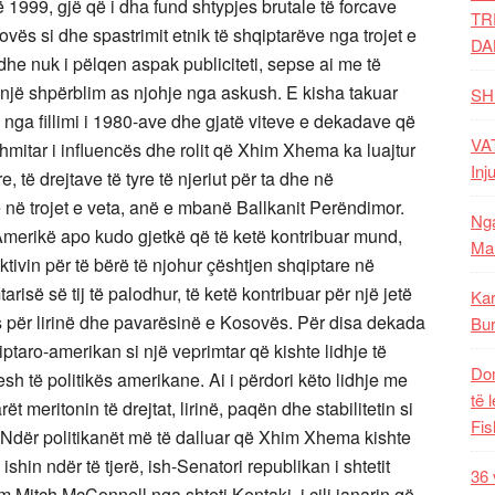
1999, gjë që i dha fund shtypjes brutale të forcave
TR
ovës si dhe spastrimit etnik të shqiptarëve nga trojet e
DA
e nuk i pëlqen aspak publiciteti, sepse ai me të
një shpërblim as njohje nga askush. E kisha takuar
SH
nga fillimi i 1980-ave dhe gjatë viteve e dekadave që
VAT
itar i influencës dhe rolit që Xhim Xhema ka luajtur
Inj
, të drejtave të tyre të njeriut për ta dhe në
e në trojet e veta, anë e mbanë Ballkanit Perëndimor.
Nga
 Amerikë apo kudo gjetkë që të ketë kontribuar mund,
Mal
ivin për të bërë të njohur çështjen shqiptare në
risë së tij të palodhur, të ketë kontribuar për një jetë
Kar
s për lirinë dhe pavarësinë e Kosovës. Për disa dekada
Bur
ptaro-amerikan si një veprimtar që kishte lidhje të
Dom
h të politikës amerikane. Ai i përdori këto lidhje me
të 
t meritonin të drejtat, lirinë, paqën dhe stabilitetin si
Fis
 Ndër politikanët më të dalluar që Xhim Xhema kishte
ishin ndër të tjerë, ish-Senatori republikan i shtetit
36 
 Mitch McConnell nga shteti Kentaki, i cili janarin që