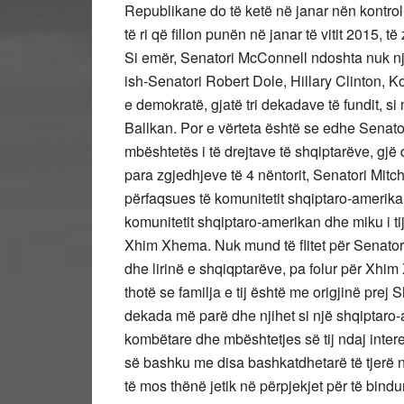
Republikane do të ketë në janar nën kontroll
të ri që fillon punën në janar të vitit 2015, t
Si emër, Senatori McConnell ndoshta nuk njih
ish-Senatori Robert Dole, Hillary Clinton, 
e demokratë, gjatë tri dekadave të fundit, si
Ballkan. Por e vërteta është se edhe Senato
mbështetës i të drejtave të shqiptarëve, gjë
para zgjedhjeve të 4 nëntorit, Senatori Mitc
përfaqsues të komunitetit shqiptaro-amerikan
komunitetit shqiptaro-amerikan dhe miku i ti
Xhim Xhema. Nuk mund të flitet për Senatori
dhe lirinë e shqiqptarëve, pa folur për Xhi
thotë se familja e tij është me origjinë prej
dekada më parë dhe njihet si një shqiptaro-a
kombëtare dhe mbështetjes së tij ndaj inter
së bashku me disa bashkatdhetarë të tjerë n
të mos thënë jetik në përpjekjet për të bin