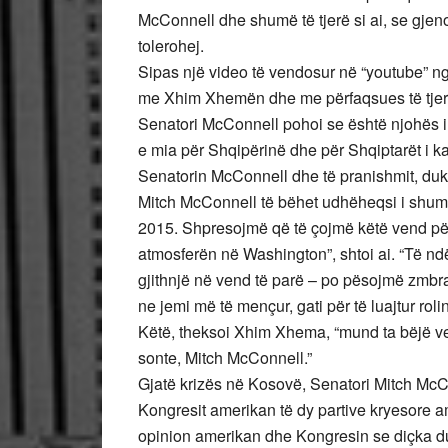
McConnell dhe shumë të tjerë si ai, se gjeno
tolerohej.
Sipas një video të vendosur në “youtube” ng
me Xhim Xhemën dhe me përfaqsues të tjerë 
Senatori McConnell pohoi se është njohës i 
e mia për Shqipërinë dhe për Shqiptarët i
Senatorin McConnell dhe të pranishmit, duke
Mitch McConnell të bëhet udhëheqsi i shumi
2015. Shpresojmë që të çojmë këtë vend për
atmosferën në Washington”, shtoi ai. “Të nd
gjithnjë në vend të parë – po pësojmë zmbr
ne jemi më të mençur, gati për të luajtur roli
Këtë, theksoi Xhim Xhema, “mund ta bëjë v
sonte, Mitch McConnell.”
Gjatë krizës në Kosovë, Senatori Mitch McCo
Kongresit amerikan të dy partive kryesore am
opinion amerikan dhe Kongresin se diçka du