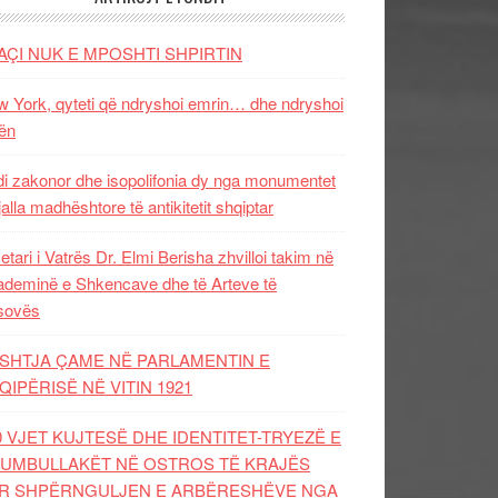
AÇI NUK E MPOSHTI SHPIRTIN
 York, qyteti që ndryshoi emrin… dhe ndryshoi
ën
i zakonor dhe isopolifonia dy nga monumentet
jalla madhështore të antikitetit shqiptar
etari i Vatrës Dr. Elmi Berisha zhvilloi takim në
deminë e Shkencave dhe të Arteve të
sovës
SHTJA ÇAME NË PARLAMENTIN E
QIPËRISË NË VITIN 1921
0 VJET KUJTESË DHE IDENTITET-TRYEZË E
UMBULLAKËT NË OSTROS TË KRAJËS
R SHPËRNGULJEN E ARBËRESHËVE NGA