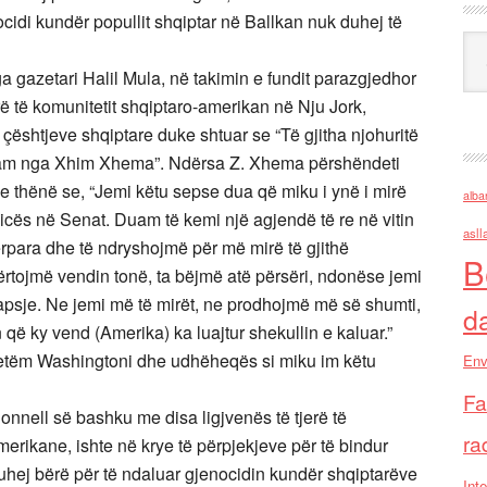
cidi kundër popullit shqiptar në Ballkan nuk duhej të
Ark
a gazetari Halil Mula, në takimin e fundit parazgjedhor
të komunitetit shqiptaro-amerikan në Nju Jork,
çështjeve shqiptare duke shtuar se “Të gjitha njohuritë
 kam nga Xhim Xhema”. Ndërsa Z. Xhema përshëndeti
 thënë se, “Jemi këtu sepse dua që miku i ynë i mirë
alba
cës në Senat. Duam të kemi një agjendë të re në vitin
asll
para dhe të ndryshojmë për më mirë të gjithë
B
ërtojmë vendin tonë, ta bëjmë atë përsëri, ndonëse jemi
apsje. Ne jemi më të mirët, ne prodhojmë më së shumti,
d
n që ky vend (Amerika) ka luajtur shekullin e kaluar.”
etëm Washingtoni dhe udhëheqës si miku im këtu
Env
Fa
nnell së bashku me disa ligjvenës të tjerë të
ra
erikane, ishte në krye të përpjekjeve për të bindur
hej bërë për të ndaluar gjenocidin kundër shqiptarëve
Inte