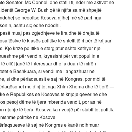
 Senatori Mc Connell dhe stafi i tij ndër më aktivët në
identit George W. Bush që të njifte sa më shpejtë
ndohej se nëqoftse Kosova njihej më së pari nga
asonin, ashtu siç edhe ndodhi.
esë muaj pas zgjedhjeve të lira dhe të drejta të
tësive të klasës politike të shtetit të ri për të krijuar
. Kjo krizë politike e stërgjatur është këthyer një
ueshme për vendin, kryesisht për vet popullin e
 cilët janë të interesuar dhe ia duan të mirën
tetet e Bashkuara, si vendi më i angazhuar në
e, si dhe përfaqsuesit e saj në Kongres, por mbi të
përfaqësohet me dinjitet nga Xhim Xhema dhe të tjerë —
tike e Republikës së Kosovës të krijojë qeverinë dhe
mos pësoj dëme të tjera mbrenda vendit, por as në
njohje të tjera. Kosova ka nveojë për stabilitet politik.
nishme politike në Kosovë!
përfaqsuesve të saj në Kongres e kanë ndihmuar