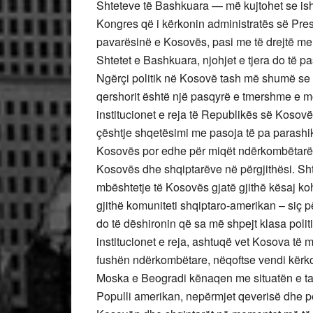
Shteteve të Bashkuara — më kujtohet se ishte
Kongres që i kërkonin administratës së Pres
pavarësinë e Kosovës, pasi me të drejtë me
Shtetet e Bashkuara, njohjet e tjera do të p
Ngërçi politik në Kosovë tash më shumë se p
qershorit është një pasqyrë e tmershme e mosaf
institucionet e reja të Republikës së Kosovës
çështje shqetësimi me pasoja të pa parashik
Kosovës por edhe për miqët ndërkombëtarë të
Kosovës dhe shqiptarëve në përgjithësi. Sh
mbështetje të Kosovës gjatë gjithë kësaj koh
gjithë komuniteti shqiptaro-amerikan – siç 
do të dëshironin që sa më shpejt klasa poli
institucionet e reja, ashtuqë vet Kosova të 
fushën ndërkombëtare, nëqoftse vendi kërkon 
Moska e Beogradi kënaqen me situatën e ta
Populli amerikan, nepërmjet qeverisë dhe 