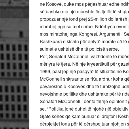
në Kosovë, duke mos përjashtuar edhe ndih
së bashku me një mbështetës tjetër të shqi
propozuar një fond prej 25-milion dollarësh 
mbrohej nga sulmet serbe. Ndërhyrja eventu
mos miratohej nga Kongresi. Argumenti i Sen
Bashkuara e kishin për detyrë morale që t
sulmet e ushtrisë dhe të policisë serbe.
Por, Senatori McConnell vazhdonte të mbësh
mënyra të tjera. Në një kryeartikull për gaze
1999, pasi jep një pasqyrë të situatës në 
McConnell shkruante se “Ka ardhur koha që S
pavarësinë e Kosovës dhe të furnizojnë udh
nevojshme politike dhe ushtarake për të nda
Senatori McConnell i bënte thirrje opinioni
se, “Politika jonë duhet të njohë një objekt
Gjatë kohës që kam punuar si drejtor i Kës
përpjekjet tona për të përshpejtuar njohje