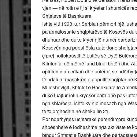
vjen — në rolin e tij si kryetar i shumicës re
Shteteve të Bashkuara.
Ishte viti 1998 kur Serbia ndërmori një fusha
pa armatosur të shqiptarëve të Kosovës duke
dhunuar dhe duke kryer një numër barbarizma
Kosovën nga popullësia autoktone shqiptare
ç’prej hollokaustit të Luftës së Dytë Botëror
Klinton ai që më në fund bindi botën dhe Al
opinionin amerikan dhe botëror, se ndërhyrj
të ndaluar masakrën e popullit shqiptar në 
Millosheviçit. Shtetet e Bashkuara të Amer
duke luajtur rolin kryesor para dhe pas luft
nga shfarosja. Ishte ky një mesazh nga Wash
të toleroheshin në shekullin 21.
Por ndërhyrjes ushtarake perëndimore kundër
shpeshherë e lodhëshme nga aktivistë të ko
bindur Shtetet e Bashkuara dhe përfaqsuesit