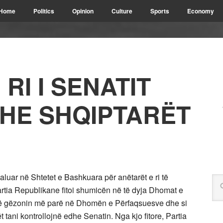
Home
Politics
Opinion
Culture
Sports
Economy
RI I SENATIT
HE SHQIPTARËT
aluar në Shtetet e Bashkuara për anëtarët e ri të
tia Republikane fitoi shumicën në të dyja Dhomat e
që gëzonin më parë në Dhomën e Përfaqsuesve dhe si
t tani kontrollojnë edhe Senatin. Nga kjo fitore, Partia