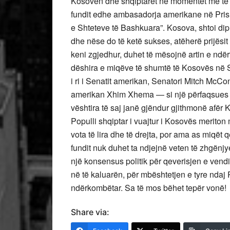
Kosovën dhe shqiptarët në momentet më të vës
fundit edhe ambasadorja amerikane në Pris
e Shteteve të Bashkuara”. Kosova, shtoi dip
dhe nëse do të ketë sukses, atëherë prijësit p
keni zgjedhur, duhet të mësojnë artin e ndërt
dëshira e miqëve të shumtë të Kosovës në 
i ri i Senatit amerikan, Senatori Mitch McCo
amerikan Xhim Xhema — si një përfaqsues i 
vështira të saj janë gjëndur gjithmonë afër
Populli shqiptar i vuajtur i Kosovës merito
vota të lira dhe të drejta, por ama as miqët 
fundit nuk duhet ta ndjejnë veten të zhgënjye
një konsensus politik për qeverisjen e vend
në të kaluarën, për mbështetjen e tyre nda
ndërkombëtar. Sa të mos bëhet tepër vonë!
Share via: