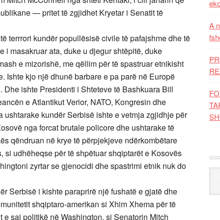
eko
publikane — pritet të zgjidhet Kryetar i Senatit të
A n
fsh
të terrrori kundër popullësisë civile të pafajshme dhe të
 i masakruar ata, duke u djegur shtëpitë, duke
PR
sh e mizorishë, me qëllim për të spastruar etnikisht
RE
. Ishte kjo një dhunë barbare e pa parë në Europë
e. Dhe ishte Presidenti i Shteteve të Bashkuara Bill
FO
eancën e Atlantikut Verior, NATO, Kongresin dhe
TA
a ushtarake kundër Serbisë ishte e vetmja zgjidhje për
SH
Kosovë nga forcat brutale policore dhe ushtarake të
ikës qëndruan në krye të përpjekjeve ndërkombëtare
ës, si udhëheqse për të shpëtuar shqiptarët e Kosovës
ingtoni zyrtar se gjenocidi dhe spastrimi etnik nuk do
Kat
 Serbisë i kishte paraprirë një fushatë e gjatë dhe
munitetit shqiptaro-amerikan si Xhim Xhema për të
 e saj politikë në Washington, si Senatorin Mitch