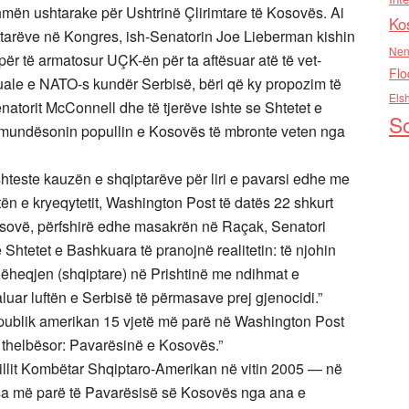
mën ushtarake për Ushtrinë Çlirimtare të Kosovës. Ai
Ko
ptarëve në Kongres, ish-Senatorin Joe Lieberman kishin
Nen
për të armatosur UÇK-ën për ta aftësuar atë të vet-
Flo
ale e NATO-s kundër Serbisë, bëri që ky propozim të
Els
atorit McConnell dhe të tjerëve ishte se Shtetet e
So
ë mundësonin popullin e Kosovës të mbronte veten nga
teste kauzën e shqiptarëve për liri e pavarsi edhe me
tën e kryeqytetit, Washington Post të datës 22 shkurt
Kosovë, përfshirë edhe masakrën në Raçak, Senatori
htetet e Bashkuara të pranojnë realitetin: të njohin
ëheqjen (shqiptare) në Prishtinë me ndihmat e
luar luftën e Serbisë të përmasave prej gjenocidi.”
t publik amerikan 15 vjetë më parë në Washington Post
iv thelbësor: Pavarësinë e Kosovës.”
hillit Kombëtar Shqiptaro-Amerikan në vitin 2005 — në
n sa më parë të Pavarësisë së Kosovës nga ana e