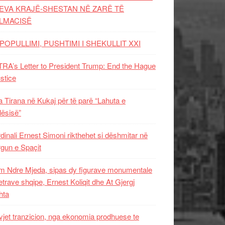
EVA KRAJË-SHESTAN NË ZARË TË
LMACISË
POPULLIMI, PUSHTIMI I SHEKULLIT XXI
RA’s Letter to President Trump: End the Hague
ustice
 Tirana në Kukaj për të parë “Lahuta e
ësisë”
dinali Ernest Simoni rikthehet si dëshmitar në
gun e Spaçit
 Ndre Mjeda, sipas dy figurave monumentale
letrave shqipe, Ernest Koliqit dhe At Gjergj
hta
vjet tranzicion, nga ekonomia prodhuese te