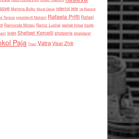
sove
nderroi jete
Marjana Bulku
ne Kosove
Murat Gecaj
Rafaela Prifti
Rafael
e Tereza
presidenti Nishani
qi
Raimonda Moisiu
Ramiz Lushaj
reshat kripa
Sadik
Shefqet Kercelli
shqiperia
hani
shqiptaret
SHBA
kol Paja
Vatra
Visar Zhiti
Thaci