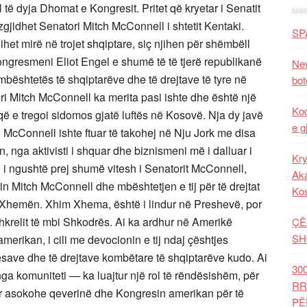
 të dyja Dhomat e Kongresit. Pritet që kryetar i Senatit
ë zgjidhet Senatori Mitch McConnell i shtetit Kentaki.
SP
et mirë në trojet shqiptare, siç njihen për shëmbëll
Kongresmeni Eliot Engel e shumë të të tjerë republikanë
New
 mbështetës të shqiptarëve dhe të drejtave të tyre në
bot
ri Mitch McConnell ka merita pasi ishte dhe është një
Kod
 që e tregoi sidomos gjatë luftës në Kosovë. Nja dy javë
e g
h McConnell ishte ftuar të takohej në Nju Jork me disa
, nga aktivisti i shquar dhe biznismeni më i dalluar i
Kry
j i ngushtë prej shumë vitesh i Senatorit McConnell,
Aka
n Mitch McConnell dhe mbështetjen e tij për të drejtat
Ko
m Xhemën. Xhim Xhema, është i lindur në Preshevë, por
 Shkrelit të mbi Shkodrës. Ai ka ardhur në Amerikë
ÇË
SH
merikan, i cili me devocionin e tij ndaj çështjes
esave dhe të drejtave kombëtare të shqiptarëve kudo. Ai
30
ga komuniteti — ka luajtur një rol të rëndësishëm, për
RR
dur asokohe qeverinë dhe Kongresin amerikan për të
PË