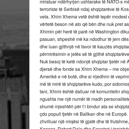
miratuar ndërhyrjen ushtarake të NATO-s më 
terroriste të Serbisë ndaj shqiptarëve të Kos
veta. Xhim Xhema vetë është tepër modest dh
vërtetë beson në ato që bën dhe nuk pret as
Xhimin për herë të parë në Washington diku 
pasuan, shpeshë më ka ndodhur të jem dëshm
dhe luan gjithnjë në favor të kauzës shqiptare
përmirësimin e jetës së të gjithë shqiptarëv
Nuk besoj të ketë ndonjë shqiptar tjetër në
djersë dhe fonde sa Xhim Xhema – me objekt
Amerikë e në botë, dhe si rrjedhim të veprimta
më të mirë të shqiptarëve kudo, por sidomo
tani, Xhimi është dalluar në komunitetin shqi
ngushta me një numër të madh personalitetes
shumë mjeshtëri për t’i bindur ata se shqiptarë
çdo popull tjetër në Ballkan dhe në Europë.
zhvilluar një miqësi të gjatë dhe të frutshme, 
Kansas, Robert Dole dhe Senatori i tanishëm