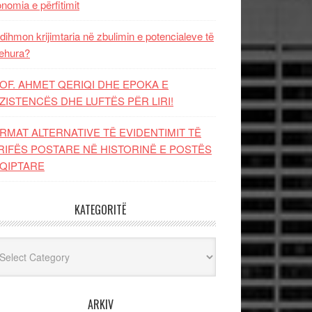
nomia e përfitimit
dihmon krijimtaria në zbulimin e potencialeve të
ehura?
OF. AHMET QERIQI DHE EPOKA E
ZISTENCЁS DHE LUFTЁS PЁR LIRI!
RMAT ALTERNATIVE TË EVIDENTIMIT TË
RIFËS POSTARE NË HISTORINË E POSTËS
QIPTARE
KATEGORITË
egoritë
ARKIV