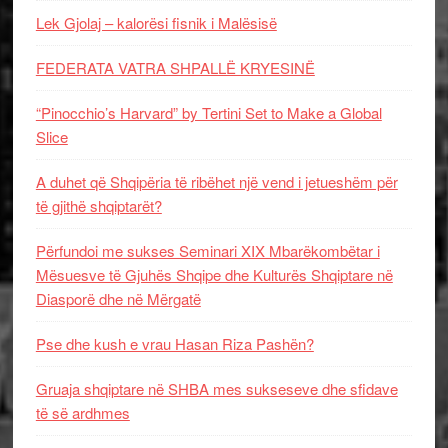
Lek Gjolaj – kalorësi fisnik i Malësisë
FEDERATA VATRA SHPALLË KRYESINË
“Pinocchio’s Harvard” by Tertini Set to Make a Global
Slice
A duhet që Shqipëria të ribëhet një vend i jetueshëm për
të gjithë shqiptarët?
Përfundoi me sukses Seminari XIX Mbarëkombëtar i
Mësuesve të Gjuhës Shqipe dhe Kulturës Shqiptare në
Diasporë dhe në Mërgatë
Pse dhe kush e vrau Hasan Riza Pashën?
Gruaja shqiptare në SHBA mes sukseseve dhe sfidave
të së ardhmes