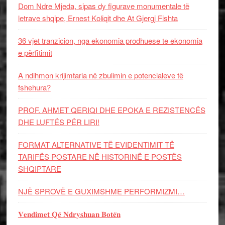
Dom Ndre Mjeda, sipas dy figurave monumentale të
letrave shqipe, Ernest Koliqit dhe At Gjergj Fishta
36 vjet tranzicion, nga ekonomia prodhuese te ekonomia
e përfitimit
A ndihmon krijimtaria në zbulimin e potencialeve të
fshehura?
PROF. AHMET QERIQI DHE EPOKA E REZISTENCЁS
DHE LUFTЁS PЁR LIRI!
FORMAT ALTERNATIVE TË EVIDENTIMIT TË
TARIFËS POSTARE NË HISTORINË E POSTËS
SHQIPTARE
NJË SPROVË E GUXIMSHME PERFORMIZMI…
𝐕𝐞𝐧𝐝𝐢𝐦𝐞𝐭 𝐐𝐞̈ 𝐍𝐝𝐫𝐲𝐬𝐡𝐮𝐚𝐧 𝐁𝐨𝐭𝐞̈𝐧