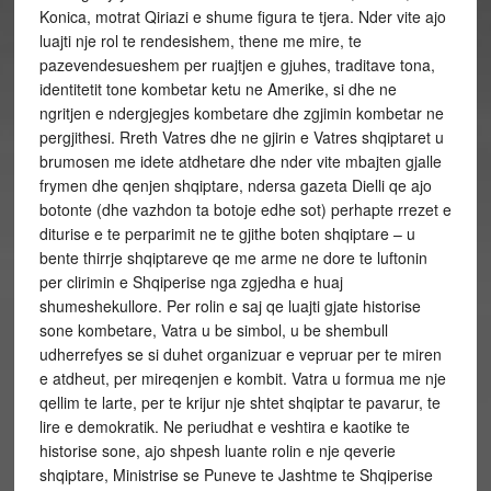
Konica, motrat Qiriazi e shume figura te tjera. Nder vite ajo
luajti nje rol te rendesishem, thene me mire, te
pazevendesueshem per ruajtjen e gjuhes, traditave tona,
identitetit tone kombetar ketu ne Amerike, si dhe ne
ngritjen e ndergjegjes kombetare dhe zgjimin kombetar ne
pergjithesi. Rreth Vatres dhe ne gjirin e Vatres shqiptaret u
brumosen me idete atdhetare dhe nder vite mbajten gjalle
frymen dhe qenjen shqiptare, ndersa gazeta Dielli qe ajo
botonte (dhe vazhdon ta botoje edhe sot) perhapte rrezet e
diturise e te perparimit ne te gjithe boten shqiptare – u
bente thirrje shqiptareve qe me arme ne dore te luftonin
per clirimin e Shqiperise nga zgjedha e huaj
shumeshekullore. Per rolin e saj qe luajti gjate historise
sone kombetare, Vatra u be simbol, u be shembull
udherrefyes se si duhet organizuar e vepruar per te miren
e atdheut, per mireqenjen e kombit. Vatra u formua me nje
qellim te larte, per te krijur nje shtet shqiptar te pavarur, te
lire e demokratik. Ne periudhat e veshtira e kaotike te
historise sone, ajo shpesh luante rolin e nje qeverie
shqiptare, Ministrise se Puneve te Jashtme te Shqiperise