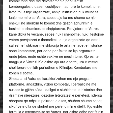
kombit tone dhe me devotshmeri e perkushtim
kembengules u qasen ceshtjeve madhore te kombit tone.
Kete rol, asnje organizate, asnje institucion nuk mund ta
luaje me mire se Vatra, sepse ajo ka me shume se nje
shekull ne sherbim te kombit dhe gezon adhurimin e
besimin e shumices se shqiptareve. Pervjetoret e Vatres
kane dicka te vecane, sepse nuk i shenojme, nuk i festojme
vetem pervjetoret e themelimit te nje organizate qe emri i
saj eshte i shkruar me shkronja te arta ne faqet e historise
sone kombetare, por edhe per faktin se kjo organizate
ende jeton, ende eshte vaktive ne mesin tone. Kjo eshte
magjikja e Vatres! Kjo eshte ajo ura e forte, ura e vetme
shpirterore qe lidh periudhen e Rilindjes Kombetare me
kohen e sotme.
Shoqatat si Vatra qe karakterizohen me nje program,
platforme, angazhim, vizion kombetar, i perballojne me
sukses te gjitha sfidat, dallget e stuhishme te historise dhe
dramave njerezore, gezojne jetegjatesi e perjetesi, ndersa
shoqatat qe ndjekin politiken e dites, shuhen shume shpejt,
sikur vete dita qe shuhet me perendimin e diellit. Kjo eshte
formula e jetegjatesise se Vatres, por eshte edhe per faktin