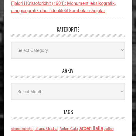
Fjalori i Kristoforidhit (1904): Monument leksikografik,
etnogjeografik dhe i identitetit kombëtar shqiptar
KATEGORITË
Kategoritë
ARKIV
Arkiv
TAGS
arben llalla
alfons Grishaj
Anton Cefa
asllan
albano kolonjari