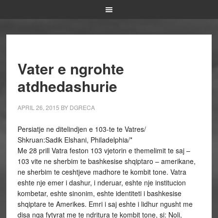
Vater e ngrohte
atdhedashurie
APRIL 26, 2015
BY
DGRECA
Persiatje ne ditelindjen e 103-te te Vatres/
Shkruan:Sadik Elshani, Philadelphia/*
Me 28 prill Vatra feston 103 vjetorin e themelimit te saj –
103 vite ne sherbim te bashkesise shqiptaro – amerikane,
ne sherbim te ceshtjeve madhore te kombit tone. Vatra
eshte nje emer i dashur, i nderuar, eshte nje institucion
kombetar, eshte sinonim, eshte identiteti i bashkesise
shqiptare te Amerikes. Emri i saj eshte i lidhur ngusht me
disa nga fytyrat me te ndritura te kombit tone, si: Noli,