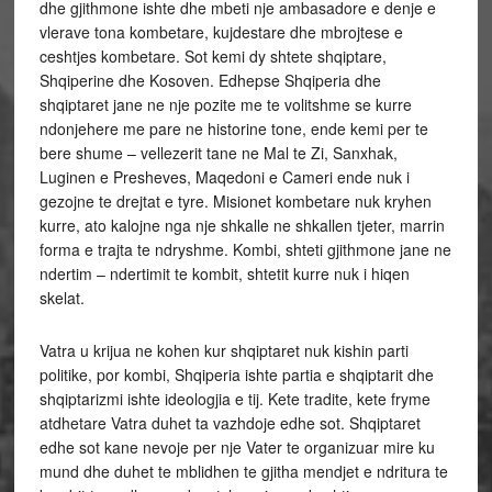
dhe gjithmone ishte dhe mbeti nje ambasadore e denje e
vlerave tona kombetare, kujdestare dhe mbrojtese e
ceshtjes kombetare. Sot kemi dy shtete shqiptare,
Shqiperine dhe Kosoven. Edhepse Shqiperia dhe
shqiptaret jane ne nje pozite me te volitshme se kurre
ndonjehere me pare ne historine tone, ende kemi per te
bere shume – vellezerit tane ne Mal te Zi, Sanxhak,
Luginen e Presheves, Maqedoni e Cameri ende nuk i
gezojne te drejtat e tyre. Misionet kombetare nuk kryhen
kurre, ato kalojne nga nje shkalle ne shkallen tjeter, marrin
forma e trajta te ndryshme. Kombi, shteti gjithmone jane ne
ndertim – ndertimit te kombit, shtetit kurre nuk i hiqen
skelat.
Vatra u krijua ne kohen kur shqiptaret nuk kishin parti
politike, por kombi, Shqiperia ishte partia e shqiptarit dhe
shqiptarizmi ishte ideologjia e tij. Kete tradite, kete fryme
atdhetare Vatra duhet ta vazhdoje edhe sot. Shqiptaret
edhe sot kane nevoje per nje Vater te organizuar mire ku
mund dhe duhet te mblidhen te gjitha mendjet e ndritura te