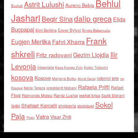
Behlul
Astrit Lulushi
Aurenc Bebja
Bushati
Jashari
dalip greca
Beqir Sina
Elida
Buçpapaj
Enver Bytyci
Elmi Berisha
Ermira Babamusta
Frank
Eugjen Merlika
Fahri Xharra
shkreli
Ilir
Gezim Llojdia
Fritz radovani
Levonja
Interviste
Kolec Traboini
Keze Kozeta Zylo
kosova
Kosove
nderroi jete
Marjana Bulku
ne
Murat Gecaj
Rafaela Prifti
Rafael
Nene Tereza
Kosove
presidenti Nishani
Floqi
Raimonda Moisiu
Ramiz Lushaj
reshat kripa
Sadik Elshani
Sokol
Shefqet Kercelli
shqiperia
shqiptaret
SHBA
Paja
Vatra
Visar Zhiti
Thaci