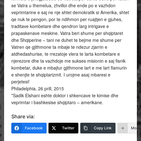
se Vatra u themelua, zhvilloi dhe ende po e vazhdon
veprimtarine e saj ne nje shtet demokratik si Amerika, shtet
qe nuk te pengon, por te ndihmon per ruajtjen e gjuhes,
traditave kombetare dhe qendron larg intrigave e
prapaskenave meskine. Vatra beri shume per shqiptaret
dhe Shqiperine – tani ne duhet te bejme me shume per
Vatren qe gjithmone ta mbaje te ndezur zjarrin e
atdhedashurise, te rrezatoje vlera te larta kombetare e
njerezore dhe ta vazhdoje me sukses misionin e saj fisnik
kombetar, duke e mbajtur gjithmone lart e me lart flamurin
e shenjte te shqiptarizmit. I urojme asaj mbaresi e
perjetesi!
Philadelphia, 26 prill, 2015
*Sadik Elshani eshte doktor i shkencave te kimise dhe
veprimtar i bashkesise shqiptaro – amerikane.
Share via:
Facebook
Twitter
Copy Link
More