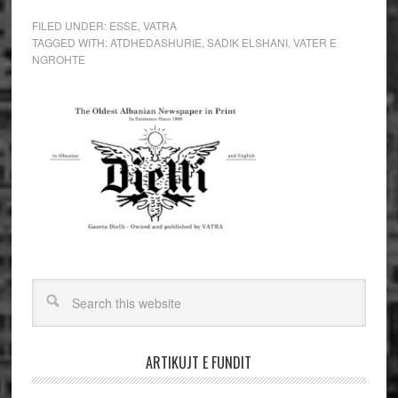
FILED UNDER:
ESSE
,
VATRA
TAGGED WITH:
ATDHEDASHURIE
,
SADIK ELSHANI
,
VATER E
NGROHTE
ARTIKUJT E FUNDIT