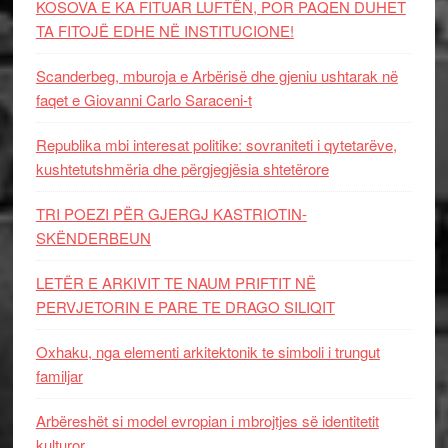
KOSOVA E KA FITUAR LUFTËN, POR PAQEN DUHET
TA FITOJË EDHE NË INSTITUCIONE!
Scanderbeg, mburoja e Arbërisë dhe gjeniu ushtarak në
faqet e Giovanni Carlo Saraceni-t
Republika mbi interesat politike: sovraniteti i qytetarëve,
kushtetutshmëria dhe përgjegjësia shtetërore
TRI POEZI PËR GJERGJ KASTRIOTIN-
SKËNDERBEUN
LETËR E ARKIVIT TE NAUM PRIFTIT NË
PERVJETORIN E PARE TE DRAGO SILIQIT
Oxhaku, nga elementi arkitektonik te simboli i trungut
familjar
Arbëreshët si model evropian i mbrojtjes së identitetit
kulturor