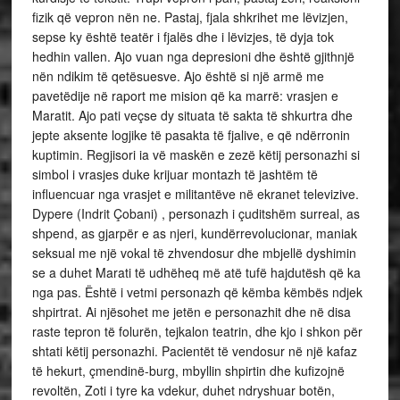
fizik që vepron nën ne. Pastaj, fjala shkrihet me lëvizjen,
sepse ky është teatër i fjalës dhe i lëvizjes, të dyja tok
hedhin vallen. Ajo vuan nga depresioni dhe është gjithnjë
nën ndikim të qetësuesve. Ajo është si një armë me
pavetëdije në raport me mision që ka marrë: vrasjen e
Maratit. Ajo pati veçse dy situata të sakta të shkurtra dhe
jepte aksente logjike të pasakta të fjalive, e që ndërronin
kuptimin. Regjisori ia vë maskën e zezë këtij personazhi si
simbol i vrasjes duke krijuar montazh të jashtëm të
influencuar nga vrasjet e militantëve në ekranet televizive.
Dypere (Indrit Çobani) , personazh i çuditshëm surreal, as
shpend, as gjarpër e as njeri, kundërrevolucionar, maniak
seksual me një vokal të zhvendosur dhe mbjellë dyshimin
se a duhet Marati të udhëheq më atë tufë hajdutësh që ka
nga pas. Është i vetmi personazh që këmba këmbës ndjek
shpirtrat. Ai njësohet me jetën e personazhit dhe në disa
raste tepron të folurën, tejkalon teatrin, dhe kjo i shkon për
shtati këtij personazhi. Pacientët të vendosur në një kafaz
të hekurt, çmendinë-burg, mbyllin shpirtin dhe kufizojnë
revoltën, Zoti i tyre ka vdekur, duhet ndryshuar botën,