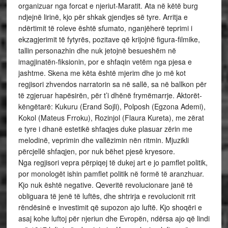
organizuar nga forcat e njeriut-Maratit. Ata në këtë burg
ndjejnë lirinë, kjo për shkak gjendjes së tyre. Arritja e
ndërtimit të roleve është sfumato, nganjëherë teprimi i
ekzagjerimit të fytyrës, pozitave që krijojnë figura-filmike,
tallin personazhin dhe nuk jetojnë besueshëm në
imagjinatën-fiksionin, por e shfaqin vetëm nga pjesa e
jashtme. Skena me këta është mjerim dhe jo më kot
regjisori zhvendos narratorin sa në sallë, sa në ballkon për
të zgjeruar hapësirën, për t’i dhënë frymëmarrje. Aktorët-
këngëtarë: Kukuru (Erand Sojli), Polposh (Egzona Ademi),
Kokol (Mateus Frroku), Rozinjol (Flaura Kureta), me zërat
e tyre i dhanë estetikë shfaqjes duke plasuar zërin me
melodinë, veprimin dhe vallëzimin nën ritmin. Mjuzikli
përcjellë shfaqjen, por nuk bëhet pjesë kryesore.
Nga regjisori vepra përpiqej të dukej art e jo pamflet politik,
por monologët ishin pamflet politik në formë të aranzhuar.
Kjo nuk është negative. Qeveritë revolucionare janë të
obliguara të jenë të luftës, dhe shtrirja e revolucionit rrit
rëndësinë e investimit që supozon ajo luftë. Kjo shoqëri e
asaj kohe luftoj për njeriun dhe Evropën, ndërsa ajo që lindi