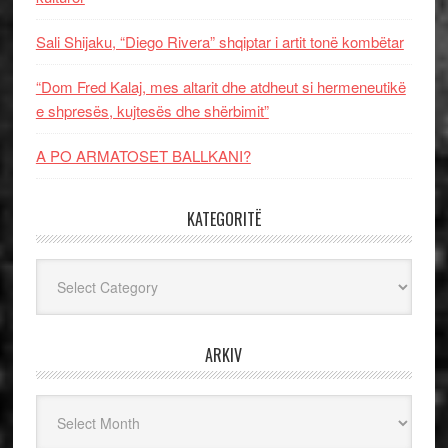
Sali Shijaku, “Diego Rivera” shqiptar i artit tonë kombëtar
“Dom Fred Kalaj, mes altarit dhe atdheut si hermeneutikë
e shpresës, kujtesës dhe shërbimit”
A PO ARMATOSET BALLKANI?
KATEGORITË
Kategoritë
ARKIV
Arkiv