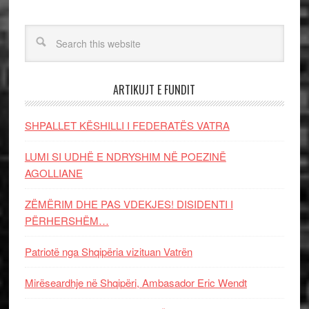
ARTIKUJT E FUNDIT
SHPALLET KËSHILLI I FEDERATËS VATRA
LUMI SI UDHË E NDRYSHIM NË POEZINË
AGOLLIANE
ZËMËRIM DHE PAS VDEKJES! DISIDENTI I
PËRHERSHËM…
Patriotë nga Shqipëria vizituan Vatrën
Mirëseardhje në Shqipëri, Ambasador Eric Wendt