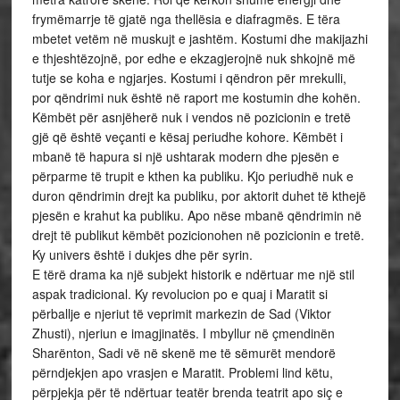
frymëmarrje të gjatë nga thellësia e diafragmës. E tëra
mbetet vetëm në muskujt e jashtëm. Kostumi dhe makijazhi
e thjeshtëzojnë, por edhe e ekzagjerojnë nuk shkojnë më
tutje se koha e ngjarjes. Kostumi i qëndron për mrekulli,
por qëndrimi nuk është në raport me kostumin dhe kohën.
Këmbët për asnjëherë nuk i vendos në pozicionin e tretë
gjë që është veçanti e kësaj periudhe kohore. Këmbët i
mbanë të hapura si një ushtarak modern dhe pjesën e
përparme të trupit e kthen ka publiku. Kjo periudhë nuk e
duron qëndrimin drejt ka publiku, por aktorit duhet të kthejë
pjesën e krahut ka publiku. Apo nëse mbanë qëndrimin në
drejt të publikut këmbët pozicionohen në pozicionin e tretë.
Ky univers është i dukjes dhe për syrin.
E tërë drama ka një subjekt historik e ndërtuar me një stil
aspak tradicional. Ky revolucion po e quaj i Maratit si
përballje e njeriut të veprimit markezin de Sad (Viktor
Zhusti), njeriun e imagjinatës. I mbyllur në çmendinën
Sharënton, Sadi vë në skenë me të sëmurët mendorë
përndjekjen apo vrasjen e Maratit. Problemi lind këtu,
përpjekja për të ndërtuar teatër brenda teatrit apo siç e