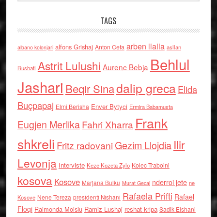
TAGS
arben llalla
alfons Grishaj
Anton Cefa
asllan
albano kolonjari
Behlul
Astrit Lulushi
Aurenc Bebja
Bushati
Jashari
dalip greca
Beqir Sina
Elida
Buçpapaj
Enver Bytyci
Elmi Berisha
Ermira Babamusta
Frank
Eugjen Merlika
Fahri Xharra
shkreli
Ilir
Gezim Llojdia
Fritz radovani
Levonja
Interviste
Kolec Traboini
Keze Kozeta Zylo
kosova
Kosove
nderroi jete
Marjana Bulku
ne
Murat Gecaj
Rafaela Prifti
Rafael
Nene Tereza
Kosove
presidenti Nishani
Floqi
Raimonda Moisiu
Ramiz Lushaj
reshat kripa
Sadik Elshani