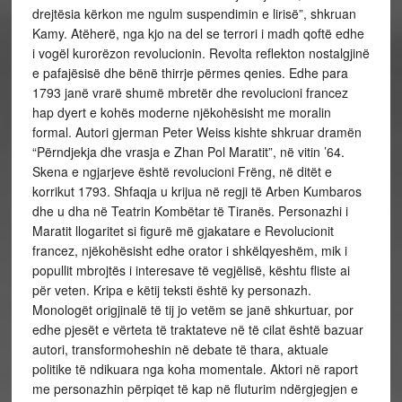
drejtësia kërkon me ngulm suspendimin e lirisë”, shkruan
Kamy. Atëherë, nga kjo na del se terrori i madh qoftë edhe
i vogël kurorëzon revolucionin. Revolta reflekton nostalgjinë
e pafajësisë dhe bënë thirrje përmes qenies. Edhe para
1793 janë vrarë shumë mbretër dhe revolucioni francez
hap dyert e kohës moderne njëkohësisht me moralin
formal. Autori gjerman Peter Weiss kishte shkruar dramën
“Përndjekja dhe vrasja e Zhan Pol Maratit”, në vitin ’64.
Skena e ngjarjeve është revolucioni Frëng, në ditët e
korrikut 1793. Shfaqja u krijua në regji të Arben Kumbaros
dhe u dha në Teatrin Kombëtar të Tiranës. Personazhi i
Maratit llogaritet si figurë më gjakatare e Revolucionit
francez, njëkohësisht edhe orator i shkëlqyeshëm, mik i
popullit mbrojtës i interesave të vegjëlisë, kështu fliste ai
për veten. Kripa e këtij teksti është ky personazh.
Monologët origjinalë të tij jo vetëm se janë shkurtuar, por
edhe pjesët e vërteta të traktateve në të cilat është bazuar
autori, transformoheshin në debate të thara, aktuale
politike të ndikuara nga koha momentale. Aktori në raport
me personazhin përpiqet të kap në fluturim ndërgjegjen e