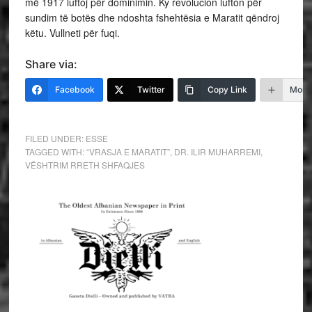
më 1917 luftoj për dominimin. Ky revolucion lufton për
sundim të botës dhe ndoshta fshehtësia e Maratit qëndroj
këtu. Vullneti për fuqi.
Share via:
Facebook
Twitter
Copy Link
More
FILED UNDER:
ESSE
TAGGED WITH:
“VRASJA E MARATIT”
,
DR. ILIR MUHARREMI
,
VËSHTRIM RRETH SHFAQJES