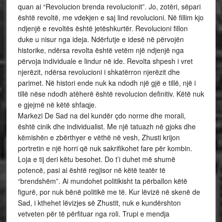
quan ai “Revolucion brenda revolucionit”. Jo, zotëri, sëpari
është revoltë, me vdekjen e saj lind revolucioni. Në fillim kjo
ndjenjë e revoltës është jetëshkurtër. Revolucioni fillon
duke u nisur nga ideja. Ndërfutje e idesë në përvojën
historike, ndërsa revolta është vetëm një ndjenjë nga
përvoja individuale e lindur në ide. Revolta shpesh i vret
njerëzit, ndërsa revolucioni i shkatërron njerëzit dhe
parimet. Në histori ende nuk ka ndodh një gjë e tillë, një i
tillë nëse ndodh atëherë është revolucion definitiv. Këtë nuk
e gjejmë në këtë shfaqje.
Markezi De Sad na del kundër çdo norme dhe morali,
është cinik dhe individualist. Me një tatuazh në gjoks dhe
këmishën e zbërthyer e vëthë në vesh, Zhusti krijon
portretin e një horri që nuk sakrifikohet fare për kombin.
Loja e tij deri këtu besohet. Do t’i duhet më shumë
potencë, pasi ai është regjisor në këtë teatër të
“brendshëm”. Ai mundohet politikisht ta përballon këtë
figurë, por nuk bënë politikë me të. Kur lëvizë në skenë de
Sad, i kthehet lëvizjes së Zhustit, nuk e kundërshton
vetveten për të përfituar nga roli. Trupi e mendja