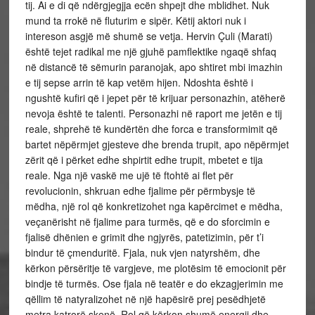
tij. Ai e di që ndërgjegjja ecën shpejt dhe mblidhet. Nuk
mund ta rrokë në fluturim e sipër. Këtij aktori nuk i
intereson asgjë më shumë se vetja. Hervin Çuli (Marati)
është tejet radikal me një gjuhë pamflektike ngaqë shfaq
në distancë të sëmurin paranojak, apo shtiret mbi imazhin
e tij sepse arrin të kap vetëm hijen. Ndoshta është i
ngushtë kufiri që i jepet për të krijuar personazhin, atëherë
nevoja është te talenti. Personazhi në raport me jetën e tij
reale, shprehë të kundërtën dhe forca e transformimit që
bartet nëpërmjet gjesteve dhe brenda trupit, apo nëpërmjet
zërit që i përket edhe shpirtit edhe trupit, mbetet e tija
reale. Nga një vaskë me ujë të ftohtë ai flet për
revolucionin, shkruan edhe fjalime për përmbysje të
mëdha, një rol që konkretizohet nga kapërcimet e mëdha,
veçanërisht në fjalime para turmës, që e do sforcimin e
fjalisë dhënien e grimit dhe ngjyrës, patetizimin, për t’i
bindur të çmenduritë. Fjala, nuk vjen natyrshëm, dhe
kërkon përsëritje të vargjeve, me plotësim të emocionit për
bindje të turmës. Ose fjala në teatër e do ekzagjerimin me
qëllim të natyralizohet në një hapësirë prej pesëdhjetë
metra katrorë skenë. Rol që kërkon shumë energji dhe