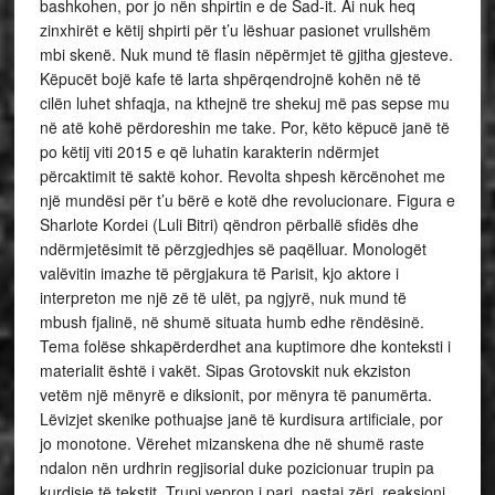
bashkohen, por jo nën shpirtin e de Sad-it. Ai nuk heq
zinxhirët e këtij shpirti për t’u lëshuar pasionet vrullshëm
mbi skenë. Nuk mund të flasin nëpërmjet të gjitha gjesteve.
Këpucët bojë kafe të larta shpërqendrojnë kohën në të
cilën luhet shfaqja, na kthejnë tre shekuj më pas sepse mu
në atë kohë përdoreshin me take. Por, këto këpucë janë të
po këtij viti 2015 e që luhatin karakterin ndërmjet
përcaktimit të saktë kohor. Revolta shpesh kërcënohet me
një mundësi për t’u bërë e kotë dhe revolucionare. Figura e
Sharlote Kordei (Luli Bitri) qëndron përballë sfidës dhe
ndërmjetësimit të përzgjedhjes së paqëlluar. Monologët
valëvitin imazhe të përgjakura të Parisit, kjo aktore i
interpreton me një zë të ulët, pa ngjyrë, nuk mund të
mbush fjalinë, në shumë situata humb edhe rëndësinë.
Tema folëse shkapërderdhet ana kuptimore dhe konteksti i
materialit është i vakët. Sipas Grotovskit nuk ekziston
vetëm një mënyrë e diksionit, por mënyra të panumërta.
Lëvizjet skenike pothuajse janë të kurdisura artificiale, por
jo monotone. Vërehet mizanskena dhe në shumë raste
ndalon nën urdhrin regjisorial duke pozicionuar trupin pa
kurdisje të tekstit. Trupi vepron i pari, pastaj zëri, reaksioni