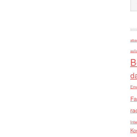
alba
asll
B
d
Env
Fa
ra
Inte
Ko