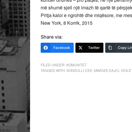
më shumë sjell një imazh të qartë të përpjek
Pritja kaloi e ngrohtë dhe miqësore, me mes
New York, 8 Korrik, 2015
Share via:
Facebook
Twitter
Copy Li
FILED UNDER:
KOMUNITET
TAGGED WITH:
KONSULLI CEK
,
MIMOZA DAJCI
,
VIOLE