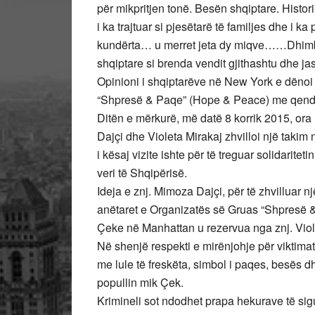
për mikpritjen tonë. Besën shqiptare. Histori
i ka trajtuar si pjesëtarë të familjes dhe i ka
kundërta… u merret jeta dy miqve……Dhimbja
shqiptare si brenda vendit gjithashtu dhe j
Opinioni i shqiptarëve në New York e dënoi 
“Shpresë & Paqe” (Hope & Peace) me qend
Ditën e mërkurë, më datë 8 korrik 2015, or
Dajçi dhe Violeta Mirakaj zhvilloi një taki
i kësaj vizite ishte për të treguar solidarite
veri të Shqipërisë.
Ideja e znj. Mimoza Dajçi, për të zhvilluar n
anëtaret e Organizatës së Gruas “Shpresë &
Çeke në Manhattan u rezervua nga znj. Viol
Në shenjë respekti e mirënjohje për viktima
me lule të freskëta, simbol i paqes, besës dh
popullin mik Çek.
Krimineli sot ndodhet prapa hekurave të sigur