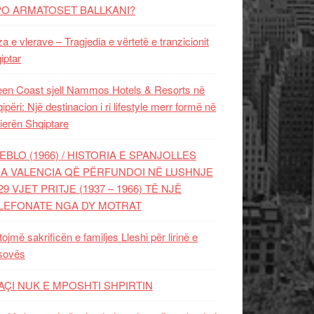
PO ARMATOSET BALLKANI?
za e vlerave – Tragjedia e vërtetë e tranzicionit
iptar
en Coast sjell Nammos Hotels & Resorts në
ipëri: Një destinacion i ri lifestyle merr formë në
ierën Shqiptare
EBLO (1966) / HISTORIA E SPANJOLLES
A VALENCIA QË PËRFUNDOI NË LUSHNJE
29 VJET PRITJE (1937 – 1966) TË NJË
LEFONATE NGA DY MOTRAT
tojmë sakrificën e familjes Lleshi për lirinë e
sovës
AÇI NUK E MPOSHTI SHPIRTIN