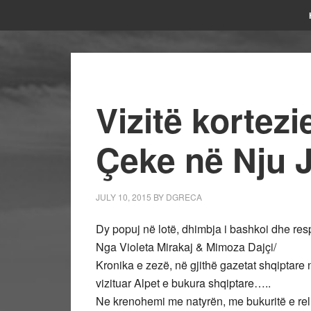
Vizitë kortez
Çeke në Nju 
JULY 10, 2015
BY
DGRECA
Dy popuj në lotë, dhimbja i bashkoi dhe respekt
Nga Violeta Mirakaj & Mimoza Dajçi/
Kronika e zezë, në gjithë gazetat shqiptare n
vizituar Alpet e bukura shqiptare…..
Ne krenohemi me natyrën, me bukuritë e re