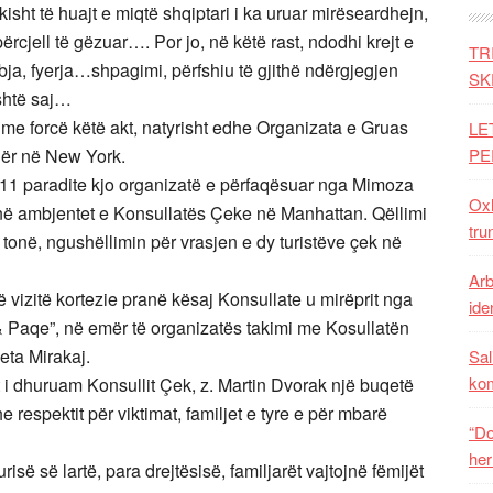
kisht të huajt e miqtë shqiptari i ka uruar mirëseardhejn,
 përcjell të gëzuar…. Por jo, në këtë rast, ndodhi krejt e
TR
, fyerja…shpagimi, përfshiu të gjithë ndërgjegjen
SK
ashtë saj…
me forcë këtë akt, natyrisht edhe Organizata e Gruas
LE
ër në New York.
PE
a 11 paradite kjo organizatë e përfaqësuar nga Mimoza
Oxh
m në ambjentet e Konsullatës Çeke në Manhattan. Qëllimi
tru
tin tonë, ngushëllimin për vrasjen e dy turistëve çek në
Arb
jë vizitë kortezie pranë kësaj Konsullate u mirëprit nga
iden
 Paqe”, në emër të organizatës takimi me Kosullatën
eta Mirakaj.
Sal
ko
t i dhuruam Konsullit Çek, z. Martin Dvorak një buqetë
e respektit për viktimat, familjet e tyre e për mbarë
“Do
her
isë së lartë, para drejtësisë, familjarët vajtojnë fëmijët