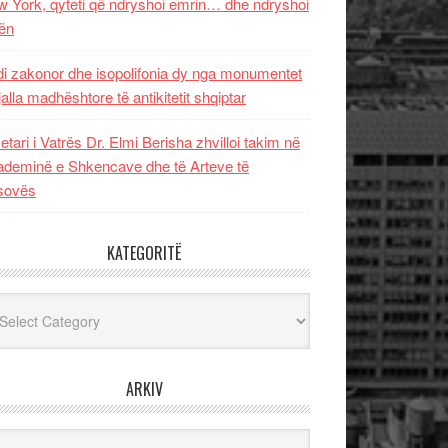
 York, qyteti që ndryshoi emrin… dhe ndryshoi
ën
i zakonor dhe isopolifonia dy nga monumentet
jalla madhështore të antikitetit shqiptar
etari i Vatrës Dr. Elmi Berisha zhvilloi takim në
deminë e Shkencave dhe të Arteve të
sovës
KATEGORITË
egoritë
ARKIV
iv