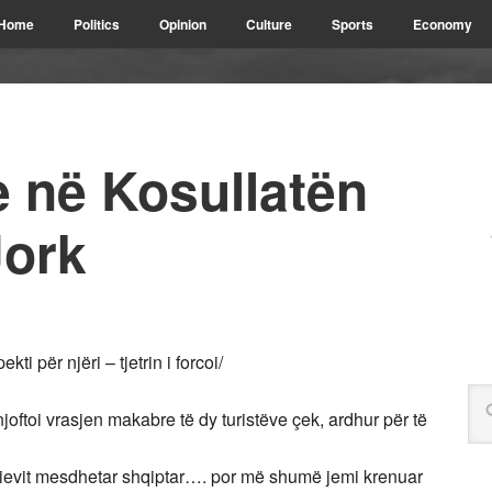
Home
Politics
Opinion
Culture
Sports
Economy
ie në Kosullatën
Jork
i për njëri – tjetrin i forcoi/
joftoi vrasjen makabre të dy turistëve çek, ardhur për të
lievit mesdhetar shqiptar…. por më shumë jemi krenuar