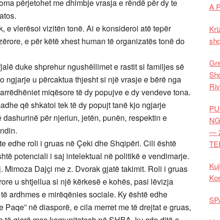
akoma përjetohet me dhimbje vrasja e rëndë për dy te
A 
atos.
 e vlerësoi vizitën tonë. Ai e konsideroi atë tepër
Kri
zërore, e për këtë xhest human të organizatës tonë do
shq
Gre
jalë duke shprehur ngushëllimet e rastit si familjes së
Shq
o ngjarje u përcaktua thjesht si një vrasje e bërë nga
Riv
marrëdhëniet miqësore të dy popujve e dy vendeve tona.
adhe që shkatoi tek të dy popujt tanë kjo ngjarje
PU
dashurinë për njeriun, jetën, punën, respektin e
NG
ndin.
— 
hte edhe roli i gruas në Çeki dhe Shqipëri. Cili është
TE
htë potenciali i saj intelektual në politikë e vendimarje.
Kuj
j. Mimoza Dajçi me z. Dvorak gjatë takimit. Roli i gruas
Ko
re u shtjellua si një kërkesë e kohës, pasi lëvizja
et të ardhmes e mirëqënies sociale. Ky është edhe
SP
 Paqe” në diasporë, e cila merret me të drejtat e gruas,
je të gjerë mes komunitetesh në SHBA, ku çdo ditë e