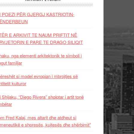
I POEZI PËR GJERGJ KASTRIOTIN-
ËNDERBEUN
TËR E ARKIVIT TE NAUM PRIFTIT NË
RVJETORIN E PARE TE DRAGO SILIQIT
aku, nga elementi arkitektonik te simboli i
ngut familjar
ëreshët si model evropian i mbrojtjes së
titetit kulturor
i Shijaku, “Diego Rivera” shqiptar i artit tonë
mbëtar
m Fred Kalaj, mes altarit dhe atdheut si
meneutikë e shpresës, kujtesës dhe shërbimit”