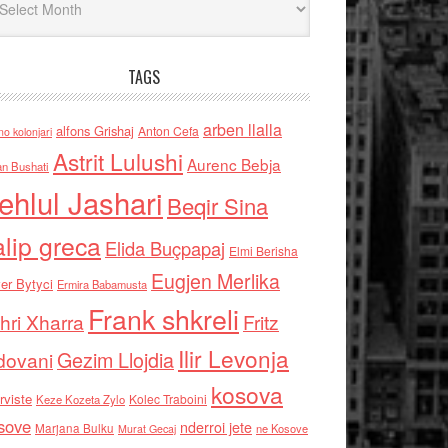
TAGS
arben llalla
alfons Grishaj
Anton Cefa
no kolonjari
Astrit Lulushi
Aurenc Bebja
an Bushati
ehlul Jashari
Beqir Sina
alip greca
Elida Buçpapaj
Elmi Berisha
Eugjen Merlika
er Bytyci
Ermira Babamusta
Frank shkreli
hri Xharra
Fritz
Ilir Levonja
Gezim Llojdia
dovani
kosova
rviste
Kolec Traboini
Keze Kozeta Zylo
sove
nderroi jete
Marjana Bulku
ne Kosove
Murat Gecaj