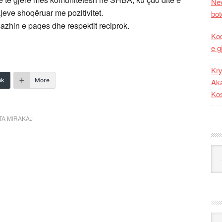
New
jeve shoqëruar me pozitivitet.
bot
azhin e paqes dhe respektit reciprok.
Kod
e g
Kry
nk
More
Aka
Ko
TA MIRAKAJ
Kat
Ark