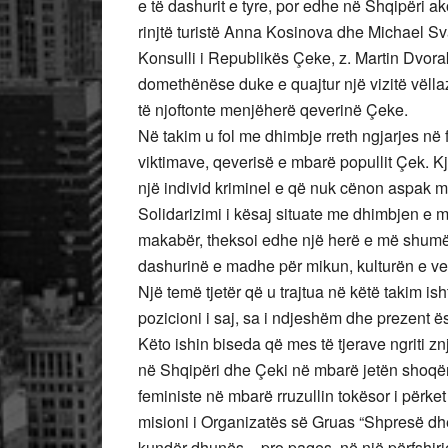
e të dashurit e tyre, por edhe në Shqipëri 
rinjtë turistë Anna Kosinova dhe Michael Sv
Konsulli i Republikës Çeke, z. Martin Dvorak,
domethënëse duke e quajtur një vizitë vëlla
të njoftonte menjëherë qeverinë Çeke.
Në takim u fol me dhimbje rreth ngjarjes në f
viktimave, qeverisë e mbarë popullit Çek. Kj
një individ kriminel e që nuk cënon aspak 
Solidarizimi i kësaj situate me dhimbjen e m
makabër, theksoi edhe një herë e më shumë 
dashurinë e madhe për mikun, kulturën e ve
Një temë tjetër që u trajtua në këtë takim is
pozicioni i saj, sa i ndjeshëm dhe prezent ës
Këto ishin biseda që mes të tjerave ngriti zn
në Shqipëri dhe Çeki në mbarë jetën shoqëro
feministe në mbarë rruzullin tokësor i përk
misioni i Organizatës së Gruas “Shpresë dhe
kundër dhunës – pro paqes, në një përfshir