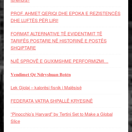
PROF. AHMET QERIQI DHE EPOKA E REZISTENCЁS
DHE LUFTЁS PЁR LIRI!
FORMAT ALTERNATIVE TË EVIDENTIMIT TË
TARIFËS POSTARE NË HISTORINË E POSTËS
SHQIPTARE
NJË SPROVË E GUXIMSHME PERFORMIZMI…
𝐕𝐞𝐧𝐝𝐢𝐦𝐞𝐭 𝐐𝐞̈ 𝐍𝐝𝐫𝐲𝐬𝐡𝐮𝐚𝐧 𝐁𝐨𝐭𝐞̈𝐧
Lek Gjolaj – kalorësi fisnik i Malësisë
FEDERATA VATRA SHPALLË KRYESINË
“Pinocchio’s Harvard” by Tertini Set to Make a Global
Slice