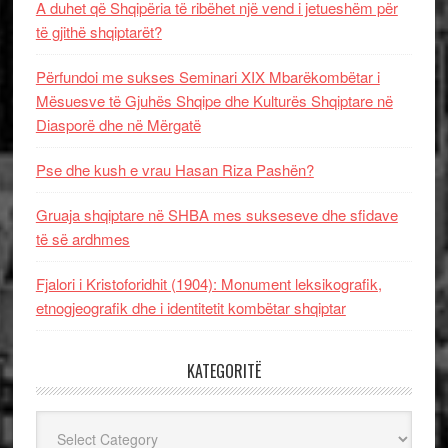
A duhet që Shqipëria të ribëhet një vend i jetueshëm për
të gjithë shqiptarët?
Përfundoi me sukses Seminari XIX Mbarëkombëtar i
Mësuesve të Gjuhës Shqipe dhe Kulturës Shqiptare në
Diasporë dhe në Mërgatë
Pse dhe kush e vrau Hasan Riza Pashën?
Gruaja shqiptare në SHBA mes sukseseve dhe sfidave
të së ardhmes
Fjalori i Kristoforidhit (1904): Monument leksikografik,
etnogjeografik dhe i identitetit kombëtar shqiptar
KATEGORITË
Kategoritë