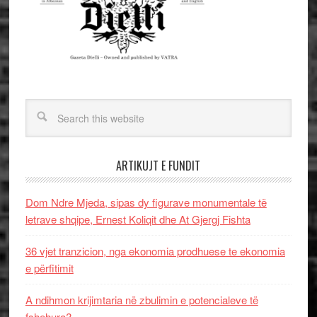
ARTIKUJT E FUNDIT
Dom Ndre Mjeda, sipas dy figurave monumentale të
letrave shqipe, Ernest Koliqit dhe At Gjergj Fishta
36 vjet tranzicion, nga ekonomia prodhuese te ekonomia
e përfitimit
A ndihmon krijimtaria në zbulimin e potencialeve të
fshehura?