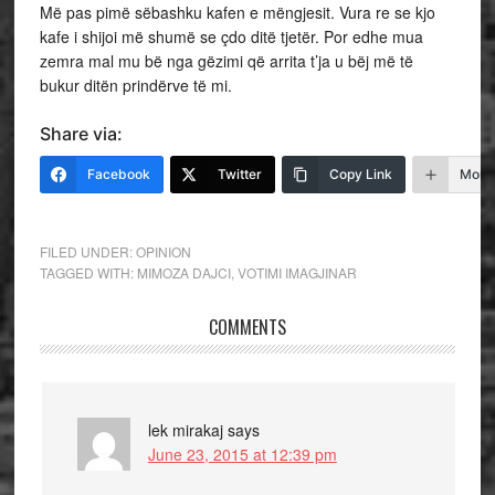
Më pas pimë sëbashku kafen e mëngjesit. Vura re se kjo
kafe i shijoi më shumë se çdo ditë tjetër. Por edhe mua
zemra mal mu bë nga gëzimi që arrita t’ja u bëj më të
bukur ditën prindërve të mi.
Share via:
Facebook
Twitter
Copy Link
More
FILED UNDER:
OPINION
TAGGED WITH:
MIMOZA DAJCI
,
VOTIMI IMAGJINAR
COMMENTS
lek mirakaj
says
June 23, 2015 at 12:39 pm