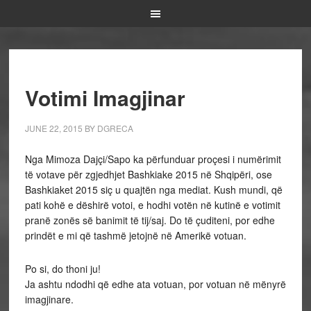
Votimi Imagjinar
JUNE 22, 2015
BY
DGRECA
Nga Mimoza Dajçi/Sapo ka përfunduar proçesi i numërimit
të votave për zgjedhjet Bashkiake 2015 në Shqipëri, ose
Bashkiaket 2015 siç u quajtën nga mediat. Kush mundi, që
pati kohë e dëshirë votoi, e hodhi votën në kutinë e votimit
pranë zonës së banimit të tij/saj. Do të çuditeni, por edhe
prindët e mi që tashmë jetojnë në Amerikë votuan.
Po si, do thoni ju!
Ja ashtu ndodhi që edhe ata votuan, por votuan në mënyrë
imagjinare.