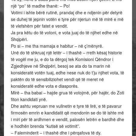
një “po” të madhe thanë: – Po!
Votimi i ishte bërë rutinë, prandaj dhe e ndjenin për detyrë
se duhej të jepnin votën e tyre për njeriun më të mirë e më
të vlefshëm për fatet e vendit.
Ja pra këtu do të votoni, e vota juaj do të njihet edhe në
Shqipëri.
Po si – me tha mamaja e habitur – në ç’mënyrë.
Unë do të shkruaj një letër – i thashë – rreth kësaj historie
të vogël me ju, e do ta dërgoj tek Komisioni Qëndror i
Zgjedhjeve në Shqipëri, besoj se ata do ta marin në
konsideratë votën tuaj, edhe nese nuk do t’ju njihet vota, të
paktën do të sensibiliziohet vendi që të meret në
konsideratë edhe vota e diasporës.
Mirë – tha babai – hajde grua të votojmë, për hajër, do Zoti
fiton kandidati ynë.
Dhe ashtu vepruan me vullnetin e tyre të lirë, e të pavarur
firmosën emrin e kandidatit që mendonin se do të ishte më
i miri për të ardhmen e vendit, palosën letrën e bardhë dhe
e hodhën brenda “kutisë së votimit”.
– Faleminderit – i thashë dhe i përqafova të dy.