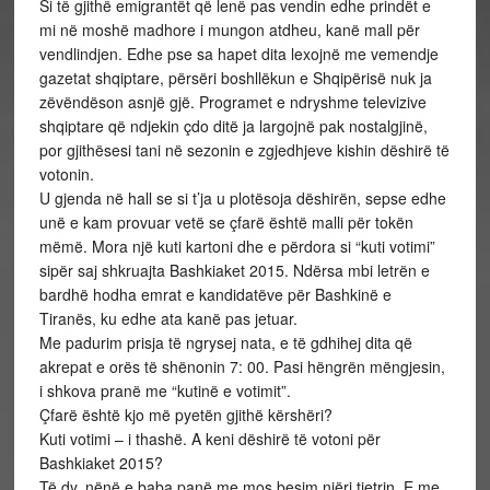
Si të gjithë emigrantët që lenë pas vendin edhe prindët e
mi në moshë madhore i mungon atdheu, kanë mall për
vendlindjen. Edhe pse sa hapet dita lexojnë me vemendje
gazetat shqiptare, përsëri boshllëkun e Shqipërisë nuk ja
zëvëndëson asnjë gjë. Programet e ndryshme televizive
shqiptare që ndjekin çdo ditë ja largojnë pak nostalgjinë,
por gjithësesi tani në sezonin e zgjedhjeve kishin dëshirë të
votonin.
U gjenda në hall se si t’ja u plotësoja dëshirën, sepse edhe
unë e kam provuar vetë se çfarë është malli për tokën
mëmë. Mora një kuti kartoni dhe e përdora si “kuti votimi”
sipër saj shkruajta Bashkiaket 2015. Ndërsa mbi letrën e
bardhë hodha emrat e kandidatëve për Bashkinë e
Tiranës, ku edhe ata kanë pas jetuar.
Me padurim prisja të ngrysej nata, e të gdhihej dita që
akrepat e orës të shënonin 7: 00. Pasi hëngrën mëngjesin,
i shkova pranë me “kutinë e votimit”.
Çfarë është kjo më pyetën gjithë kërshëri?
Kuti votimi – i thashë. A keni dëshirë të votoni për
Bashkiaket 2015?
Të dy, nënë e baba panë me mos besim njëri tjetrin. E me