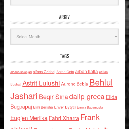
ARKIV
Arkiv
TAGS
arben llalla
alfons Grishaj
Anton Cefa
asllan
albano kolonjari
Behlul
Astrit Lulushi
Aurenc Bebja
Bushati
Jashari
dalip greca
Beqir Sina
Elida
Buçpapaj
Enver Bytyci
Elmi Berisha
Ermira Babamusta
Frank
Eugjen Merlika
Fahri Xharra