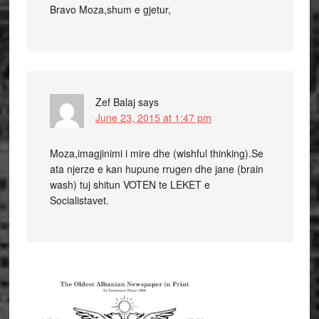
Bravo Moza,shum e gjetur,
Zef Balaj
says
June 23, 2015 at 1:47 pm
Moza,imagjinimi i mire dhe (wishful thinking).Se
ata njerze e kan hupune rrugen dhe jane (brain
wash) tuj shitun VOTEN te LEKET e
Socialistavet.