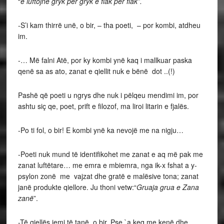
“
e luftojnë gryk për gryk e flak për flak”.
-S’i kam thirrë unë, o bir, – tha poeti, – por kombi, atdheu
im.
-… Më falni Atë, por ky kombi ynë kaq i mallkuar paska
qenë sa as ato, zanat e qiellit nuk e bënë dot ..(!)
Pashë që poeti u ngrys dhe nuk i pëlqeu mendimi im, por
ashtu siç qe, poet, prift e filozof, ma liroi litarin e fjalës.
-Po ti fol, o bir! E kombi ynë ka nevojë me na nigju…
-Poeti nuk mund të identifikohet me zanat e aq më pak me
zanat luftëtare… me emra e mbiemra, nga ik-x fshat a y-
psylon zonë me vajzat dhe gratë e malësive tona; zanat
janë produkte qiellore. Ju thoni vetw:“
Gruaja grua e Zana
zanë
”.
-Të qiellës jemi të tanë, o bir. Pse `a keq me kenë dhe