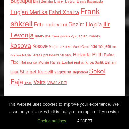
Buçpapaj
Enver Bytyci
Elmi Berisha
Ermira Babamusta
Frank
Eugjen Merlika
Fahri Xharra
shkreli
Ilir
Gezim Llojdia
Fritz radovani
Levonja
Interviste
Kolec Traboini
Keze Kozeta Zylo
kosova
Kosove
nderroi jete
Marjana Bulku
ne
Murat Gecaj
Rafaela Prifti
Rafael
Nene Tereza
Kosove
presidenti Nishani
Floqi
Raimonda Moisiu
Ramiz Lushaj
reshat kripa
Sadik Elshani
Sokol
Shefqet Kercelli
shqiperia
shqiptaret
SHBA
Paja
Vatra
Visar Zhiti
Thaci
This website uses cookies to improve your experience. We'll
assume you're ok with this, but you can opt-out if you wish.
Cookie settings
Log in
ACCEPT