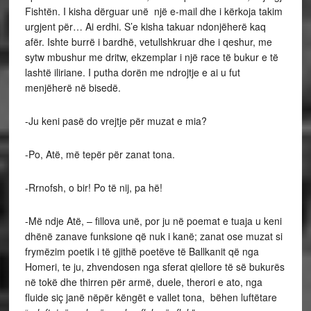
Fishtën. I kisha dërguar unë një e-mail dhe i kërkoja takim
urgjent për… Ai erdhi. S’e kisha takuar ndonjëherë kaq
afër. Ishte burrë i bardhë, vetullshkruar dhe i qeshur, me
sytw mbushur me dritw, ekzemplar i një race të bukur e të
lashtë iliriane. I putha dorën me ndrojtje e ai u fut
menjëherë në bisedë.
-Ju keni pasë do vrejtje për muzat e mia?
-Po, Atë, më tepër për zanat tona.
-Rrnofsh, o bir! Po të nij, pa hë!
-Më ndje Atë, – fillova unë, por ju në poemat e tuaja u keni
dhënë zanave funksione që nuk i kanë; zanat ose muzat si
frymëzim poetik i të gjithë poetëve të Ballkanit që nga
Homeri, te ju, zhvendosen nga sferat qiellore të së bukurës
në tokë dhe thirren për armë, duele, therori e ato, nga
fluide siç janë nëpër këngët e vallet tona, bëhen luftëtare