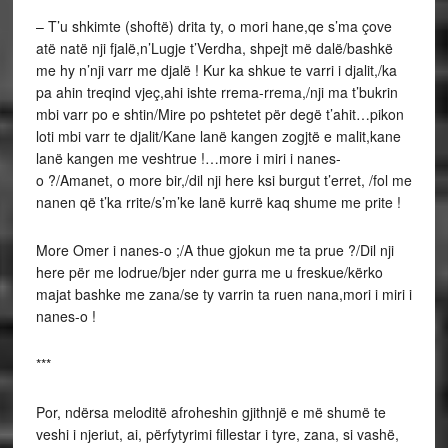
– T’u shkimte (shoftë) drita ty, o mori hane,qe s’ma çove
atë natë nji fjalë,n’Lugje t’Verdha, shpejt më dalë/bashkë
me hy n’nji varr me djalë ! Kur ka shkue te varri i djalit,/ka
pa ahin treqind vjeç,ahi ishte rrema-rrema,/nji ma t’bukrin
mbi varr po e shtin/Mire po pshtetet për degë t’ahit…pikon
loti mbi varr te djalit/Kane lanë kangen zogjtë e malit,kane
lanë kangen me veshtrue !…more i miri i nanes-
o ?/Amanet, o more bir,/dil nji here ksi burgut t’erret, /fol me
nanen që t’ka rrite/s’m’ke lanë kurrë kaq shume me prite !
More Omer i nanes-o ;/A thue gjokun me ta prue ?/Dil nji
here për me lodrue/bjer nder gurra me u freskue/kërko
majat bashke me zana/se ty varrin ta ruen nana,mori i miri i
nanes-o !
***
Por, ndërsa meloditë afroheshin gjithnjë e më shumë te
veshi i njeriut, ai, përfytyrimi fillestar i tyre, zana, si vashë,