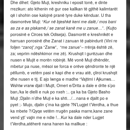
Dhe dihet: Gjeto Muji, kreshniku i eposit tonë, e dinte
rrezikun: ato kthenin në gur ose kallkan të gjithë kalimtarët
që i shohin ose kalojnë pranë tyre duke kënduar. U tha
dasmorëve Muji: “
Kur në bjeshkë keni me dalë,/ mos bani
as za e as piskamë,/ se zanat kanë me u zanue
…”. (Kujto
porosinë e Circes tek Odiseja). Dasmorët e kreshnikët e
harruan porosinë dhe Zanat i zanuan të pabindurit (Vini re
foljen “zanoj”,nga “Zanw”, “me zanue”– rrënja është zë,
za; veprim ndëshkimor me zë). Krushqit i gurëzuan dhe
nusen e Mujit e morën robinjë. Më vonë Muji dhëndër,
mbetur pa nuse, mësoi se forca e orëve qëndronte te një
pëllumb, e vetëm pasi e kapi dhe e vrau atë, çliroi krushqit
dhe nusen e tij. E ajo lwnga e madhe “Vajtimi i Ajkunws…
Wshtw vrarw djali i Mujit, Omeri e/Drita a dale e drite s’po
ban,/ka le dielli e nuk po nxeh :.. ça ka ba Gjeto Basho
Muji ;Djalin n’dhe Muji e ka shti…/…nana e djalit po e
pyet ;- Mujo, djalin ç’ma ka gjete ?N’Lugjet t’Verdha, a thue
ka mbete ?/Qyqe vetëm rrugën paska marre,kane zane
vend yjt’ vajin me e ndie !…Kur ka dale nder Lugjet
t’Verdha,atëherë nana hanen ka mallkue :