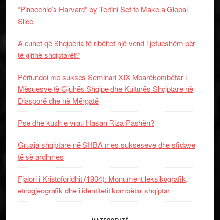
“Pinocchio’s Harvard” by Tertini Set to Make a Global
Slice
A duhet që Shqipëria të ribëhet një vend i jetueshëm për
të gjithë shqiptarët?
Përfundoi me sukses Seminari XIX Mbarëkombëtar i
Mësuesve të Gjuhës Shqipe dhe Kulturës Shqiptare në
Diasporë dhe në Mërgatë
Pse dhe kush e vrau Hasan Riza Pashën?
Gruaja shqiptare në SHBA mes sukseseve dhe sfidave
të së ardhmes
Fjalori i Kristoforidhit (1904): Monument leksikografik,
etnogjeografik dhe i identitetit kombëtar shqiptar