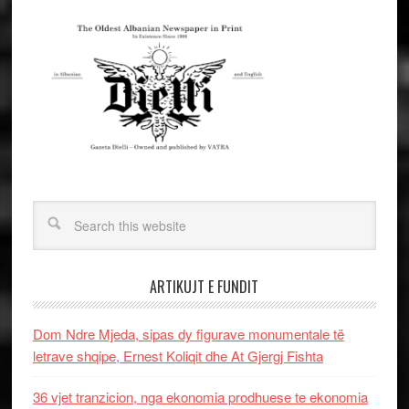
ARTIKUJT E FUNDIT
Dom Ndre Mjeda, sipas dy figurave monumentale të
letrave shqipe, Ernest Koliqit dhe At Gjergj Fishta
36 vjet tranzicion, nga ekonomia prodhuese te ekonomia