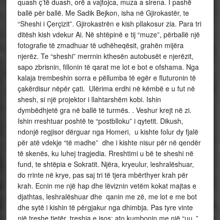
quash ç’të duash, orë a vajtojca, muza a sirena. I pashë
ballë për ballë. Me Sadik Bejkon, isha në Gjirokastër, te
“Sheshi i Çerçizit”. Gjirokastrën e kish pllakosur zia. Para tri
ditësh kish vdekur Ai. Në shtëpinë e tij “muze”, përballë një
fotografie të zmadhuar të udhëheqësit, grahën mijëra
njerëz. Te “sheshi” merrnin kthesën autobusët e njerëzit,
sapo zbrisnin, fillonin të qarat me lot e bot e ofshama. Nga
kalaja trembeshin sorra e pëllumba të egër e fluturonin të
çakërdisur nëpër çati. Ulërima erdhi në këmbë e u fut në
shesh, si një projektor i llahtarshëm kobi. Ishin
dymbëdhjetë gra në ballë të turmës. . Veshur krejt në zi.
Ishin rreshtuar poshtë te “postblloku” i qytetit. Dikush,
ndonjë regjisor dërguar nga Homeri, u kishte folur dy fjalë
për atë vdekje “të madhe” dhe i kishte nisur për në qendër
të skenës, ku luhej tragjedia. Rreshtimi u bë te sheshi në
fund, te shtëpia e Sokratit. Njëra, kryeulur, leshralëshuar,
do rrinte në krye, pas saj tri të tjera mbërthyer krah për
krah. Ecnin me një hap dhe lëviznin vetëm kokat majtas e
djathtas, leshralëshuar dhe qanin me zë, me lot e me bot
dhe sytë i kishin të përgjakur nga dhimbja. Pas tyre vinte
një treshe tjetër, treshja e isos; ato kumbonin me një “uu..”