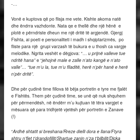
-…
Vonë e kuptova që po flisja me vete. Kishte akoma natë
dhe ëndrra vazhdonte. Nata qe e thellë dhe një hënë e
plotë e përndriste dheun me një dritë të argjendë. Gjergj
Fishta, ai poeti e personaliteti i madh i shqiptarizmës, po
fliste para një grupi varzash të bukura e u thosh ca vargje
melodike. Ngrita veshët e dëgjova: “…
u prijnë valleve tue
ndritë hana”
e “
jehojnë male e zalle n’ato kangë e n’ato
valle”… “tue m’u la, tue m’u flladitë, herë n’për hanë e herë
n’për dritë”.
Dhe për çudinë time fillova të bëja portretin e tyre me fjalët
e Fishtës. Them për çudinë time, se unë që nuk shquhem
për përmendësh, në ëndërr m’u kujtuan të tëra vargjet e
mësuara që para tridhjetë vjetësh për portretin e Zanave
(!)
“
Ardhë shtatit si breshana/Rreze dielli dora e llana/Ftyra
shtru n’flet t’drandofillit/Shartue zanin n’za t’bilbilit/Diçka