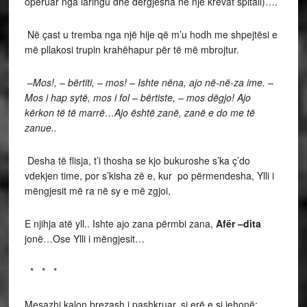
operuar nga laringu dhe dergjesha në një krevat spitali)….
Në çast u tremba nga një hije që m’u hodh me shpejtësi e
më pllakosi trupin krahëhapur për të më mbrojtur.
–
Mos!, – bërtiti, – mos! – Ishte nëna, ajo në-në-za ime. –
Mos i hap sytë, mos i fol – bërtiste, – mos dëgjo! Ajo
kërkon të të marrë…Ajo është zanë, zanë e do me të
zanue..
Desha të flisja, t’i thosha se kjo bukuroshe s’ka ç’do
vdekjen time, por s’kisha zë e, kur po përmendesha, Ylli i
mëngjesit më ra në sy e më zgjoi,
E njihja atë yll.. Ishte ajo zana përmbi zana,
Afër –dita
jonë…Ose Ylli i mëngjesit…
* * *
Mesazhi kalon brezash i pashkruar, si erë e si jehonë: