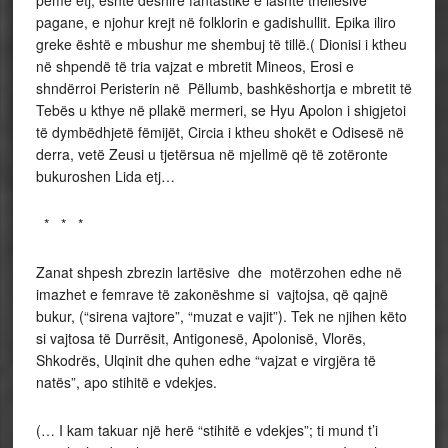
pemë etj, është dëshirë fantastike e lashtë thellësive
pagane, e njohur krejt në folklorin e gadishullit. Epika iliro
greke është e mbushur me shembuj të tillë.( Dionisi i ktheu
në shpendë të tria vajzat e mbretit Mineos, Erosi e
shndërroi Peristerin në Pëllumb, bashkëshortja e mbretit të
Tebës u kthye në pllakë mermeri, se Hyu Apolon i shigjetoi
të dymbëdhjetë fëmijët, Circia i ktheu shokët e Odisesë në
derra, vetë Zeusi u tjetërsua në mjellmë që të zotëronte
bukuroshen Lida etj…
* * *
Zanat shpesh zbrezin lartësive dhe motërzohen edhe në
imazhet e femrave të zakonëshme si vajtojsa, që qajnë
bukur, (“sirena vajtore”, “muzat e vajit”). Tek ne njihen këto
si vajtosa të Durrësit, Antigonesë, Apolonisë, Vlorës,
Shkodrës, Ulqinit dhe quhen edhe “vajzat e virgjëra të
natës”, apo stihitë e vdekjes.
(… I kam takuar një herë “stihitë e vdekjes”; ti mund t’i