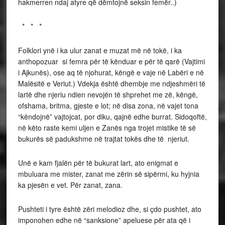
hakmerren ndaj atyre që dëmtojnë seksin femër..)
* * *
Folklori ynë i ka ulur zanat e muzat më në tokë, i ka
anthopozuar si femra për të kënduar e për të qarë (Vajtimi
i Ajkunës), ose aq të njohurat, këngë e vaje në Labëri e në
Malësitë e Veriut.) Vdekja është dhembje me ndjeshmëri të
lartë dhe njeriu ndien nevojën të shprehet me zë, këngë,
ofshama, britma, gjeste e lot; në disa zona, në vajet tona
“këndojnë” vajtojcat, por diku, qajnë edhe burrat. Sidoqoftë,
në këto raste kemi uljen e Zanës nga trojet mistike të së
bukurës së padukshme në trajtat tokës dhe të njeriut.
Unë e kam fjalën për të bukurat lart, ato enigmat e
mbuluara me mister, zanat me zërin së sipërmi, ku hyjnia
ka pjesën e vet. Për zanat, zana.
Pushteti i tyre është zëri melodioz dhe, si çdo pushtet, ato
imponohen edhe në “sanksione” apeluese për ata që i