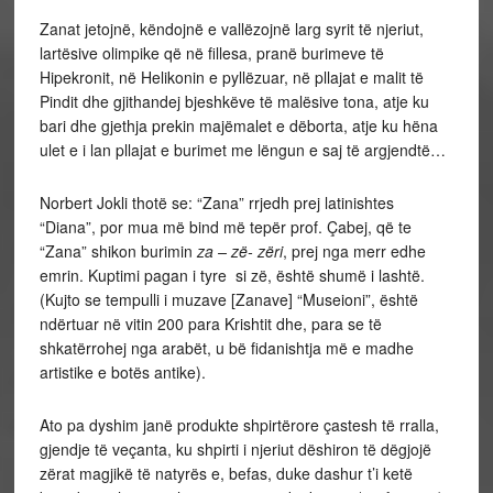
Zanat jetojnë, këndojnë e vallëzojnë larg syrit të njeriut,
lartësive olimpike që në fillesa, pranë burimeve të
Hipekronit, në Helikonin e pyllëzuar, në pllajat e malit të
Pindit dhe gjithandej bjeshkëve të malësive tona, atje ku
bari dhe gjethja prekin majëmalet e dëborta, atje ku hëna
ulet e i lan pllajat e burimet me lëngun e saj të argjendtë…
Norbert Jokli thotë se: “Zana” rrjedh prej latinishtes
“Diana”, por mua më bind më tepër prof. Çabej, që te
“Zana” shikon burimin
za – zë- zëri
, prej nga merr edhe
emrin. Kuptimi pagan i tyre si zë, është shumë i lashtë.
(Kujto se tempulli i muzave [Zanave] “Museioni”, është
ndërtuar në vitin 200 para Krishtit dhe, para se të
shkatërrohej nga arabët, u bë fidanishtja më e madhe
artistike e botës antike).
Ato pa dyshim janë produkte shpirtërore çastesh të rralla,
gjendje të veçanta, ku shpirti i njeriut dëshiron të dëgjojë
zërat magjikë të natyrës e, befas, duke dashur t’i ketë