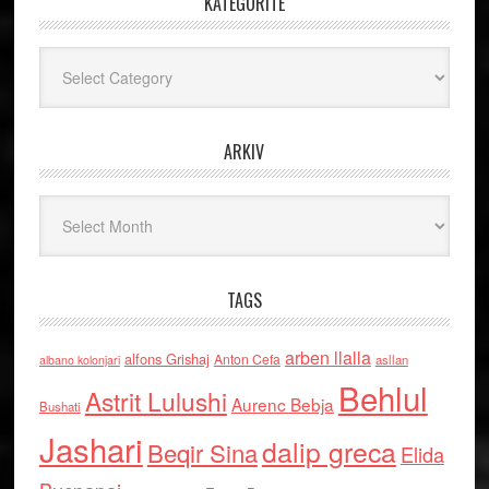
KATEGORITË
Kategoritë
ARKIV
Arkiv
TAGS
arben llalla
alfons Grishaj
Anton Cefa
asllan
albano kolonjari
Behlul
Astrit Lulushi
Aurenc Bebja
Bushati
Jashari
dalip greca
Beqir Sina
Elida