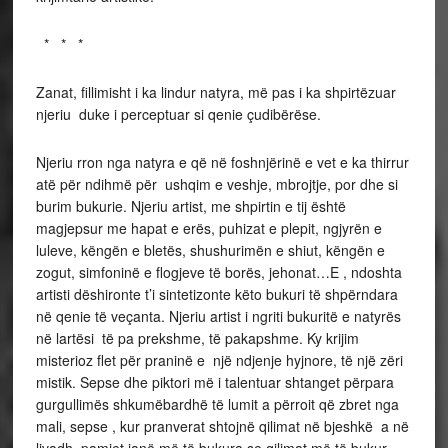
* * *
Zanat, fillimisht i ka lindur natyra, më pas i ka shpirtëzuar
njeriu duke i perceptuar si qenie çudibërëse.
Njeriu rron nga natyra e që në foshnjërinë e vet e ka thirrur
atë për ndihmë për ushqim e veshje, mbrojtje, por dhe si
burim bukurie. Njeriu artist, me shpirtin e tij është
magjepsur me hapat e erës, puhizat e plepit, ngjyrën e
luleve, këngën e bletës, shushurimën e shiut, këngën e
zogut, simfoninë e flogjeve të borës, jehonat…E , ndoshta
artisti dëshironte t’i sintetizonte këto bukuri të shpërndara
në qenie të veçanta. Njeriu artist i ngriti bukuritë e natyrës
në lartësi të pa prekshme, të pakapshme. Ky krijim
misterioz flet për praninë e një ndjenje hyjnore, të një zëri
mistik. Sepse dhe piktori më i talentuar shtanget përpara
gurgullimës shkumëbardhë të lumit a përroit që zbret nga
mali, sepse , kur pranverat shtojnë qilimat në bjeshkë a në