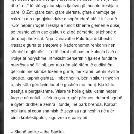
dhe “o…” të stërzgjatur sipas fjalëve që thoshte treshja e
parë. O Zot, çfarë zëri, çfarë ulërime, çfarë dhembje që
nxirrnin ato nga gjoksi duke e shpërndarë atë “Uu” e atë
“Oo” nëpër rrugë! Treshja e fundit kthente gjëmën e dukej
se trashte zërin ose gjakun e zi që përsëritej si jehonë e
derdhej ritmikisht. Nga Dunavati e Palortoja dridheshin
rrasat e gurta të shtëpive e kadërdhëmët rënkonin nën
këmbët e gjëmës… Tri të tjerat më pas artikulonin fjalë e
rrokje të ndryshme, ritmikisht përsëritnin fjalët e fundit të
marrëses së fillimit, por ato nën atë ritëm të çuditshëm
qëllonin me këmbë tokën e gurtë, me krahë, bënin lëvizje
kaotike, kapnin gishtat, i mbërthenin, bënin sikur i thyenin
e, aty-këtu gërricnin faqet e gushën me thonj. Kjo ishte
treshja e përgjakshme. Vilarë të hollë gjaku kishin nëpër
faqe e në nofull. Ulërima çau rrugët përmes, dritaret ngrinë
e qyteti dridhej e zemra i tundej në bark brenda. Korbat
mbi kala si copa shamish të zeza sa ngriheshin në ajër
binin krahëkëputur, ogurzeza e pafrymë.
– Skenë antike – tha Sadiku.