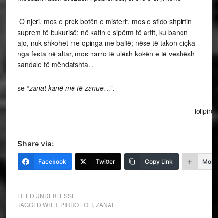
O njeri, mos e prek botën e misterit, mos e sfido shpirtin
suprem të bukurisë; në katin e sipërm të artit, ku banon
ajo, nuk shkohet me opinga me baltë; nëse të takon diçka
nga festa në altar, mos harro të ulësh kokën e të veshësh
sandale të mëndafshta..,
se “
zanat kanë me të zanue
…”.
lolipiro1945@gmai
Share via:
Facebook
Twitter
Copy Link
More
FILED UNDER:
ESSE
TAGGED WITH:
PIRRO LOLI
,
ZANAT