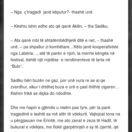
– Nga ç’tragjedi janë këputur?- thashë unë
– Kështu ishin edhe ato që qanë Akilin, – tha Sadiku.
– Ata qanë mbi të shtatëmbëdhjetë ditë e net, – thashë
unë, – pa shpallur zi kombëtare…Këto janë kooperativiste
nga Labëria…, atë të parën e njoh, ia merrte këngës në
festival, është një mjelëse e rendimenteve të larta në
“Bulo”.
Sadiku bëri buzën ne gaz, por unë vura re se ai qe
zverdhur, sikur i dridhej buza e orë e çast thithte cigaren…
Kishim frikë se diçka do ndodhte.
Dhe me hapin e gjëmës u nisëm pas tyre, për ta parë
tragjedinë e lashtë sa më afër të vdekurit. Vajtojcat tona na
u përgjasuan me Erinitë, me ato zanat e zeza të Hadit, të
bukurat e vdekjes, me flokë gjarpërinjsh e sy të zjarrtë, që