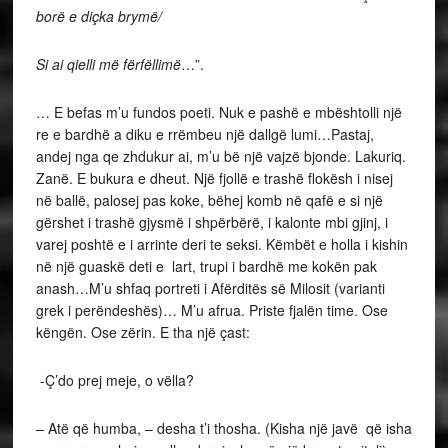
borë e diçka brymë/
Si ai qielli më fërfëllimë
…”.
… E befas m’u fundos poeti. Nuk e pashë e mbështolli një
re e bardhë a diku e rrëmbeu një dallgë lumi…Pastaj,
andej nga qe zhdukur ai, m’u bë një vajzë bjonde. Lakuriq.
Zanë. E bukura e dheut. Një fjollë e trashë flokësh i nisej
në ballë, palosej pas koke, bëhej komb në qafë e si një
gërshet i trashë gjysmë i shpërbërë, i kalonte mbi gjinj, i
varej poshtë e i arrinte deri te seksi. Këmbët e holla i kishin
në një guaskë deti e lart, trupi i bardhë me kokën pak
anash…M’u shfaq portreti i Afërditës së Milosit (varianti
grek i perëndeshës)… M’u afrua. Priste fjalën time. Ose
këngën. Ose zërin. E tha një çast:
-Ç’do prej meje, o vëlla?
– Atë që humba, – desha t’i thosha. (Kisha një javë që isha