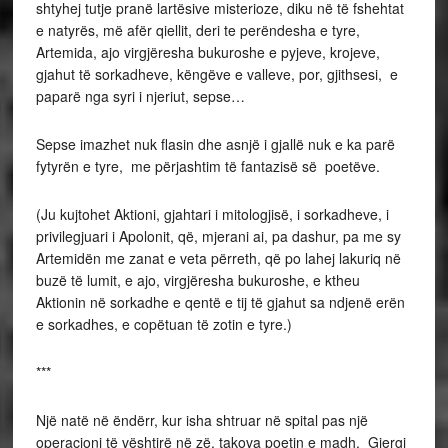
shtyhej tutje pranë lartësive misterioze, diku në të fshehtat
e natyrës, më afër qiellit, deri te perëndesha e tyre,
Artemida, ajo virgjëresha bukuroshe e pyjeve, krojeve,
gjahut të sorkadheve, këngëve e valleve, por, gjithsesi, e
paparë nga syri i njeriut, sepse…
Sepse imazhet nuk flasin dhe asnjë i gjallë nuk e ka parë
fytyrën e tyre, me përjashtim të fantazisë së poetëve.
(Ju kujtohet Aktioni, gjahtari i mitologjisë, i sorkadheve, i
privilegjuari i Apolonit, që, mjerani ai, pa dashur, pa me sy
Artemidën me zanat e veta përreth, që po lahej lakuriq në
buzë të lumit, e ajo, virgjëresha bukuroshe, e ktheu
Aktionin në sorkadhe e qentë e tij të gjahut sa ndjenë erën
e sorkadhes, e copëtuan të zotin e tyre.)
***
Një natë në ëndërr, kur isha shtruar në spital pas një
operacioni të vështirë në zë, takova poetin e madh, Gjergj