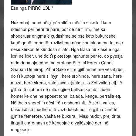
Ese nga PIRRO LOLI/
Nuk mbaj mend në ç’ përrallë a mësim shkolle i kam
ndeshur për herë të parë, por që në fillim, më ka
shoqëruar enigma e çuditshme se pse këto bukuroshe
kanë qenë edhe të rrezikshme nëse kontakton me to, ose
nëse kërkon të këndosh si ato. Nga klasa në klasë e nga
libri në libër, unë do t’i plotësoja njohuritë për to, do pyesja
e do debatoja edhe me profesorët e mi Eqrem Çabej,
Shaban Demiraj, Zihni Sako etj. e gjithmonë me vështirësi,
do t’i kuptoja herë si hyjni, herë si xhinde, herë zana, herë
muza, herë sirena, shtojzavalle(shtoju , o Zot vallet) etj, të
gjitha të njohura në mitologjinë ballkanike në Iliadën
homerike dhe në eposet tona, balada, këngë, përralla etj.
Në thelb shprehin dëshirën e shumimit, të zërit, valles,
bukurisë së madhe e të vazhdueshme. Të gjitha janë të
gjinisë femërore, vasha të bukura, “Miss-nudo”, prej drite,
tingulli e aromash që këndojnë e vallëzojnë deri në
magjepsje.