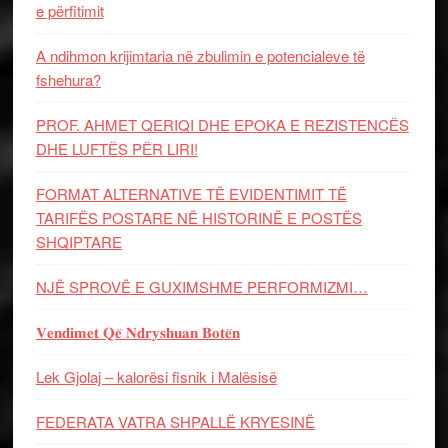
e përfitimit
A ndihmon krijimtaria në zbulimin e potencialeve të
fshehura?
PROF. AHMET QERIQI DHE EPOKA E REZISTENCЁS
DHE LUFTЁS PЁR LIRI!
FORMAT ALTERNATIVE TË EVIDENTIMIT TË
TARIFËS POSTARE NË HISTORINË E POSTËS
SHQIPTARE
NJË SPROVË E GUXIMSHME PERFORMIZMI…
𝐕𝐞𝐧𝐝𝐢𝐦𝐞𝐭 𝐐𝐞̈ 𝐍𝐝𝐫𝐲𝐬𝐡𝐮𝐚𝐧 𝐁𝐨𝐭𝐞̈𝐧
Lek Gjolaj – kalorësi fisnik i Malësisë
FEDERATA VATRA SHPALLË KRYESINË