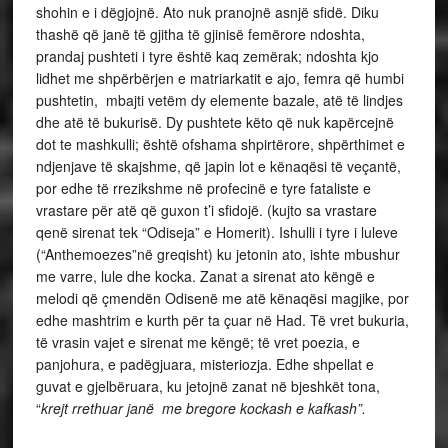
shohin e i dëgjojnë. Ato nuk pranojnë asnjë sfidë. Diku
thashë që janë të gjitha të gjinisë femërore ndoshta,
prandaj pushteti i tyre është kaq zemërak; ndoshta kjo
lidhet me shpërbërjen e matriarkatit e ajo, femra që humbi
pushtetin, mbajti vetëm dy elemente bazale, atë të lindjes
dhe atë të bukurisë. Dy pushtete këto që nuk kapërcejnë
dot te mashkulli; është ofshama shpirtërore, shpërthimet e
ndjenjave të skajshme, që japin lot e kënaqësi të veçantë,
por edhe të rrezikshme në profecinë e tyre fataliste e
vrastare për atë që guxon t’i sfidojë. (kujto sa vrastare
qenë sirenat tek “Odiseja” e Homerit). Ishulli i tyre i luleve
(“Anthemoezes”në greqisht) ku jetonin ato, ishte mbushur
me varre, lule dhe kocka. Zanat a sirenat ato këngë e
melodi që çmendën Odisenë me atë kënaqësi magjike, por
edhe mashtrim e kurth për ta çuar në Had. Të vret bukuria,
të vrasin vajet e sirenat me këngë; të vret poezia, e
panjohura, e padëgjuara, misteriozja. Edhe shpellat e
guvat e gjelbëruara, ku jetojnë zanat në bjeshkët tona,
“
krejt rrethuar janë me bregore kockash e kafkash”.