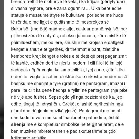
brenda rrethit të njohurive të veta, i ka krijuar (përfytyruar)
si vasha hyjnore, orë e zana ogurmira… U ka bërë edhe
statuja e muzeume atyre të bukurave, por edhe me huqe
të rënda e me ligjet e çuditshme të mosprekjes së
Bukurisë (me B të madhe); atje, caktuar pranë hyjnisë, por
gjithsesi zëra të natyrës, reflekse jehonash, zëra mistike të
paimitueshëm, melodi ere, shushurimë krojesh e dallgësh,
këngët e shiut e të gjethes, drithërimat e barit, zilet dhe
këmborët; krejt këngët e tokës e të detit që prej paganizmit
të lashtë, erdhën deri te njeriu modern i cili filloi të imitojë
sadopak nëpër vegla, kallama, bilbila, fyej curle, çifteli, lira
e deri te veglat e sotme elektronike e orkestra moderne së
bashku me shenjat e tyre (grafinë) në pentagram, imazhi i
parë i të cilit ka qenë hedhja e “yllit” në pentagram (një pikë
në vijë apo fushë). Sepse çdo yll nga pozicioni që ka, jep
edhe tinguj të ndryshëm. Grekët e lashtë ngriheshin nga
gjumi dhe dëgjonin muzikë yjesh). Pentagrami me notat
dhe kodet e veta me kombinacionet e pafundme, është
shenja
më e kompletuar simbolike në të gjithë artet, që e
bën muzikën mbretëreshën e padiskutueshme të çdo
krijimtarie artistike.