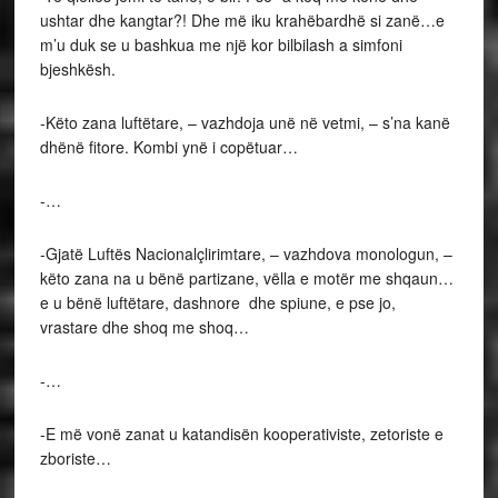
ushtar dhe kangtar?! Dhe më iku krahëbardhë si zanë…e
m’u duk se u bashkua me një kor bilbilash a simfoni
bjeshkësh.
-Këto zana luftëtare, – vazhdoja unë në vetmi, – s’na kanë
dhënë fitore. Kombi ynë i copëtuar…
-…
-Gjatë Luftës Nacionalçlirimtare, – vazhdova monologun, –
këto zana na u bënë partizane, vëlla e motër me shqaun…
e u bënë luftëtare, dashnore dhe spiune, e pse jo,
vrastare dhe shoq me shoq…
-…
-E më vonë zanat u katandisën kooperativiste, zetoriste e
zboriste…