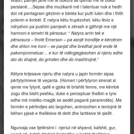
livadh, pamjet janë më të bukura se qilimat më të bukur
persianë….Sepse dhe muzikanti më i talentuar nuk e hedh
dot në pentagram gëzimin e bletës kur puth lulen dhe i thith
polenin e ëmbël. E natyra këtu trupëzohet, këtu lëviz e
ndryshon pa pushim pamjesh e zërash e gjithnjë me një
harmoni e simetri të përsosur. “
Natyra arrin tek e
përsosura –
thotë Emerson
– pa asnjë tronditje e kërcënim
dhe shton me ironi – se panjat dhe bredhat janë ende të
pakomprometuar… e kur të ndërgjegjesohen si njeriu edhe
ato do shajnë, do grinden dhe do mashtrojnë.”
Këtyre krijesave njeriu dhe natyra u japin formën sipas
përfytyrimeve të veçanta. (Homeri i përfytyron sirenat si
qenie me fytyrë, qafë e gjoks të brishtë femre, me këmbë
zogu dhe bisht peshku, duke e perceptuar thelbin e tyre
edhe më mistiko-magjik se aedët paganë pararendës). Me
formën e përlindjes ato largohen, animizohen e tentojnë të
bëhen pjesë e thellësive të detit dhe lartësive të qiellit.
Ngurosja ose tjetërsimi i njeriut në shpend, kafshë, gur,