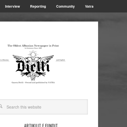
Interview
Reporting
Community
Vatra
ARTIKUJT E FUNDIT