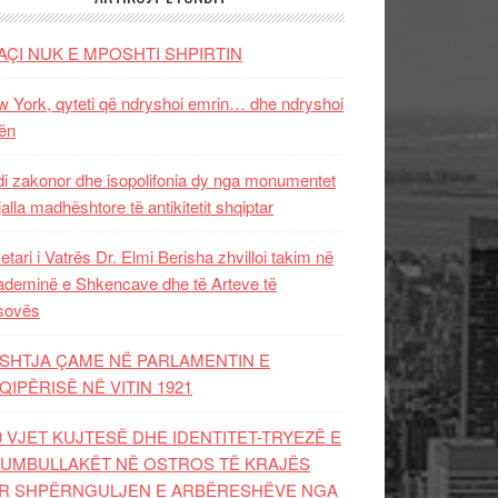
AÇI NUK E MPOSHTI SHPIRTIN
 York, qyteti që ndryshoi emrin… dhe ndryshoi
ën
i zakonor dhe isopolifonia dy nga monumentet
jalla madhështore të antikitetit shqiptar
etari i Vatrës Dr. Elmi Berisha zhvilloi takim në
deminë e Shkencave dhe të Arteve të
sovës
SHTJA ÇAME NË PARLAMENTIN E
QIPËRISË NË VITIN 1921
0 VJET KUJTESË DHE IDENTITET-TRYEZË E
UMBULLAKËT NË OSTROS TË KRAJËS
R SHPËRNGULJEN E ARBËRESHËVE NGA