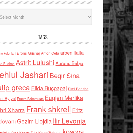
iv
TAGS
arben llalla
alfons Grishaj
Anton Cefa
no kolonjari
Astrit Lulushi
Aurenc Bebja
an Bushati
ehlul Jashari
Beqir Sina
alip greca
Elida Buçpapaj
Elmi Berisha
Eugjen Merlika
er Bytyci
Ermira Babamusta
Frank shkreli
hri Xharra
Fritz
Ilir Levonja
Gezim Llojdia
dovani
kosova
rviste
Kolec Traboini
Keze Kozeta Zylo