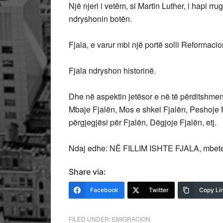
Një njeri i vetëm, si Martin Luther, i hapi r
ndryshonin botën.
Fjala, e varur mbi një portë solli Reformacio
Fjala ndryshon historinë.
Dhe në aspektin jetësor e në të përditshmen
Mbaje Fjalën, Mos e shkel Fjalën, Peshoje F
përgjegjësi për Fjalën, Dëgjoje Fjalën, etj.
Ndaj edhe: NË FILLIM ISHTE FJALA, mbetet 
Share via:
Facebook
Twitter
Copy Li
FILED UNDER:
EMIGRACION