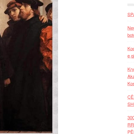
SP
New
bot
Kod
e g
Kry
Aka
Ko
ÇË
SH
30
RR
PË