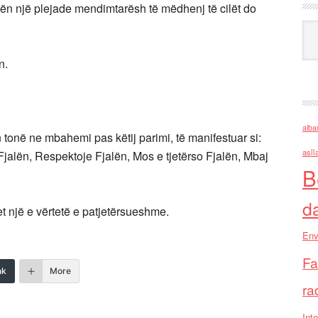
rugën një plejade mendimtarësh të mëdhenj të cilët do
Ark
n.
alba
 tonë ne mbahemi pas këtij parimi, të manifestuar si:
asll
jalën, Respektoje Fjalën, Mos e tjetërso Fjalën, Mbaj
B
d
një e vërtetë e patjetërsueshme.
Env
Fa
nk
More
ra
Inte