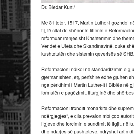
Dr. Bledar Kurti/
Më 31 tetor, 1517,
Martin Luther-i gozhdoi n
tij, të cilat do shënonin fillimin e Reformac
reformuar rrënjësisht Krishterimin dhe theme
Vendet e Ulëta dhe Skandinavinë, duke shë
kushtetutën dhe sistemin qeverisës së SHB
Reformacioni ndikoi në standardizimin e gj
gjermanishten, etj, përfshirë edhe gjuhën sh
nga përkthimi i Martin Luther-it i Biblës në 
formulën e pagëzimit, liturgjinë dhe shërb
Reformacioni tronditi monarkitë dhe suprema
ndërgjegjes”, e cila prevalon mbi çdo autori
ligjeve dhe forcimin e sundimit të ligjit, në k
dhe ndarjes së pushteteve; ndryshoi artin d