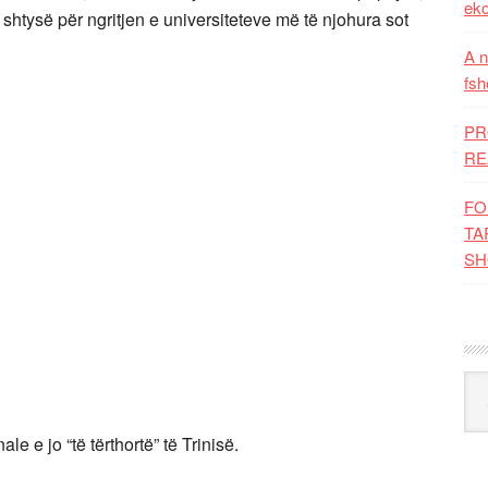
eko
 shtysë për ngritjen e universiteteve më të njohura sot
A n
fsh
PR
RE
FO
TA
SH
Kat
e e jo “të tërthortë” të Trinisë.