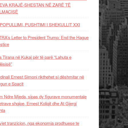
EVA KRAJË-SHESTAN NË ZARË TË
LMACISË
POPULLIMI, PUSHTIMI I SHEKULLIT XXI
RA’s Letter to President Trump: End the Hague
ustice
 Tirana në Kukaj për të parë “Lahuta e
ësisë”
dinali Ernest Simoni rikthehet si dëshmitar në
gun e Spaçit
 Ndre Mjeda, sipas dy figurave monumentale
letrave shqipe, Ernest Koliqit dhe At Gjergj
hta
vjet tranzicion, nga ekonomia prodhuese te