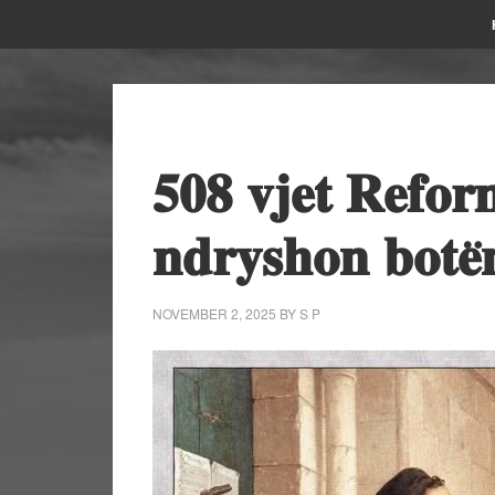
𝟓𝟎𝟖 𝐯𝐣𝐞𝐭 𝐑𝐞𝐟𝐨𝐫
𝐧𝐝𝐫𝐲𝐬𝐡𝐨𝐧 𝐛𝐨𝐭𝐞̈
NOVEMBER 2, 2025
BY
S P