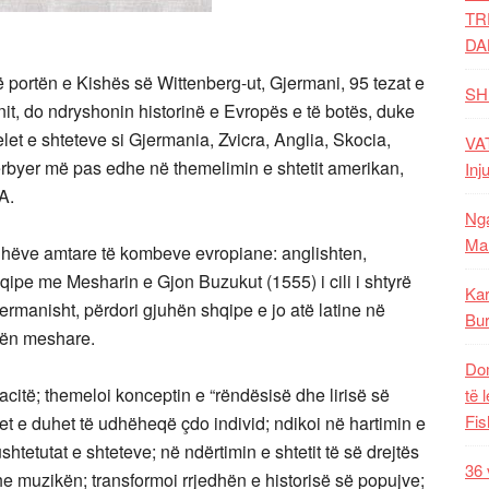
TR
DA
ë portën e Kishës së Wittenberg-ut, Gjermani, 95 tezat e
SH
ionit, do ndryshonin historinë e Evropës e të botës, duke
let e shteteve si Gjermania, Zvicra, Anglia, Skocia,
VAT
rbyer më pas edhe në themelimin e shtetit amerikan,
Inj
A.
Nga
Mal
uhëve amtare të kombeve evropiane: anglishten,
qipe me Mesharin e Gjon Buzukut (1555) i cili i shtyrë
Kar
gjermanisht, përdori gjuhën shqipe e jo atë latine në
Bur
esën meshare.
Dom
citë; themeloi konceptin e “rëndësisë dhe lirisë së
të 
Fis
tet e duhet të udhëheqë çdo individ; ndikoi në hartimin e
ushtetutat e shteteve; në ndërtimin e shtetit të së drejtës
36 
he muzikën; transformoi rrjedhën e historisë së popujve;