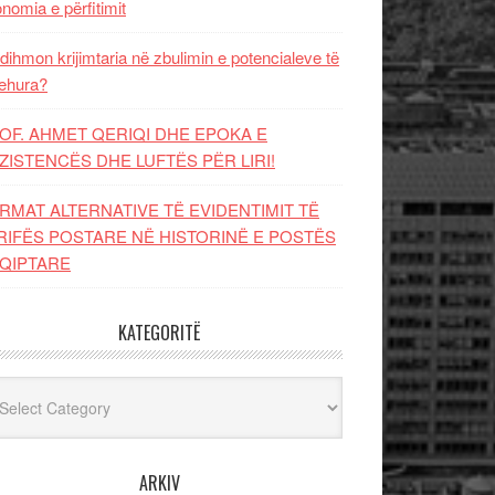
nomia e përfitimit
dihmon krijimtaria në zbulimin e potencialeve të
ehura?
OF. AHMET QERIQI DHE EPOKA E
ZISTENCЁS DHE LUFTЁS PЁR LIRI!
RMAT ALTERNATIVE TË EVIDENTIMIT TË
RIFËS POSTARE NË HISTORINË E POSTËS
QIPTARE
KATEGORITË
egoritë
ARKIV