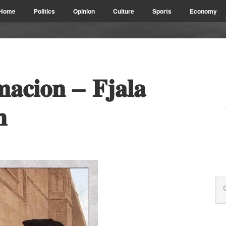
Home
Politics
Opinion
Culture
Sports
Economy
𝐦𝐚𝐜𝐢𝐨𝐧 – 𝐅𝐣𝐚𝐥𝐚
𝐧