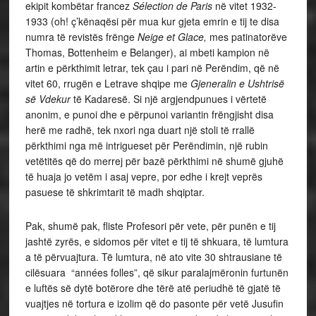
ekipit kombëtar francez
Sélection de Paris
në vitet 1932-
1933 (oh! ç’kënaqësi për mua kur gjeta emrin e tij te disa
numra të revistës frënge
Neige et Glace,
mes patinatorëve
Thomas, Bottenheim e Belanger), ai mbeti kampion në
artin e përkthimit letrar, tek çau i pari në Perëndim, që në
vitet 60, rrugën e Letrave shqipe me
Gjeneralin e Ushtrisë
së Vdekur
të Kadaresë. Si një argjendpunues i vërtetë
anonim, e punoi dhe e përpunoi variantin frëngjisht disa
herë me radhë, tek nxori nga duart një stoli të rrallë
përkthimi nga më intrigueset për Perëndimin, një rubin
vetëtitës që do merrej për bazë përkthimi në shumë gjuhë
të huaja jo vetëm i asaj vepre, por edhe i krejt veprës
pasuese të shkrimtarit të madh shqiptar.
Pak, shumë pak, fliste Profesori për vete, për punën e tij
jashtë zyrës, e sidomos për vitet e tij të shkuara, të lumtura
a të përvuajtura. Të lumtura, në ato vite 30 shtrausiane të
cilësuara “années folles”, që sikur paralajmëronin furtunën
e luftës së dytë botërore dhe tërë atë periudhë të gjatë të
vuajtjes në tortura e izolim që do pasonte për vetë Jusufin