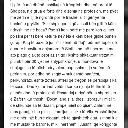
tij për të më dhënë fashikuj në frëngjisht dhe, në prani të
Shqipes, një grua e fortë dhe e zonja në profesion, më pyet
me zërin e tij të ngrohtë por të trashë, si t’i gërryente
honinë e grykës: “Si e shpjegon ti që Jusufi bën gjithë këto
ndryshime në boca? Pse s’i keni bërë më parë korrigjimet,
po i lini për t’i bërë këtu te ne? Na e keni bërë gjithë punën
çorap! Kaq të pazotë jeni?” I zënë në “faj”, për më tepër që
duart e buavitura dhjamore të Stathit po më tmerronin me
ato plagë gjak të psoriazisit që i kishte shkaktuar rrezatimi i
plumbit për 30 vjet në shtypshkronjë, u mundova të
shpjegoj se të bësh ndryshime papushim – jo vetëm në
përkthim, por edhe në shqip – nuk është paaftësi,
përkundrazi, është zotësi, aftësi që tregon se përsosja s’ka
të sosur. Dhe kjo arrihet vetëm kur ke njohje të thellë të
gjuhës dhe të profesionit. Pasandaj u ripërsërita shprehjen
e Zaferit kur thosh: “Bocat janë si ai thesi i zbrazur i miellit,
që shkunde sa të duash, prapë miell do qisë”. Zaferi, në
mos gaboj, ishte pinjoll i familjes fisnike të Vila-Frashëllinjve
me emër, një burrë elegant tek të gjashtëdhjetat, simpatik e
me mustak të bardhë, mik i hershëm i Jusufit, që korigjonte