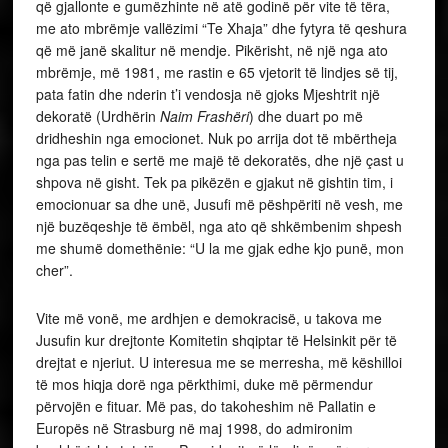
që gjallonte e gumëzhinte në atë godinë për vite të tëra,
me ato mbrëmje vallëzimi “Te Xhaja” dhe fytyra të qeshura
që më janë skalitur në mendje. Pikërisht, në një nga ato
mbrëmje, më 1981, me rastin e 65 vjetorit të lindjes së tij,
pata fatin dhe nderin t’i vendosja në gjoks Mjeshtrit një
dekoratë (Urdhërin
Naim Frashëri
) dhe duart po më
dridheshin nga emocionet. Nuk po arrija dot të mbërtheja
nga pas telin e sertë me majë të dekoratës, dhe një çast u
shpova në gisht. Tek pa pikëzën e gjakut në gishtin tim, i
emocionuar sa dhe unë, Jusufi më pëshpëriti në vesh, me
një buzëqeshje të ëmbël, nga ato që shkëmbenim shpesh
me shumë domethënie: “U la me gjak edhe kjo punë, mon
cher”.
Vite më vonë, me ardhjen e demokracisë, u takova me
Jusufin kur drejtonte Komitetin shqiptar të Helsinkit për të
drejtat e njeriut. U interesua me se merresha, më këshilloi
të mos hiqja dorë nga përkthimi, duke më përmendur
përvojën e fituar. Më pas, do takoheshim në Pallatin e
Europës në Strasburg në maj 1998, do admironim