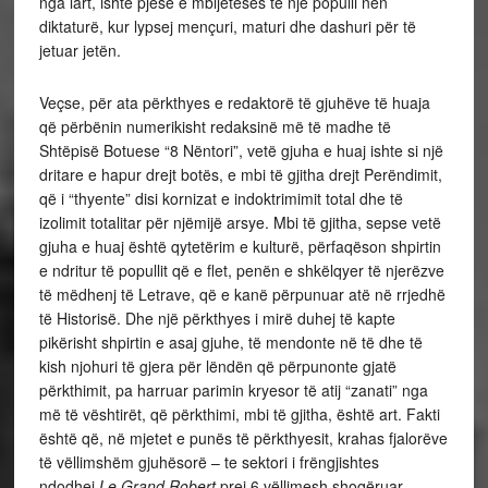
nga lart, ishte pjesë e mbijetesës të një populli nën
diktaturë, kur lypsej mençuri, maturi dhe dashuri për të
jetuar jetën.
Veçse, për ata përkthyes e redaktorë të gjuhëve të huaja
që përbënin numerikisht redaksinë më të madhe të
Shtëpisë Botuese “8 Nëntori”, vetë gjuha e huaj ishte si një
dritare e hapur drejt botës, e mbi të gjitha drejt Perëndimit,
që i “thyente” disi kornizat e indoktrimimit total dhe të
izolimit totalitar për njëmijë arsye. Mbi të gjitha, sepse vetë
gjuha e huaj është qytetërim e kulturë, përfaqëson shpirtin
e ndritur të popullit që e flet, penën e shkëlqyer të njerëzve
të mëdhenj të Letrave, që e kanë përpunuar atë në rrjedhë
të Historisë. Dhe një përkthyes i mirë duhej të kapte
pikërisht shpirtin e asaj gjuhe, të mendonte në të dhe të
kish njohuri të gjera për lëndën që përpunonte gjatë
përkthimit, pa harruar parimin kryesor të atij “zanati” nga
më të vështirët, që përkthimi, mbi të gjitha, është art. Fakti
është që, në mjetet e punës të përkthyesit, krahas fjalorëve
të vëllimshëm gjuhësorë – te sektori i frëngjishtes
ndodhej
Le Grand Robert
prej 6 vëllimesh shoqëruar