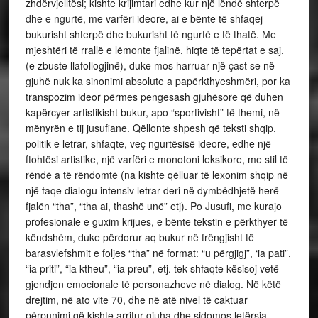
zhdërvjelltësi; kishte krijimtari edhe kur një lëndë shterpë
dhe e ngurtë, me varfëri ideore, ai e bënte të shfaqej
bukurisht shterpë dhe bukurisht të ngurtë e të thatë. Me
mjeshtëri të rrallë e lëmonte fjalinë, hiqte të tepërtat e saj,
(e zbuste llafollogjinë), duke mos harruar një çast se në
gjuhë nuk ka sinonimi absolute a papërkthyeshmëri, por ka
transpozim ideor përmes pengesash gjuhësore që duhen
kapërcyer artistikisht bukur, apo “sportivisht” të themi, në
mënyrën e tij jusufiane. Qëllonte shpesh që teksti shqip,
politik e letrar, shfaqte, veç ngurtësisë ideore, edhe një
ftohtësi artistike, një varfëri e monotoni leksikore, me stil të
rëndë a të rëndomtë (na kishte qëlluar të lexonim shqip në
një faqe dialogu intensiv letrar deri në dymbëdhjetë herë
fjalën “tha”, “tha ai, thashë unë” etj). Po Jusufi, me kurajo
profesionale e guxim krijues, e bënte tekstin e përkthyer të
këndshëm, duke përdorur aq bukur në frëngjisht të
barasvlefshmit e foljes “tha” në format: “u përgjigj”, ‘ia pati”,
“ia priti”, “ia ktheu”, “ia preu”, etj. tek shfaqte kësisoj vetë
gjendjen emocionale të personazheve në dialog. Në këtë
drejtim, në ato vite 70, dhe në atë nivel të caktuar
përpunimi që kishte arritur gjuha dhe sidomos letërsia