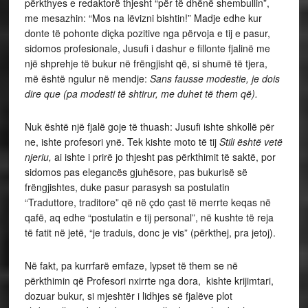
përkthyes e redaktorë thjesht “për të dhënë shembullin”,
me mesazhin: “Mos na lëvizni bishtin!” Madje edhe kur
donte të pohonte diçka pozitive nga përvoja e tij e pasur,
sidomos profesionale, Jusufi i dashur e fillonte fjalinë me
një shprehje të bukur në frëngjisht që, si shumë të tjera,
më është ngulur në mendje:
Sans fausse modestie, je dois
dire que (pa modesti të shtirur, me duhet të them që).
Nuk është një fjalë goje të thuash: Jusufi ishte shkollë për
ne, ishte profesori ynë. Tek kishte moto të tij
Stili është vetë
njeriu,
ai ishte i prirë jo thjesht pas përkthimit të saktë, por
sidomos pas elegancës gjuhësore, pas bukurisë së
frëngjishtes, duke pasur parasysh sa postulatin
“Traduttore, traditore” që në çdo çast të merrte keqas në
qafë, aq edhe “postulatin e tij personal”, në kushte të reja
të fatit në jetë, “je traduis, donc je vis” (përkthej, pra jetoj).
Në fakt, pa kurrfarë emfaze, lypset të them se në
përkthimin që Profesori nxirrte nga dora, kishte krijimtari,
dozuar bukur, si mjeshtër i lidhjes së fjalëve plot