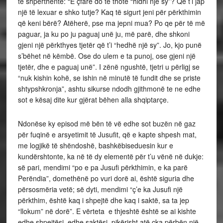
të shpërthente: “E çfarë do të thotë “hidhi një sy”? Që t’i jap
një të lexuar e shko tutje? Kaq të sigurt jeni për përkthimin
që keni bërë? Atëherë, pse ma jepni mua? Po qe për të më
paguar, ja ku po ju paguaj unë ju, më parë, dhe shkoni
gjeni një përkthyes tjetër që t’i “hedhë një sy”. Jo, kjo punë
s’bëhet në këmbë. Ose do ulem e ta punoj, ose gjeni një
tjetër, dhe e paguaj unë”. I zënë ngushtë, tjetri u përligj se
“nuk kishin kohë, se ishin në minutë të fundit dhe se priste
shtypshkronja”, ashtu sikurse ndodh gjithmonë te ne edhe
sot e kësaj dite kur gjërat bëhen alla shqiptarçe.
Ndonëse ky episod më bën të vë edhe sot buzën në gaz
për fuqinë e arsyetimit të Jusufit, që e kapte shpesh mat,
me logjikë të shëndoshë, bashkëbiseduesin kur e
kundërshtonte, ka në të dy elementë për t’u vënë në dukje:
së pari, mendimi “po e pa Jusufi përkthimin, e ka parë
Perëndia”, domethënë po vuri dorë ai, është siguria dhe
përsosmëria vetë; së dyti, mendimi “ç’e ka Jusufi një
përkthim, është kaq i shpejtë dhe kaq i saktë, sa ta jep
“llokum” në dorë”. E vërteta e thjeshtë është se ai kishte
edhe shpejtësi, edhe saktësi, pikërisht atë çka përbën një