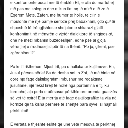
e konfrontonte bocat me të ëmblën Eli, e cila do martohej
më pas me kolegun dhe mikun tim aq të mirë e të zotë
Eqerem Mete. Zaferi, me humor të hollë, të cilin e
mbulonte me një pamje serioze prej babaxhani, çdo
qui
të
shpeshtë të frëngjishtes e shqiptonte shkarazi gjatë
konfrontimit në mënyrën e vjetër dialektore të shqipes
qi
,
dhe ne mezi mbanim buzëqeshjen, edhe pse ai gjoja
vërenjtej e rrudhosej si për të na thënë: “Po ju, ç’keni, pse
zgërdhiheni?”
Po le t’i rikthehem Mjeshtrit, pa u hallakatur kujtimeve. Eh,
Jusuf përsosmëria! Sa do desha sot, o Zot, të më binte në
dorë një faqe daktilografimi mbushur me redaktime
jusufiane, një tekst krejt të nxirë nga portamina e tij, ku
formohej ajo perla e përsosur përkthimore brenda guaskës
së vet të nxirë! E ta merrja atë faqe daktilografike ta vija në
kornizë që ta kisha përherë të shenjtë para syve, si hajmali
përkthimi!
E vërteta e thjeshtë është që unë vetë mësova të përkthej