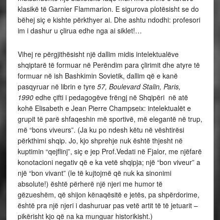
klasikë të Garnier Flammarion. E sigurova plotësisht se do
bëhej siç e kishte përkthyer ai. Dhe ashtu ndodhi: profesori
im i dashur u çlirua edhe nga ai siklet!…
Vihej re përgjithësisht një dallim midis intelektualëve
shqiptarë të formuar në Perëndim para çlirimit dhe atyre të
formuar në ish Bashkimin Sovietik, dallim që e kanë
pasqyruar në librin e tyre
57, Boulevard Stalin, Paris,
1990
edhe çifti i pedagogëve frëngj në Shqipëri në atë
kohë Elisabeth e Jean Pierre Champseix: intelektualët e
grupit të parë shfaqeshin më sportivë, më elegantë në trup,
më “bons viveurs”. (Ja ku po ndesh këtu në vështirësi
përkthimi shqip. Jo, kjo shprehje nuk është thjesht në
kuptimin “qejflinj”, siç e jep Prof.Vedati në Fjalor, me njëfarë
konotacioni negativ që e ka vetë shqipja; një “bon viveur” a
një “bon vivant” (le të kujtojmë që nuk ka sinonimi
absolute!) është përherë një njeri me humor të
gëzueshëm, që shijon kënaqësitë e jetës, pa shpërdorime,
është pra një njeri i dashuruar pas vetë artit të të jetuarit –
pikërisht kjo që na ka munguar historikisht.)