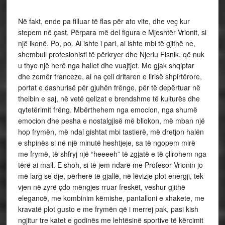
Në fakt, ende pa filluar të flas për ato vite, dhe veç kur
stepem në çast. Përpara më del figura e Mjeshtër Vrionit, si
një ikonë. Po, po. Ai ishte i pari, ai ishte mbi të gjithë ne,
shembull profesionisti të përkryer dhe Njeriu Fisnik, që nuk
u thye një herë nga hallet dhe vuajtjet. Me gjak shqiptar
dhe zemër franceze, ai na çeli dritaren e lirisë shpirtërore,
portat e dashurisë për gjuhën frënge, për të depërtuar në
thelbin e saj, në vetë qelizat e brendshme të kulturës dhe
qytetërimit frëng. Mbërthehem nga emocion, nga shumë
emocion dhe pesha e nostalgjisë më bllokon, më mban një
hop frymën, më ndal gishtat mbi tastierë, më dretjon halën
e shpinës si në një minutë heshtjeje, sa të ngopem mirë
me frymë, të shfryj një “heeeeh” të zgjatë e të çlirohem nga
tërë ai mall. E shoh, si të jem ndarë me Profesor Vrionin jo
më larg se dje, përherë të gjallë, në lëvizje plot energji, tek
vjen në zyrë çdo mëngjes rruar freskët, veshur gjithë
elegancë, me kombinim këmishe, pantalloni e xhakete, me
kravatë plot gusto e me frymën që i merrej pak, pasi kish
ngjitur tre katet e godinës me lehtësinë sportive të kërcimit