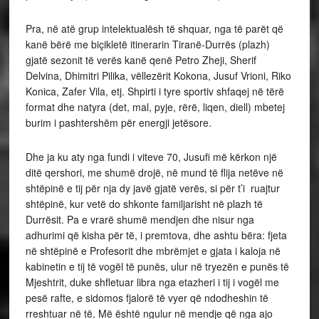
Pra, në atë grup intelektualësh të shquar, nga të parët që
kanë bërë me biçikletë itinerarin Tiranë-Durrës (plazh)
gjatë sezonit të verës kanë qenë Petro Zheji, Sherif
Delvina, Dhimitri Pilika, vëllezërit Kokona, Jusuf Vrioni, Riko
Konica, Zafer Vila, etj. Shpirti i tyre sportiv shfaqej në tërë
format dhe natyra (det, mal, pyje, rërë, liqen, diell) mbetej
burim i pashtershëm për energji jetësore.
Dhe ja ku aty nga fundi i viteve 70, Jusufi më kërkon një
ditë qershori, me shumë drojë, në mund të flija netëve në
shtëpinë e tij për nja dy javë gjatë verës, si për t’i ruajtur
shtëpinë, kur vetë do shkonte familjarisht në plazh të
Durrësit. Pa e vrarë shumë mendjen dhe nisur nga
adhurimi që kisha për të, i premtova, dhe ashtu bëra: fjeta
në shtëpinë e Profesorit dhe mbrëmjet e gjata i kaloja në
kabinetin e tij të vogël të punës, ulur në tryezën e punës të
Mjeshtrit, duke shfletuar libra nga etazheri i tij i vogël me
pesë rafte, e sidomos fjalorë të vyer që ndodheshin të
rreshtuar në të. Më është ngulur në mendje që nga ajo