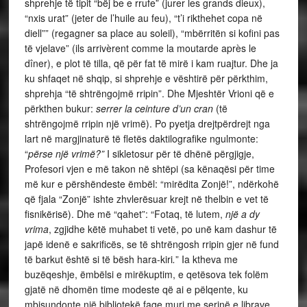
shprehje të tipit “bëj be e rrufe” (jurer les grands dieux),
“nxis urat” (jeter de l’huile au feu), “t’i rikthehet copa në
diell”” (regagner sa place au soleil), “mbërritën si kofini pas
të vjelave” (ils arrivèrent comme la moutarde après le
dîner), e plot të tilla, që për fat të mirë i kam ruajtur. Dhe ja
ku shfaqet në shqip, si shprehje e vështirë për përkthim,
shprehja “të shtrëngojmë rripin”. Dhe Mjeshtër Vrioni që e
përkthen bukur:
serrer la ceinture d’un cran
(të
shtrëngojmë rripin një vrimë). Po pyetja drejtpërdrejt nga
lart në margjinaturë të fletës daktilografike ngulmonte:
“
përse
një vrimë?”
I sikletosur për të dhënë përgjigje,
Profesori vjen e më takon në shtëpi (sa kënaqësi për time
më kur e përshëndeste ëmbël: “mirëdita Zonjë!”, ndërkohë
që fjala “Zonjë” ishte zhvlerësuar krejt në thelbin e vet të
fisnikërisë). Dhe më “qahet”: “Fotaq, të lutem,
një a dy
vrima
, zgjidhe këtë muhabet ti vetë, po unë kam dashur të
japë idenë e sakrificës, se të shtrëngosh rripin gjer në fund
të barkut është si të bësh hara-kiri
.
” Ia ktheva me
buzëqeshje, ëmbëlsi e mirëkuptim, e qetësova tek folëm
gjatë në dhomën time modeste që ai e pëlqente, ku
mbisundonte një bibliotekë faqe muri me serinë e librave