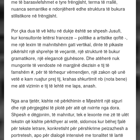
me të barasvlefshmet e tyre frëngjisht, terma të rrallë,
nuanca semantike e ndonjëherë edhe struktura të bukura
stilistikore në frëngjisht.
Por çka dua të vë këtu në dukje është se shpesh Jusufi,
kur konsultonte letërsi franceze – politike a artistike qoftë -,
me një lexim të mahnitshëm gati vertikal, dinte të pikaste
pikërisht një shprehje të veçantë, një strukturë të bukur
gramatikore, një elegancë gjuhësore. Dhe atëherë nuk
mungonte të vendoste në margjinë diezisin e tij të
famshëm #, për të tërhequr vëmendjen, një zakon që unë
vetë e kam ruajtur prej tij, krahas shkurtimit nb (nota bene)
me atë vizimin e tij të lehtë me laps, anash.
Nga ana tjetër, kishte në përkthimin e Mjeshtrit një siguri
dhe një përgjegjësi të plotë për atë që nxirrte nga dora.
Shpesh e dëgjonim, të mahnitur, tek e lexonte me zë të ulët
tekstin që kishte përkthyer ai vetë, sidomos kur bëhej fjalë
për tekste letrare, konkretisht për përshkrime peizazhesh a
portretesh, apo për dialogë intensivë me tonalitet të lartë