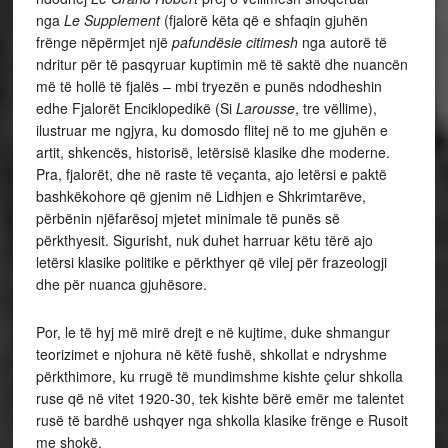
nga
Le Supplement
(fjalorë këta që e shfaqin gjuhën
frënge nëpërmjet një
pafundësie citimesh
nga autorë të
ndritur për të pasqyruar kuptimin më të saktë dhe nuancën
më të hollë të fjalës – mbi tryezën e punës ndodheshin
edhe Fjalorët Enciklopedikë (Si
Larousse
, tre vëllime),
ilustruar me ngjyra, ku domosdo flitej në to me gjuhën e
artit, shkencës, historisë, letërsisë klasike dhe moderne.
Pra, fjalorët, dhe në raste të veçanta, ajo letërsi e paktë
bashkëkohore që gjenim në Lidhjen e Shkrimtarëve,
përbënin njëfarësoj mjetet minimale të punës së
përkthyesit. Sigurisht, nuk duhet harruar këtu tërë ajo
letërsi klasike politike e përkthyer që vilej për frazeologji
dhe për nuanca gjuhësore.
Por, le të hyj më mirë drejt e në kujtime, duke shmangur
teorizimet e njohura në këtë fushë, shkollat e ndryshme
përkthimore, ku rrugë të mundimshme kishte çelur shkolla
ruse që në vitet 1920-30, tek kishte bërë emër me talentet
rusë të bardhë ushqyer nga shkolla klasike frënge e Rusoit
me shokë.