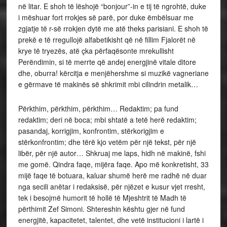
në litar. E shoh të lëshojë “bonjour”-in e tij të ngrohtë, duke
i mëshuar fort rrokjes së parë, por duke ëmbëlsuar me
zgjatje të r-së rrokjen dytë me atë theks parisiani. E shoh të
prekë e të rregullojë alfabetikisht që në fillim Fjalorët në
krye të tryezës, atë çka përfaqësonte mrekullisht
Perëndimin, si të merrte që andej energjinë vitale ditore
dhe, oburra! kërcitja e menjëhershme si muzikë vagneriane
e gërmave të makinës së shkrimit mbi cilindrin metalik…
Përkthim, përkthim, përkthim… Redaktim; pa fund
redaktim; deri në boca; mbi shtatë a tetë herë redaktim;
pasandaj, korrigjim, konfrontim, stërkorigjim e
stërkonfrontim; dhe tërë kjo vetëm për një tekst, për një
libër, për një autor… Shkruaj me laps, hidh në makinë, fshi
me gomë. Qindra faqe, mijëra faqe. Apo më konkretisht, 33
mijë faqe të botuara, kaluar shumë herë me radhë në duar
nga secili anëtar i redaksisë, për njëzet e kusur vjet rresht,
tek i besojmë humorit të hollë të Mjeshtrit të Madh të
përthimit Zef Simoni. Shtereshin kështu gjer në fund
energjitë, kapacitetet, talentet, dhe vetë institucioni i lartë i