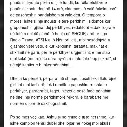
punës shtrydhte pikën e tij të fundit, kur dita efektive e
punës shkonte deri në 14 orë, sidomos në valë “aksionesh”
që pasoheshin pandalshëm si valë deti. O tempora o
mores! Ishte si një industri e tërë përkthimi, sidomos kur
grupoheshin gjithandej përkthyes, redaktorë e daktilografë
në tetë a dhjetë gjuhë të huaja në SHQUP, ardhur nga
Radio Tirana, ATSH-ja, 8 Nëntori, etj., mbi pesëdhjetë a
gjashtëdhjetë vetë, e kur kërcisnin, taratata, makinat e
shkrimit në garë, për të përkthyer urgjentisht, e me stap
mbi kokë (me roje te dera hyrëse) materiale “top sekret”, si
në një kantier e bunker përkthimi…
Dhe ja ku përsëri, përpara më shfaqet Jusufi tek i fluturojnë
gishtat mbi tastierë, tek i renditen papushim rreshtat e
përkthyer, paragrafët, faqet, njëzet e pesë faqe përkthim
në ditë, një normë përkthimore rekord, e barabartë me
normën ditore të daktilografimit.
Po se mos veç kaq. Ashtu si në rininë e tij të hershme, kur
ishte kampion tenisi dubël dhe lojtar në hokej mbi akull i