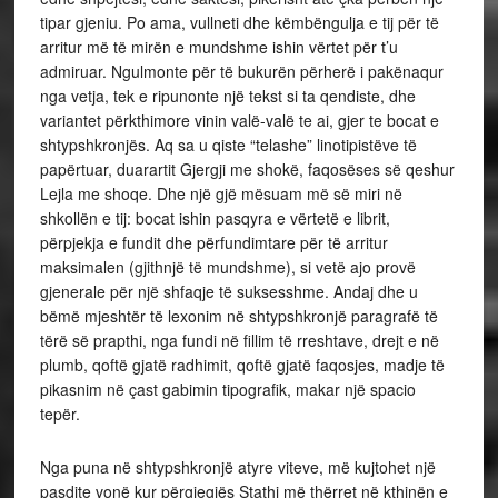
tipar gjeniu. Po ama, vullneti dhe këmbëngulja e tij për të
arritur më të mirën e mundshme ishin vërtet për t’u
admiruar. Ngulmonte për të bukurën përherë i pakënaqur
nga vetja, tek e ripunonte një tekst si ta qendiste, dhe
variantet përkthimore vinin valë-valë te ai, gjer te bocat e
shtypshkronjës. Aq sa u qiste “telashe” linotipistëve të
papërtuar, duarartit Gjergji me shokë, faqosëses së qeshur
Lejla me shoqe. Dhe një gjë mësuam më së miri në
shkollën e tij: bocat ishin pasqyra e vërtetë e librit,
përpjekja e fundit dhe përfundimtare për të arritur
maksimalen (gjithnjë të mundshme), si vetë ajo provë
gjenerale për një shfaqje të suksesshme. Andaj dhe u
bëmë mjeshtër të lexonim në shtypshkronjë paragrafë të
tërë së prapthi, nga fundi në fillim të rreshtave, drejt e në
plumb, qoftë gjatë radhimit, qoftë gjatë faqosjes, madje të
pikasnim në çast gabimin tipografik, makar një spacio
tepër.
Nga puna në shtypshkronjë atyre viteve, më kujtohet një
pasdite vonë kur përgjegjës Stathi më thërret në kthinën e