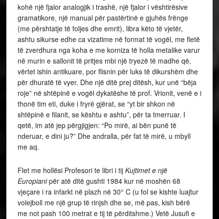
kohë një fjalor analogjik i trashë, një fjalor i vështirësive
gramatikore, një manual për pastërtinë e gjuhës frënge
(me përshtatje të foljes dhe emrit), libra këto të vjetër,
ashtu sikurse edhe ca vizatime në format të vogël, me fletë
të zverdhura nga koha e me korniza të holla metalike varur
në murin e sallonit të pritjes mbi një tryezë të madhe që,
vërtet ishin antikuare, por flisnin për luks të dikurshëm dhe
për dhuratë të vyer. Dhe një ditë prej ditësh, kur unë “bëja
roje” në shtëpinë e vogël dykatëshe të prof. Vrionit, venë e i
thonë tim eti, duke i fryrë gjërat, se “yt bir shkon në
shtëpinë e filanit, se kështu e ashtu”, për ta tmerruar. I
qetë, im atë jep përgjigjen: “Po mirë, ai bën punë të
nderuar, e dini ju?” Dhe andralla, për fat të mirë, u mbyll
me aq.
Flet me hollësi Profesori te libri i tij
Kujtimet e një
Europiani
për atë ditë gushti 1984 kur në moshën 68
vjeçare i ra infarkt në plazh në 30° C (u fol se kishte luajtur
volejboll me një grup të rinjsh dhe se, më pas, kish bërë
me not pash 100 metrat e tij të përditshme.) Vetë Jusufi e