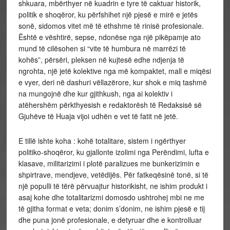
shkuara, mbërthyer në kuadrin e tyre të caktuar historik,
politik e shoqëror, ku përfshihet një pjesë e mirë e jetës
sonë, sidomos vitet më të ethshme të rinisë profesionale.
Është e vështirë, sepse, ndonëse nga një pikëpamje ato
mund të cilësohen si “vite të humbura në marrëzi të
kohës”, përsëri, pleksen në kujtesë edhe ndjenja të
ngrohta, një jetë kolektive nga më kompaktet, mall e miqësi
e vyer, deri në dashuri vëllazërore, kur shok e miq tashmë
na mungojnë dhe kur gjithkush, nga ai kolektiv i
atëhershëm përkthyesish e redaktorësh të Redaksisë së
Gjuhëve të Huaja vijoi udhën e vet të fatit në jetë.
E tillë ishte koha : kohë totalitare, sistem i ngërthyer
politiko-shoqëror, ku gjallonte izolimi nga Perëndimi, lufta e
klasave, militarizimi i plotë paralizues me bunkerizimin e
shpirtrave, mendjeve, vetëdijës. Për fatkeqësinë tonë, si të
një populli të tërë përvuajtur historikisht, ne ishim produkt i
asaj kohe dhe totalitarizmi domosdo ushtrohej mbi ne me
të gjitha format e veta; donim s’donim, ne ishim pjesë e tij
dhe puna jonë profesionale, e detyruar dhe e kontrolluar