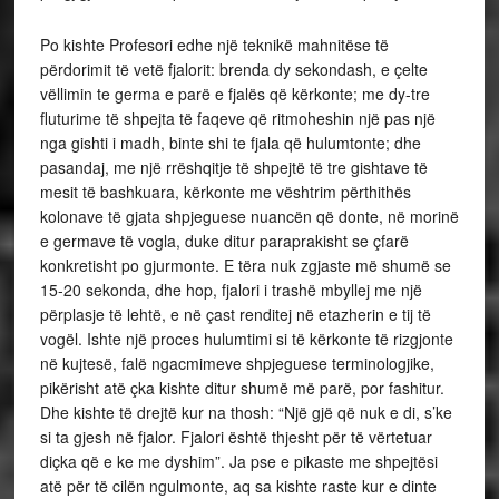
Po kishte Profesori edhe një teknikë mahnitëse të
përdorimit të vetë fjalorit: brenda dy sekondash, e çelte
vëllimin te germa e parë e fjalës që kërkonte; me dy-tre
fluturime të shpejta të faqeve që ritmoheshin një pas një
nga gishti i madh, binte shi te fjala që hulumtonte; dhe
pasandaj, me një rrëshqitje të shpejtë të tre gishtave të
mesit të bashkuara, kërkonte me vështrim përthithës
kolonave të gjata shpjeguese nuancën që donte, në morinë
e germave të vogla, duke ditur paraprakisht se çfarë
konkretisht po gjurmonte. E tëra nuk zgjaste më shumë se
15-20 sekonda, dhe hop, fjalori i trashë mbyllej me një
përplasje të lehtë, e në çast renditej në etazherin e tij të
vogël. Ishte një proces hulumtimi si të kërkonte të rizgjonte
në kujtesë, falë ngacmimeve shpjeguese terminologjike,
pikërisht atë çka kishte ditur shumë më parë, por fashitur.
Dhe kishte të drejtë kur na thosh: “Një gjë që nuk e di, s’ke
si ta gjesh në fjalor. Fjalori është thjesht për të vërtetuar
diçka që e ke me dyshim”. Ja pse e pikaste me shpejtësi
atë për të cilën ngulmonte, aq sa kishte raste kur e dinte