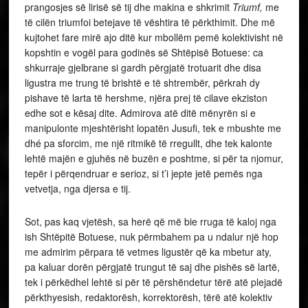
prangosjes së lirisë së tij dhe makina e shkrimit
Triumf,
me
të cilën triumfoi betejave të vështira të përkthimit. Dhe më
kujtohet fare mirë ajo ditë kur mbollëm pemë kolektivisht në
kopshtin e vogël para godinës së Shtëpisë Botuese: ca
shkurraje gjelbrane si gardh përgjatë trotuarit dhe disa
ligustra me trung të brishtë e të shtrembër, përkrah dy
pishave të larta të hershme, njëra prej të cilave ekziston
edhe sot e kësaj dite. Admirova atë ditë mënyrën si e
manipulonte mjeshtërisht lopatën Jusufi, tek e mbushte me
dhé pa sforcim, me një ritmikë të rregullt, dhe tek kalonte
lehtë majën e gjuhës në buzën e poshtme, si për ta njomur,
tepër i përqendruar e serioz, si t’i jepte jetë pemës nga
vetvetja, nga djersa e tij.
Sot, pas kaq vjetësh, sa herë që më bie rruga të kaloj nga
ish Shtëpitë Botuese, nuk përmbahem pa u ndalur një hop
me admirim përpara të vetmes ligustër që ka mbetur aty,
pa kaluar dorën përgjatë trungut të saj dhe pishës së lartë,
tek i përkëdhel lehtë si për të përshëndetur tërë atë plejadë
përkthyesish, redaktorësh, korrektorësh, tërë atë kolektiv