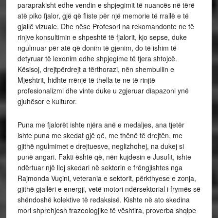
paraprakisht edhe vendin e shpjegimit të nuancës në tërë
atë piko fjalor, gjë që fliste për një memorie të rrallë e të
gjallë vizuale. Dhe nëse Profesori na rekomandonte ne të
rinjve konsultimin e shpeshtë të fjalorit, kjo sepse, duke
ngulmuar për atë që donim të gjenim, do të ishim të
detyruar të lexonim edhe shpjegime të tjera shtojcë.
Kësisoj, drejtpërdrejt a tërthorazi, nën shembullin e
Mjeshtrit, hidhte rrënjë të thella te ne të rinjtë
profesionalizmi dhe vinte duke u zgjeruar diapazoni ynë
gjuhësor e kulturor.
Puna me fjalorët ishte njëra anë e medaljes, ana tjetër
ishte puna me skedat gjë që, me thënë të drejtën, me
gjithë ngulmimet e drejtuesve, neglizhohej, na dukej si
punë angari. Fakti është që, nën kujdesin e Jusufit, ishte
ndërtuar një lloj skedari në sektorin e frëngjishtes nga
Rajmonda Vuçini, veterania e sektorit, përkthyese e zonja,
gjithë gjallëri e energji, vetë motori ndërsektorial i frymës së
shëndoshë kolektive të redaksisë. Kishte në ato skedina
mori shprehjesh frazeologjike të vështira, proverba shqipe