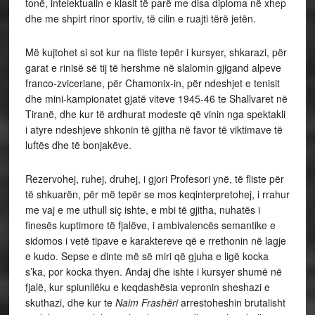
tonë, intelektualin e klasit të parë me disa diploma në xhep
dhe me shpirt rinor sportiv, të cilin e ruajti tërë jetën.
Më kujtohet si sot kur na fliste tepër i kursyer, shkarazi, për
garat e rinisë së tij të hershme në slalomin gjigand alpeve
franco-zviceriane, për Chamonix-in, për ndeshjet e tenisit
dhe mini-kampionatet gjatë viteve 1945-46 te Shallvaret në
Tiranë, dhe kur të ardhurat modeste që vinin nga spektakli
i atyre ndeshjeve shkonin të gjitha në favor të viktimave të
luftës dhe të bonjakëve.
Rezervohej, ruhej, druhej, i gjori Profesori ynë, të fliste për
të shkuarën, për më tepër se mos keqinterpretohej, i rrahur
me vaj e me uthull siç ishte, e mbi të gjitha, nuhatës i
finesës kuptimore të fjalëve, i ambivalencës semantike e
sidomos i vetë tipave e karaktereve që e rrethonin në lagje
e kudo. Sepse e dinte më së miri që gjuha e ligë kocka
s’ka, por kocka thyen. Andaj dhe ishte i kursyer shumë në
fjalë, kur spiunllëku e keqdashësia vepronin sheshazi e
skuthazi, dhe kur te
Naim Frashëri
arrestoheshin brutalisht