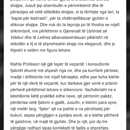
shqipe, Jusufi jep shembullin e përmirësimit dhe të
përsosjes së vetë stilistikës shqipe, si ta tërhiqte nga lart, ta
“kapte për leshrash”, për ta zhdërvjelltësuar gjuhën e
shkruar shqipe. Dhe nuk do ta teproja po të thosha se mjaft
shkrimtarë, me përkthimin e
Gjeneralit të Ushtrisë së
Vdekur
dhe të
Lettres albanaises
mësuan pikërisht në
shkollën e tij si të shpreheshin shqip me elegancë, dhe jo
thjesht e vetëm me figura letrare.
Kishte Profesori një gjë tepër të veçantë: i konsultonte
fjalorët shumë më shpesh nga ne, dhe pa kurrfarë përtese;
madje i shfletonte me mjaft kënaqësi, edhe pse koha kishte
për të një vlerë të veçantë, kur darkave gjer vonë e prisnin
përherë përkthimet letrare e shkencore. Vazhdimisht na e
këshillonte këtë praktikë edhe neve, që përtonim pakëz,
përderisa vetë fjalorin e gjallë, Jusufin, e kishim para syve,
një metër larg, “fjalor” që na joshte e na përshtatej për
bukuri, sepse përgjigjen e pyetjes sonë, ai e kishte përherë
të gatshme, në majë të gjuhës. Dhe jo një, por dy-tre
përgjigje radhazi sipas kontekstit të fjalës a shprehjes.