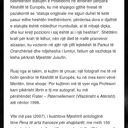
bashkërisht statujën e Poseidonit në lëndinën përpara
Këshillit të Europës, ku më shpjegoi gjithë finesë të
pazakontë se “statuja origjinale me siguri duhet të ketë
pasur edhe heshtën tredhëmbore, përderisa dora e djathtë
e statujës është mbledhur rrumbullak, si të mbajë diçka,
dhe kur krejt pozicioni i saj është ai i një heshtari”. Shëtitëm
krah për krah të lidhur, nën një diell të rrallë pranveror
alzasian, ku vozisnin në ajër një çiflt lejlekësh të Parkut të
Oranzhërisë dhe ndjehesha i lumtur, fatlum që vazhdoja të
kisha përkrah Mjeshtër Jusufin.
Ruaj nga ai takim, si kujtim të çmuar, një fotografi me të në
holin qendror të Këshillit të Europës, ku në mes kemi vënë
Meritën, time shoqe. Por kujtimin më të vyer nga Profesori
kam pikërisht librin e tij me autograf, ku më
përshëndet
Frater – Paternellement
(Vllazërisht e Atërisht)
atë nëntor 1998.
Vite më pas (2007), i kushtova Mjeshtrit antologjinë
time
Pena
të arta franceze për shqiptarët
, me rreth 150