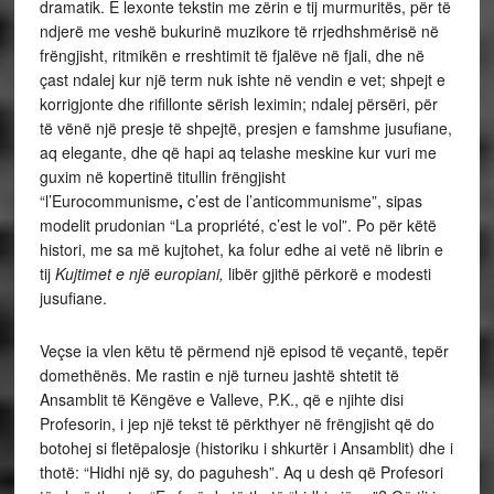
dramatik. E lexonte tekstin me zërin e tij murmuritës, për të
ndjerë me veshë bukurinë muzikore të rrjedhshmërisë në
frëngjisht, ritmikën e rreshtimit të fjalëve në fjali, dhe në
çast ndalej kur një term nuk ishte në vendin e vet; shpejt e
korrigjonte dhe rifillonte sërish leximin; ndalej përsëri, për
të vënë një presje të shpejtë, presjen e famshme jusufiane,
aq elegante, dhe që hapi aq telashe meskine kur vuri me
guxim në kopertinë titullin frëngjisht
“l’Eurocommunisme
,
c’est de l’anticommunisme”, sipas
modelit prudonian “La propriété, c’est le vol”. Po për këtë
histori, me sa më kujtohet, ka folur edhe ai vetë në librin e
tij
Kujtimet e një europiani,
libër gjithë përkorë e modesti
jusufiane.
Veçse ia vlen këtu të përmend një episod të veçantë, tepër
domethënës. Me rastin e një turneu jashtë shtetit të
Ansamblit të Këngëve e Valleve, P.K., që e njihte disi
Profesorin, i jep një tekst të përkthyer në frëngjisht që do
botohej si fletëpalosje (historiku i shkurtër i Ansamblit) dhe i
thotë: “Hidhi një sy, do paguhesh”. Aq u desh që Profesori