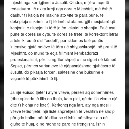
thjesht nga korrigjimet e Jusufit. Qindra, mijëra faqe të
redaktuara, të nxira krejt nga dora e Mjeshtrit, më është
dashur t’i kaloja në makinë ato vite të para pune, të
dekriptoja shkrimin e tij të imët si ata murgjit mesjetarë që
kopjonin e rikopjonin tërë jetën tekstet e shenjta. Falë asaj
pune të dorës së dytë, të dorës së tretë, të korrektorit letrar
a teknik, punë disi “bedeli”, por sidomos falë punës
intensive gjatë netëve të tëra në shtypshkronjë, në prani të
Mjeshtrit, do mund të ecja fillimisht këmbadorazi
profesionalisht, për t’u ngritur shpejt e me siguri në këmbë.
Sepse, përmes varianteve të njëpasnjëshme gjuhësore të
Jusufit, do pikasja forcën, saktësinë dhe bukurinë e
veçantë të përkthimit të tij.
Ja një episod tjetër i atyre viteve, përsëri aq domethënës
(dhe episode të tilla do thoja, kam plot, që do t’ia vlente një
ditë t’i hidhja në letër). Kërkohej nga lart, aty nga mesi i
viteve tetëdhjetë, një listë shprehjesh të vështira në shqip
për çdo botim, për të ditur se si ishin përkthyer ato në
gjuhë të huaj, e në radhë të parë në frëngjisht. Ishin