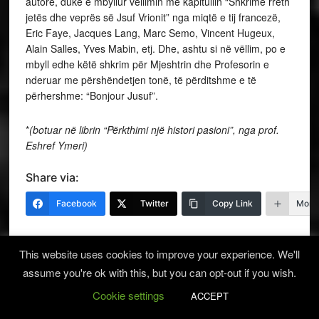
autorë, duke e mbyllur vëllimin me kapitullin “Shkrime rreth
jetës dhe veprës së Jsuf Vrionit” nga miqtë e tij francezë,
Eric Faye, Jacques Lang, Marc Semo, Vincent Hugeux,
Alain Salles, Yves Mabin, etj. Dhe, ashtu si në vëllim, po e
mbyll edhe këtë shkrim për Mjeshtrin dhe Profesorin e
nderuar me përshëndetjen tonë, të përditshme e të
përhershme: “Bonjour Jusuf”.
*
(botuar në librin “Përkthimi një histori pasioni”, nga prof.
Eshref Ymeri)
Share via:
Facebook
Twitter
Copy Link
More
This website uses cookies to improve your experience. We'll
FILED UNDER:
HISTORI
TAGGED WITH:
FOTAQ ANDREA
,
JUSUF VRIONI
assume you're ok with this, but you can opt-out if you wish.
Cookie settings
ACCEPT