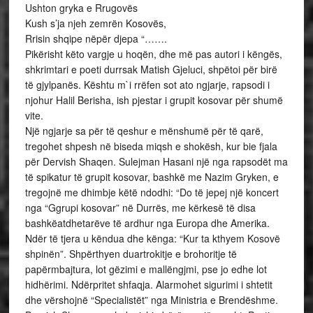
Ushton gryka e Rrugovës
Kush s’ja njeh zemrën Kosovës,
Rrisin shqipe nëpër djepa “…….
Pikërisht këto vargje u hoqën, dhe më pas autori i këngës,
shkrimtari e poeti durrsak Matish Gjeluci, shpëtoi për birë
të gjylpanës. Kështu m`i rrëfen sot ato ngjarje, rapsodi i
njohur Halil Berisha, ish pjestar i grupit kosovar për shumë
vite.
Një ngjarje sa për të qeshur e mënshumë për të qarë,
tregohet shpesh në biseda miqsh e shokësh, kur bie fjala
për Dervish Shaqen. Sulejman Hasani një nga rapsodët ma
të spikatur të grupit kosovar, bashkë me Nazim Gryken, e
tregojnë me dhimbje këtë ndodhi: “Do të jepej një koncert
nga “Ggrupi kosovar” në Durrës, me kërkesë të disa
bashkëatdhetarëve të ardhur nga Europa dhe Amerika.
Ndër të tjera u këndua dhe kënga: “Kur ta kthyem Kosovë
shpinën”. Shpërthyen duartrokitje e brohoritje të
papërmbajtura, lot gëzimi e mallëngjmi, pse jo edhe lot
hidhërimi. Ndërpritet shfaqja. Alarmohet sigurimi i shtetit
dhe vërshojnë “Specialistët” nga Ministria e Brendëshme.