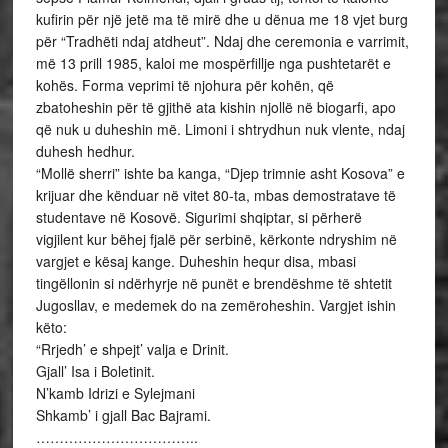
kufirin për një jetë ma të mirë dhe u dënua me 18 vjet burg
për “Tradhëti ndaj atdheut”. Ndaj dhe ceremonia e varrimit,
më 13 prill 1985, kaloi me mospërfillje nga pushtetarët e
kohës. Forma veprimi të njohura për kohën, që
zbatoheshin për të gjithë ata kishin njollë në biogarfi, apo
që nuk u duheshin më. Limoni i shtrydhun nuk vlente, ndaj
duhesh hedhur.
“Mollë sherri” ishte ba kanga, “Djep trimnie asht Kosova” e
krijuar dhe kënduar në vitet 80-ta, mbas demostratave të
studentave në Kosovë. Sigurimi shqiptar, si përherë
vigjilent kur bëhej fjalë për serbinë, kërkonte ndryshim në
vargjet e kësaj kange. Duheshin hequr disa, mbasi
tingëllonin si ndërhyrje në punët e brendëshme të shtetit
Jugosllav, e medemek do na zemëroheshin. Vargjet ishin
këto:
“Rrjedh’ e shpejt’ valja e Drinit.
Gjall’ Isa i Boletinit.
N’kamb Idrizi e Sylejmani
Shkamb’ i gjall Bac Bajrami.
……………………………..