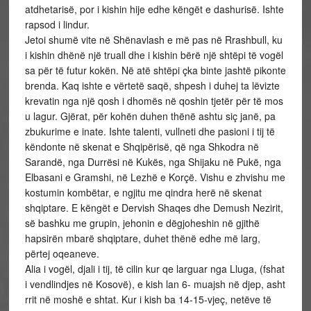
atdhetarisë, por i kishin hije edhe këngët e dashurisë. Ishte
rapsod i lindur.
Jetoi shumë vite në Shënavlash e më pas në Rrashbull, ku
i kishin dhënë një truall dhe i kishin bërë një shtëpi të vogël
sa për të futur kokën. Në atë shtëpi çka binte jashtë pikonte
brenda. Kaq ishte e vërtetë saqë, shpesh i duhej ta lëvizte
krevatin nga një qosh i dhomës në qoshin tjetër për të mos
u lagur. Gjërat, për kohën duhen thënë ashtu siç janë, pa
zbukurime e inate. Ishte talenti, vullneti dhe pasioni i tij të
këndonte në skenat e Shqipërisë, që nga Shkodra në
Sarandë, nga Durrësi në Kukës, nga Shijaku në Pukë, nga
Elbasani e Gramshi, në Lezhë e Korçë. Vishu e zhvishu me
kostumin kombëtar, e ngjitu me qindra herë në skenat
shqiptare. E këngët e Dervish Shaqes dhe Demush Nezirit,
së bashku me grupin, jehonin e dëgjoheshin në gjithë
hapsirën mbarë shqiptare, duhet thënë edhe më larg,
përtej oqeaneve.
Alia i vogël, djali i tij, të cilin kur qe larguar nga Lluga, (fshat
i vendlindjes në Kosovë), e kish lan 6- muajsh në djep, asht
rrit në moshë e shtat. Kur i kish ba 14-15-vjeç, netëve të