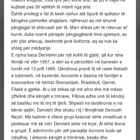
kujtesë pas 30 vjetësh të ndarë nga jeta.
Është privilegj e fat të kesh njohur atë figurë të spikatur të
këngëve patriotike shqiptare, njëherazi aq më shumë
përgjegjsi të shkruash për të. Marr shkas për të nderuar at’
burrë, duke marrë përsipër përgjegjësinë time qytetare, se
për çfar shkruaj, deshmitë janë kokforta, aq sa nuk ka
shteg për mëdyshje.
E njoha baca Dervishin për një kohë të gjatë, që kur isha
fëmijë në vitin 1957, e deri sa e përcollëm në banesën e
fundit më 13 prill 1985. Qëndrova pranë tij në raste festash
e tubimesh, në kuvende, koncerte e dasma në familjet e
kosovarëve në fshtrat Shenavlash, Rrashbull, Qerret,
Fllakë e gjetkë. Ai u bë shkas që më afroi dhe më mësoi
çiftelinë dhe këngët e trimave. Fillova edhe unë të këndoj
së bashku me të rinj të tjerë. Shpesh na lavdëronte e na
bënte qejfin, Dervishi dhe shoku i tij i fëmijërisë Demush
Neziri. Me kalimin e viteve grupi kosovar ishte zmadhuar e
plotësuar më së miri. Dervishi ishte në krye. Ai ishte ikona
e grupit. E admironim për atë paraqitje burnore kudo që
ndodhej. I shkonin këngët e trimërisë, besës dhe