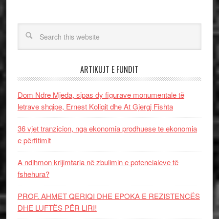
ARTIKUJT E FUNDIT
Dom Ndre Mjeda, sipas dy figurave monumentale të
letrave shqipe, Ernest Koliqit dhe At Gjergj Fishta
36 vjet tranzicion, nga ekonomia prodhuese te ekonomia
e përfitimit
A ndihmon krijimtaria në zbulimin e potencialeve të
fshehura?
PROF. AHMET QERIQI DHE EPOKA E REZISTENCЁS
DHE LUFTЁS PЁR LIRI!