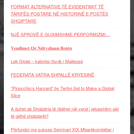
FORMAT ALTERNATIVE TË EVIDENTIMIT TË
TARIFËS POSTARE NË HISTORINË E POSTËS
SHQIPTARE
NJË SPROVË E GUXIMSHME PERFORMIZMI…
𝐕𝐞𝐧𝐝𝐢𝐦𝐞𝐭 𝐐𝐞̈ 𝐍𝐝𝐫𝐲𝐬𝐡𝐮𝐚𝐧 𝐁𝐨𝐭𝐞̈𝐧
Lek Gjolaj – kalorësi fisnik i Malësisë
FEDERATA VATRA SHPALLË KRYESINË
“Pinocchio’s Harvard” by Tertini Set to Make a Global
Slice
A duhet që Shqipëria të ribëhet një vend i jetueshëm për
të gjithë shqiptarët?
Përfundoi me sukses Seminari XIX Mbarëkombëtar i