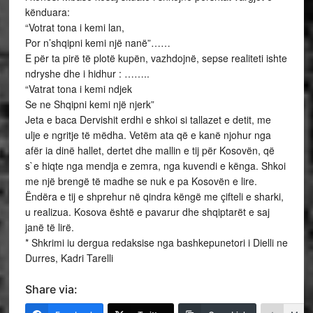
kënduara:
“Votrat tona i kemi lan,
Por n’shqipni kemi një nanë”……
E për ta pirë të plotë kupën, vazhdojnë, sepse realiteti ishte
ndryshe dhe i hidhur : ……..
“Vatrat tona i kemi ndjek
Se ne Shqipni kemi një njerk”
Jeta e baca Dervishit erdhi e shkoi si tallazet e detit, me
ulje e ngritje të mëdha. Vetëm ata që e kanë njohur nga
afër ia dinë hallet, dertet dhe mallin e tij për Kosovën, që
s`e hiqte nga mendja e zemra, nga kuvendi e kënga. Shkoi
me një brengë të madhe se nuk e pa Kosovën e lire.
Ëndëra e tij e shprehur në qindra këngë me çifteli e sharki,
u realizua. Kosova është e pavarur dhe shqiptarët e saj
janë të lirë.
* Shkrimi iu dergua redaksise nga bashkepunetori i Dielli ne
Durres, Kadri Tarelli
Share via: