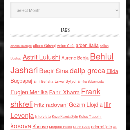
Arkiv
TAGS
arben llalla
alfons Grishaj
Anton Cefa
asllan
albano kolonjari
Behlul
Astrit Lulushi
Aurenc Bebja
Bushati
Jashari
dalip greca
Beqir Sina
Elida
Buçpapaj
Enver Bytyci
Elmi Berisha
Ermira Babamusta
Frank
Eugjen Merlika
Fahri Xharra
shkreli
Ilir
Gezim Llojdia
Fritz radovani
Levonja
Interviste
Kolec Traboini
Keze Kozeta Zylo
kosova
Kosove
nderroi jete
Marjana Bulku
ne
Murat Gecaj