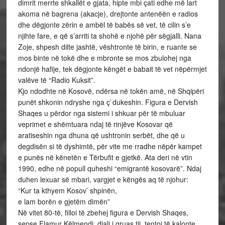
dimrit merrte shkallët e gjata, hipte mbi çati edhe më lart
akoma në bagrena (akacje), drejtonte antenëën e radios
dhe dëgjonte zërin e ambël të babës së vet, të cilin s’e
njihte fare, e që s’arriti ta shohë e njohë për sëgjalli. Nana
Zoje, shpesh dilte jashtë, vështronte të birin, e ruante se
mos binte në tokë dhe e mbronte se mos zbulohej nga
ndonjë hafije, tek dëgjonte këngët e babait të vet nëpërmjet
valëve të “Radio Kuksit”.
Kjo ndodhte në Kosovë, ndërsa në tokën amë, në Shqipëri
punët shkonin ndryshe nga ç`dukeshin. Figura e Dervish
Shaqes u përdor nga sistemi i shkuar për të mbuluar
veprimet e shëmtuara ndaj të rinjëve Kosovar që
aratiseshin nga dhuna që ushtronin serbët, dhe që u
degdisën si të dyshimtë, për vite me rradhe nëpër kampet
e punës në kënetën e Tërbufit e gjetkë. Ata deri në vtin
1990, edhe në popull quheshi “emigrantë kosovarë”. Ndaj
duhen lexuar së mbari, vargjet e këngës aq të njohur:
“Kur ta kthyem Kosov’ shpinën,
e lam borën e gjetëm dimën”
Në vitet 80-të, filloi të zbehej figura e Dervish Shaqes,
sepse Flamur Këlmendi, djali i gruas tij, tentoi të kalonte