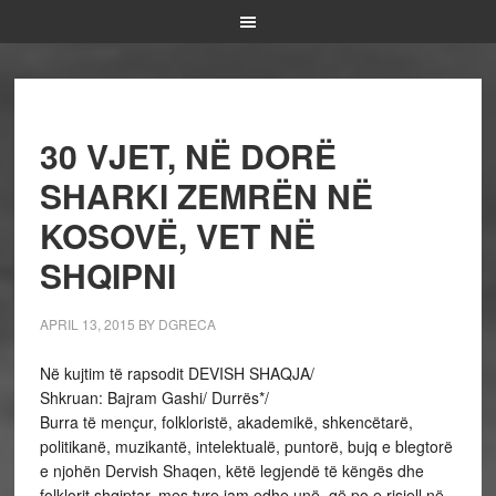
30 VJET, NË DORË
SHARKI ZEMRËN NË
KOSOVË, VET NË
SHQIPNI
APRIL 13, 2015
BY
DGRECA
Në kujtim të rapsodit DEVISH SHAQJA/
Shkruan: Bajram Gashi/ Durrës*/
Burra të mençur, folkloristë, akademikë, shkencëtarë,
politikanë, muzikantë, intelektualë, puntorë, bujq e blegtorë
e njohën Dervish Shaqen, këtë legjendë të këngës dhe
folklorit shqiptar, mes tyre jam edhe unë, që po e risjell në