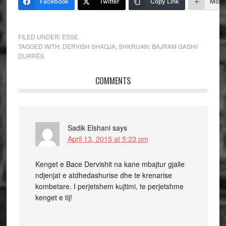
Facebook
Twitter
Copy Link
More
FILED UNDER:
ESSE
TAGGED WITH:
DERVISH SHAQJA
,
SHKRUAN: BAJRAM GASHI/
DURRËS
COMMENTS
Sadik Elshani
says
April 13, 2015 at 5:23 pm
Kenget e Bace Dervishit na kane mbajtur gjalle
ndjenjat e atdhedashurise dhe te krenarise
kombetare. I perjetshem kujtimi, te perjetshme
kenget e tij!