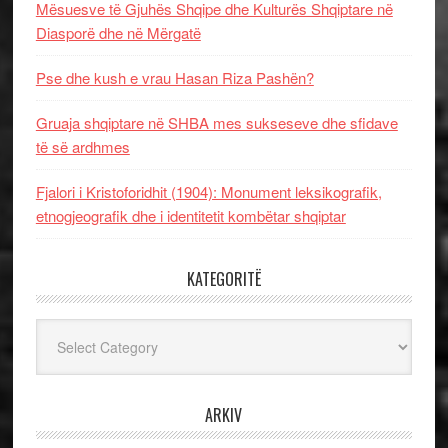
Mësuesve të Gjuhës Shqipe dhe Kulturës Shqiptare në
Diasporë dhe në Mërgatë
Pse dhe kush e vrau Hasan Riza Pashën?
Gruaja shqiptare në SHBA mes sukseseve dhe sfidave
të së ardhmes
Fjalori i Kristoforidhit (1904): Monument leksikografik,
etnogjeografik dhe i identitetit kombëtar shqiptar
KATEGORITË
Kategoritë
ARKIV