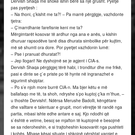
Dervish Shaqa me shoke ishin bërë sa një grusht. Pyetje
pas pyetjesh :
– Na thoni, ç’kishit me ta?! – Pa marrë përgjigje, vazhdonte
tjetra:
– Ç’marrdhanie farefisnie keni me ta?
Mërgimtarët kosovar të ardhur nga ana e anës, u kishin
dhuruar rapsodëve tanë disa dhurata simbolike për kujtim,
më së shumti ora dore. Por pyetjet vazhdonin lumë:
– Pse i pranuat dhuratat?!
– Jep llogari! Ne dyshojmë se je agjent i CIA-s.
Dervish Shaqa përgjigjej tërë habi, i tronditur dhe me frikë,
pasi e dinte se ç`e priste po të hynte në ingranazhet e
sigurimit shqiptar.
– Po s’e njoh more burrë CIA-n. Ma bjer këtu e më
ballafaqo me të, ta shoh, ndryshe s’po kuptoj ç’ka m’thue, –
u thoshte Dervishi!. Ndërsa Merushe Badolli, këngëtare
dhe valltare e talentuar e grupit, mori vërejtje të randë nga
partia, mbasi ishte edhe antare e saj. Kjo ndodhi që
s`është e vetme, besoj se mjafton të kuptojmë e besojmë
se sa nderoheshin, e si trajtoheshin kosovarët nga pushteti
i kohës. Mbase kësaj situate i shkojnë përshtat vargjet e